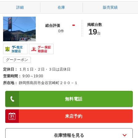
詳細
在庫
販売実績
-
掲載台数
総合評価
19
0件
台
グークーポン
定休日
１月１日・２日・３日は店休日
営業時間
9:00～19:00
所在地
静岡県島田市金谷宮崎町２００－１
無料電話
来店予約