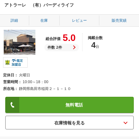
アトラーレ （有）バーディライフ
詳細
在庫
レビュー
販売実績
5.0
掲載台数
総合評価
4
台
件数
2件
定休日
火曜日
営業時間
10:00～18：00
所在地
静岡県島田市稲荷２－１－１０
無料電話