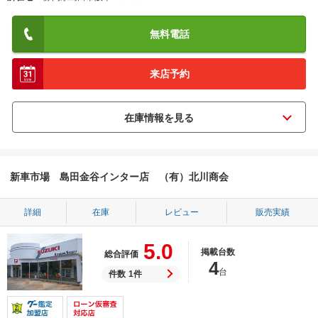
無料電話
来店予約
新車市場 島田金谷インター店 （有）北川商会
詳細
在庫
レビュー
販売実績
5.0
掲載台数
総合評価
4
台
件数
1件