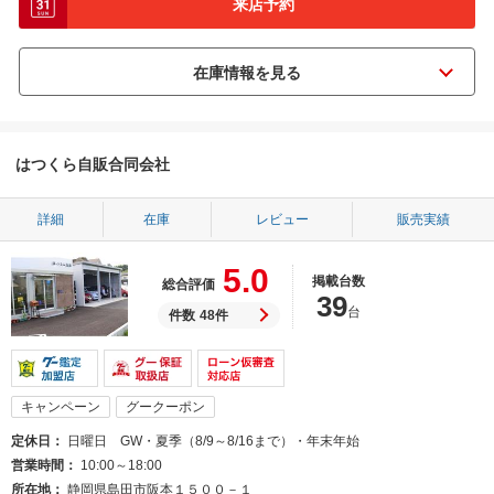
来店予約
はつくら自販合同会社
詳細
在庫
レビュー
販売実績
5.0
掲載台数
総合評価
39
台
件数
48件
キャンペーン
グークーポン
定休日
日曜日 GW・夏季（8/9～8/16まで）・年末年始
営業時間
10:00～18:00
所在地
静岡県島田市阪本１５００－１