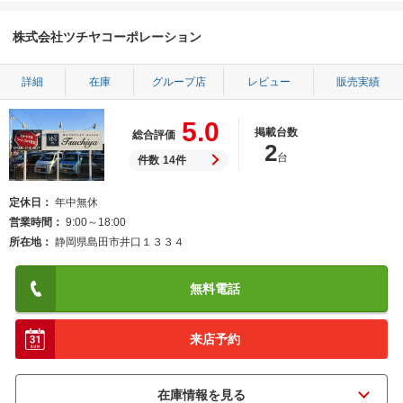
株式会社ツチヤコーポレーション
詳細
在庫
グループ店
レビュー
販売実績
5.0
掲載台数
総合評価
2
台
件数
14件
定休日
年中無休
営業時間
9:00～18:00
所在地
静岡県島田市井口１３３４
無料電話
来店予約