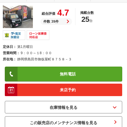
4.7
掲載台数
総合評価
25
台
件数
39件
定休日
第1月曜日
営業時間
9：００～１8：００
所在地
静岡県島田市御仮屋町８７５８－３
無料電話
来店予約
この販売店のメンテナンス情報を見る