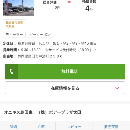
-
掲載台数
総合評価
4
0件
台
ディーラー
グークーポン
定休日
毎週月曜日 および 第１・第2・第3・第4火曜日
営業時間
9:30～18:30 ※サービス受付時間 18:00まで
所在地
静岡県島田市中溝町２５３０
無料電話
オニキス島田東 （株）ボデープラザ太田
詳細
在庫
レビュー
販売実績