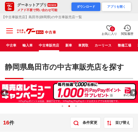
グーネットアプリ
RENEW
ダウンロード
アプリを開く
メアド不要で問い合わせ可能
【中古車販売店】島田市(静岡県)の中古車販売店一覧
0
お気に入り
閲覧履歴
中古車
輸入車
中古車販売店
新車
車買取
カーリース
整備工場
静岡県島田市の中古車販売店を探す
16
件
条件変更
並び替え