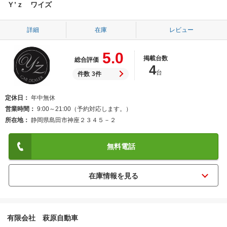
Ｙ’ｚ ワイズ
詳細
在庫
レビュー
5.0
掲載台数
総合評価
4
台
件数
3件
定休日
年中無休
営業時間
9:00～21:00（予約対応します。）
所在地
静岡県島田市神座２３４５－２
無料電話
有限会社 萩原自動車