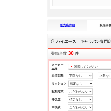
販売店詳細
販売店
ハイエース キャラバン専門
30
登録台数
件
メーカー
選択してください
車種
走行距離
～
ミッション
駆動方式
修復歴
車検残