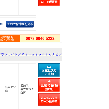
約
予約空き情報を見る
へお問合せ
0078-6046-5222
PHS可／無料)
ダウンライト／Ｐａｎａｓｏｎｉｃナビ／
愛知県
新車未登
名古屋市天
録
白区