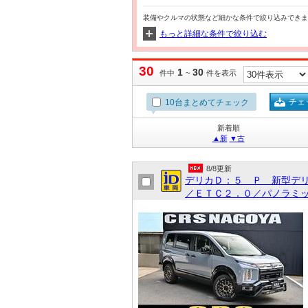
装備やクルマの状態など細かな条件で絞り込みできま
もっと詳細な条件で絞り込む
30
1
30
件中
~
件を表示
チェ
10台まとめてチェック
新着順
▲新
▼古
8/8更新
デリカＤ：５ Ｐ 新型デ
／ＥＴＣ２．０／パノラミッ