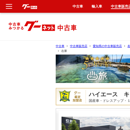
中古車
輸入車
中古車販売
新車
中古車
中古車
中古車販売店
愛知県の中古車販売店
在庫
輸入車
クルマ買取
カーリース
ハイエース キ
タイヤ交換
国産車・ドレスアップ・
整備工場
車検