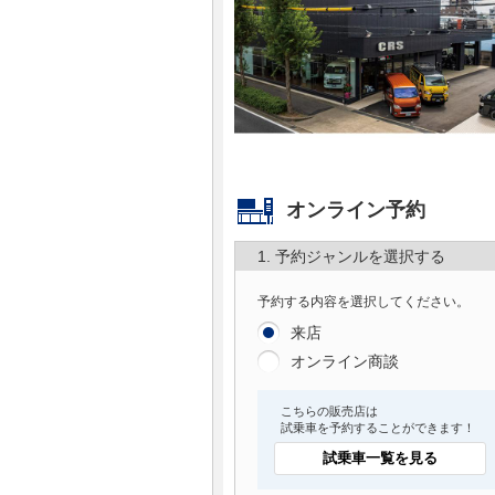
マガジン
車カタログ
自動車ローン
オンライン予約
保険
1. 予約ジャンルを選択する
レビュー
予約する内容を選択してください。
価格相場
来店
オンライン商談
教習所
こちらの販売店は
試乗車を予約することができます！
用語集
試乗車一覧を見る