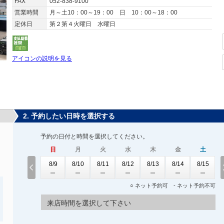
FAX
052-838-9100
営業時間
月～土10：00～19：00 日 10：00～18：00
定休日
第２第４火曜日 水曜日
アイコンの説明を見る
2. 予約したい日時を選択する
予約の日付と時間を選択してください。
日
月
火
水
木
金
土
8/9
8/10
8/11
8/12
8/13
8/14
8/15
○ ネット予約可 - ネット予約不可
来店時間を選択して下さい