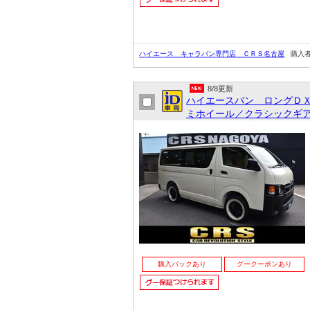
ハイエース キャラバン専門店 ＣＲＳ名古屋
購入
8/8更新
ハイエースバン ロングＤ
ミホイール／クラシックギア
購入パックあり
グークーポンあり