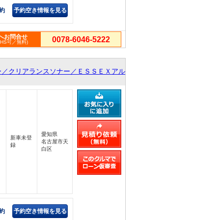
約
予約空き情報を見る
へお問合せ
0078-6046-5222
PHS可／無料)
ー／クリアランスソナー／ＥＳＳＥＸアル
愛知県
新車未登
名古屋市天
録
白区
約
予約空き情報を見る