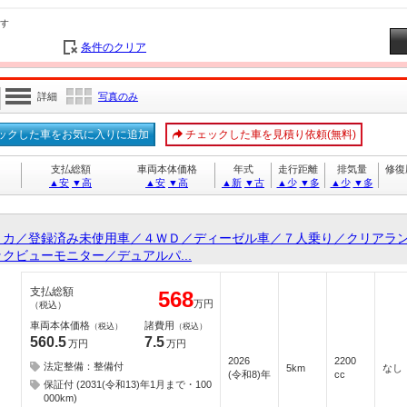
す
条件のクリア
詳細
写真のみ
ックした車をお気に入りに追加
チェックした車を見積り依頼(無料)
支払総額
車両本体価格
年式
走行距離
排気量
修復
▲安
▼高
▲安
▼高
▲新
▼古
▲少
▼多
▲少
▼多
リカ／登録済み未使用車／４ＷＤ／ディーゼル車／７人乗り／クリアラ
クビューモニター／デュアルパ...
支払総額
568
万円
（税込）
車両本体価格
諸費用
（税込）
（税込）
560.5
7.5
万円
万円
2026
2200
法定整備：整備付
5km
なし
(令和8)年
cc
保証付 (2031(令和13)年1月まで・100
000km)