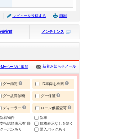
ジ
レビューを投稿する
印刷
販売実績
メンテナンス
新着お知らせメール
Myページに追加
グー鑑定
ID車両を検索
グー故障診断
グー保証
ディーラー
ローン仮審査可
新着物件
新車
支払総額表示有
価格表示なしを除く
クーポンあり
購入パックあり