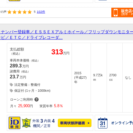
販売店
者の声
5
102件
(携帯・
３ナンバー登録車／ＥＳＳＥＸアルミホイール／フリップダウンモニタ
ビ／ＥＴＣ／ドライブレコーダ...
支払総額
313
万円
（税込）
車両本体価格
（税込）
289.3
万円
諸費用
（税込）
2015
9.7万k
2700
23.7
万円
(平成27)
なし
m
cc
年
法定整備：整備付
保証付 (1ヶ月・1000km)
ローンご利用時
25,900
5.8
％
月々
円
実質年率
3
4
外装
内装
オンライン予
機関／正常