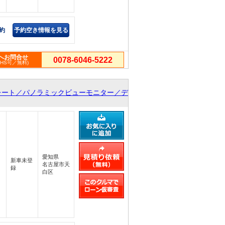
約
予約空き情報を見る
へお問合せ
0078-6046-5222
PHS可／無料)
レート／パノラミックビューモニター／デ
愛知県
新車未登
名古屋市天
録
白区