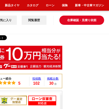
新品タイヤ
カタログ
ローン
保険
新車・中古車マガジン
気に入り
閲覧履歴
在庫確認・見積り依頼
ュー総合
投稿数
掲載台数
5
102
30
台