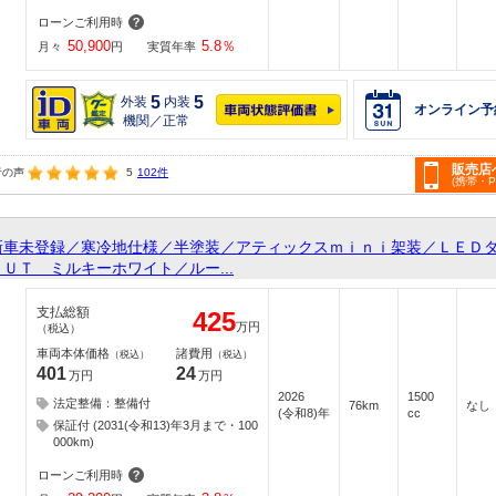
ローンご利用時
50,900
5.8
％
月々
円
実質年率
5
5
外装
内装
オンライン予
機関／正常
販売店
者の声
5
102件
(携帯・
新車未登録／寒冷地仕様／半塗装／アティックスｍｉｎｉ架装／ＬＥＤ
ＵＴ ミルキーホワイト／ルー...
支払総額
425
万円
（税込）
車両本体価格
諸費用
（税込）
（税込）
401
24
万円
万円
2026
1500
法定整備：整備付
76km
なし
(令和8)年
cc
保証付 (2031(令和13)年3月まで・100
000km)
ローンご利用時