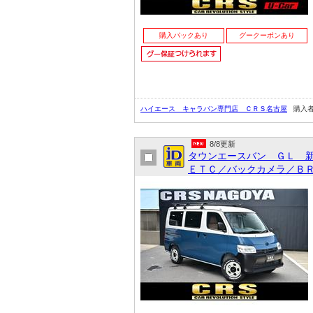
購入パックあり
グークーポンあり
ハイエース キャラバン専門店 ＣＲＳ名古屋
購入
8/8更新
タウンエースバン ＧＬ 
ＥＴＣ／バックカメラ／ＢＲ