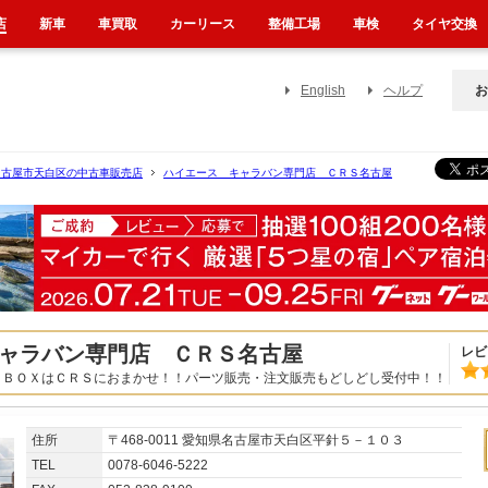
店
新車
車買取
カーリース
整備工場
車検
タイヤ交換
English
ヘルプ
お
名古屋市天白区の中古車販売店
ハイエース キャラバン専門店 ＣＲＳ名古屋
ャラバン専門店 ＣＲＳ名古屋
レビ
１ＢＯＸはＣＲＳにおまかせ！！パーツ販売・注文販売もどしどし受付中！！
住所
〒468-0011 愛知県名古屋市天白区平針５－１０３
TEL
0078-6046-5222