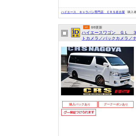
ハイエース キャラバン専門店 ＣＲＳ名古屋
購入
8/8更新
ハイエースワゴン ＧＬ 
トカメラ／バックカメラ／ナ
購入パックあり
グークーポンあり