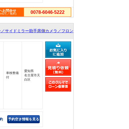
へお問合せ
0078-6046-5222
PHS可／無料)
ー／サイドミラー助手席側カメラ／フロン
愛知県
車検整備
名古屋市天
付
白区
約
予約空き情報を見る