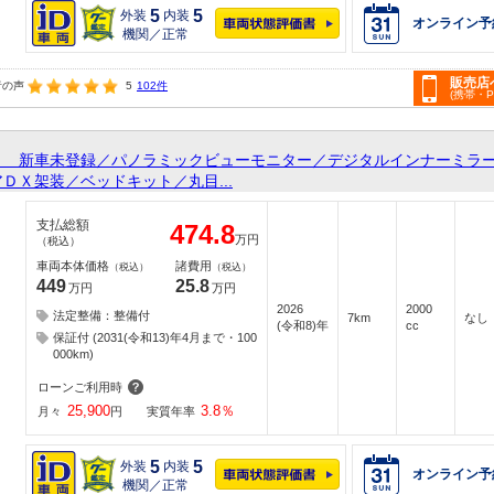
5
5
外装
内装
オンライン予
機関／正常
販売店
者の声
5
102件
(携帯・
Ｘ 新車未登録／パノラミックビューモニター／デジタルインナーミラ
ＤＸ架装／ベッドキット／丸目...
支払総額
474.8
万円
（税込）
車両本体価格
諸費用
（税込）
（税込）
449
25.8
万円
万円
2026
2000
法定整備：整備付
7km
なし
(令和8)年
cc
保証付 (2031(令和13)年4月まで・100
000km)
ローンご利用時
25,900
3.8
％
月々
円
実質年率
5
5
外装
内装
オンライン予
機関／正常