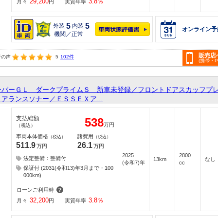
29,200
3.8
％
月々
円
実質年率
5
5
外装
内装
オンライン予
機関／正常
販売店
者の声
5
102件
(携帯・
ーパーＧＬ ダークプライムＳ 新車未登録／フロントドアスカッフプ
アランスソナー／ＥＳＳＥＸア...
支払総額
538
万円
（税込）
車両本体価格
諸費用
（税込）
（税込）
511.9
26.1
万円
万円
2025
2800
法定整備：整備付
13km
なし
(令和7)年
cc
保証付 (2031(令和13)年3月まで・100
000km)
ローンご利用時
32,200
3.8
％
月々
円
実質年率