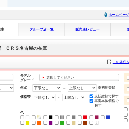
ホームペー
在庫
グループ店一覧
販売店レビュー
店 ＣＲＳ名古屋の在庫
この条件を
モデル
選択してください
グレード
※初度登録
年式
～
支払総額で探す
価格帯
～
車両本体価格で
探す
色