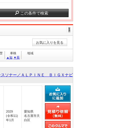
この条件で検索
1
お気に入りを見る
歴
車検
地域
▲短
▼長
ンスソナー／ＡＬＰＩＮＥ ＢＩＧＸナビ
2029
愛知県
(令和11)
名古屋市天
年1月
白区