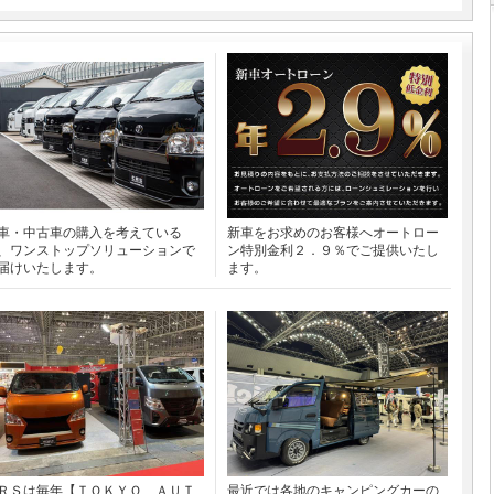
車・中古車の購入を考えている
新車をお求めのお客様へオートロー
、ワンストップソリューションで
ン特別金利２．９％でご提供いたし
届けいたします。
ます。
ＲＳは毎年【ＴＯＫＹＯ ＡＵＴ
最近では各地のキャンピングカーの