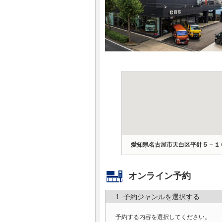
マガジン
車カタログ
自動車ローン
保険
レビュー
価格相場
愛知県名古屋市天白区平針５－１
教習所
オンライン予約
用語集
1. 予約ジャンルを選択する
予約する内容を選択してください。