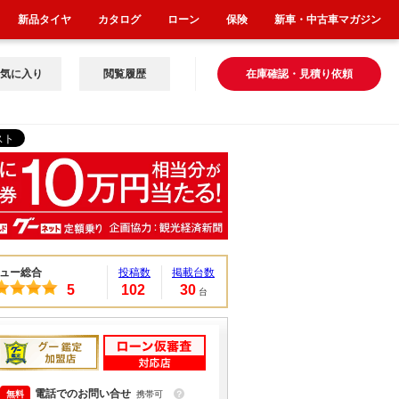
新品タイヤ
カタログ
ローン
保険
新車・中古車マガジン
気に入り
閲覧履歴
在庫確認・見積り依頼
ュー総合
投稿数
掲載台数
5
102
30
台
電話でのお問い合せ
携帯可
？