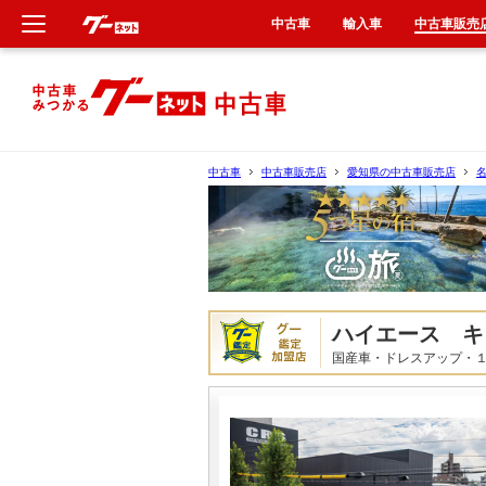
中古車
輸入車
中古車販売
新車
中古車
中古車
中古車販売店
愛知県の中古車販売店
輸入車
クルマ買取
カーリース
ハイエース キ
国産車・ドレスアップ・
タイヤ交換
整備工場
車検