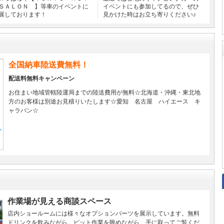
ＳＡＬＯＮ 】等車のイベントに
イベントにも参加してるので、ぜひ
展しております！
見かけた時はお立ち寄りください♪
全国納車陸送費無料！
配送料無料キャンペーン
お住まい地域管轄陸運局までの陸送費用が無料☆北海道・沖縄・東北地
方のお客様は別途お見積りいたします☆愛知 名古屋 ハイエース キ
ャラバン☆
作業場が見える商談スペース
店内ショールームには様々なオプションパーツを展示しています。無料
ドリンクを飲みながら、ピット作業を眺めながら、手に取ってご覧くだ