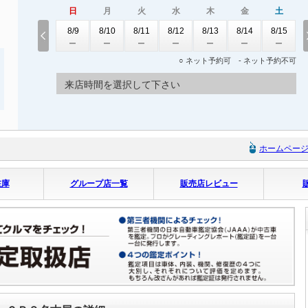
日
月
火
水
木
金
土
8/9
8/10
8/11
8/12
8/13
8/14
8/15
○ ネット予約可 - ネット予約不可
来店時間を選択して下さい
ホームペー
在庫
グループ店一覧
販売店レビュー