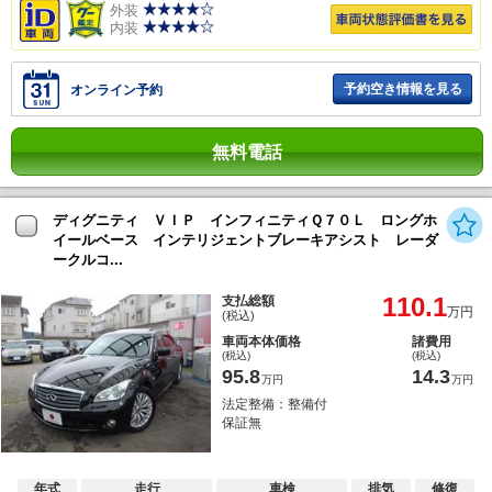
外装
内装
予約空き情報を見る
オンライン予約
無料電話
ディグニティ ＶＩＰ インフィニティＱ７０Ｌ ロングホ
イールベース インテリジェントブレーキアシスト レーダ
ークルコ...
110.1
支払総額
万円
(税込)
車両本体価格
諸費用
(税込)
(税込)
95.8
14.3
万円
万円
法定整備：整備付
保証無
年式
走行
車検
排気
修復