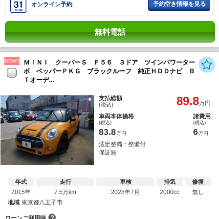
予約空き情報を見る
オンライン予約
無料電話
NEW!!
ＭＩＮＩ クーパーＳ Ｆ５６ ３ドア ツインパワーター
ボ ペッパーＰＫＧ ブラックルーフ 純正ＨＤＤナビ Ｂ
Ｔオーデ...
89.8
支払総額
万円
(税込)
車両本体価格
諸費用
(税込)
(税込)
83.8
6
万円
万円
法定整備：整備付
保証無
年式
走行
車検
排気
修復
2015年
7.5万km
2028年7月
2000cc
無し
地域
東京都八王子市
？
ローンご利用時