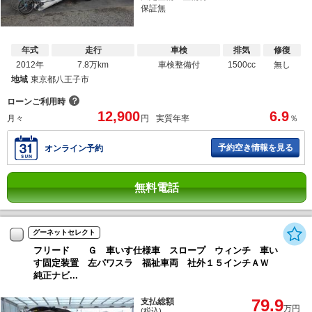
保証無
年式
走行
車検
排気
修復
2012年
7.8万km
車検整備付
1500cc
無し
地域
東京都八王子市
？
ローンご利用時
12,900
6.9
月々
円
実質年率
％
予約空き情報を見る
オンライン予約
無料電話
グーネットセレクト
フリード Ｇ 車いす仕様車 スロープ ウィンチ 車い
す固定装置 左パワスラ 福祉車両 社外１５インチＡＷ
純正ナビ...
79.9
支払総額
万円
(税込)