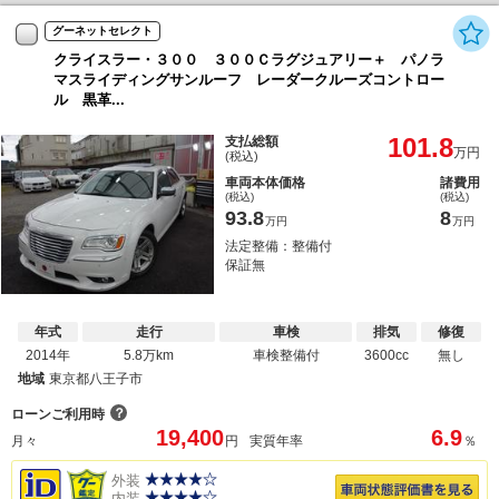
グーネットセレクト
クライスラー・３００ ３００Ｃラグジュアリー＋ パノラ
マスライディングサンルーフ レーダークルーズコントロー
ル 黒革...
101.8
支払総額
万円
(税込)
車両本体価格
諸費用
(税込)
(税込)
93.8
8
万円
万円
法定整備：整備付
保証無
年式
走行
車検
排気
修復
2014年
5.8万km
車検整備付
3600cc
無し
地域
東京都八王子市
？
ローンご利用時
19,400
6.9
月々
円
実質年率
％
外装
内装