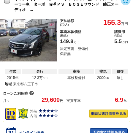
ーラー車 ターボ 赤革ＰＳ ＢＯＳＥサウンド 純正オー
ディオ ...
155.3
支払総額
万円
(税込)
車両本体価格
諸費用
(税込)
(税込)
149.8
5.5
万円
万円
法定整備：整備付
保証無
年式
走行
車検
排気
修復
2015年
12.3万km
車検整備付
2000cc
無し
地域
東京都八王子市
？
ローンご利用時
29,600
6.9
月々
円
実質年率
％
外装
内装
予約空き情報を見る
オンライン予約