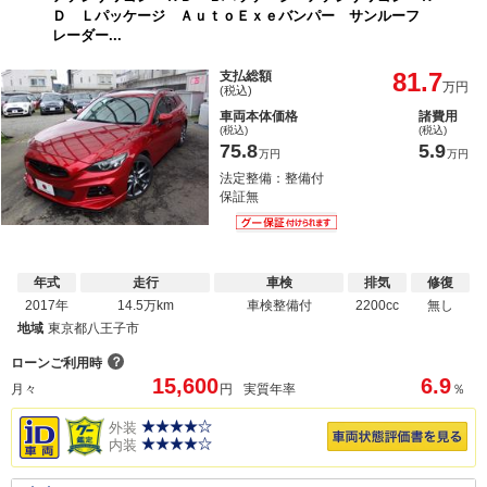
Ｄ Ｌパッケージ ＡｕｔｏＥｘｅバンパー サンルーフ
レーダー...
81.7
支払総額
万円
(税込)
車両本体価格
諸費用
(税込)
(税込)
75.8
5.9
万円
万円
法定整備：整備付
保証無
年式
走行
車検
排気
修復
2017年
14.5万km
車検整備付
2200cc
無し
地域
東京都八王子市
？
ローンご利用時
15,600
6.9
月々
円
実質年率
％
外装
内装