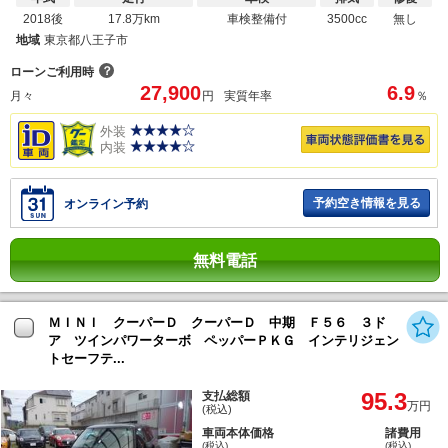
2018後
17.8万km
車検整備付
3500cc
無し
地域
東京都八王子市
？
ローンご利用時
27,900
6.9
月々
円
実質年率
％
外装
内装
予約空き情報を見る
オンライン予約
無料電話
ＭＩＮＩ クーパーＤ クーパーＤ 中期 Ｆ５６ ３ド
ア ツインパワーターボ ペッパーＰＫＧ インテリジェン
トセーフテ...
95.3
支払総額
万円
(税込)
車両本体価格
諸費用
(税込)
(税込)