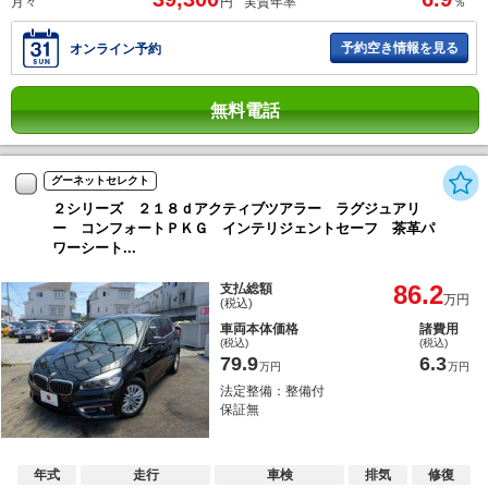
月々
円
実質年率
％
予約空き情報を見る
オンライン予約
無料電話
グーネットセレクト
２シリーズ ２１８ｄアクティブツアラー ラグジュアリ
ー コンフォートＰＫＧ インテリジェントセーフ 茶革パ
ワーシート...
86.2
支払総額
万円
(税込)
車両本体価格
諸費用
(税込)
(税込)
79.9
6.3
万円
万円
法定整備：整備付
保証無
年式
走行
車検
排気
修復