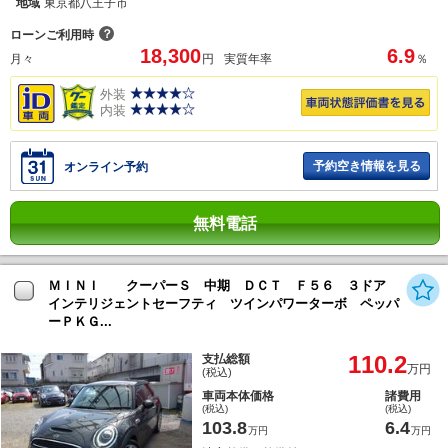
地域
東京都八王子市
？
ローンご利用時
18,300
6.9
月々
円
実質年率
％
外装
内装
予約空き情報を見る
オンライン予約
無料電話
ＭＩＮＩ クーパーＳ 中期 ＤＣＴ Ｆ５６ ３ドア
インテリジェントセーフティ ツインパワーターボ ペッパ
ーＰＫＧ...
110.2
支払総額
万円
(税込)
車両本体価格
諸費用
(税込)
(税込)
103.8
6.4
万円
万円