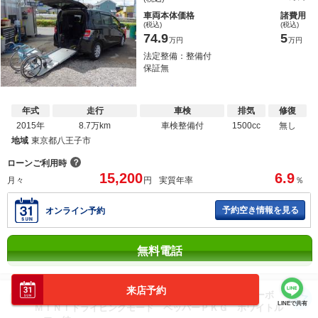
車両本体価格
諸費用
(税込)
(税込)
74.9
5
万円
万円
法定整備：整備付
保証無
年式
走行
車検
排気
修復
2015年
8.7万km
車検整備付
1500cc
無し
地域
東京都八王子市
？
ローンご利用時
15,200
6.9
月々
円
実質年率
％
予約空き情報を見る
オンライン予約
無料電話
来店予約
ＭＩＮＩ クーパー Ｆ５５ ５Ｄ ツインパワーターボ
LINEで共有
ＭＩＮＩドライビングモード ペッパーＰＫＧ ホワイトル