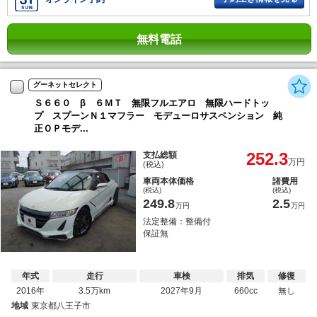
無料電話
グーネットセレクト
Ｓ６６０ β ６ＭＴ 無限フルエアロ 無限ハードトッ
プ スプーンＮ１マフラー モデューロサスペンション 純
正ＯＰモデ...
252.3
支払総額
万円
(税込)
車両本体価格
諸費用
(税込)
(税込)
249.8
2.5
万円
万円
法定整備：整備付
保証無
年式
走行
車検
排気
修復
2016年
3.5万km
2027年9月
660cc
無し
地域
東京都八王子市