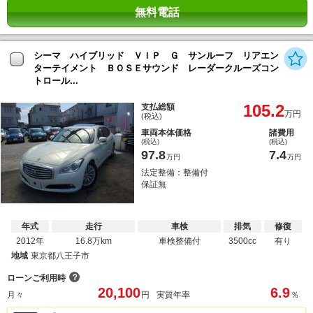
無料電話
シーマ ハイブリッド ＶＩＰ Ｇ サンルーフ リアエン
ターテイメント ＢＯＳＥサウンド レーダークルーズコン
トロール...
105.2
支払総額
万円
(税込)
車両本体価格
諸費用
(税込)
(税込)
97.8
7.4
万円
万円
法定整備：整備付
保証無
年式
走行
車検
排気
修復
2012年
16.8万km
車検整備付
3500cc
有り
地域
東京都八王子市
？
ローンご利用時
20,100
6.9
月々
円
実質年率
％