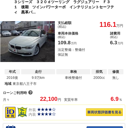
３シリーズ ３２０ｄツーリング ラグジュアリー Ｆ３
１ 後期 ツインパワーターボ インテリジェントセーフテ
ィ 黒革パ...
116.1
支払総額
万円
(税込)
車両本体価格
諸費用
(税込)
(税込)
109.8
6.3
万円
万円
法定整備：整備付
保証無
年式
走行
車検
排気
修復
2016後
9.9万km
車検整備付
2000cc
無し
地域
東京都八王子市
？
ローンご利用時
22,100
6.9
月々
円
実質年率
％
外装
内装