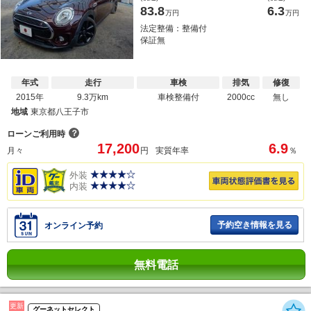
83.8
6.3
万円
万円
法定整備：整備付
保証無
年式
走行
車検
排気
修復
2015年
9.3万km
車検整備付
2000cc
無し
地域
東京都八王子市
？
ローンご利用時
17,200
6.9
月々
円
実質年率
％
外装
内装
予約空き情報を見る
オンライン予約
無料電話
更新
グーネットセレクト