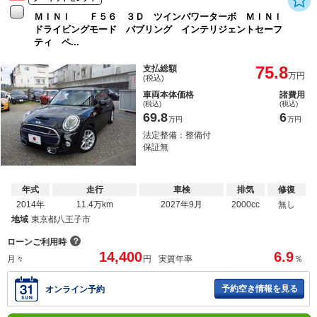
ＭＩＮＩ Ｆ５６ ３Ｄ ツインパワーターボ ＭＩＮＩ
ドライビングモード バブリング インテリジェントセーフ
ティ ペ...
75.8
支払総額
万円
(税込)
車両本体価格
諸費用
(税込)
(税込)
69.8
6
万円
万円
法定整備：整備付
保証無
年式
走行
車検
排気
修復
2014年
11.4万km
2027年9月
2000cc
無し
地域
東京都八王子市
？
ローンご利用時
14,400
6.9
月々
円
実質年率
％
予約空き情報を見る
オンライン予約