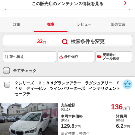
この販売店のメンテナンス情報を見る
詳細
在庫
レビュー
販売実績
33
検索条件を変更
台
更新時に
条件保存
メール送信
全てチェック
２シリーズ ２１８ｄグランツアラー ラグジュアリー Ｆ
４６ ディーゼル ツインパワーターボ インテリジェント
セーフテ...
136
支払総額
万円
(税込)
車両本体価格
諸費用
(税込)
(税込)
129.8
6.2
万円
万円
法定整備：整備付