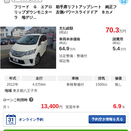
フリード Ｇ エアロ 助手席リフトアップシート 純正フ
リップダウンモニター 左側パワースライドドア Ｂカメ
ラ 地デジ...
70.3
支払総額
万円
(税込)
車両本体価格
諸費用
(税込)
(税込)
64.9
5.4
万円
万円
法定整備：整備付
保証無
年式
走行
車検
排気
修復
2012年
4.0万km
車検整備付
1500cc
無し
地域
東京都八王子市
？
ローンご利用時
13,400
6.9
月々
円
実質年率
％
予約空き情報を見る
オンライン予約