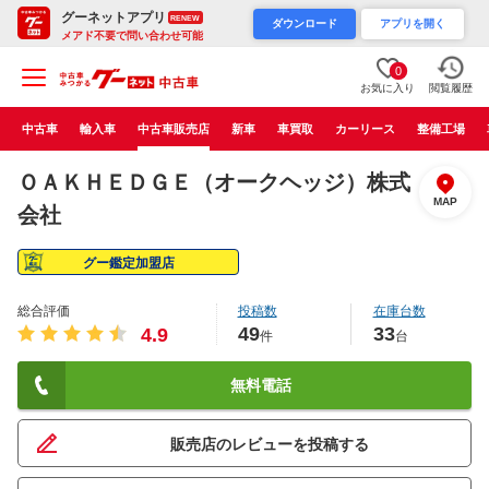
グーネットアプリ
RENEW
ダウンロード
アプリを開く
メアド不要で問い合わせ可能
0
お気に入り
閲覧履歴
中古車
輸入車
中古車販売店
新車
車買取
カーリース
整備工場
ＯＡＫＨＥＤＧＥ（オークヘッジ）株式
MAP
会社
グー鑑定加盟店
総合評価
投稿数
在庫台数
49
33
4.9
件
台
無料電話
販売店のレビューを投稿する