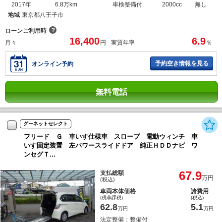
2017年
6.8万km
車検整備付
2000cc
無し
地域
東京都八王子市
？
ローンご利用時
16,400
6.9
月々
円
実質年率
％
予約空き情報を見る
オンライン予約
無料電話
グーネットセレクト
フリード Ｇ 車いす仕様車 スロープ 電動ウィンチ 車
いす固定装置 左パワースライドドア 純正ＨＤＤナビ ワ
ンセグＴ...
67.9
支払総額
万円
(税込)
車両本体価格
諸費用
(税非課税)
(税込)
62.8
5.1
万円
万円
法定整備：整備付