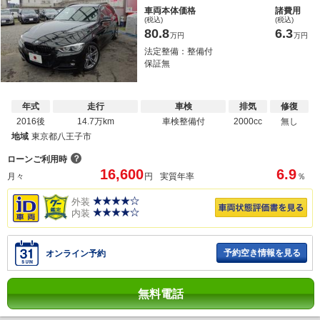
車両本体価格
諸費用
(税込)
(税込)
80.8
6.3
万円
万円
法定整備：整備付
保証無
年式
走行
車検
排気
修復
2016後
14.7万km
車検整備付
2000cc
無し
地域
東京都八王子市
？
ローンご利用時
16,600
6.9
月々
円
実質年率
％
外装
内装
予約空き情報を見る
オンライン予約
無料電話