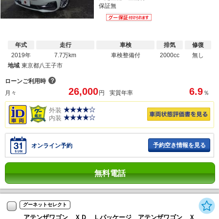
保証無
年式
走行
車検
排気
修復
2019年
7.7万km
車検整備付
2000cc
無し
地域
東京都八王子市
？
ローンご利用時
26,000
6.9
月々
円
実質年率
％
外装
内装
予約空き情報を見る
オンライン予約
無料電話
グーネットセレクト
アテンザワゴン ＸＤ Ｌパッケージ アテンザワゴン Ｘ