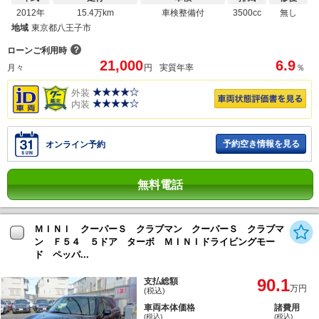
2012年
15.4万km
車検整備付
3500cc
無し
地域
東京都八王子市
？
ローンご利用時
21,000
6.9
月々
円
実質年率
％
外装
内装
予約空き情報を見る
オンライン予約
無料電話
ＭＩＮＩ クーパーＳ クラブマン クーパーＳ クラブマ
ン Ｆ５４ ５ドア ターボ ＭＩＮＩドライビングモー
ド ペッパ...
90.1
支払総額
万円
(税込)
車両本体価格
諸費用
(税込)
(税込)