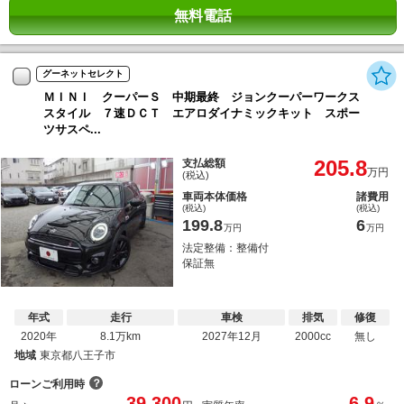
無料電話
グーネットセレクト
ＭＩＮＩ クーパーＳ 中期最終 ジョンクーパーワークス
スタイル ７速ＤＣＴ エアロダイナミックキット スポー
ツサスペ...
205.8
支払総額
万円
(税込)
車両本体価格
諸費用
(税込)
(税込)
199.8
6
万円
万円
法定整備：整備付
保証無
年式
走行
車検
排気
修復
2020年
8.1万km
2027年12月
2000cc
無し
地域
東京都八王子市
？
ローンご利用時
39,300
6.9