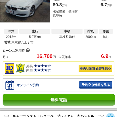
80.8
6.7
万円
万円
法定整備：整備付
保証無
年式
走行
車検
排気
修復
2013年
5.9万km
車検整備付
2000cc
無し
地域
東京都八王子市
？
ローンご利用時
16,700
6.9
月々
円
実質年率
％
外装
内装
予約空き情報を見る
オンライン予約
無料電話
キャデラックＡＴＳクーペ プレミアム 左ハンドル ディ