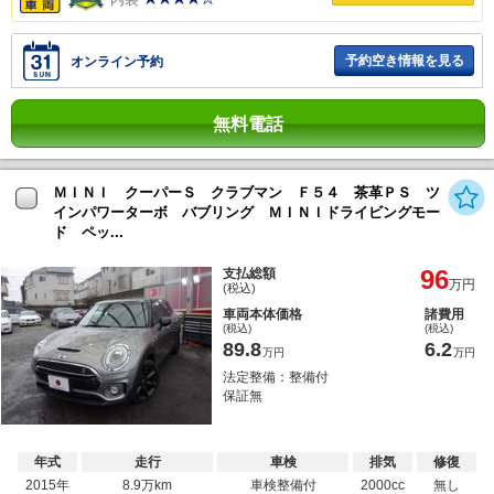
予約空き情報を見る
オンライン予約
無料電話
ＭＩＮＩ クーパーＳ クラブマン Ｆ５４ 茶革ＰＳ ツ
インパワーターボ バブリング ＭＩＮＩドライビングモー
ド ペッ...
96
支払総額
万円
(税込)
車両本体価格
諸費用
(税込)
(税込)
89.8
6.2
万円
万円
法定整備：整備付
保証無
年式
走行
車検
排気
修復
2015年
8.9万km
車検整備付
2000cc
無し