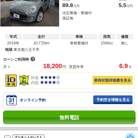
89.8
5.5
万円
万円
法定整備：整備付
保証無
年式
走行
車検
排気
修復
2019年
10.7万km
車検整備付
1500cc
無し
地域
東京都八王子市
？
ローンご利用時
18,200
6.9
月々
円
実質年率
％
外装
内装
予約空き情報を見る
オンライン予約
無料電話
グーネットセレクト