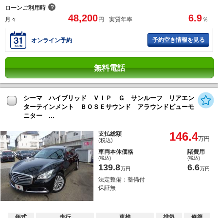
？
ローンご利用時
48,200
6.9
月々
円
実質年率
％
予約空き情報を見る
オンライン予約
無料電話
シーマ ハイブリッド ＶＩＰ Ｇ サンルーフ リアエン
ターテインメント ＢＯＳＥサウンド アラウンドビューモ
ニター ...
146.4
支払総額
万円
(税込)
車両本体価格
諸費用
(税込)
(税込)
139.8
6.6
万円
万円
法定整備：整備付
保証無
年式
走行
車検
排気
修復