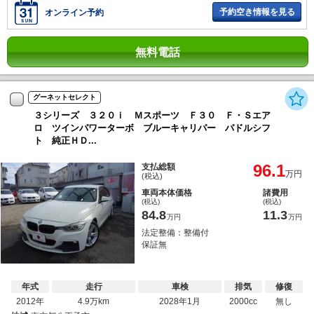
予約空き情報を見る
オンライン予約
無料電話
グーネットセレクト
３シリーズ ３２０ｉ Ｍスポーツ Ｆ３０ Ｆ・Ｓエア
ロ ツインパワーターボ ブルーキャリパー パドルシフ
ト 純正ＨＤ...
96.1
支払総額
万円
(税込)
車両本体価格
諸費用
(税込)
(税込)
84.8
11.3
万円
万円
法定整備：整備付
保証無
年式
走行
車検
排気
修復
2012年
4.9万km
2028年1月
2000cc
無し