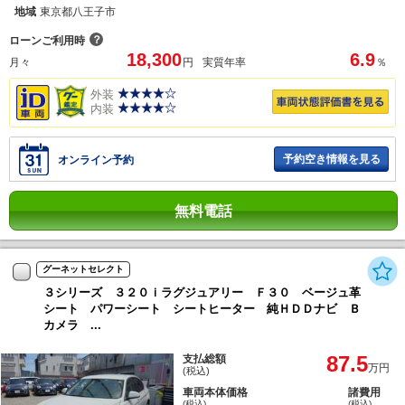
地域
東京都八王子市
？
ローンご利用時
18,300
6.9
月々
円
実質年率
％
外装
内装
予約空き情報を見る
オンライン予約
無料電話
グーネットセレクト
３シリーズ ３２０ｉラグジュアリー Ｆ３０ ベージュ革
シート パワーシート シートヒーター 純ＨＤＤナビ Ｂ
カメラ ...
87.5
支払総額
万円
(税込)
車両本体価格
諸費用
(税込)
(税込)