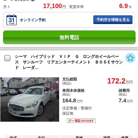
17,100
6.9
月々
円
実質年率
％
予約空き情報を見る
オンライン予約
無料電話
シーマ ハイブリッド ＶＩＰ Ｇ ロングホイールベー
ス サンルーフ リアエンターテイメント ＢＯＳＥサウン
ド レーダ...
172.2
支払総額
万円
(税込)
車両本体価格
諸費用
(税込)
(税込)
164.8
7.4
万円
万円
法定整備：整備付
保証無
年式
走行
車検
排気
修復