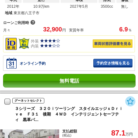
2012年
10.9万km
2027年5月
3500cc
無し
地域
東京都八王子市
？
ローンご利用時
32,900
6.9
月々
円
実質年率
％
外装
内装
予約空き情報を見る
オンライン予約
無料電話
グーネットセレクト
３シリーズ ３２０ｉツーリング スタイルエッジｘＤｒｉ
ｖｅ Ｆ３１ 後期 ４ＷＤ インテリジェントセーフテ
ィ 黒革パ...
87.1
支払総額
万円
(税込)