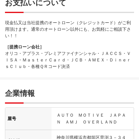
お支払いについて
現金払又は当社提携のオートローン（クレジットカード）がご利
用頂けます。通常のオートローン以外にも、お気軽にご相談下さ
い！！
［提携ローン会社］
オリコ・アプラス・プレミアファイナンシャル・ＪＡＣＣＳ・Ｖ
ＩＳＡ・ＭａｓｔｅｒＣａｒｄ・ＪＣＢ・ＡＭＥＸ・Ｄｉｎｅｒ
ｓＣｌｕｂ・各種ＱＲコード決済
企業情報
ＡＵＴＯ ＭＯＴＩＶＥ ＪＡＰＡ
屋号
Ｎ ＡＭＪ ＯＶＥＲＬＡＮＤ
神奈川県横浜市都筑区早渕３－３４