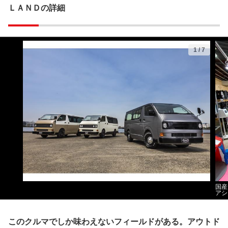
ＬＡＮＤの詳細
1
/
7
国産
アシ
このクルマでしか味わえないフィールドがある。アウトド