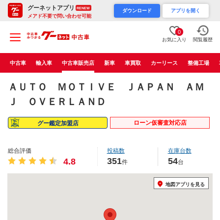
グーネットアプリ
RENEW
ダウンロード
アプリを開く
メアド不要で問い合わせ可能
0
お気に入り
閲覧履歴
中古車
輸入車
中古車販売店
新車
車買取
カーリース
整備工場
ＡＵＴＯ ＭＯＴＩＶＥ ＪＡＰＡＮ ＡＭ
Ｊ ＯＶＥＲＬＡＮＤ
ローン仮審査対応店
グー鑑定加盟店
総合評価
投稿数
在庫台数
351
54
4.8
件
台
地図アプリを見る