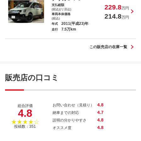
支払総額
229.8
万円
(税込)(リ済込)
車両本体価格
214.8
万円
(税込)
2011(平成23)年
年式
7.5万km
走行
この販売店の在庫一覧
販売店の口コミ
4.8
お問い合わせ（見積り）
総合評価
4.8
4.7
納車までの対応
4.8
説明の分かりやすさ
★★★★☆
投稿数：351
4.8
オススメ度