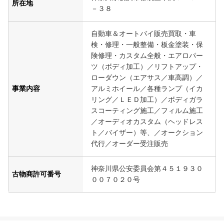
所在地
－３８
自動車＆オートバイ販売買取・車
検・修理・一般整備・板金塗装・保
険修理・カスタム全般・エアロパー
ツ（ボディ加工）／リフトアップ・
ローダウン（エアサス／車高調）／
事業内容
アルミホイール／各種ランプ（イカ
リング／ＬＥＤ加工）／ボディガラ
スコーティング施工／フィルム施工
／オーディオカスタム（ヘッドレス
ト／バイザー）等、／オークション
代行／オーダー受注販売
神奈川県公安委員会第４５１９３０
古物商許可番号
００７０２０号