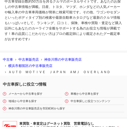
中古車登録台数約50万台を誇るクルマのポータルサイトです。あなたのお探
しの中古車情報が満載。日産、トヨタ、マツダ、ホンダなどの人気メーカー
や輸入車の中古車車両価格が簡単に検索可能です。その他、ワゴンやセダン
といったボディタイプ別の検索や最新自動車カタログなど最新のクルマ情報
もいっぱい♪そして、ランキング、口コミ、保険、車検や買取・査定など購入
以外にもあなたのカーライフ全般をサポートする為のお役立ち情報が満載で
す！車の品質にこだわりたい方はプロの鑑定師により鑑定されたグー鑑定車
がおすすめです♪
中古車
中古車販売店
神奈川県の中古車販売店
横浜市都筑区の中古車販売店
ＡＵＴＯ ＭＯＴＩＶＥ ＪＡＰＡＮ ＡＭＪ ＯＶＥＲＬＡＮＤ
中古車探しに役立つ情報
メーカーから中古車を探す
車種から中古車を探す
地域から中古車を探す
中古車探しに役立つコンテンツ
神奈川県の中古車販売店を市区町村から探す
車買取・車査定はグーネット買取 営業電話なし