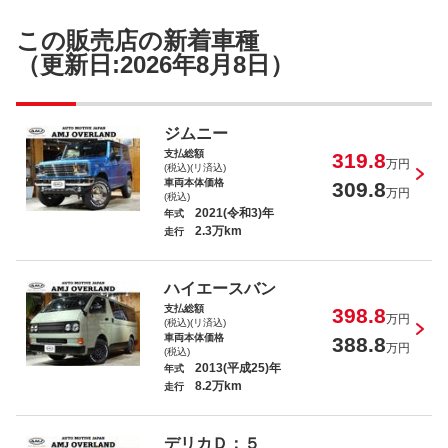
この販売店の新着車種
（更新日:2026年8月8日）
ジムニー
支払総額
319.8
万円
(税込)(リ済込)
車両本体価格
309.8
万円
(税込)
2021(令和3)年
年式
2.3万km
走行
ハイエースバン
支払総額
398.8
万円
(税込)(リ済込)
車両本体価格
388.8
万円
(税込)
2013(平成25)年
年式
8.2万km
走行
デリカＤ：５