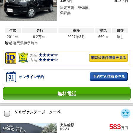
19
8.7
万円
万円
法定整備：整備無
保証無
年式
走行
車検
排気
修復
2011年
6.2万km
2027年3月
660cc
無し
地域
群馬県伊勢崎市
外装
内装
予約空き情報を見る
オンライン予約
無料電話
Ｖ８ヴァンテージ クーペ
583
支払総額
万円
(税込)