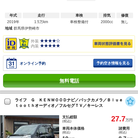
年式
走行
車検
排気
修復
2019年
1.5万km
車検整備付
2000cc
無し
地域
群馬県伊勢崎市
外装
内装
予約空き情報を見る
オンライン予約
無料電話
ライフ Ｇ ＫＥＮＷＯＯＤナビ／バックカメラ／Ｂｌｕｅ
ｔｏｏｔｈオーディオ／フルセグＴＶ／キーレス
27.7
支払総額
万円
(税込)
車両本体価格
諸費用
(税込)
(税込)