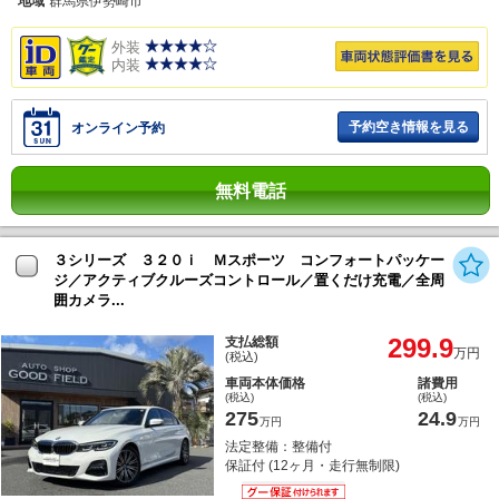
地域
群馬県伊勢崎市
外装
内装
予約空き情報を見る
オンライン予約
無料電話
３シリーズ ３２０ｉ Ｍスポーツ コンフォートパッケー
ジ／アクティブクルーズコントロール／置くだけ充電／全周
囲カメラ...
299.9
支払総額
万円
(税込)
車両本体価格
諸費用
(税込)
(税込)
275
24.9
万円
万円
法定整備：整備付
保証付 (12ヶ月・走行無制限)