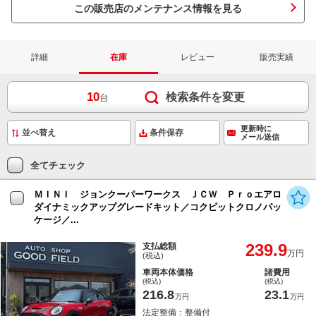
この販売店のメンテナンス情報を見る
詳細
在庫
レビュー
販売実績
10
検索条件を変更
台
更新時に
条件保存
メール送信
全てチェック
ＭＩＮＩ ジョンクーパーワークス ＪＣＷ Ｐｒｏエアロ
ダイナミックアップグレードキット／コクピットクロノパッ
ケージ／...
239.9
支払総額
万円
(税込)
車両本体価格
諸費用
(税込)
(税込)
216.8
23.1
万円
万円
法定整備：整備付