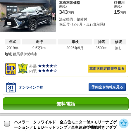
車両本体価格
諸費用
(税込)
(税込)
343
15
万円
万円
法定整備：整備付
保証付 (12ヶ月・走行無制限)
年式
走行
車検
排気
修復
2019年
9.5万km
2026年9月
3500cc
無し
地域
群馬県伊勢崎市
外装
内装
予約空き情報を見る
オンライン予約
無料電話
ハスラー タフワイルド 全方位モニター付メモリーナビゲ
ーション／ＬＥＤヘッドランプ／全車速追従機能付きアダプ