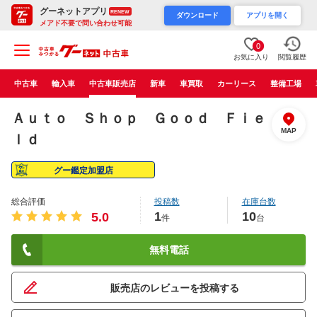
グーネットアプリ
RENEW
ダウンロード
アプリを開く
メアド不要で問い合わせ可能
0
お気に入り
閲覧履歴
中古車
輸入車
中古車販売店
新車
車買取
カーリース
整備工場
Ａｕｔｏ Ｓｈｏｐ Ｇｏｏｄ Ｆｉｅ
MAP
ｌｄ
グー鑑定加盟店
総合評価
投稿数
在庫台数
1
10
5.0
件
台
無料電話
販売店のレビューを投稿する