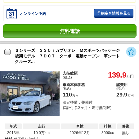
予約空き情報を見る
オンライン予約
無料電話
３シリーズ ３３５ｉカブリオレ Ｍスポーツパッケージ
後期モデル ７ＤＣＴ ターボ 電動オープン 革シート
クルーズ...
139.9
支払総額
万円
(税込)
車両本体価格
諸費用
(税込)
(税込)
110
29.9
万円
万円
法定整備：整備付
保証付 (12ヶ月・走行無制限)
年式
走行
車検
排気
修復
2013年
10.0万km
2026年12月
3000cc
無し