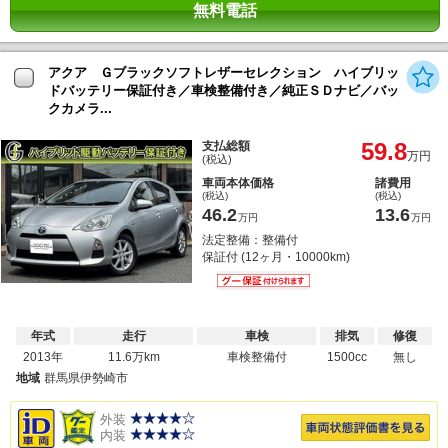
無料電話
アクア Ｇブラックソフトレザーセレクション ハイブリッ
ドバッテリー保証付き／車検整備付き／純正ＳＤナビ／バッ
クカメラ...
59.8
支払総額
万円
(税込)
車両本体価格
諸費用
(税込)
(税込)
46.2
13.6
万円
万円
法定整備：整備付
保証付 (12ヶ月・10000km)
年式
走行
車検
排気
修復
2013年
11.6万km
車検整備付
1500cc
無し
地域
群馬県伊勢崎市
外装
内装