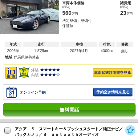
車両本体価格
諸費用
(税込)
(税込)
560
23
万円
万円
法定整備：整備付
保証無
年式
走行
車検
排気
修復
2006年
1.8万km
2027年4月
4300cc
無し
地域
群馬県伊勢崎市
外装
内装
予約空き情報を見る
オンライン予約
無料電話
アクア Ｓ スマートキー＆プッシュスタート／純正ナビ／
バックカメラ／Ｂｌｕｅｔｏｏｔｈオーディオ