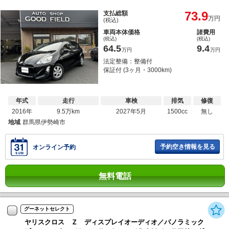
73.9
支払総額
万円
(税込)
車両本体価格
諸費用
(税込)
(税込)
64.5
9.4
万円
万円
法定整備：整備付
保証付 (3ヶ月・3000km)
年式
走行
車検
排気
修復
2016年
9.5万km
2027年5月
1500cc
無し
地域
群馬県伊勢崎市
予約空き情報を見る
オンライン予約
無料電話
グーネットセレクト
ヤリスクロス Ｚ ディスプレイオーディオ／パノラミック