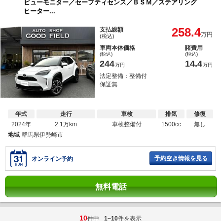
ビューモニター／セーフティセンス／ＢＳＭ／ステアリング
ヒーター...
258.4
支払総額
万円
(税込)
車両本体価格
諸費用
(税込)
(税込)
244
14.4
万円
万円
法定整備：整備付
保証無
年式
走行
車検
排気
修復
2024年
2.1万km
車検整備付
1500cc
無し
地域
群馬県伊勢崎市
予約空き情報を見る
オンライン予約
無料電話
10
件中
1~10
件を表示