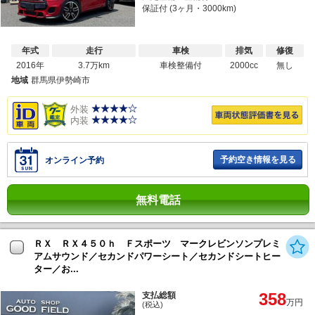
保証付 (3ヶ月・3000km)
年式
走行
車検
排気
修復
2016年
3.7万km
車検整備付
2000cc
無し
地域
群馬県伊勢崎市
外装
内装
予約空き情報を見る
オンライン予約
無料電話
ＲＸ ＲＸ４５０ｈ Ｆスポーツ マークレビンソンプレミ
アムサウンド／セカンドパワーシート／セカンドシートヒー
ター／お...
358
支払総額
万円
(税込)