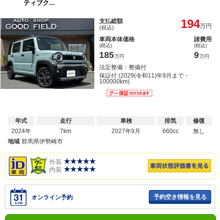
ティブク...
194
支払総額
万円
(税込)
車両本体価格
諸費用
(税込)
(税込)
185
9
万円
万円
法定整備：整備付
保証付 (2029(令和11)年9月まで・
100000km)
年式
走行
車検
排気
修復
2024年
7km
2027年9月
660cc
無し
地域
群馬県伊勢崎市
外装
内装
予約空き情報を見る
オンライン予約