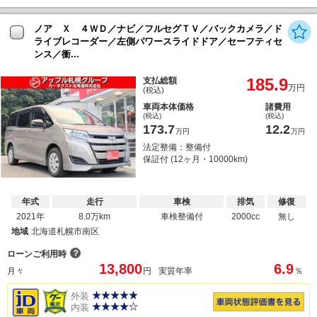
ノア Ｘ ４ＷＤ／ナビ／フルセグＴＶ／バックカメラ／ド
ライブレコーダー／左側パワースライドドア／セーフティセ
ンス／衝...
185.9
支払総額
万円
(税込)
車両本体価格
諸費用
(税込)
(税込)
173.7
12.2
万円
万円
法定整備：整備付
保証付 (12ヶ月・10000km)
年式
走行
車検
排気
修復
2021年
8.0万km
車検整備付
2000cc
無し
地域
北海道札幌市南区
？
ローンご利用時
13,800
6.9
月々
円
実質年率
％
外装
内装