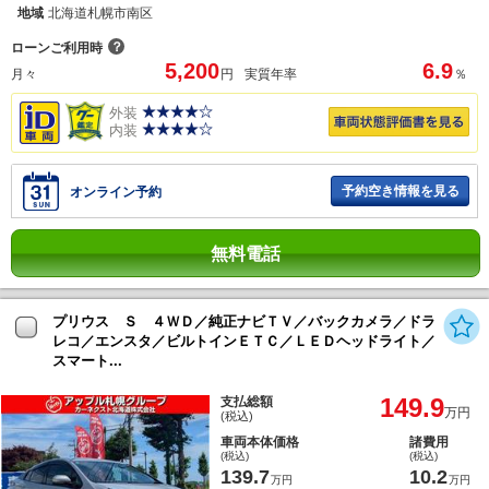
地域
北海道札幌市南区
？
ローンご利用時
5,200
6.9
月々
円
実質年率
％
外装
内装
予約空き情報を見る
オンライン予約
無料電話
プリウス Ｓ ４ＷＤ／純正ナビＴＶ／バックカメラ／ドラ
レコ／エンスタ／ビルトインＥＴＣ／ＬＥＤヘッドライト／
スマート...
149.9
支払総額
万円
(税込)
車両本体価格
諸費用
(税込)
(税込)
139.7
10.2
万円
万円