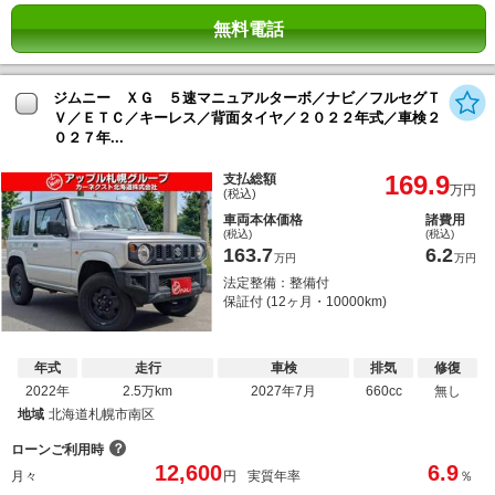
無料電話
ジムニー ＸＧ ５速マニュアルターボ／ナビ／フルセグＴ
Ｖ／ＥＴＣ／キーレス／背面タイヤ／２０２２年式／車検２
０２７年...
169.9
支払総額
万円
(税込)
車両本体価格
諸費用
(税込)
(税込)
163.7
6.2
万円
万円
法定整備：整備付
保証付 (12ヶ月・10000km)
年式
走行
車検
排気
修復
2022年
2.5万km
2027年7月
660cc
無し
地域
北海道札幌市南区
？
ローンご利用時
12,600
6.9
月々
円
実質年率
％