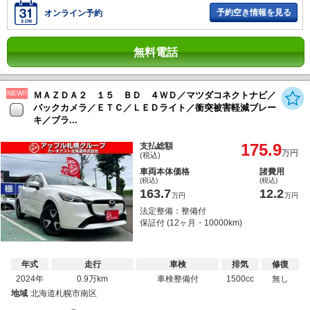
予約空き情報を見る
オンライン予約
無料電話
NEW!!
ＭＡＺＤＡ２ １５ ＢＤ ４ＷＤ／マツダコネクトナビ／
バックカメラ／ＥＴＣ／ＬＥＤライト／衝突被害軽減ブレー
キ／ブラ...
175.9
支払総額
万円
(税込)
車両本体価格
諸費用
(税込)
(税込)
163.7
12.2
万円
万円
法定整備：整備付
保証付 (12ヶ月・10000km)
年式
走行
車検
排気
修復
2024年
0.9万km
車検整備付
1500cc
無し
地域
北海道札幌市南区