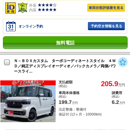
外装
内装
予約空き情報を見る
オンライン予約
無料電話
Ｎ－ＢＯＸカスタム ターボコーディネートスタイル ４Ｗ
Ｄ／純正ディスプレイオーディオ／バックカメラ／両側パワ
ースライ...
205.9
支払総額
万円
(税込)
車両本体価格
諸費用
(税込)
(税込)
199.7
6.2
万円
万円
法定整備：整備付
保証付 (12ヶ月・10000km)