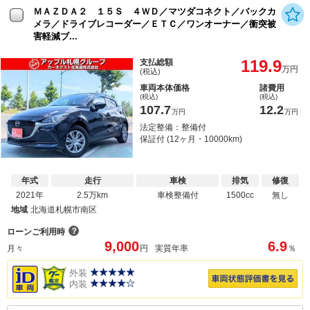
ＭＡＺＤＡ２ １５Ｓ ４ＷＤ／マツダコネクト／バックカ
メラ／ドライブレコーダー／ＥＴＣ／ワンオーナー／衝突被
害軽減ブ...
119.9
支払総額
万円
(税込)
車両本体価格
諸費用
(税込)
(税込)
107.7
12.2
万円
万円
法定整備：整備付
保証付 (12ヶ月・10000km)
年式
走行
車検
排気
修復
2021年
2.5万km
車検整備付
1500cc
無し
地域
北海道札幌市南区
？
ローンご利用時
9,000
6.9
月々
円
実質年率
％
外装
内装