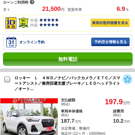
？
ローンご利用時
21,500
6.9
月々
円
実質年率
％
外装
内装
予約空き情報を見る
オンライン予約
無料電話
ロッキー Ｌ ４ＷＤ／ナビ／バックカメラ／ＥＴＣ／スマ
ートアシスト／衝突回避支援ブレーキ／ＬＥＤヘッドライト
／オート...
197.9
支払総額
万円
(税込)
車両本体価格
諸費用
(税込)
(税込)
187.7
10.2
万円
万円
法定整備：整備付
保証付 (12ヶ月・10000km)