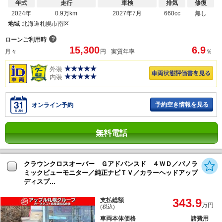
年式
走行
車検
排気
修復
2024年
0.9万km
2027年7月
660cc
無し
地域
北海道札幌市南区
？
ローンご利用時
15,300
6.9
月々
円
実質年率
％
外装
内装
予約空き情報を見る
オンライン予約
無料電話
クラウンクロスオーバー Ｇアドバンスド ４ＷＤ／パノラ
ミックビューモニター／純正ナビＴＶ／カラーヘッドアップ
ディスプ...
343.9
支払総額
万円
(税込)
車両本体価格
諸費用