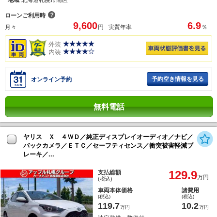
？
ローンご利用時
9,600
6.9
月々
円
実質年率
％
外装
内装
予約空き情報を見る
オンライン予約
無料電話
ヤリス Ｘ ４ＷＤ／純正ディスプレイオーディオ／ナビ／
バックカメラ／ＥＴＣ／セーフティセンス／衝突被害軽減ブ
レーキ／...
129.9
支払総額
万円
(税込)
車両本体価格
諸費用
(税込)
(税込)
119.7
10.2
万円
万円