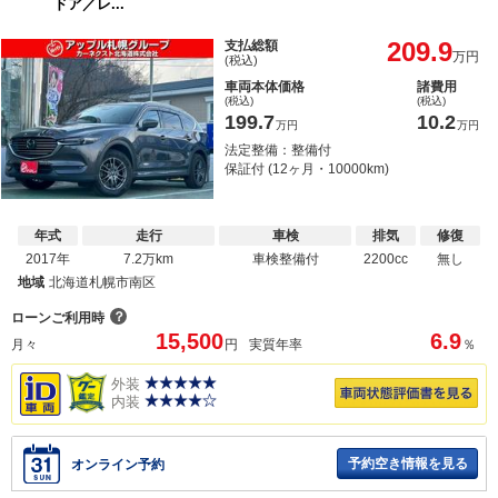
ドア／レ...
209.9
支払総額
万円
(税込)
車両本体価格
諸費用
(税込)
(税込)
199.7
10.2
万円
万円
法定整備：整備付
保証付 (12ヶ月・10000km)
年式
走行
車検
排気
修復
2017年
7.2万km
車検整備付
2200cc
無し
地域
北海道札幌市南区
？
ローンご利用時
15,500
6.9
月々
円
実質年率
％
外装
内装
予約空き情報を見る
オンライン予約