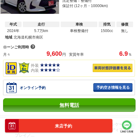
法定整備：整備付
保証付 (12ヶ月・10000km)
年式
走行
車検
排気
修復
2024年
5.7万km
車検整備付
1500cc
無し
地域
北海道札幌市南区
？
ローンご利用時
9,600
6.9
月々
円
実質年率
％
外装
内装
予約空き情報を見る
オンライン予約
無料電話
クラウンクロスオーバー Ｇアドバンスド・レザーパッケー
来店予約
ジ ４ＷＤ／コネクティッドナビ対応１２．３インチディス
LINEで共有
プレイ／...