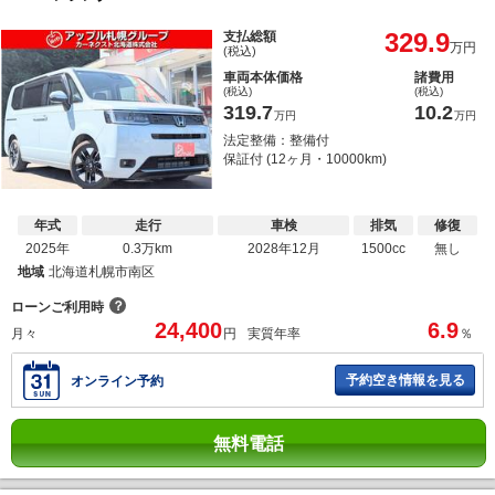
329.9
支払総額
万円
(税込)
車両本体価格
諸費用
(税込)
(税込)
319.7
10.2
万円
万円
法定整備：整備付
保証付 (12ヶ月・10000km)
年式
走行
車検
排気
修復
2025年
0.3万km
2028年12月
1500cc
無し
地域
北海道札幌市南区
？
ローンご利用時
24,400
6.9
月々
円
実質年率
％
予約空き情報を見る
オンライン予約
無料電話