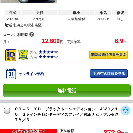
年式
走行
車検
排気
修復
2021年
2.9万km
車検整備付
2000cc
無し
地域
北海道札幌市南区
？
ローンご利用時
12,600
6.9
月々
円
実質年率
％
外装
内装
予約空き情報を見る
オンライン予約
無料電話
ＣＸ－５ ＸＤ ブラックトーンエディション ４ＷＤ／１
０．２５インチセンターディスプレイ／純正ナビ／フルセグ
ＴＶ／３...
273.9
支払総額