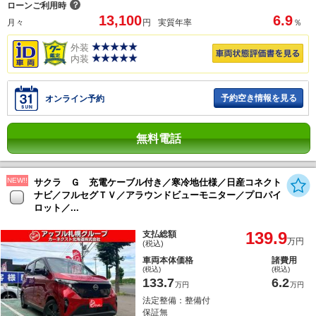
？
ローンご利用時
13,100
6.9
月々
円
実質年率
％
外装
内装
予約空き情報を見る
オンライン予約
無料電話
NEW!!
サクラ Ｇ 充電ケーブル付き／寒冷地仕様／日産コネクト
ナビ／フルセグＴＶ／アラウンドビューモニター／プロパイ
ロット／...
139.9
支払総額
万円
(税込)
車両本体価格
諸費用
(税込)
(税込)
133.7
6.2
万円
万円
法定整備：整備付
保証無