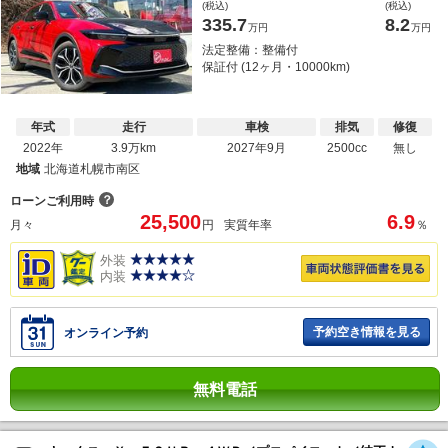
(税込)
(税込)
335.7
8.2
万円
万円
法定整備：整備付
保証付 (12ヶ月・10000km)
年式
走行
車検
排気
修復
2022年
3.9万km
2027年9月
2500cc
無し
地域
北海道札幌市南区
？
ローンご利用時
25,500
6.9
月々
円
実質年率
％
外装
内装
予約空き情報を見る
オンライン予約
無料電話