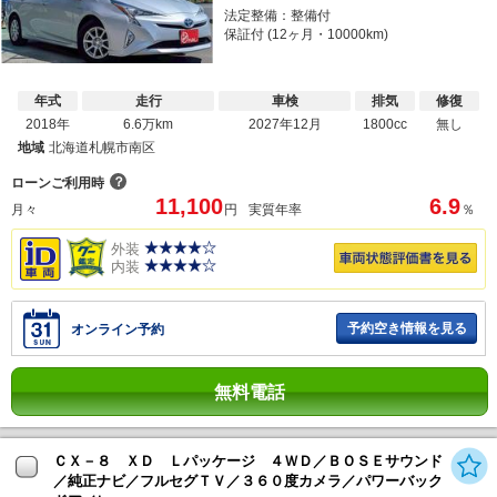
法定整備：整備付
保証付 (12ヶ月・10000km)
年式
走行
車検
排気
修復
2018年
6.6万km
2027年12月
1800cc
無し
地域
北海道札幌市南区
？
ローンご利用時
11,100
6.9
月々
円
実質年率
％
外装
内装
予約空き情報を見る
オンライン予約
無料電話
ＣＸ－８ ＸＤ Ｌパッケージ ４ＷＤ／ＢＯＳＥサウンド
／純正ナビ／フルセグＴＶ／３６０度カメラ／パワーバック