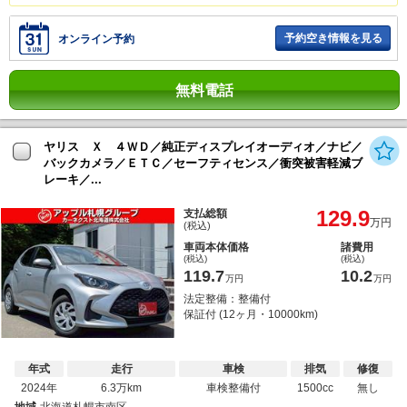
予約空き情報を見る
オンライン予約
無料電話
ヤリス Ｘ ４ＷＤ／純正ディスプレイオーディオ／ナビ／
バックカメラ／ＥＴＣ／セーフティセンス／衝突被害軽減ブ
レーキ／...
129.9
支払総額
万円
(税込)
車両本体価格
諸費用
(税込)
(税込)
119.7
10.2
万円
万円
法定整備：整備付
保証付 (12ヶ月・10000km)
年式
走行
車検
排気
修復
2024年
6.3万km
車検整備付
1500cc
無し
地域
北海道札幌市南区