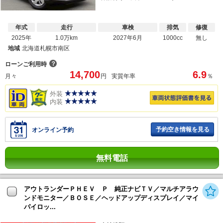
年式
走行
車検
排気
修復
2025年
1.0万km
2027年6月
1000cc
無し
地域
北海道札幌市南区
？
ローンご利用時
14,700
6.9
月々
円
実質年率
％
外装
内装
予約空き情報を見る
オンライン予約
無料電話
アウトランダーＰＨＥＶ Ｐ 純正ナビＴＶ／マルチアラウ
ンドモニター／ＢＯＳＥ／ヘッドアップディスプレイ／マイ
パイロッ...