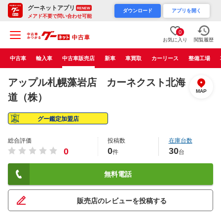
グーネットアプリ
RENEW
ダウンロード
アプリを開く
メアド不要で問い合わせ可能
0
お気に入り
閲覧履歴
中古車
輸入車
中古車販売店
新車
車買取
カーリース
整備工場
アップル札幌藻岩店 カーネクスト北海
MAP
道（株）
グー鑑定加盟店
総合評価
投稿数
在庫台数
0
30
0
件
台
無料電話
販売店のレビューを投稿する