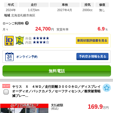
年式
走行
車検
排気
修復
2024年
1.0万km
2027年4月
2000cc
無し
地域
北海道札幌市南区
？
ローンご利用時
24,700
6.9
月々
円
実質年率
％
外装
内装
予約空き情報を見る
オンライン予約
無料電話
NEW!!
ヤリス Ｘ ４ＷＤ／走行距離３０００キロ／ディスプレイ
オーディオ／バックカメラ／セーフティセンス／衝突被害軽
減ブレー...
169.9
支払総額
万円
(税込)