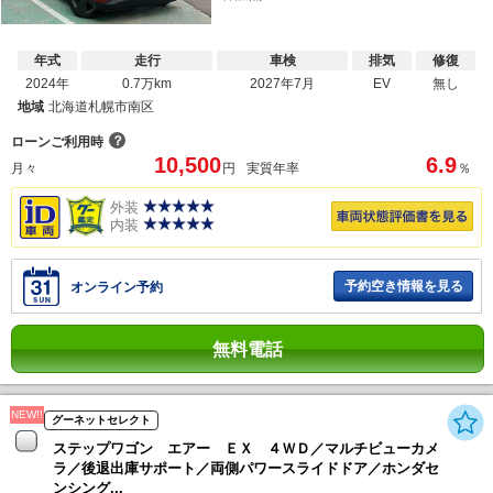
年式
走行
車検
排気
修復
2024年
0.7万km
2027年7月
EV
無し
地域
北海道札幌市南区
？
ローンご利用時
10,500
6.9
月々
円
実質年率
％
外装
内装
予約空き情報を見る
オンライン予約
無料電話
NEW!!
グーネットセレクト
ステップワゴン エアー ＥＸ ４ＷＤ／マルチビューカメ
ラ／後退出庫サポート／両側パワースライドドア／ホンダセ
ンシング...