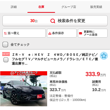
詳細
在庫
グループ店
販売実績
30
検索条件を変更
台
更新時に
条件保存
メール送信
全てチェック
NEW!!
ＺＲ－Ｖ ｅ：ＨＥＶ Ｚ ４ＷＤ／ＢＯＳＥ／純正ナビ／
フルセグＴＶ／マルチビューカメラ／ドラレコ／ＥＴＣ／後
退出庫サ...
333.9
支払総額
万円
(税込)
車両本体価格
諸費用
(税込)
(税込)
323.7
10.2
万円
万円
法定整備：整備付
保証付 (12ヶ月・10000km)