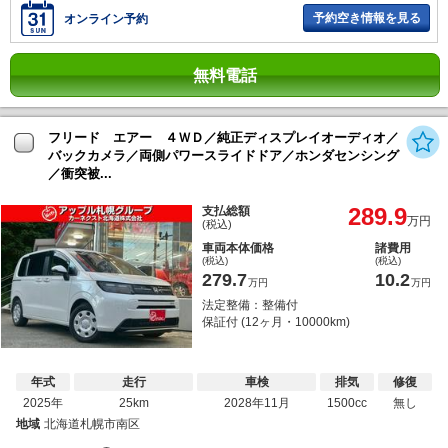
予約空き情報を見る
オンライン予約
無料電話
フリード エアー ４ＷＤ／純正ディスプレイオーディオ／
バックカメラ／両側パワースライドドア／ホンダセンシング
／衝突被...
289.9
支払総額
万円
(税込)
車両本体価格
諸費用
(税込)
(税込)
279.7
10.2
万円
万円
法定整備：整備付
保証付 (12ヶ月・10000km)
年式
走行
車検
排気
修復
2025年
25km
2028年11月
1500cc
無し
地域
北海道札幌市南区