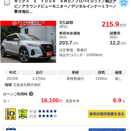
キックス Ｘ ＦＯＵＲ ４ＷＤ／プロパイロット／純正ナ
ビ／アラウンドビューモニター／デジタルインナーミラー／
寒冷地仕...
215.9
支払総額
万円
(税込)
車両本体価格
諸費用
(税込)
(税込)
203.7
12.2
万円
万円
法定整備：整備付
保証付 (12ヶ月・10000km)
年式
走行
車検
排気
修復
2023年
3.1万km
車検整備付
1200cc
無し
地域
北海道札幌市南区
？
ローンご利用時
16,100
6.9
月々
円
実質年率
％
外装
内装