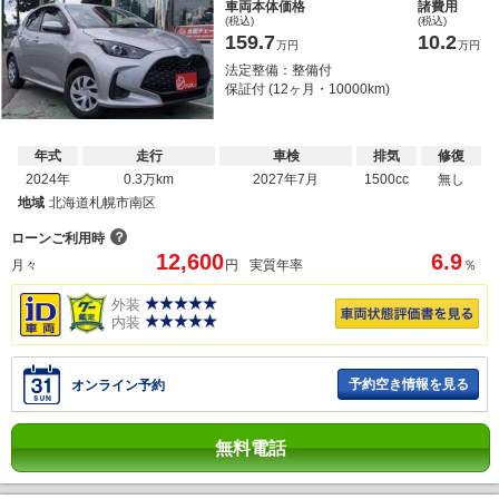
車両本体価格
諸費用
(税込)
(税込)
159.7
10.2
万円
万円
法定整備：整備付
保証付 (12ヶ月・10000km)
年式
走行
車検
排気
修復
2024年
0.3万km
2027年7月
1500cc
無し
地域
北海道札幌市南区
？
ローンご利用時
12,600
6.9
月々
円
実質年率
％
外装
内装
予約空き情報を見る
オンライン予約
無料電話