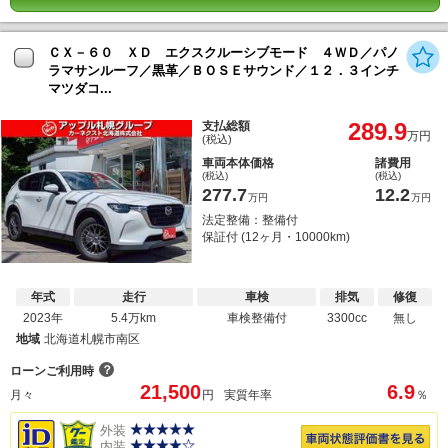
ＣＸ－６０ ＸＤ エクスクルーシブモード ４ＷＤ／パノ
ラマサンルーフ／黒革／ＢＯＳＥサウンド／１２．３インチ
マツダコ...
289.9
支払総額
万円
(税込)
車両本体価格
諸費用
(税込)
(税込)
277.7
12.2
万円
万円
法定整備：整備付
保証付 (12ヶ月・10000km)
年式
走行
車検
排気
修復
2023年
5.4万km
車検整備付
3300cc
無し
地域
北海道札幌市南区
？
ローンご利用時
21,500
6.9
月々
円
実質年率
％
外装
内装