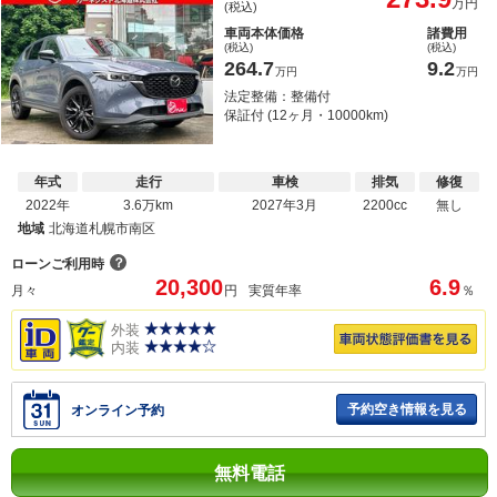
万円
(税込)
車両本体価格
諸費用
(税込)
(税込)
264.7
9.2
万円
万円
法定整備：整備付
保証付 (12ヶ月・10000km)
年式
走行
車検
排気
修復
2022年
3.6万km
2027年3月
2200cc
無し
地域
北海道札幌市南区
？
ローンご利用時
20,300
6.9
月々
円
実質年率
％
外装
内装
予約空き情報を見る
オンライン予約
無料電話