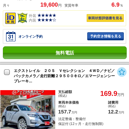
19,600
6.9
月々
円
実質年率
％
外装
内装
予約空き情報を見る
オンライン予約
無料電話
エクストレイル ２０Ｓ Ｖセレクション ４ＷＤ／ナビ／
バックカメラ／走行距離２９５００キロ／エマージェンシー
ブレーキ...
169.9
支払総額
万円
(税込)
車両本体価格
諸費用
(税込)
(税込)
157.7
12.2
万円
万円
法定整備：整備付
保証付 (12ヶ月・走行無制限)