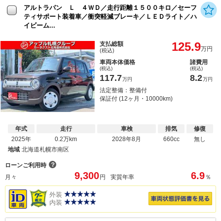
アルトラパン Ｌ ４ＷＤ／走行距離１５００キロ／セーフ
ティサポート装着車／衝突軽減ブレーキ／ＬＥＤライト／ハ
イビーム...
125.9
支払総額
万円
(税込)
車両本体価格
諸費用
(税込)
(税込)
117.7
8.2
万円
万円
法定整備：整備付
保証付 (12ヶ月・10000km)
年式
走行
車検
排気
修復
2025年
0.2万km
2028年8月
660cc
無し
地域
北海道札幌市南区
？
ローンご利用時
9,300
6.9
月々
円
実質年率
％
外装
内装