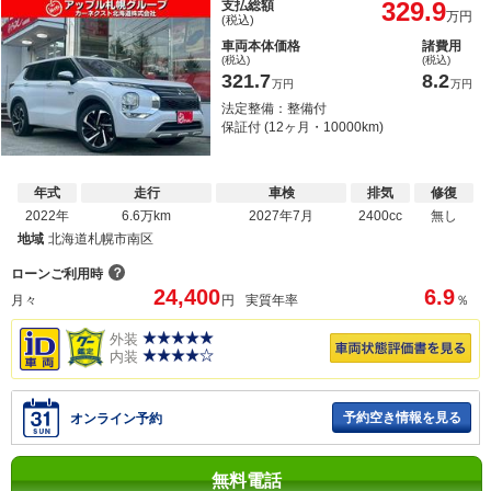
329.9
支払総額
万円
(税込)
車両本体価格
諸費用
(税込)
(税込)
321.7
8.2
万円
万円
法定整備：整備付
保証付 (12ヶ月・10000km)
年式
走行
車検
排気
修復
2022年
6.6万km
2027年7月
2400cc
無し
地域
北海道札幌市南区
？
ローンご利用時
24,400
6.9
月々
円
実質年率
％
外装
内装
予約空き情報を見る
オンライン予約
無料電話