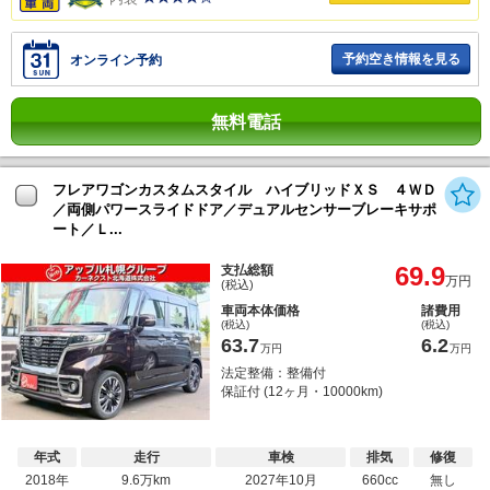
予約空き情報を見る
オンライン予約
無料電話
フレアワゴンカスタムスタイル ハイブリッドＸＳ ４ＷＤ
／両側パワースライドドア／デュアルセンサーブレーキサポ
ート／Ｌ...
69.9
支払総額
万円
(税込)
車両本体価格
諸費用
(税込)
(税込)
63.7
6.2
万円
万円
法定整備：整備付
保証付 (12ヶ月・10000km)
年式
走行
車検
排気
修復
2018年
9.6万km
2027年10月
660cc
無し