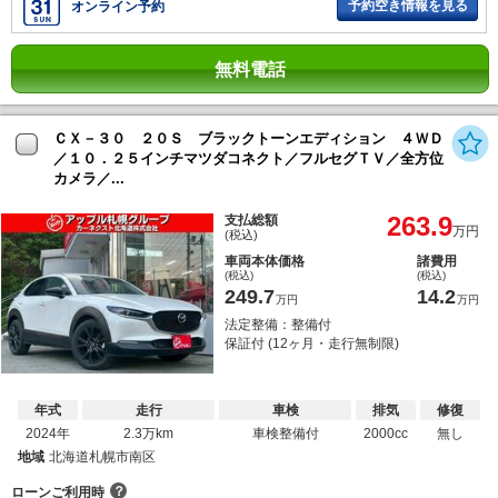
予約空き情報を見る
オンライン予約
無料電話
ＣＸ－３０ ２０Ｓ ブラックトーンエディション ４ＷＤ
／１０．２５インチマツダコネクト／フルセグＴＶ／全方位
カメラ／...
263.9
支払総額
万円
(税込)
車両本体価格
諸費用
(税込)
(税込)
249.7
14.2
万円
万円
法定整備：整備付
保証付 (12ヶ月・走行無制限)
年式
走行
車検
排気
修復
2024年
2.3万km
車検整備付
2000cc
無し
地域
北海道札幌市南区
？
ローンご利用時