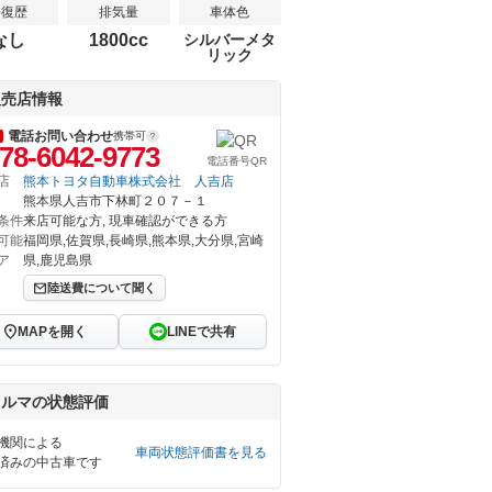
修復歴
排気量
車体色
なし
1800cc
シルバーメタ
リック
販売店情報
電話お問い合わせ
携帯可
78-6042-9773
電話番号QR
店
熊本トヨタ自動車株式会社 人吉店
熊本県人吉市下林町２０７－１
条件
来店可能な方, 現車確認ができる方
可能
福岡県,佐賀県,長崎県,熊本県,大分県,宮崎
ア
県,鹿児島県
陸送費について聞く
MAPを開く
LINEで共有
クルマの状態評価
機関による
車両状態評価書を見る
済みの中古車です