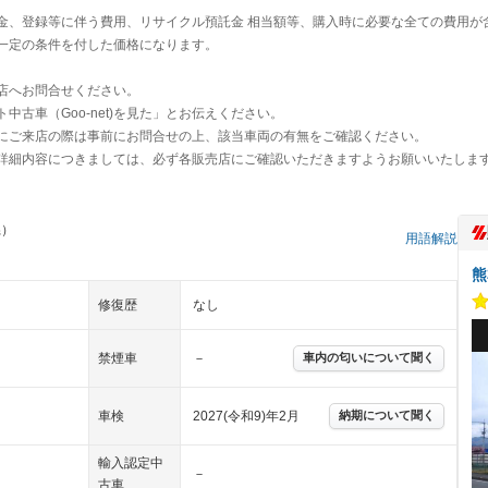
金、登録等に伴う費用、リサイクル預託金 相当額等、購入時に必要な全ての費用が
一定の条件を付した価格になります。
店へお問合せください。
古車（Goo-net)を見た」とお伝えください。
にご来店の際は事前にお問合せの上、該当車両の有無をご確認ください。
詳細内容につきましては、必ず各販売店にご確認いただきますようお願いいたしま
県）
用語解説
熊
修復歴
なし
禁煙車
－
車内の匂いについて聞く
車検
2027(令和9)年2月
納期について聞く
輸入認定中
－
古車