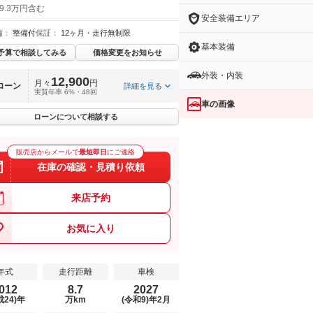
9.3万円含む
安全装備エリア
備：
整備付
保証：
12ヶ月・走行無制限
基本装備
予算で相談してみる
価格変更をお知らせ
外装・内装
12,900
月々
円
ローン
詳細を見る
実質年率 6%・48回
車の画像
ローンについて相談する
販売店からメールで
最短即日
にご連絡
在庫の確認・見積り依頼
来店予約
お気に入り
年式
走行距離
車検
012
8.7
2027
成24)年
万km
(令和9)年2月