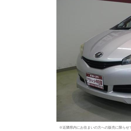
マガジン
車カタログ
自動車ローン
保険
レビュー
価格相場
教習所
用語集
※近隣県内にお住まいの方への販売に限らせ