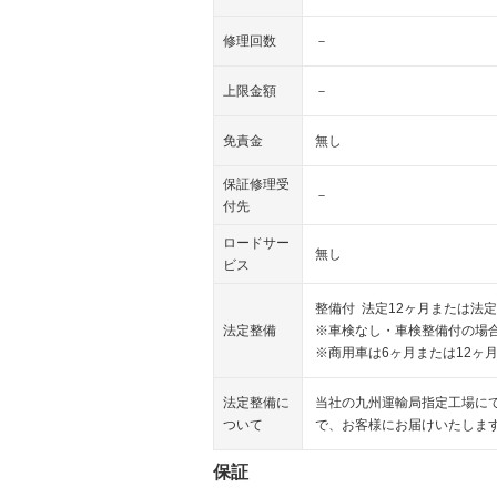
修理回数
－
上限金額
－
免責金
無し
保証修理受
－
付先
ロードサー
無し
ビス
整備付 法定12ヶ月または法定
法定整備
※車検なし・車検整備付の場合
※商用車は6ヶ月または12ヶ
法定整備に
当社の九州運輸局指定工場に
ついて
で、お客様にお届けいたしま
保証