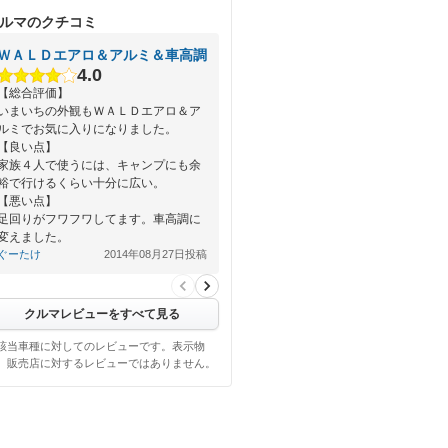
ルマのクチコミ
ＷＡＬＤエアロ＆アルミ＆車高調
4.0
【総合評価】
いまいちの外観もＷＡＬＤエアロ＆ア
ルミでお気に入りになりました。
【良い点】
家族４人で使うには、キャンプにも余
裕で行けるくらい十分に広い。
【悪い点】
足回りがフワフワしてます。車高調に
変えました。
ぐーたけ
2014年08月27日投稿
クルマレビューをすべて見る
該当車種に対してのレビューです。表示物
、販売店に対するレビューではありません。