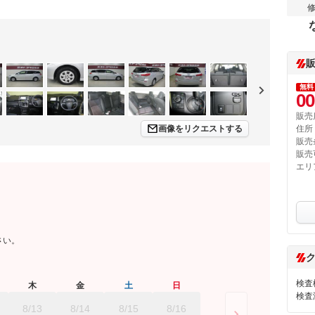
無料
00
販売
画像をリクエストする
住所
販売
販売
エリ
さい。
検査
木
金
土
日
検査
8/13
8/14
8/15
8/16