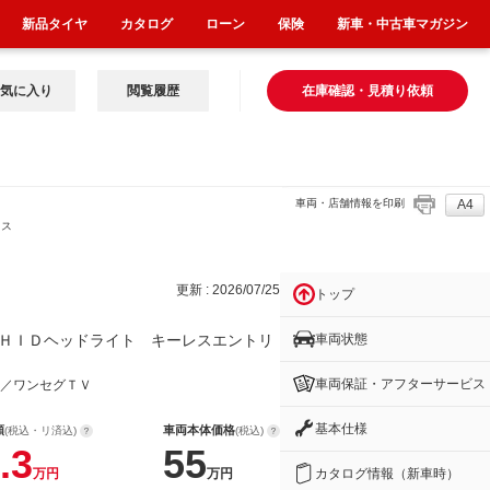
新品タイヤ
カタログ
ローン
保険
新車・中古車マガジン
気に入り
閲覧履歴
在庫確認・見積り依頼
車両・店舗情報を印刷
A4
レス
更新 : 2026/07/25
トップ
車両状態
ＨＩＤヘッドライト キーレスエントリ
車両保証・アフターサービス
／ワンセグＴＶ
基本仕様
額
車両本体価格
(税込・リ済込)
(税込)
.3
55
カタログ情報（新車時）
万円
万円