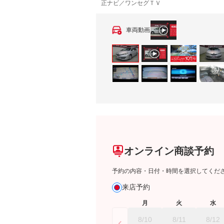
正ナビ／ワンセグＴＶ
車両動画
オンライン商談予約
予約の内容・日付・時間を選択してくだ
来店予約
月
火
水
8/10
8/11
8/12