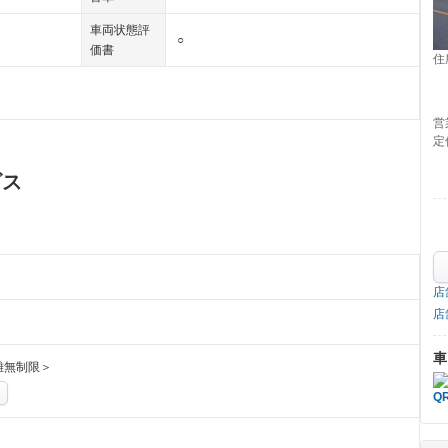
車両状態評
○
価書
住
営
定
ビス
店
店
車
離無制限＞