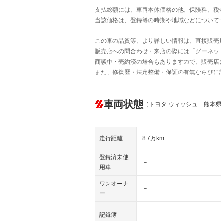
支払総額には、車両本体価格の他、保険料、税
当該価格は、登録等の時期や地域などについて
この車の品質等、より詳しい情報は、直接販売
販売店への問合わせ・来店の際には「グーネット中
商談中・売約済の場合もありますので、販売店
また、修復歴・法定整備・保証の有無ならびに
車両状態
（トヨタ ウィッシュ 熊本
走行距離
8.7万km
登録済未使
－
用車
ワンオーナ
－
ー
記録簿
－