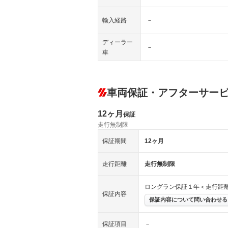
輸入経路
－
ディーラー
－
車
車両保証・アフターサー
12ヶ月
保証
走行無制限
保証期間
12ヶ月
走行距離
走行無制限
ロングラン保証１年＜走行距
保証内容
保証内容について問い合わせる
保証項目
－