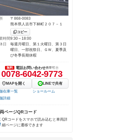
所
〒868-0083
熊本県人吉市下林町２０７－１
コピー
業時間
9:30～18:00
休日
毎週月曜日、第１火曜日、第３日
曜日、一部祝祭日、ＧＷ、夏季及
び冬季長期休暇
電話お問い合わせ
無料
携帯可
0078-6042-9773
MAPを開く
LINEで共有
舗在庫一覧
ショールーム
舗詳細
両ページQRコード
QRコードをスマホで読み込むと車両詳
細ページに遷移できます