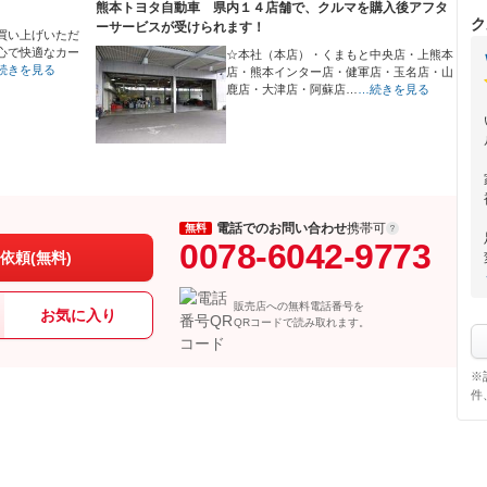
熊本トヨタ自動車 県内１４店舗で、クルマを購入後アフタ
ク
ーサービスが受けられます！
買い上げいただ
心で快適なカー
☆本社（本店）・くまもと中央店・上熊本
続きを見る
店・熊本インター店・健軍店・玉名店・山
鹿店・大津店・阿蘇店…
…続きを見る
電話でのお問い合わせ
携帯可
無料
0078-6042-9773
依頼(無料)
販売店への無料電話番号を
お気に入り
QRコードで読み取れます。
※
件