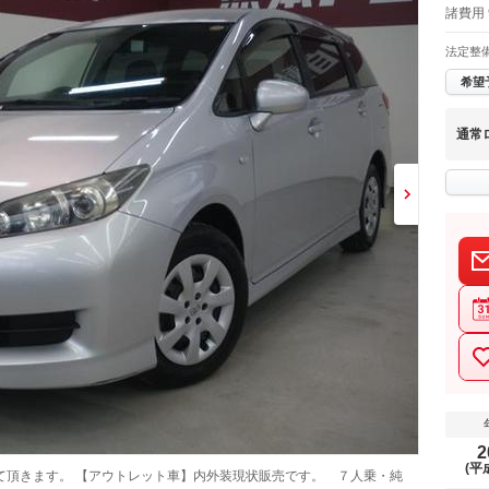
諸費用 
法定整
希望
通常
2
(平
て頂きます。 【アウトレット車】内外装現状販売です。 ７人乗・純