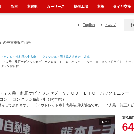
店
新車
車買取
カーリース
整備工場
車検
タイヤ交換
English
ヘルプ
お
県）の中古車販売情報
ウィッシュ・熊本県の中古車
ウィッシュ・熊本県人吉市の中古車
 ・７人乗 純正ナビ／ワンセグＴＶ／ＣＤ ＥＴＣ バックモニター ＨＩＤヘッドライト キー
ングラン保証付
・７人乗 純正ナビ／ワンセグＴＶ／ＣＤ ＥＴＣ バックモニター 
コン ロングラン保証付（熊本県）
限らせて頂きます。 【アウトレット車】内外装現状販売です。 ７人乗・純正ナビ
支払総
1
/39
64