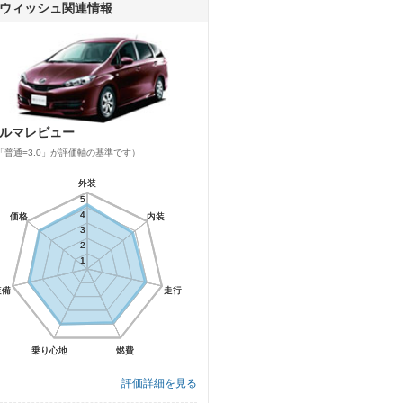
ウィッシュ関連情報
ルマレビュー
「普通=3.0」が評価軸の基準です）
外装
外装
5
5
4
4
価格
価格
内装
内装
3
3
2
2
1
1
装備
装備
走行
走行
乗り心地
乗り心地
燃費
燃費
評価詳細を見る