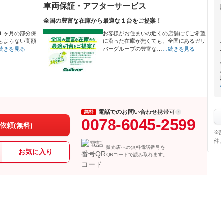
車両保証・アフターサービス
全国の豊富な在庫から最適な１台をご提案！
１ヶ月の部分保
お客様がお住まいの近くの店舗にてご希望
もよらない高額
に沿った在庫が無くても、全国にあるガリ
続きを見る
バーグループの豊富な…
…続きを見る
電話でのお問い合わせ
携帯可
無料
0078-6045-2599
依頼(無料)
※
件
販売店への無料電話番号を
お気に入り
QRコードで読み取れます。