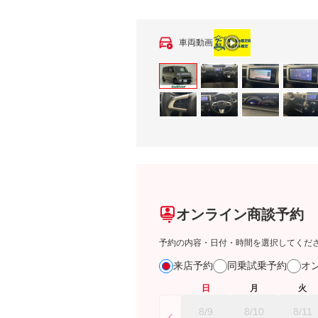
車両動画
オンライン商談予約
予約の内容・日付・時間を選択してくだ
来店予約
同乗試乗予約
オ
日
月
火
8/9
8/10
8/11