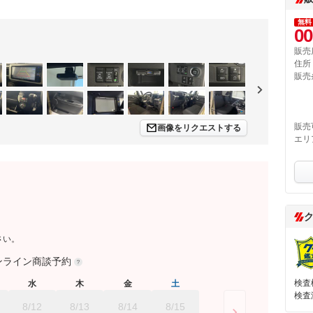
無料
00
販売
住所
販売
販売
画像をリクエストする
エリ
さい。
ンライン商談予約
検査
水
木
金
土
検査
8/12
8/13
8/14
8/15