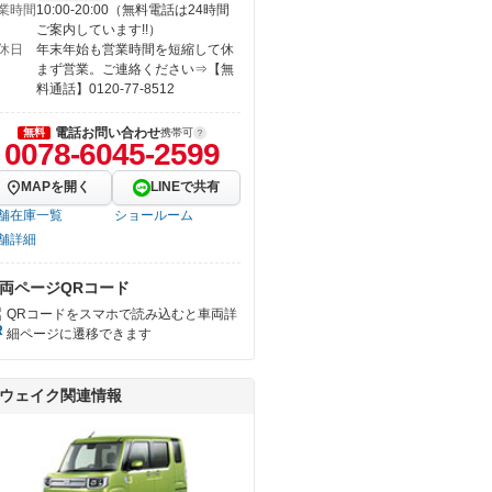
業時間
10:00-20:00（無料電話は24時間
ご案内しています!!）
休日
年末年始も営業時間を短縮して休
まず営業。ご連絡ください⇒【無
料通話】0120-77-8512
電話お問い合わせ
無料
携帯可
0078-6045-2599
MAPを開く
LINEで共有
舗在庫一覧
ショールーム
舗詳細
両ページQRコード
QRコードをスマホで読み込むと車両詳
細ページに遷移できます
ウェイク関連情報