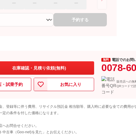
予約する
電話でのお問
無料
0078-6
在庫確認・見積り依頼(無料)
販売店への無
店・試乗予約
お気に入り
QRコードで
金、登録等に伴う費用、リサイクル預託金 相当額等、購入時に必要な全ての費用が
一定の条件を付した価格になります。
店へお問合せください。
古車（Goo-net)を見た」とお伝えください。