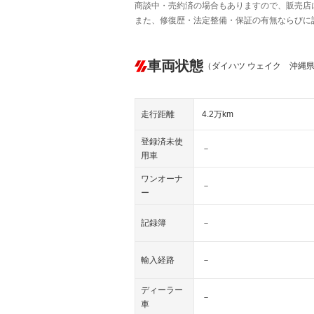
商談中・売約済の場合もありますので、販売店
また、修復歴・法定整備・保証の有無ならびに
車両状態
（ダイハツ ウェイク 沖縄
走行距離
4.2万km
登録済未使
－
用車
ワンオーナ
－
ー
記録簿
－
輸入経路
－
ディーラー
－
車