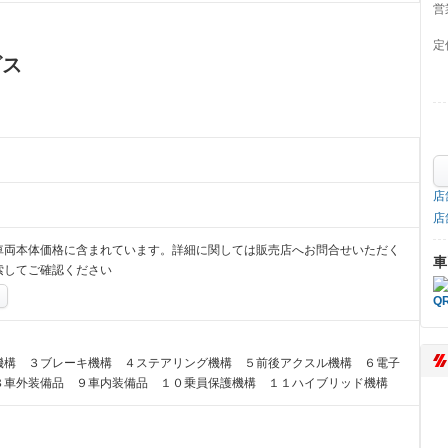
営
定
ビス
店
店
車両本体価格に含まれています。詳細に関しては販売店へお問合せいただく
車
索してご確認ください
機構 ３ブレーキ機構 ４ステアリング機構 ５前後アクスル機構 ６電子
８車外装備品 ９車内装備品 １０乗員保護機構 １１ハイブリッド機構