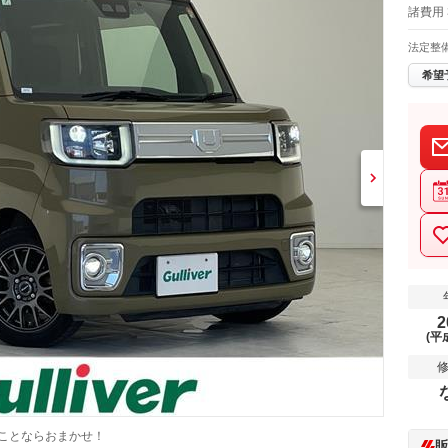
諸費用 
法定整
希望
2
(平
ことならおまかせ！