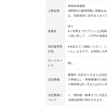
車両本体価格
上限金額
●期間内の修理回数に制限は
は、別途規約に定めるとおり
有り
免責金
●１年間までのプランには免
１回に対して、１万円の免責
保証修理受
●当店までご連絡ください。
付先
いたしますので、お気軽にお
ロードサー
無し
ビス
整備付 法定12ヶ月または法定
法定整備
※車検なし・車検整備付の場合
※商用車は6ヶ月または12ヶ
法定整備に
１．契約後～納車までに法定
ついて
点検記録簿が発行されます。