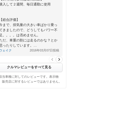
購入して２週間、毎日通勤に使用
【総合評価】
今まで、排気量の大きい車ばかり乗っ
てきましたので、どうしてもパワー不
足。。。。は否めません。
ただ、車重の割には走るのかな？とか
思ったりしています。…
ウェイク
2016年03月07日投稿
クルマレビューをすべて見る
該当車種に対してのレビューです。表示物
、販売店に対するレビューではありません。