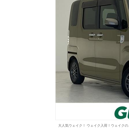
マガジン
車カタログ
自動車ローン
保険
レビュー
価格相場
教習所
用語集
大人気ウェイク！ ウェイク入荷！ウェイクの