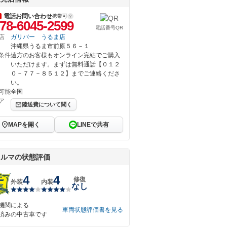
電話お問い合わせ
携帯可
78-6045-2599
電話番号QR
店
ガリバー うるま店
沖縄県うるま市前原５６－１
条件
遠方のお客様もオンライン完結でご購入
いただけます。まずは無料通話【０１２
０－７７－８５１２】までご連絡くださ
い。
可能
全国
ア
陸送費について聞く
MAPを開く
LINEで共有
クルマの状態評価
4
4
修復
外装
内装
なし
機関による
車両状態評価書を見る
済みの中古車です