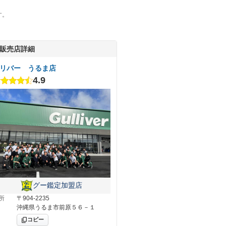
す。
販売店詳細
リバー うるま店
4.9
グー鑑定加盟店
所
〒904-2235
沖縄県うるま市前原５６－１
コピー