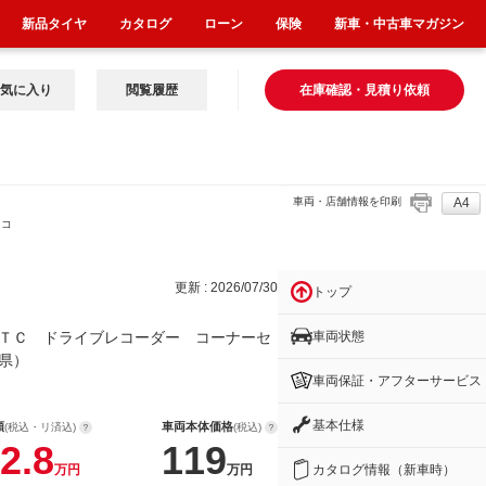
新品タイヤ
カタログ
ローン
保険
新車・中古車マガジン
気に入り
閲覧履歴
在庫確認・見積り依頼
車両・店舗情報を印刷
A4
 コ
更新 : 2026/07/30
トップ
車両状態
ＴＣ ドライブレコーダー コーナーセ
県）
車両保証・アフターサービス
基本仕様
額
車両本体価格
(税込・リ済込)
(税込)
2.8
119
カタログ情報（新車時）
万円
万円