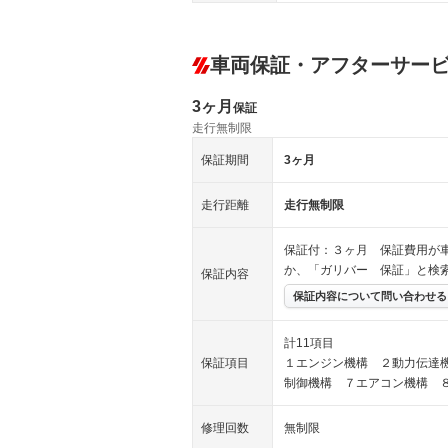
車両保証・アフターサー
3ヶ月
保証
走行無制限
保証期間
3ヶ月
走行距離
走行無制限
保証付：３ヶ月 保証費用が
か、「ガリバー 保証」と検
保証内容
保証内容について問い合わせる
計11項目
保証項目
１エンジン機構 ２動力伝達
制御機構 ７エアコン機構 
修理回数
無制限