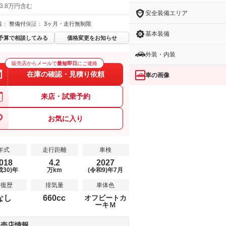
3.8万円含む
安全装備エリア
備：
整備付
保証：
3ヶ月・走行無制限
基本装備
予算で相談してみる
価格変更をお知らせ
外装・内装
販売店からメールで
最短即日
にご連絡
在庫の確認・見積り依頼
車の画像
来店・試乗予約
お気に入り
年式
走行距離
車検
018
4.2
2027
成30)年
万km
(令和9)年7月
修復歴
排気量
車体色
なし
660cc
オフビートカ
ーキＭ
販売店情報