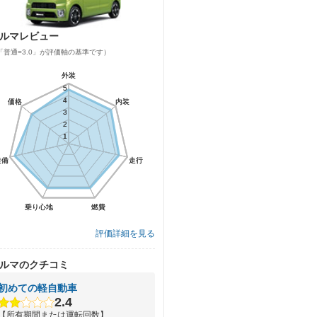
ルマレビュー
「普通=3.0」が評価軸の基準です）
外装
外装
5
5
4
4
価格
価格
内装
内装
3
3
2
2
1
1
装備
装備
走行
走行
乗り心地
乗り心地
燃費
燃費
評価詳細を見る
ルマのクチコミ
初めての軽自動車
2.4
【所有期間または運転回数】