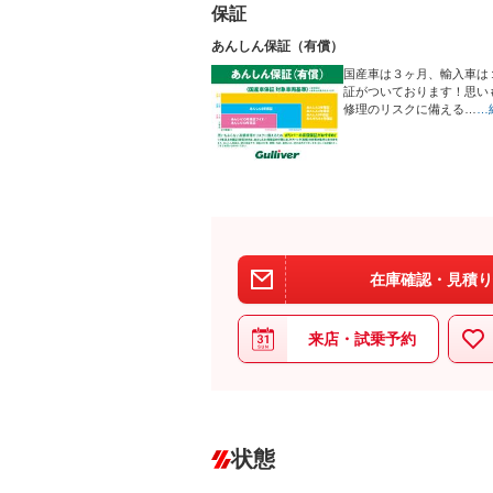
保証
あんしん保証（有償）
国産車は３ヶ月、輸入車は
証がついております！思い
修理のリスクに備える…
…
在庫確認・見積り
来店・試乗予約
状態