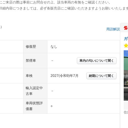
にご来店の際は事前にお問合せの上、該当車両の有無をご確認ください。
詳細内容につきましては、必ず各販売店にご確認いただきますようお願いいたしま
県）
用語解説
ガ
修復歴
なし
禁煙車
－
車内の匂いについて聞く
車検
2027(令和9)年7月
納期について聞く
輸入認定中
－
古車
車両状態評
○
価書
住