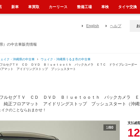
店
新車
車買取
カーリース
整備工場
車検
タイヤ交換
English
ヘルプ
お
縄県）の中古車販売情報
ウェイク・沖縄県の中古車
ウェイク・沖縄県うるま市の中古車
 フルセグＴＶ ＣＤ ＤＶＤ Ｂｌｕｅｔｏｏｔｈ バックカメラ ＥＴＣ ドライブレコーダー
ロアマット アイドリングストップ プッシュスタート
フルセグＴＶ ＣＤ ＤＶＤ Ｂｌｕｅｔｏｏｔｈ バックカメラ Ｅ
 純正フロアマット アイドリングストップ プッシュスタート（沖縄
ェイクのことならおまかせ！
支払総
1
/80
12