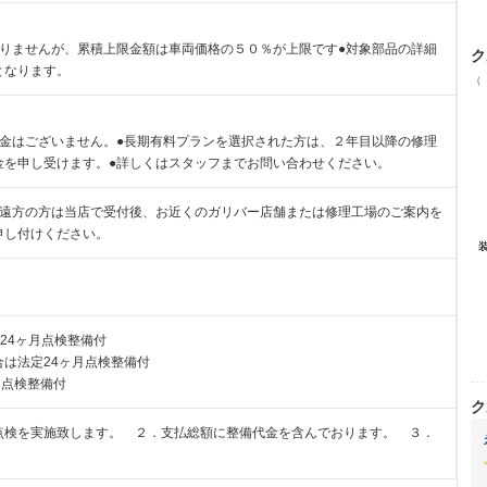
ありませんが、累積上限金額は車両価格の５０％が上限です●対象部品の詳細
ク
となります。
（
責金はございません。●長期有料プランを選択された方は、２年目以降の修理
金を申し受けます。●詳しくはスタッフまでお問い合わせください。
ご遠方の方は当店で受付後、お近くのガリバー店舗または修理工場のご案内を
申し付けください。
24ヶ月点検整備付
は法定24ヶ月点検整備付
月点検整備付
ク
点検を実施致します。 ２．支払総額に整備代金を含んでおります。 ３．