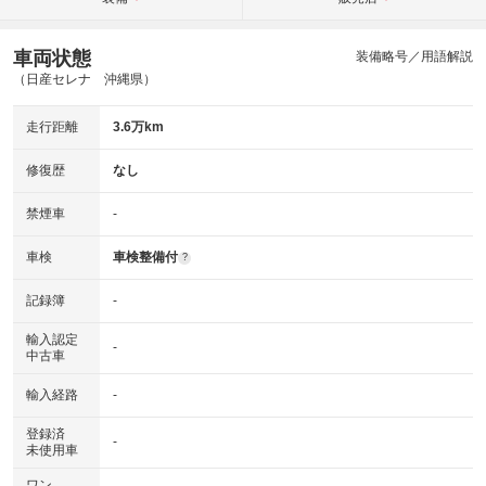
車両状態
装備略号／用語解説
（日産セレナ 沖縄県）
走行距離
3.6万km
修復歴
なし
禁煙車
-
車検
車検整備付
?
記録簿
-
輸入認定
-
中古車
輸入経路
-
登録済
-
未使用車
ワン