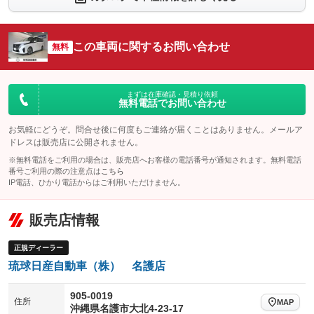
シートエアコン
全周囲カメラ
：装備なし
：装備あり
サイドカメラ
ルーフレール
この車両に関するお問い合わせ
：装備あり
無料
：装備なし
エアサスペンション
ヘッドライトウォッシャー
：装備なし
：装備なし
装備略号／用語解説
まずは在庫確認・見積り依頼
無料電話でお問い合わせ
お気軽にどうぞ。問合せ後に何度もご連絡が届くことはありません。メールア
ドレスは販売店に公開されません。
※無料電話をご利用の場合は、販売店へお客様の電話番号が通知されます。無料電話
番号ご利用の際の注意点は
こちら
IP電話、ひかり電話からはご利用いただけません。
販売店情報
正規ディーラー
琉球日産自動車（株） 名護店
905-0019
住所
MAP
沖縄県名護市大北4-23-17