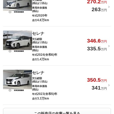
270.2
万円
(税込)(リ済込)
車両本体価格
263
万円
(税込)
2020年
年式
4.8万km
走行
セレナ
支払総額
346.6
万円
(税込)(リ済込)
車両本体価格
335.5
万円
(税込)
2024(令和6)年
年式
1.4万km
走行
セレナ
支払総額
350.5
万円
(税込)(リ済込)
車両本体価格
341
万円
(税込)
2023(令和5)年
年式
3.3万km
走行
この販売店の在庫一覧を見る