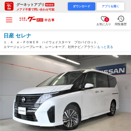
グーネットアプリ
RENEW
ダウンロード
アプリを開く
メアド不要で問い合わせ可能
0
お気に入り
閲覧履歴
日産 セレナ
１．４ ｅ－ＰＯＷＥＲ ハイウェイスターＶ プロパイロット、
エマージェンシーブレーキ、レーンキープ、社外ナビ／アラウンド
もっと見る
ビューモニター、ＥＴＣ、ドライブレコーダー前後カメラ、ＵＳＢ
充電端子【防錆未施工】（沖縄県）