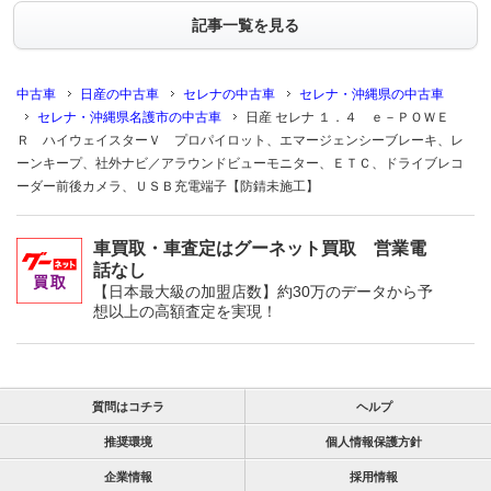
記事一覧を見る
中古車
日産の中古車
セレナの中古車
セレナ・沖縄県の中古車
セレナ・沖縄県名護市の中古車
日産 セレナ １．４ ｅ－ＰＯＷＥ
Ｒ ハイウェイスターＶ プロパイロット、エマージェンシーブレーキ、レ
ーンキープ、社外ナビ／アラウンドビューモニター、ＥＴＣ、ドライブレコ
ーダー前後カメラ、ＵＳＢ充電端子【防錆未施工】
車買取・車査定はグーネット買取 営業電
話なし
【日本最大級の加盟店数】約30万のデータから予
想以上の高額査定を実現！
質問はコチラ
ヘルプ
推奨環境
個人情報保護方針
企業情報
採用情報