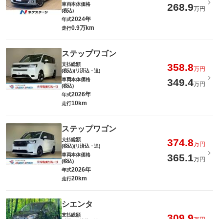
車両本体価格
268.9
万円
(税込)
2024年
年式
0.9万km
走行
ステップワゴン
支払総額
358.8
万円
(税込)(リ済込・追)
車両本体価格
349.4
万円
(税込)
2026年
年式
10km
走行
ステップワゴン
支払総額
374.8
万円
(税込)(リ済込・追)
車両本体価格
365.1
万円
(税込)
2026年
年式
20km
走行
シエンタ
支払総額
309.9