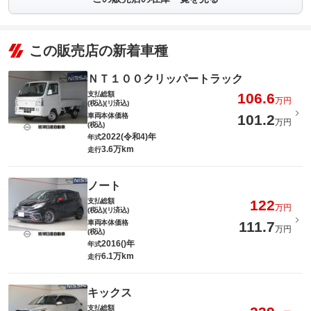
この販売店の新着車種
ＮＴ１００クリッパートラック
支払総額
106.6
万円
(税込)(リ済込)
車両本体価格
101.2
万円
(税込)
2022(令和4)年
年式
3.6万km
走行
ノート
支払総額
122
万円
(税込)(リ済込)
車両本体価格
111.7
万円
(税込)
2016()年
年式
6.1万km
走行
キックス
支払総額