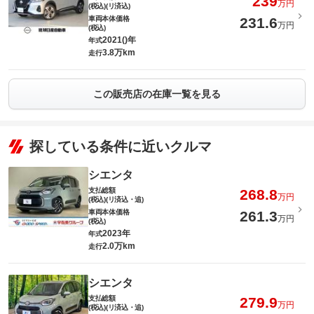
239
万円
(税込)(リ済込)
車両本体価格
231.6
万円
(税込)
2021()年
年式
3.8万km
走行
この販売店の在庫一覧を見る
探している条件に近いクルマ
シエンタ
支払総額
268.8
万円
(税込)(リ済込・追)
車両本体価格
261.3
万円
(税込)
2023年
年式
2.0万km
走行
シエンタ
支払総額
279.9
万円
(税込)(リ済込・追)