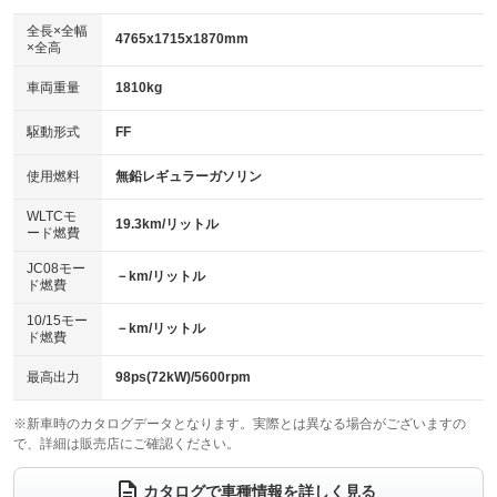
ダウンヒルアシストコントロール
アルミホイール：16インチ
：装備なし
：装備あり
全長×全幅
4765x1715x1870mm
×全高
パワーウィンドウ
盗難防止システム
革シート
ハーフレザーシート
：装備あり
：装備あり
：装備なし
：装備なし
車両重量
1810kg
アイドリングストップ
ドライブレコーダー
キーレス
LEDヘッドランプ
：装備あり
：装備あり
：装備あり
：装備あり
USB入力端子
Bluetooth接続
駆動形式
FF
HID(キセノンライト)
ポータブルナビ
：装備あり
：装備あり
：装備なし
：装備なし
100V電源
クリーンディーゼル
バックカメラ
ETC
使用燃料
無鉛レギュラーガソリン
：装備なし
：装備なし
：装備あり
：装備あり
センターデフロック
エアロ
スマートキー
：装備なし
WLTCモ
：装備あり
：装備あり
19.3km/リットル
ード燃費
レンタカーアップ
展示・試乗車
ローダウン
ランフラットタイヤ
：装備あり
：装備なし
：装備なし
：装備なし
JC08モー
－km/リットル
ド燃費
電動格納ミラー
パワーシート
3列シート
：装備あり
：装備なし
：装備あり
10/15モー
装備略号／用語解説
－km/リットル
ベンチシート
フルフラットシート
ド燃費
：装備なし
：装備なし
チップアップシート
オットマン
：装備あり
：装備なし
最高出力
98ps(72kW)/5600rpm
電動格納サードシート
シートヒーター
：装備なし
：装備なし
※新車時のカタログデータとなります。実際とは異なる場合がございますの
で、詳細は販売店にご確認ください。
ウォークスルー
後席モニター
：装備あり
：装備なし
電動リアゲート
フロントカメラ
カタログで車種情報を詳しく見る
：装備なし
：装備あり