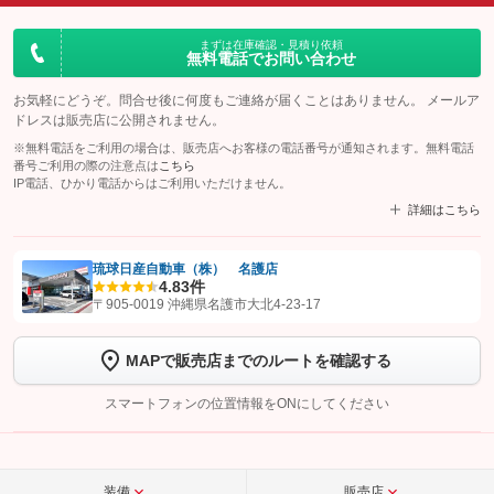
まずは在庫確認・見積り依頼
無料電話でお問い合わせ
お気軽にどうぞ。問合せ後に何度もご連絡が届くことはありません。 メールア
ドレスは販売店に公開されません。
※無料電話をご利用の場合は、販売店へお客様の電話番号が通知されます。無料電話
番号ご利用の際の注意点は
こちら
IP電話、ひかり電話からはご利用いただけません。
詳細はこちら
琉球日産自動車（株） 名護店
4.8
3件
【STEP1】
認証画面でグーネットを友だち追加してから「許可する」ボタンを押
〒905-0019 沖縄県名護市大北4-23-17
します
MAPで販売店までのルートを確認する
【STEP2】
トーク画面で
ボタンをタップして問い合わせを
完了してください。
スマートフォンの位置情報をONにしてください
こちら
装備
販売店