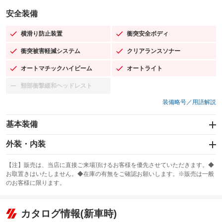
安全装備
横滑り防止装置
衝突安全ボディ
：装備あり
：装備あり
衝突被害軽減システム
クリアランスソナー
：装備あり
：装備あり
オートマチックハイビーム
オートライト
：装備あり
：装備あり
頸部衝撃緩和ヘッドレスト
：装備なし
装備略号／用語解説
基本装備
エアバッグ：運転席/助手席/サイド
外装・内装
：装備あり
スライドドア：両面電動
カーナビ：メモリーナビ他
：装備あり
：装備あり
【注】販売は、当店に直接ご来場頂けるお客様を優先させていただきます。◆
お取置きはいたしません。◆在庫の有無をご確認お願いします。※販売は一般
サンルーフ
ABS
TV
：装備なし
：装備あり
：装備なし
のお客様に限ります。
エアコン
Wエアコン
オーディオ：ミュージックプレイヤー接続可
：装備あり
：装備あり
：装備あり
リフトアップ
パワーステアリング
カタログ情報(新車時)
ビジュアル
：装備なし
：装備あり
：装備なし