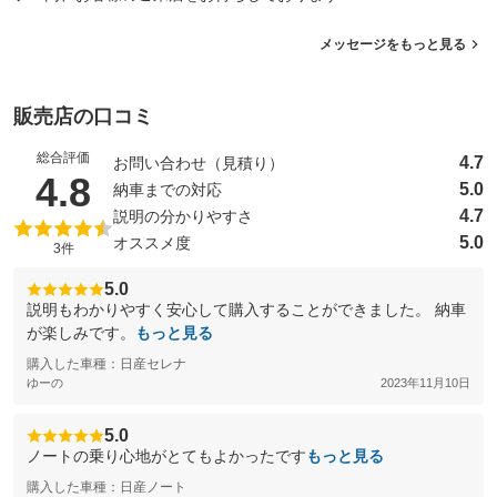
メッセージをもっと見る
販売店の口コミ
総合評価
4.7
お問い合わせ（見積り）
（5点満点中）
4.8
5.0
納車までの対応
4.7
説明の分かりやすさ
5.0
オススメ度
3件
5.0
説明もわかりやすく安心して購入することができました。 納車
が楽しみです。
もっと見る
購入した車種：日産セレナ
ゆーの
2023年11月10日
5.0
ノートの乗り心地がとてもよかったです
もっと見る
購入した車種：日産ノート