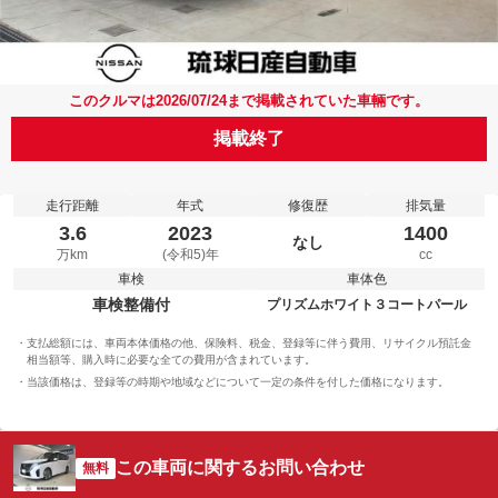
このクルマは2026/07/24まで掲載されていた車輛です。
掲載終了
走行距離
年式
修復歴
排気量
3.6
2023
1400
なし
万km
(令和5)年
cc
車検
車体色
車検整備付
プリズムホワイト３コートパール
支払総額には、車両本体価格の他、保険料、税金、登録等に伴う費用、リサイクル預託金
相当額等、購入時に必要な全ての費用が含まれています。
当該価格は、登録等の時期や地域などについて一定の条件を付した価格になります。
この車両に関するお問い合わせ
無料