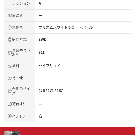
ミッション
AT
過給器
―
車体色
プリズムホワイト３コートパール
駆動方式
2WD
車台番号下
911
3桁
燃料
ハイブリッド
その他
―
全体のサイ
476 / 171 / 187
ズ
荷台寸法
―
ハンドル
右