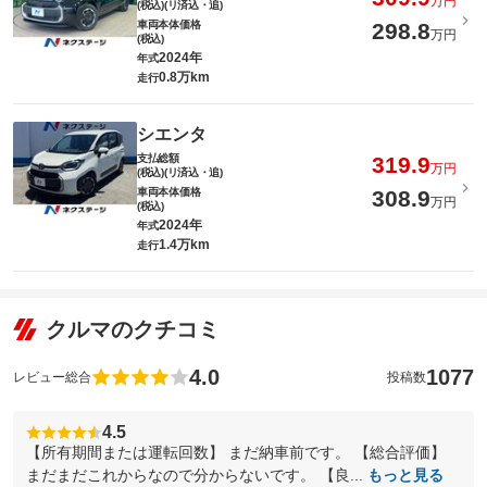
万円
(税込)(リ済込・追)
車両本体価格
298.8
万円
(税込)
2024年
年式
0.8万km
走行
シエンタ
支払総額
319.9
万円
(税込)(リ済込・追)
車両本体価格
308.9
万円
(税込)
2024年
年式
1.4万km
走行
クルマのクチコミ
4.0
1077
レビュー総合
投稿数
4.5
【所有期間または運転回数】 まだ納車前です。 【総合評価】
まだまだこれからなので分からないです。 【良...
もっと見る