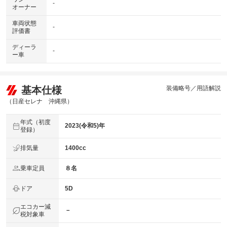
-
オーナー
車両状態
-
評価書
ディーラ
-
ー車
基本仕様
装備略号／用語解説
（日産セレナ 沖縄県）
年式（初度
2023(令和5)年
登録）
排気量
1400cc
乗車定員
８名
ドア
5D
エコカー減
－
税対象車