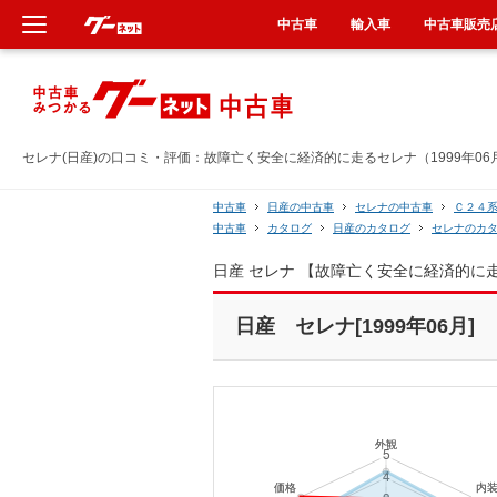
中古車
輸入車
中古車販売
新車
中古車
セレナ(日産)の口コミ・評価：故障亡く安全に経済的に走るセレナ（1999年06
輸入車
中古車
日産の中古車
セレナの中古車
Ｃ２４
中古車
カタログ
日産のカタログ
セレナのカ
クルマ買取
日産 セレナ 【故障亡く安全に経済的に
カーリース
日産 セレナ[1999年06月]
タイヤ交換
整備工場
車検