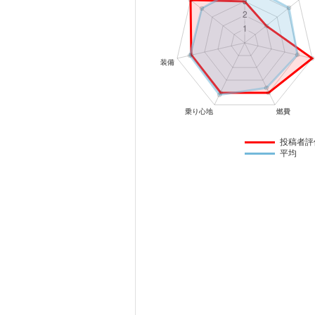
マガジン
車カタログ
自動車ローン
保険
投稿者評
平均
レビュー
価格相場
教習所
用語集