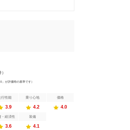
件）
.0」が評価時の基準です）
走行性能
乗り心地
価格
3.9
4.2
4.0
費・経済性
装備
3.6
4.1