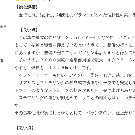
【総合評価】
走行性能、経済性、利便性のバランスがとれた信頼性の高い
【良い点】
この車の最大の売りは、２．５Lディーゼルなのに、アクティ
よって、振動と騒音を抑えているという点です。整備の行き届
にありますが、整備の完全でないガソリン車よりずっと静かで
そのうえ、２０００回転の通常使用域で最大トルク２８．８k
価
やすく、燃費も １３．５km／L です。
インタークーラーも付いているので、高速でも追い越し加速
リアサスもマルチリンクの独立式で横風やカーブでも安定し
トラットのようなストロークの短さがもたらす突き上げもあり
ステアリングの遊びが抑えめで、サスとの相性も良く、カチ
す。
車の基本性能が実にしっかりとして、バランスのいい仕上がり
【悪い点】