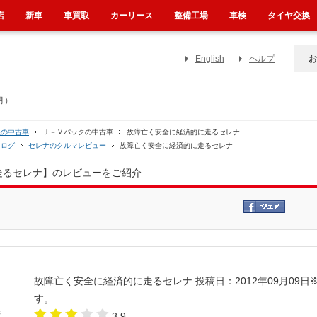
店
新車
車買取
カーリース
整備工場
車検
タイヤ交換
English
ヘルプ
お
月）
系の中古車
Ｊ－Ｖパックの中古車
故障亡く安全に経済的に走るセレナ
タログ
セレナのクルマレビュー
故障亡く安全に経済的に走るセレナ
走るセレナ】のレビューをご紹介
故障亡く安全に経済的に走るセレナ
投稿日：2012年09月09日
す。
3.9