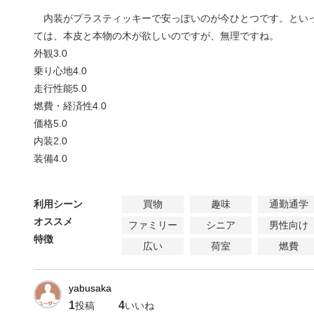
内装がプラスティッキーで安っぽいのが今ひとつです。とい
ては、本皮と本物の木が欲しいのですが、無理ですね。
外観
3.0
乗り心地
4.0
走行性能
5.0
燃費・経済性
4.0
価格
5.0
内装
2.0
装備
4.0
利用シーン
買物
趣味
通勤通学
オススメ
ファミリー
シニア
男性向け
特徴
広い
荷室
燃費
yabusaka
1
4
投稿
いいね