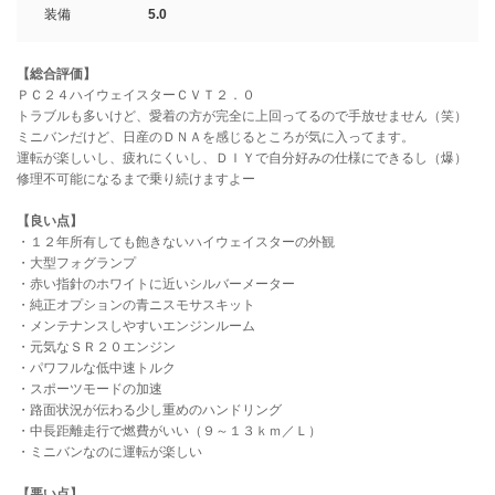
装備
5.0
【総合評価】
ＰＣ２４ハイウェイスターＣＶＴ２．０
トラブルも多いけど、愛着の方が完全に上回ってるので手放せません（笑）
ミニバンだけど、日産のＤＮＡを感じるところが気に入ってます。
運転が楽しいし、疲れにくいし、ＤＩＹで自分好みの仕様にできるし（爆）
修理不可能になるまで乗り続けますよー
【良い点】
・１２年所有しても飽きないハイウェイスターの外観
・大型フォグランプ
・赤い指針のホワイトに近いシルバーメーター
・純正オプションの青ニスモサスキット
・メンテナンスしやすいエンジンルーム
・元気なＳＲ２０エンジン
・パワフルな低中速トルク
・スポーツモードの加速
・路面状況が伝わる少し重めのハンドリング
・中長距離走行で燃費がいい（９～１３ｋｍ／Ｌ）
・ミニバンなのに運転が楽しい
【悪い点】