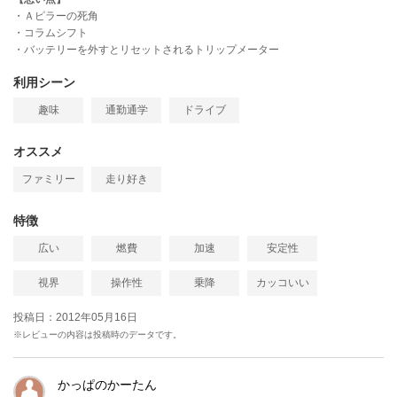
・Ａピラーの死角
・コラムシフト
・バッテリーを外すとリセットされるトリップメーター
利用シーン
趣味
通勤通学
ドライブ
オススメ
ファミリー
走り好き
特徴
広い
燃費
加速
安定性
視界
操作性
乗降
カッコいい
投稿日：2012年05月16日
※レビューの内容は投稿時のデータです。
かっぱのかーたん