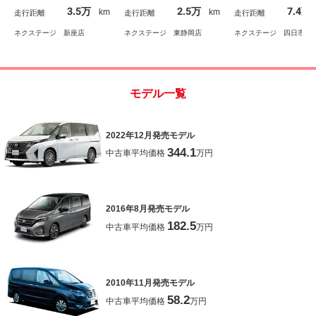
ンズフリー両側電動スラ
電動パーキングブレー
サー スマートキー
3.5万
2.5万
7.4万
km
km
走行距離
走行距離
走行距離
イドドア ＬＥＤヘッド
キ ＥＴＣ リアオート
ＥＤヘッド ビルト
ランプ 純正１６インチ
エアコン
ＥＴＣ 純正１５イ
ネクステージ 新座店
ネクステージ 東静岡店
ネクステージ 四日市店
アルミ スマートキー
アルミ
モデル一覧
2022年12月発売モデル
344.1
中古車平均価格
万円
2016年8月発売モデル
182.5
中古車平均価格
万円
2010年11月発売モデル
58.2
中古車平均価格
万円