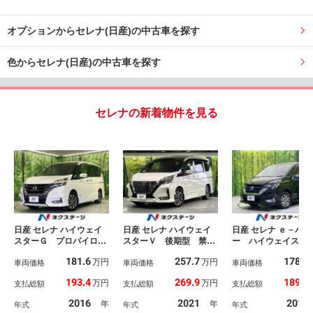
オプションからセレナ(日産)の中古車を探す
色からセレナ(日産)の中古車を探す
セレナの新着物件を見る
日産 セレナ ハイウェイ
日産 セレナ ハイウェイ
日産 セレナ ｅ－パワ
スターＧ プロパイロッ
スターＶ 後期型 禁煙
ー ハイウェイスタ
トエディション 禁煙
車 プロパイロット 衝
Ｖ 両側電動ドア 
181.6
257.7
178.4
万円
万円
車 純正９型ナビ 後席
車両価格
突軽減 純正１０型ナ
車両価格
８型ナビ 後席モニ
車両価格
モニター 全周囲カメ
ビ 全周囲カメラ 両側
ー 全周囲カメラ 
193.4
269.9
189.9
万円
万円
支払総額
支払総額
支払総額
ラ プロパイロット リ
電動スライド ブライン
被害軽減システム 
アオートエアコン フロ
ドスポットモニター デ
ダークルーズ 禁
2016
2021
2018
年
年
年式
年式
年式
ント＆バックソナー ハ
ジタルインナーミラー
ドラレコ コーナー