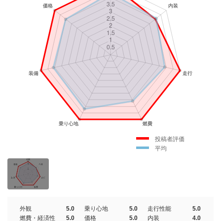
投稿者評価
平均
外観
5.0
乗り心地
5.0
走行性能
5.0
燃費・経済性
5.0
価格
5.0
内装
4.0