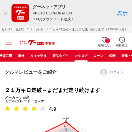
グーネットアプリ
表示
PROTO CORPORATION
800万ダウンロード達成！
セレナ(日産)の口コミ・評価：２１万キロ走破～まだまだ走り続けます（1999年12月）
0
お気に入り
閲覧履歴
整備工場
車検
タイヤ交換
新品タイヤ
カタログ
ローン
保険
新車・
クルマレビューをご紹介
ログイン
２１万キロ走破～まだまだ走り続けます
メーカー：日産
モデル/グレード：セレナ
4.9