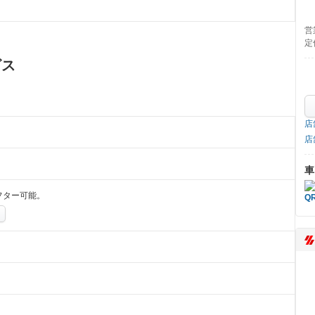
営
定
ビス
店
店
車
フター可能。