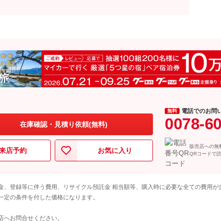
電話でのお問
無料
0078-6
在庫確認・見積り依頼(無料)
販売店への無
来店予約
お気に入り
QRコードで
金、登録等に伴う費用、リサイクル預託金 相当額等、購入時に必要な全ての費用が
一定の条件を付した価格になります。
店へお問合せください。