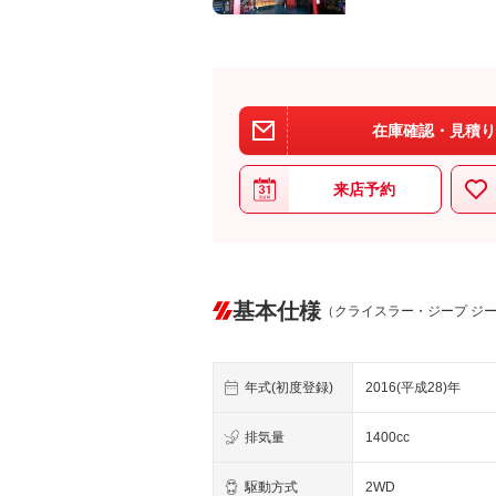
在庫確認・見積り
来店予約
基本仕様
（クライスラー・ジープ ジ
年式(初度登録)
2016(平成28)年
排気量
1400cc
駆動方式
2WD