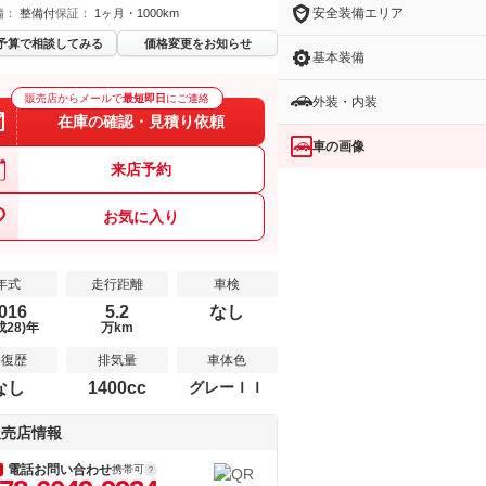
安全装備エリア
備：
整備付
保証：
1ヶ月・1000km
予算で相談してみる
価格変更をお知らせ
基本装備
販売店からメールで
最短即日
にご連絡
外装・内装
在庫の確認・見積り依頼
車の画像
来店予約
お気に入り
年式
走行距離
車検
016
5.2
なし
成28)年
万km
修復歴
排気量
車体色
なし
1400cc
グレーＩＩ
販売店情報
電話お問い合わせ
携帯可