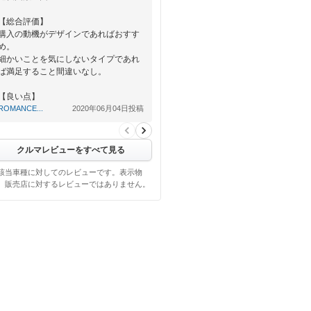
【総合評価】
購入の動機がデザインであればおすす
め。
細かいことを気にしないタイプであれ
ば満足すること間違いなし。
【良い点】
デザインは圧倒的に良く、チョロＱの
ROMANCE...
2020年06月04日投稿
ような可愛さも…
クルマレビューをすべて見る
該当車種に対してのレビューです。表示物
、販売店に対するレビューではありません。