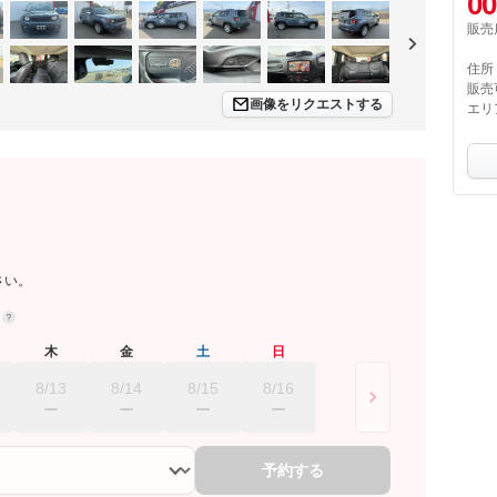
00
販売
住所
販売
画像をリクエストする
エリ
さい。
約
木
金
土
日
8/13
8/14
8/15
8/16
予約する