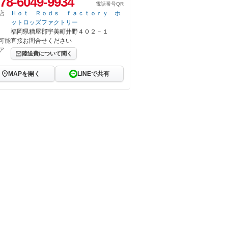
78-6049-9934
電話番号QR
店
Ｈｏｔ Ｒｏｄｓ ｆａｃｔｏｒｙ ホ
ットロッズファクトリー
福岡県糟屋郡宇美町井野４０２－１
可能
直接お問合せください
ア
陸送費について聞く
MAPを開く
LINEで共有