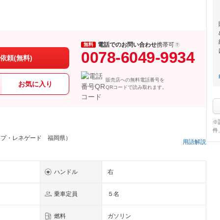
電話でのお問い合わせ
携帯可
無料
0078-6049-9934
依頼(無料)
販売店への無料電話番号を
お気に入り
QRコードで読み取れます。
※
件
ープ・レネゲード 福岡県）
用語解説
ハンドル
右
乗車定員
５名
燃料
ガソリン