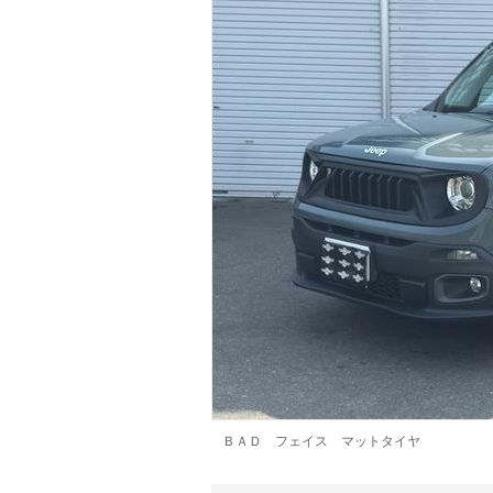
マガジン
車カタログ
自動車ローン
保険
レビュー
価格相場
教習所
用語集
ＢＡＤ フェイス マットタイヤ