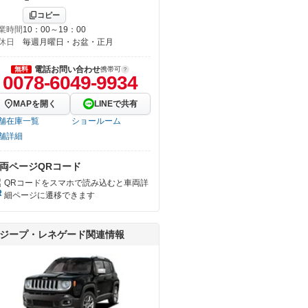
コピー
業時間
10：00～19：00
休日
毎週月曜日・お盆・正月
電話お問い合わせ
無料
携帯可
0078-6049-9934
MAPを開く
LINEで共有
舗在庫一覧
ショールーム
舗詳細
両ページQRコード
QRコードをスマホで読み込むと車両詳
細ページに遷移できます
ジープ・レネゲード関連情報