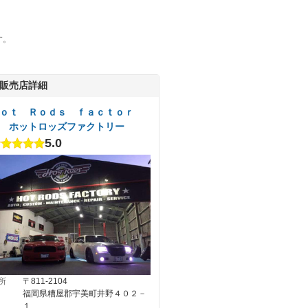
す。
販売店詳細
ｏｔ Ｒｏｄｓ ｆａｃｔｏｒ
 ホットロッズファクトリー
5.0
所
〒811-2104
福岡県糟屋郡宇美町井野４０２－
１