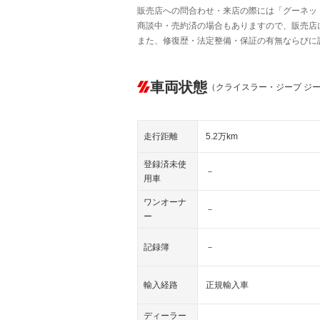
販売店への問合わせ・来店の際には「グーネット中
商談中・売約済の場合もありますので、販売店
また、修復歴・法定整備・保証の有無ならびに
車両状態
（クライスラー・ジープ ジ
走行距離
5.2万km
登録済未使
－
用車
ワンオーナ
－
ー
記録簿
－
輸入経路
正規輸入車
ディーラー