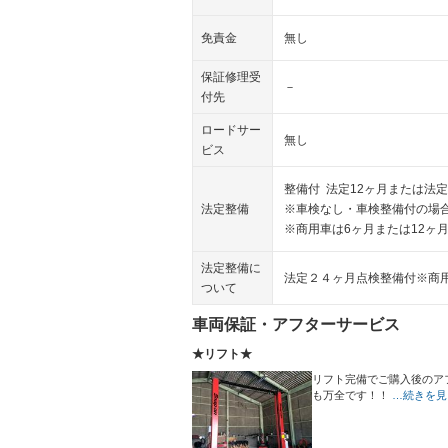
免責金
無し
保証修理受
－
付先
ロードサー
無し
ビス
整備付 法定12ヶ月または法定
法定整備
※車検なし・車検整備付の場合
※商用車は6ヶ月または12ヶ
法定整備に
法定２４ヶ月点検整備付※商
ついて
車両保証・アフターサービス
★リフト★
リフト完備でご購入後のア
も万全です！！
…続きを見