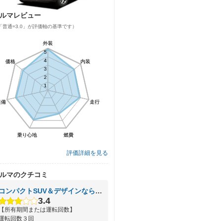
ルマレビュー
「普通=3.0」が評価軸の基準です）
外装
外装
5
5
4
4
価格
価格
内装
内装
3
3
2
2
1
1
装備
装備
走行
走行
乗り心地
乗り心地
燃費
燃費
評価詳細を見る
ルマのクチコミ
コンパクトSUV＆デザインならレネゲード
3.4
【所有期間または運転回数】
運転回数３回