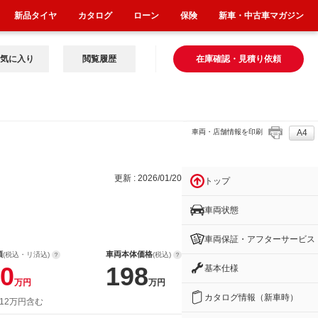
新品タイヤ
カタログ
ローン
保険
新車・中古車マガジン
気に入り
閲覧履歴
在庫確認・見積り依頼
車両・店舗情報を印刷
A4
更新 : 2026/01/20
トップ
車両状態
車両保証・アフターサービス
額
車両本体価格
(税込・リ済込)
(税込)
0
198
基本仕様
万円
万円
カタログ情報（新車時）
 12万円含む