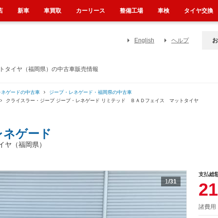
店
新車
車買取
カーリース
整備工場
車検
タイヤ交換
English
ヘルプ
お
ットタイヤ（福岡県）の中古車販売情報
レネゲードの中古車
ジープ・レネゲード・福岡県の中古車
クライスラー・ジープ ジープ・レネゲード リミテッド ＢＡＤフェイス マットタイヤ
レネゲード
イヤ（福岡県）
支払総
1
/31
21
諸費用