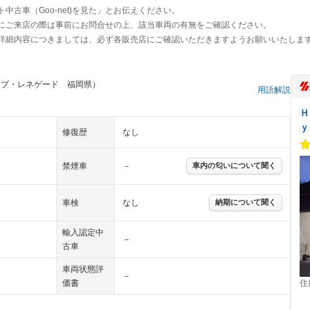
古車（Goo-net)を見た」とお伝えください。
にご来店の際は事前にお問合せの上、該当車両の有無をご確認ください。
詳細内容につきましては、必ず各販売店にご確認いただきますようお願いいたしま
ープ・レネゲード 福岡県）
用語解説
Ｈ
ｙ
修復歴
なし
禁煙車
－
車内の匂いについて聞く
車検
なし
納期について聞く
輸入認定中
－
古車
車両状態評
－
価書
住