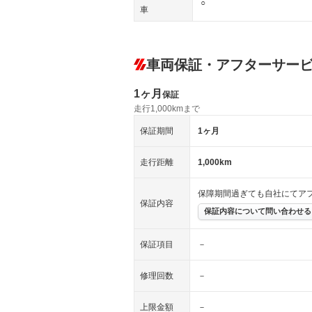
○
車
車両保証・アフターサー
1ヶ月
保証
走行1,000kmまで
保証期間
1ヶ月
走行距離
1,000km
保障期間過ぎても自社にてア
保証内容
保証内容について問い合わせる
保証項目
－
修理回数
－
上限金額
－