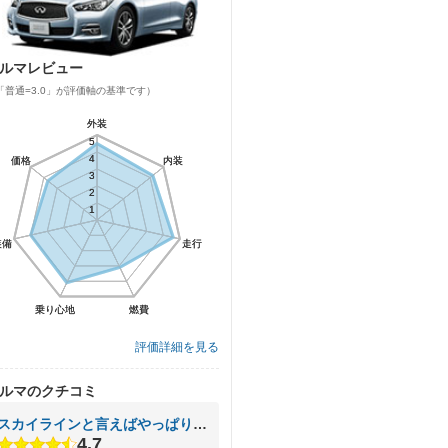
ルマレビュー
「普通=3.0」が評価軸の基準です）
外装
外装
5
5
4
4
価格
価格
内装
内装
3
3
2
2
1
1
装備
装備
走行
走行
乗り心地
乗り心地
燃費
燃費
評価詳細を見る
ルマのクチコミ
スカイラインと言えばやっぱり特徴あるテールランプでしょ！！
4.7