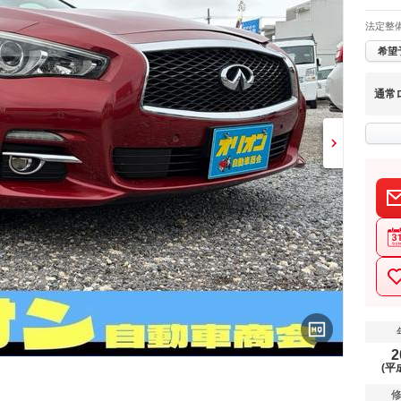
法定整
希望
通常
2
(平