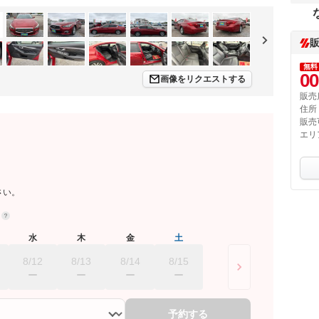
無料
00
画像をリクエストする
販売
住所
販売
エリ
さい。
約
水
木
金
土
8/12
8/13
8/14
8/15
予約する