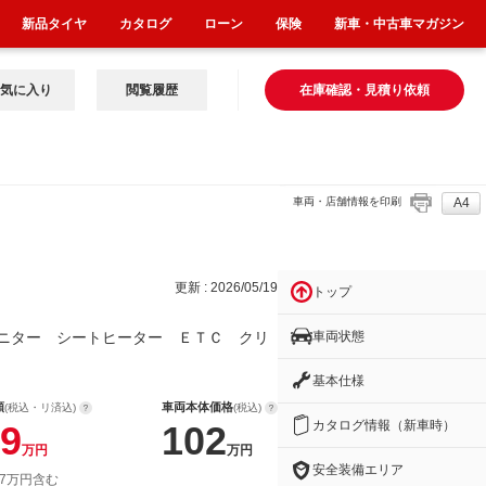
新品タイヤ
カタログ
ローン
保険
新車・中古車マガジン
気に入り
閲覧履歴
在庫確認・見積り依頼
車両・店舗情報を印刷
A4
タ
更新 : 2026/05/19
トップ
車両状態
ニター シートヒーター ＥＴＣ クリ
基本仕様
額
車両本体価格
(税込・リ済込)
(税込)
カタログ情報（新車時）
9
102
万円
万円
安全装備エリア
 7万円含む