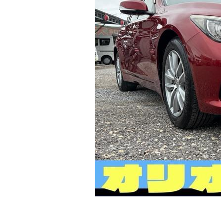
マガジン
車カタログ
自動車ローン
保険
レビュー
価格相場
教習所
用語集