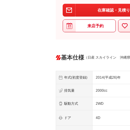
在庫確認・見積り
来店予約
基本仕様
（日産 スカイライン 沖縄
年式(初度登録)
2014(平成26)年
排気量
2000cc
駆動方式
2WD
ドア
4D