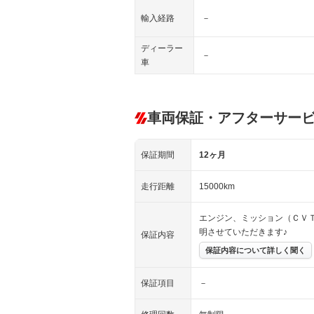
輸入経路
－
ディーラー
－
車
車両保証・アフターサー
保証期間
12ヶ月
走行距離
15000km
エンジン、ミッション（ＣＶ
明させていただきます♪
保証内容
保証内容について詳しく聞く
保証項目
－