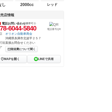
なし
2000cc
レッド
販売店情報
電話お問い合わせ
携帯可
78-6044-5840
電話番号QR
店
オリオン自動車商会
沖縄県糸満市北波平２５７
可能
直接お問合せください
ア
陸送費について聞く
MAPを開く
LINEで共有