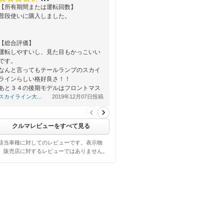
【所有期間または運転回数】
普段使いに購入しました。
【総合評価】
運転しやすいし、見た目もかっこいい
です。
なんと言ってもテールランプのスカイ
ラインらしい格好良さ！！
あと３４の後期モデルはフロントマス
クが格好いい！！…
スカイライン大...
2019年12月07日投稿
クルマレビューをすべて見る
該当車種に対してのレビューです。表示物
、販売店に対するレビューではありません。