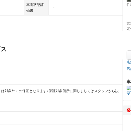
住
車両状態評
－
価書
営
定
ビス
店
店
車
Ｔは対象外）の保証となります♪保証対象箇所に関しましてはスタッフから説