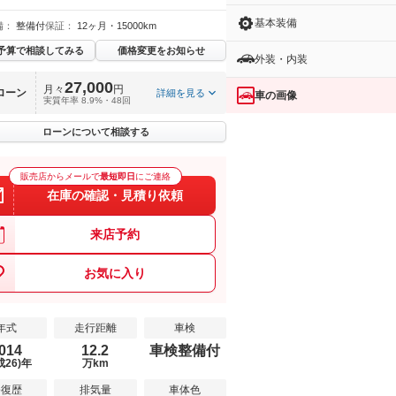
基本装備
備：
整備付
保証：
12ヶ月・15000km
予算で相談してみる
価格変更をお知らせ
外装・内装
27,000
月々
円
ローン
詳細を見る
車の画像
実質年率 8.9%・48回
ローンについて相談する
販売店からメールで
最短即日
にご連絡
在庫の確認・見積り依頼
来店予約
お気に入り
年式
走行距離
車検
014
12.2
車検整備付
成26)年
万km
修復歴
排気量
車体色