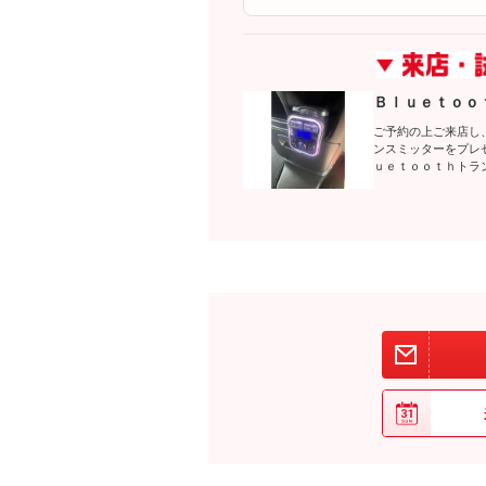
Ｂｌｕｅｔｏｏ
ご予約の上ご来店し
ンスミッターをプレ
ｕｅｔｏｏｔｈトラ