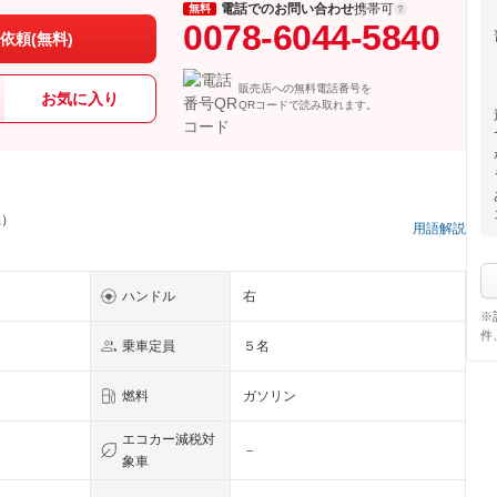
電話でのお問い合わせ
携帯可
無料
0078-6044-5840
依頼(無料)
販売店への無料電話番号を
お気に入り
QRコードで読み取れます。
県）
用語解説
ハンドル
右
※
件
乗車定員
５名
燃料
ガソリン
エコカー減税対
－
象車