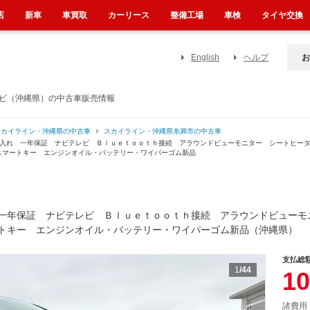
店
新車
車買取
カーリース
整備工場
車検
タイヤ交換
English
ヘルプ
お
レビ（沖縄県）の中古車販売情報
スカイライン・沖縄県の中古車
スカイライン・沖縄県糸満市の中古車
仕入れ 一年保証 ナビテレビ Ｂｌｕｅｔｏｏｔｈ接続 アラウンドビューモニター シートヒー
スマートキー エンジンオイル・バッテリー・ワイパーゴム新品
一年保証 ナビテレビ Ｂｌｕｅｔｏｏｔｈ接続 アラウンドビューモ
トキー エンジンオイル・バッテリー・ワイパーゴム新品（沖縄県）
支払総
1
/44
10
諸費用