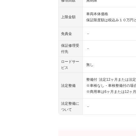
修理回数
無制限
車両本体価格
上限金額
保証限度額は税込み１０万円と
免責金
－
保証修理受
－
付先
ロードサー
無し
ビス
整備付 法定12ヶ月または法定
法定整備
※車検なし・車検整備付の場合
※商用車は6ヶ月または12ヶ
法定整備に
－
ついて