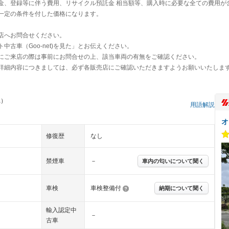
金、登録等に伴う費用、リサイクル預託金 相当額等、購入時に必要な全ての費用が
一定の条件を付した価格になります。
店へお問合せください。
古車（Goo-net)を見た」とお伝えください。
にご来店の際は事前にお問合せの上、該当車両の有無をご確認ください。
詳細内容につきましては、必ず各販売店にご確認いただきますようお願いいたしま
県）
用語解説
オ
修復歴
なし
禁煙車
－
車内の匂いについて聞く
車検
車検整備付
納期について聞く
輸入認定中
－
古車