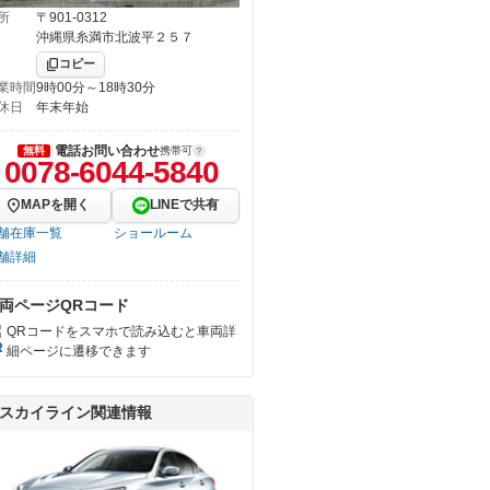
所
〒901-0312
沖縄県糸満市北波平２５７
コピー
業時間
9時00分～18時30分
休日
年末年始
電話お問い合わせ
無料
携帯可
0078-6044-5840
MAPを開く
LINEで共有
舗在庫一覧
ショールーム
舗詳細
両ページQRコード
QRコードをスマホで読み込むと車両詳
細ページに遷移できます
スカイライン関連情報