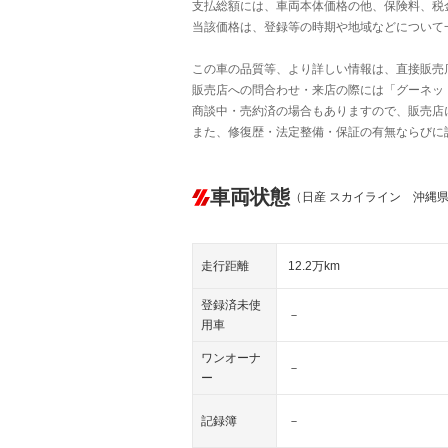
支払総額には、車両本体価格の他、保険料、税
当該価格は、登録等の時期や地域などについて
この車の品質等、より詳しい情報は、直接販売
販売店への問合わせ・来店の際には「グーネット中
商談中・売約済の場合もありますので、販売店
また、修復歴・法定整備・保証の有無ならびに
車両状態
（日産 スカイライン 沖縄
走行距離
12.2万km
登録済未使
－
用車
ワンオーナ
－
ー
記録簿
－