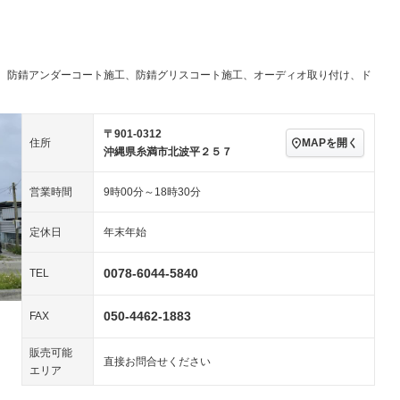
ビジュアル：-／DVD再
アルミホイール
－
生
ングストップ
ドライブレコーダー
USB入力端子
－
－
ハーフレザーシート
キーレス
－
クリーンディーゼル
センターデフロック
－
－
、防錆アンダーコート施工、防錆グリスコート施工、オーディオ取り付け、ド
セノンライト)
ポータブルナビ
バックカメラ
－
乗車
電動格納ミラー
スマートキー
ローダウン
－
〒901-0312
装備略号／用語解説
MAPを開く
住所
ート
3列シート
ベンチシート
－
沖縄県糸満市北波平２５７
ップシート
オットマン
電動格納サードシート
－
－
営業時間
9時00分～18時30分
スルー
後席モニター
電動リアゲート
－
－
定休日
年末年始
アコン
全周囲カメラ
サイドカメラ
－
－
0078-6044-5840
ペンション
TEL
050-4462-1883
FAX
装備略号／用語解説
販売可能
直接お問合せください
エリア