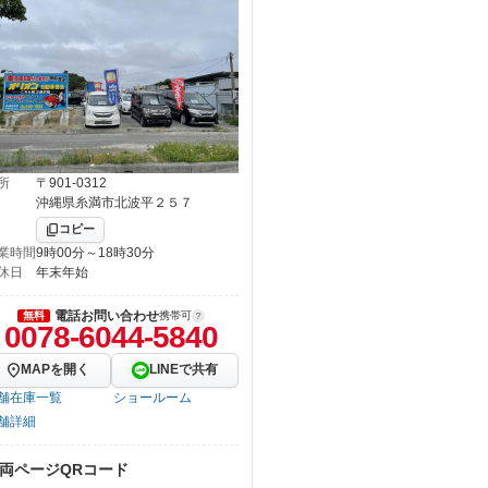
所
〒901-0312
沖縄県糸満市北波平２５７
コピー
業時間
9時00分～18時30分
休日
年末年始
電話お問い合わせ
無料
携帯可
0078-6044-5840
MAPを開く
LINEで共有
舗在庫一覧
ショールーム
舗詳細
両ページQRコード