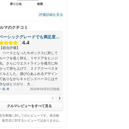
乗り心地
乗り心地
燃費
燃費
評価詳細を見る
ルマのクチコミ
ベーシックグレードでも満足度は高い
4.4
【総合評価】
ベースとなったＮボックスに対して
ルーフを低く抑え、リヤドアをヒンジ
化。さらにウエストラインを後方に向
かって持ち上げて、２ドアクーペスタ
イルとした。遊び心あふれるデザイン
でありながらキャビンスペースには十
分なゆとりがり、大…
一条 孝
2015年04月01日投稿
クルマレビューをすべて見る
該当車種に対してのレビューです。表示物
、販売店に対するレビューではありません。