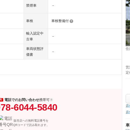
禁煙車
－
車検
車検整備付
輸入認定中
－
古車
住
車両状態評
－
価書
営
定
電話でのお問い合わせ
携帯可
料
78-6044-5840
店
店
販売店への無料電話番号を
車
QRコードで読み取れます。