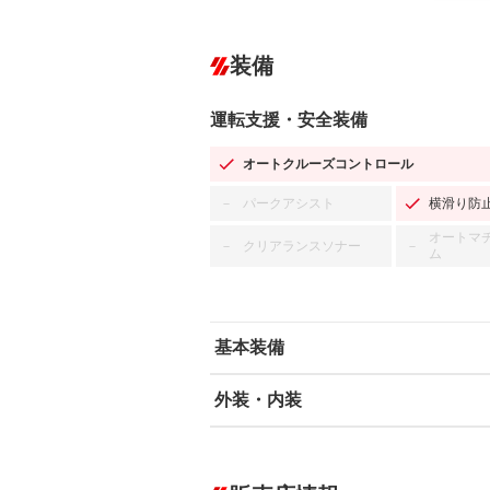
装備
運転支援・安全装備
オートクルーズコントロール
パークアシスト
横滑り防
－
オートマ
クリアランスソナー
－
－
ム
基本装備
外装・内装
エアバッグ：運転席/助手席/サイド
ABS
エアコン
カーナビ：SDナビ
ダウンヒルアシストコントロール
－