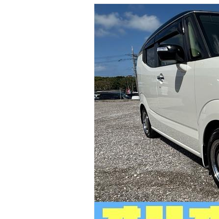
マガジン
車カタログ
自動車ローン
保険
レビュー
価格相場
教習所
用語集