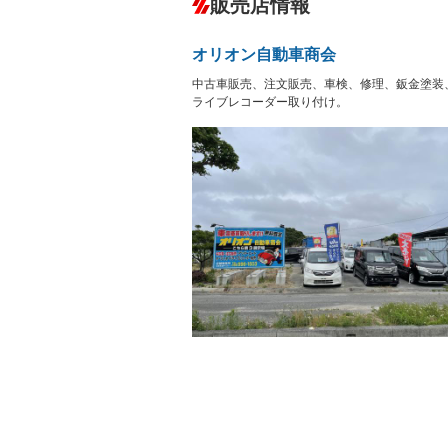
販売店情報
オーディオ：CDまたはCDチェンジャー
盗難防止システム
アイドリ
ヘッドライトウォッシャ
革シート
－
オリオン自動車商会
ー
Bluetooth接続
100V電源
－
中古車販売、注文販売、車検、修理、鈑金塗装
LEDヘッドランプ
HID(キ
－
レンタカーアップ
展示・試
ライブレコーダー取り付け。
－
－
ETC
エアロ
－
ランフラットタイヤ
パワーシ
－
－
フルフラットシート
チップア
－
シートヒーター
ウォーク
－
フロントカメラ
シートエ
－
－
ルーフレール
エアサス
－
－