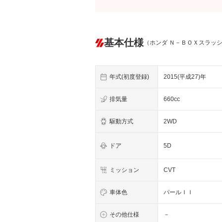
基本仕様
（ホンダ Ｎ－ＢＯＸスラッ
年式(初度登録)
2015(平成27)年
排気量
660cc
駆動方式
2WD
ドア
5D
ミッション
CVT
車体色
パールＩＩ
その他仕様
－