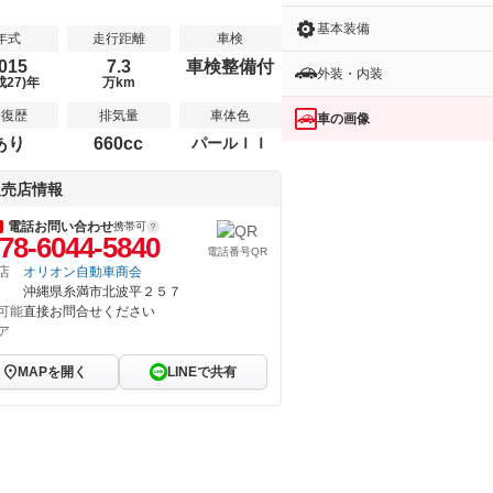
基本装備
年式
走行距離
車検
015
7.3
車検整備付
外装・内装
成27)年
万km
修復歴
排気量
車体色
車の画像
あり
660cc
パールＩＩ
販売店情報
電話お問い合わせ
携帯可
78-6044-5840
電話番号QR
店
オリオン自動車商会
沖縄県糸満市北波平２５７
可能
直接お問合せください
ア
MAPを開く
LINEで共有