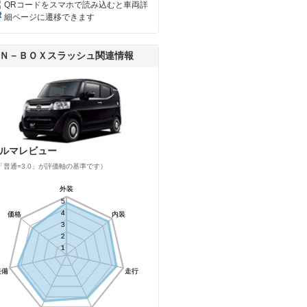
QRコードをスマホで読み込むと車両詳
細ページに遷移できます
Ｎ－ＢＯＸスラッシュ関連情報
ルマレビュー
「普通=3.0」が評価軸の基準です）
外装
外装
5
5
4
4
価格
価格
内装
内装
3
3
2
2
1
1
装備
装備
走行
走行