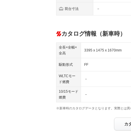
荷台寸法
－
カタログ情報（新車時）
全長×全幅×
3395 x 1475 x 1670mm
全高
駆動形式
FF
WLTCモー
－
ド燃費
10/15モード
－
燃費
※新車時のカタログデータとなります。実際とは異
カ