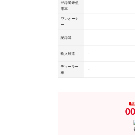
登録済未使
－
用車
ワンオーナ
－
ー
記録簿
－
輸入経路
－
ディーラー
－
車
無
00