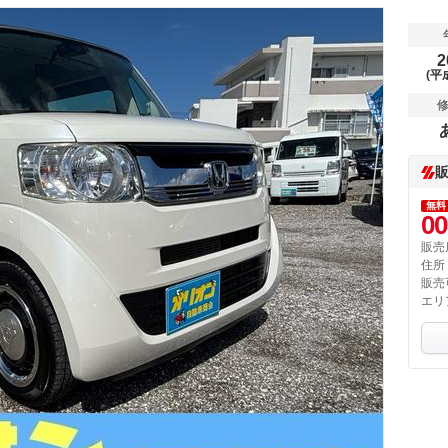
2
(平
無料
00
販売
住所
販売
エリ