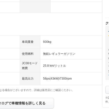
ク
車両重量
930kg
使用燃料
無鉛レギュラーガソリン
JC08モード
25.8 km/リットル
燃費
最高出力
58ps(43kW)/7300rpm
なる場合がございますので、詳細は販売店にご確認ください。
※
件
タログで車種情報を詳しく見る