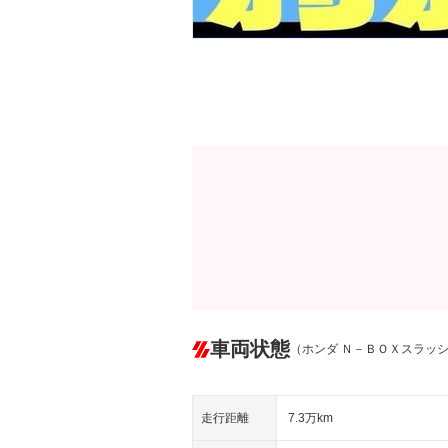
車両状態
（ホンダ Ｎ－ＢＯＸスラッ
走行距離
7.3万km