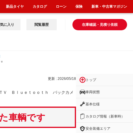
新品タイヤ
カタログ
ローン
保険
新車・中古車マガジン
気に入り
閲覧履歴
在庫確認・見積り依頼
車
ｌｕ
更新 : 2026/05/18
トップ
車両状態
ＴＶ Ｂｌｕｅｔｏｏｔｈ バックカメ
基本仕様
いた車輌です
カタログ情報（新車時）
安全装備エリア