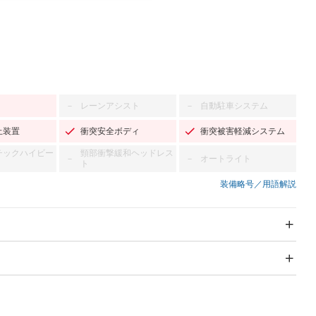
レーンアシスト
自動駐車システム
－
－
止装置
衝突安全ボディ
衝突被害軽減システム
チックハイビー
頸部衝撃緩和ヘッドレス
オートライト
－
－
ト
装備略号／用語解説
スライドドア
サンルーフ
－
－
Wエアコン
リフトアップ
－
－
TV：フルセグ
パワーステアリング
パワーウィンドウ