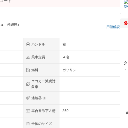
シュ 沖縄県）
用語解説
ハンドル
右
乗車定員
４名
ク
（
燃料
ガソリン
エコカー減税対
－
象車
過給器
－
車台番号下３桁
860
全体のサイズ
－