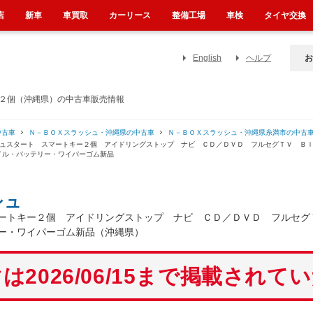
店
新車
車買取
カーリース
整備工場
車検
タイヤ交換
English
ヘルプ
お
ー２個（沖縄県）の中古車販売情報
中古車
Ｎ－ＢＯＸスラッシュ・沖縄県の中古車
Ｎ－ＢＯＸスラッシュ・沖縄県糸満市の中古
シュスタート スマートキー２個 アイドリングストップ ナビ ＣＤ／ＤＶＤ フルセグＴＶ Ｂ
イル・バッテリー・ワイパーゴム新品
シュ
ートキー２個 アイドリングストップ ナビ ＣＤ／ＤＶＤ フルセグ
ー・ワイパーゴム新品（沖縄県）
は2026/06/15まで掲載されて