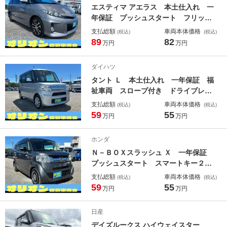
エスティマ アエラス 本土仕入れ 一
年保証 プッシュスタート フリップ
ダウンモニター 両側パワースライド
支払総額
車両本体価格
(税込)
(税込)
ドア フルセグＴＶ ナビ Ｂｌｕｅ
89
82
万円
万円
ｔｏｏｔｈ バックカメラ ＥＴＣ
エンジンオイル・バッテリー・ワイパ
ダイハツ
ーゴム新品
タント Ｌ 本土仕入れ 一年保証 福
祉車両 スロープ付き ドライブレコ
ーダー キーレスキー アイドリング
支払総額
車両本体価格
(税込)
(税込)
ストップ 盗難防止システム 衝突安
59
55
万円
万円
全ボディ エンジンオイル・バッテリ
ー・ワイパーゴム新品
ホンダ
Ｎ－ＢＯＸスラッシュ Ｘ 一年保証
プッシュスタート スマートキー２
個 レザーシート フルセグＴＶナ
支払総額
車両本体価格
(税込)
(税込)
ビ ＣＤ／ＤＶＤ Ｂｌｕｅｔｏｏｔ
59
55
万円
万円
ｈ バックカメラ ＥＴＣ エンジン
オイル・バッテリー・ワイパーゴム新
日産
品
デイズルークス ハイウェイスター