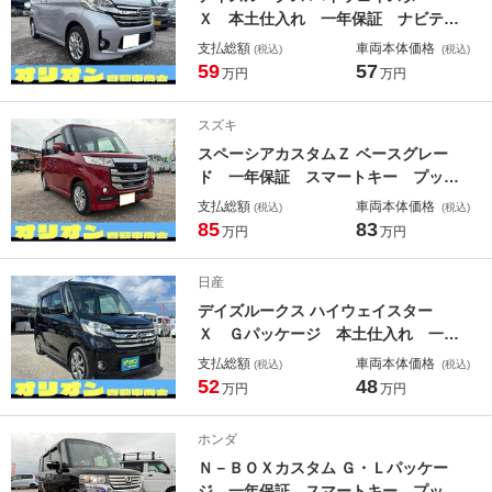
Ｘ 本土仕入れ 一年保証 ナビテレ
ビ アラウンドビューモニター 片側
支払総額
車両本体価格
(税込)
(税込)
パワースライドドア アイドリングス
59
57
万円
万円
トップ スマートキー ＨＩＤヘッド
ライト エンジンオイル・バッテリ
スズキ
ー・ワイパーゴム新品
スペーシアカスタムＺ ベースグレー
ド 一年保証 スマートキー プッシ
ュスタート 左側パワースライドド
支払総額
車両本体価格
(税込)
(税込)
ア フルセグＴＶ ナビ Ｂｌｕｅｔ
85
83
万円
万円
ｏｏｔｈ ＥＴＣ ドラレコ 純正ア
ルミ エンジンオイル・バッテリー・
日産
ワイパーゴム新品
デイズルークス ハイウェイスター
Ｘ Ｇパッケージ 本土仕入れ 一年
保証 フルセグＴＶナビ Ｂｌｕｅｔ
支払総額
車両本体価格
(税込)
(税込)
ｏｏｔｈ接続 ＥＴＣ アラウンドビ
52
48
万円
万円
ューモニター 両側パワースライドド
ア スマートキー ＨＩＤヘッドライ
ホンダ
ト エンジンオイル・バッテリー・ワ
Ｎ－ＢＯＸカスタム Ｇ・Ｌパッケー
イパーゴム新品
ジ 一年保証 スマートキー プッシ