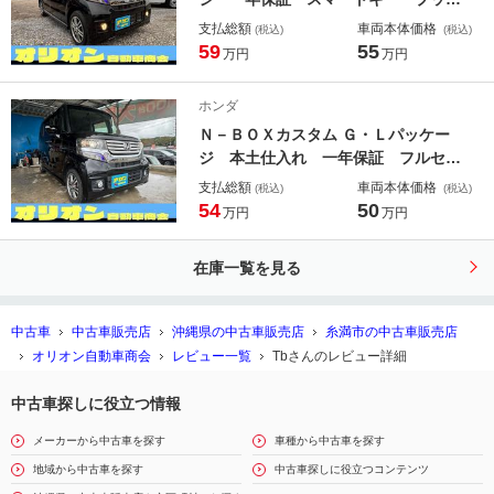
ュスタート アイドリングストップ
支払総額
車両本体価格
(税込)
(税込)
左側パワースライドドア ＴＶ ナ
59
55
万円
万円
ビ ＥＴＣ Ｂｌｕｅｔｏｏｔｈ バ
ックカメラ 純正アルミ エンジンオ
ホンダ
イル・バッテリー・ワイパーゴム新品
Ｎ－ＢＯＸカスタム Ｇ・Ｌパッケー
ジ 本土仕入れ 一年保証 フルセグ
ＴＶナビ Ｂｌｕｅｔｏｏｔｈ バッ
支払総額
車両本体価格
(税込)
(税込)
クカメラ ＥＴＣ 片側パワースライ
54
50
万円
万円
ドドア ＨＩＤヘッドライト アイド
リングストップ エンジンオイル・バ
在庫一覧を見る
ッテリー・ワイパーゴム新品
中古車
中古車販売店
沖縄県の中古車販売店
糸満市の中古車販売店
オリオン自動車商会
レビュー一覧
Tbさんのレビュー詳細
中古車探しに役立つ情報
メーカーから中古車を探す
車種から中古車を探す
地域から中古車を探す
中古車探しに役立つコンテンツ