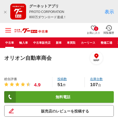
グーネットアプリ
表示
PROTO CORPORATION
800万ダウンロード達成！
0
お気に入り
閲覧履歴
中古車
輸入車
中古車販売店
新車
車買取
カーリース
整備工場
オリオン自動車商会
MAP
総合評価
投稿数
在庫台数
51
107
4.9
件
台
無料電話
販売店のレビューを投稿する