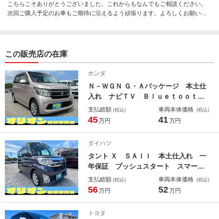
こちらこそありがとうございました。これからもなんでもご相談ください。
次回ご購入予定のお車もご期待に沿えるよう頑張ります。よろしくお願いし
ます。
この販売店の在庫
ホンダ
Ｎ－ＷＧＮ Ｇ・Ａパッケージ 本土仕
入れ ナビＴＶ Ｂｌｕｅｔｏｏｔｈ
接続 バックカメラ ＥＴＣ スマー
支払総額
車両本体価格
(税込)
(税込)
トキー２個 プッシュスタート アイ
45
41
万円
万円
ドリングストップ ＨＩＤヘッドライ
ト エンジンオイル・バッテリー・ワ
ダイハツ
イパーゴム新品
タント Ｘ ＳＡＩＩ 本土仕入れ 一
年保証 プッシュスタート スマート
キー２個 アイドリングストップ 片
支払総額
車両本体価格
(税込)
(税込)
側パワースライドドア ＬＥＤヘッド
56
52
万円
万円
ライト ＣＤ Ｂｌｕｅｔｏｏｔｈ
エンジンオイル・バッテリー・ワイパ
トヨタ
ーゴム新品