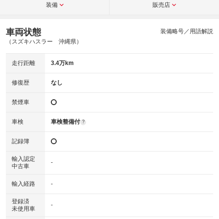
装備
販売店
車両状態
装備略号／用語解説
（スズキハスラー 沖縄県）
走行距離
3.4万km
修復歴
なし
禁煙車
車検
車検整備付
?
記録簿
輸入認定
-
中古車
輸入経路
-
登録済
-
未使用車