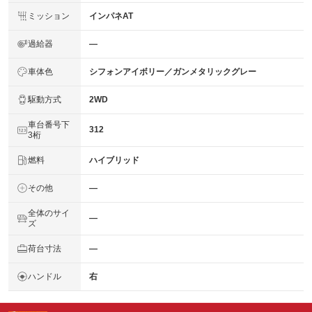
ミッション
インパネAT
過給器
―
車体色
シフォンアイボリー／ガンメタリックグレー
駆動方式
2WD
車台番号下
312
3桁
燃料
ハイブリッド
その他
―
全体のサイ
―
ズ
荷台寸法
―
ハンドル
右