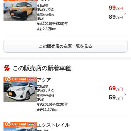
支払総額
99
万円
(税込)(リ済込)
車両本体価格
89
万円
(税込)
2016(平成28)年
年式
2.3万km
走行
この販売店の在庫一覧を見る
この販売店の新着車種
アクア
支払総額
69
万円
(税込)(リ済込)
車両本体価格
59
万円
(税込)
2016(平成28)年
年式
11.2万km
走行
エクストレイル