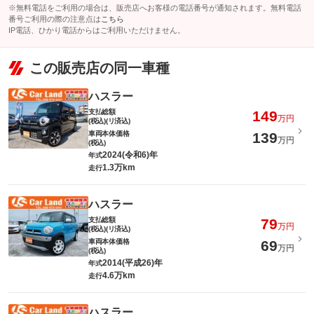
※無料電話をご利用の場合は、販売店へお客様の電話番号が通知されます。無料電話
番号ご利用の際の注意点は
こちら
IP電話、ひかり電話からはご利用いただけません。
この販売店の同一車種
ハスラー
支払総額
149
万円
(税込)(リ済込)
車両本体価格
139
万円
(税込)
2024(令和6)年
年式
1.3万km
走行
ハスラー
支払総額
79
万円
(税込)(リ済込)
車両本体価格
69
万円
(税込)
2014(平成26)年
年式
4.6万km
走行
ハスラー