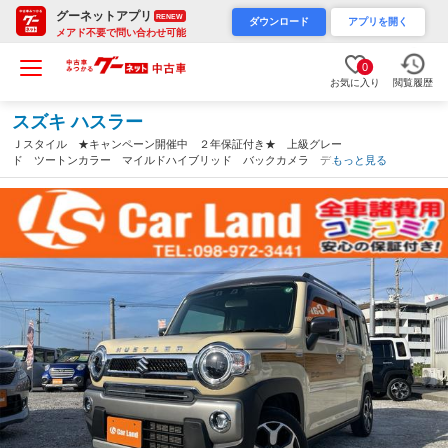
グーネットアプリ
RENEW
ダウンロード
アプリを開く
メアド不要で問い合わせ可能
0
お気に入り
閲覧履歴
スズキ ハスラー
Ｊスタイル ★キャンペーン開催中 ２年保証付き★ 上級グレー
ド ツートンカラー マイルドハイブリッド バックカメラ デュ
もっと見る
アルカメラ衝突軽減 ＵＳＢ接続可能 Ｂｌｕｅｔｏｏｔｈ 車検
整備付き（沖縄県）