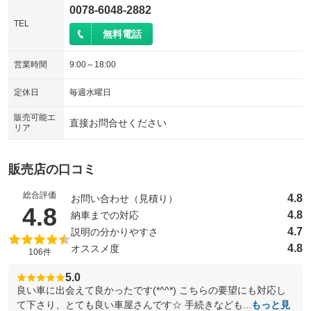
0078-6048-2882
TEL
無料電話
営業時間
9:00～18:00
定休日
毎週水曜日
販売可能エ
直接お問合せください
リア
販売店の口コミ
総合評価
4.8
お問い合わせ（見積り）
（5点満点中）
4.8
4.8
納車までの対応
4.7
説明の分かりやすさ
4.8
オススメ度
106件
5.0
良い車に出会えて良かったです(*^^*) こちらの要望にも対応し
て下さり、とても良い車屋さんです☆ 手続きなども...
もっと見