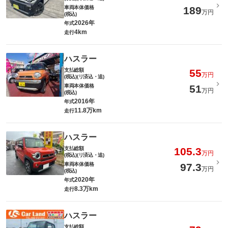
車両本体価格
189
万円
(税込)
2026年
年式
4km
走行
ハスラー
支払総額
55
万円
(税込)(リ済込・追)
車両本体価格
51
万円
(税込)
2016年
年式
11.8万km
走行
ハスラー
支払総額
105.3
万円
(税込)(リ済込・追)
車両本体価格
97.3
万円
(税込)
2020年
年式
8.3万km
走行
ハスラー
支払総額