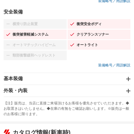
装備略号／用語解説
安全装備
横滑り防止装置
衝突安全ボディ
：装備なし
：装備あり
衝突被害軽減システム
クリアランスソナー
：装備あり
：装備あり
オートマチックハイビーム
オートライト
：装備なし
：装備あり
頸部衝撃緩和ヘッドレスト
：装備なし
装備略号／用語解説
基本装備
エアバッグ：運転席/助手席/サイド
外装・内装
：装備あり
スライドドア
カーナビ
：装備なし
：装備なし
【注】販売は、当店に直接ご来場頂けるお客様を優先させていただきます。◆
お取置きはいたしません。◆在庫の有無をご確認お願いします。※販売は一般
サンルーフ
ABS
TV
：装備なし
：装備あり
：装備なし
のお客様に限ります。
エアコン
Wエアコン
オーディオ：CDまたはCDチェンジャー
：装備あり
：装備なし
：装備あり
リフトアップ
パワーステアリング
カタログ情報(新車時)
ビジュアル：-／DVD再生
：装備なし
：装備あり