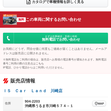
電動リアゲート
フロントカメラ
カタログで車種情報を詳しく見る
：装備なし
：装備なし
シートエアコン
全周囲カメラ
：装備なし
：装備なし
サイドカメラ
ルーフレール
この車両に関するお問い合わせ
：装備なし
無料
：装備なし
エアサスペンション
ヘッドライトウォッシャー
：装備なし
：装備なし
装備略号／用語解説
まずは在庫確認・見積り依頼
無料電話でお問い合わせ
お気軽にどうぞ。問合せ後に何度もご連絡が届くことはありません。メールア
ドレスは販売店に公開されません。
※無料電話をご利用の場合は、販売店へお客様の電話番号が通知されます。無料電話
番号ご利用の際の注意点は
こちら
IP電話、ひかり電話からはご利用いただけません。
販売店情報
ＩＳ Ｃａｒ Ｌａｎｄ 川崎店
904-2203
住所
MAP
沖縄県うるま市川崎５７４－１