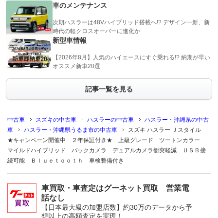
車のメンテナンス
次期ハスラーは48Vハイブリッド搭載へ!? デザイン一新、新
時代の軽クロスオーバーに進化か
新型車情報
【2026年8月】人気のハイエースにすぐ乗れる!? 納期が早い
オススメ新車20選
記事一覧を見る
中古車
スズキの中古車
ハスラーの中古車
ハスラー・沖縄県の中古
車
ハスラー・沖縄県うるま市の中古車
スズキ ハスラー Ｊスタイル
★キャンペーン開催中 ２年保証付き★ 上級グレード ツートンカラー
マイルドハイブリッド バックカメラ デュアルカメラ衝突軽減 ＵＳＢ接
続可能 Ｂｌｕｅｔｏｏｔｈ 車検整備付き
車買取・車査定はグーネット買取 営業電
話なし
【日本最大級の加盟店数】約30万のデータから予
想以上の高額査定を実現！