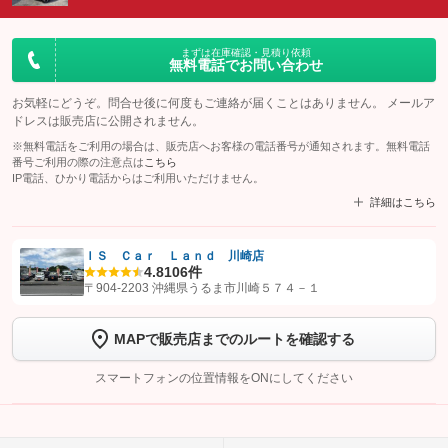
まずは在庫確認・見積り依頼
無料電話でお問い合わせ
お気軽にどうぞ。問合せ後に何度もご連絡が届くことはありません。 メールア
ドレスは販売店に公開されません。
※無料電話をご利用の場合は、販売店へお客様の電話番号が通知されます。無料電話
番号ご利用の際の注意点は
こちら
IP電話、ひかり電話からはご利用いただけません。
詳細はこちら
ＩＳ Ｃａｒ Ｌａｎｄ 川崎店
4.8
106件
【STEP1】
認証画面でグーネットを友だち追加してから「許可する」ボタンを押
〒904-2203 沖縄県うるま市川崎５７４－１
します
MAPで販売店までのルートを確認する
【STEP2】
トーク画面で
ボタンをタップして問い合わせを
完了してください。
スマートフォンの位置情報をONにしてください
こちら