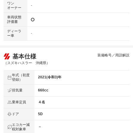
ワン
-
オーナー
車両状態
評価書
ディーラ
-
ー車
基本仕様
装備略号／用語解説
（スズキハスラー 沖縄県）
年式（初度
2021(令和3)年
登録）
排気量
660cc
乗車定員
４名
ドア
5D
エコカー減
－
税対象車