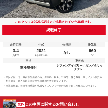
このクルマは2026/03/19まで掲載されていた車輛です。
掲載終了
走行距離
年式
修復歴
排気量
3.4
2021
660
なし
万km
(令和3)年
cc
車検
車体色
シフォンアイボリー／ガンメタリッ
車検整備付
クグレー
支払総額には、車両本体価格の他、保険料、税金、登録等に伴う費用、リサイクル預託金
相当額等、購入時に必要な全ての費用が含まれています。
当該価格は、登録等の時期や地域などについて一定の条件を付した価格になります。
この車両に関するお問い合わせ
無料