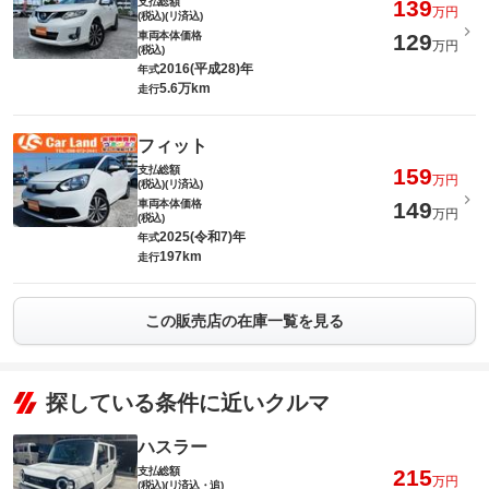
支払総額
139
万円
(税込)(リ済込)
車両本体価格
129
万円
(税込)
2016(平成28)年
年式
5.6万km
走行
フィット
支払総額
159
万円
(税込)(リ済込)
車両本体価格
149
万円
(税込)
2025(令和7)年
年式
197km
走行
この販売店の在庫一覧を見る
探している条件に近いクルマ
ハスラー
支払総額
215
万円
(税込)(リ済込・追)