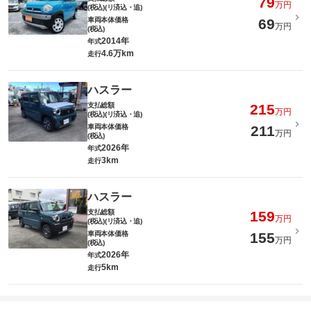
79
万円
(税込)(リ済込・追)
車両本体価格
69
万円
(税込)
2014年
年式
4.6万km
走行
ハスラー
支払総額
215
万円
(税込)(リ済込・追)
車両本体価格
211
万円
(税込)
2026年
年式
3km
走行
ハスラー
支払総額
159
万円
(税込)(リ済込・追)
車両本体価格
155
万円
(税込)
2026年
年式
5km
走行