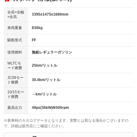
：装備あり
ダウンヒルアシストコントロール
アルミホイール：15インチ
：装備なし
：装備あり
全長×全幅
3395x1475x1680mm
×全高
パワーウィンドウ
盗難防止システム
革シート
ハーフレザーシート
：装備あり
：装備あり
：装備なし
：装備あり
車両重量
830kg
アイドリングストップ
ドライブレコーダー
キーレス
LEDヘッドランプ
：装備あり
：装備なし
：装備あり
：装備あり
USB入力端子
Bluetooth接続
駆動形式
FF
HID(キセノンライト)
ポータブルナビ
：装備あり
：装備あり
：装備なし
：装備なし
100V電源
クリーンディーゼル
バックカメラ
ETC
使用燃料
無鉛レギュラーガソリン
：装備なし
：装備なし
：装備あり
：装備なし
センターデフロック
エアロ
スマートキー
：装備なし
WLTCモ
：装備なし
：装備あり
25km/リットル
ード燃費
レンタカーアップ
展示・試乗車
ローダウン
ランフラットタイヤ
：装備なし
：装備なし
：装備なし
：装備なし
JC08モー
30.4km/リットル
ド燃費
電動格納ミラー
パワーシート
3列シート
：装備あり
：装備なし
：装備なし
10/15モー
装備略号／用語解説
－km/リットル
ベンチシート
フルフラットシート
ド燃費
：装備なし
：装備あり
チップアップシート
オットマン
：装備なし
：装備なし
最高出力
49ps(36kW)/6500rpm
電動格納サードシート
シートヒーター
：装備なし
：装備あり
※新車時のカタログデータとなります。実際とは異なる場合がございますの
で、詳細は販売店にご確認ください。
ウォークスルー
後席モニター
：装備なし
：装備なし