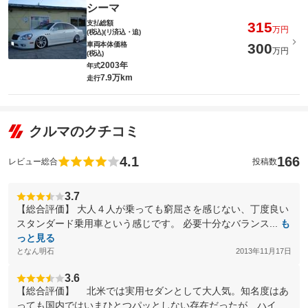
シーマ
支払総額
315
万円
(税込)(リ済込・追)
車両本体価格
300
万円
(税込)
2003年
年式
7.9万km
走行
クルマのクチコミ
4.1
166
レビュー総合
投稿数
3.7
【総合評価】 大人４人が乗っても窮屈さを感じない、丁度良い
スタンダード乗用車という感じです。 必要十分なバランス...
も
っと見る
となん明石
2013年11月17日
3.6
【総合評価】 北米では実用セダンとして大人気。知名度はあ
っても国内ではいまひとつパッとしない存在だったが、ハイ