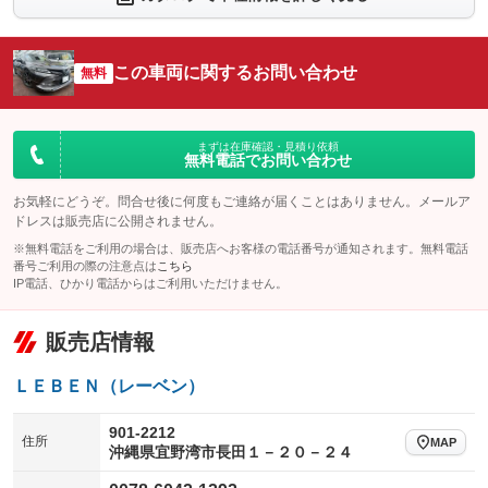
：装備なし
：装備なし
シートエアコン
全周囲カメラ
：装備なし
：装備なし
この車両に関するお問い合わせ
サイドカメラ
無料
ルーフレール
：装備なし
：装備なし
エアサスペンション
ヘッドライトウォッシャー
：装備なし
：装備なし
装備略号／用語解説
まずは在庫確認・見積り依頼
無料電話でお問い合わせ
お気軽にどうぞ。問合せ後に何度もご連絡が届くことはありません。メールア
ドレスは販売店に公開されません。
※無料電話をご利用の場合は、販売店へお客様の電話番号が通知されます。無料電話
番号ご利用の際の注意点は
こちら
IP電話、ひかり電話からはご利用いただけません。
販売店情報
ＬＥＢＥＮ（レーベン）
901-2212
住所
MAP
沖縄県宜野湾市長田１－２０－２４