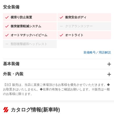
安全装備
横滑り防止装置
衝突安全ボディ
：装備あり
：装備あり
衝突被害軽減システム
クリアランスソナー
：装備あり
：装備なし
オートマチックハイビーム
オートライト
：装備あり
：装備あり
頸部衝撃緩和ヘッドレスト
：装備なし
装備略号／用語解説
基本装備
エアバッグ：運転席/助手席/サイド
外装・内装
：装備あり
スライドドア
カーナビ：SDナビ
：装備なし
：装備あり
【注】販売は、当店に直接ご来場頂けるお客様を優先させていただきます。◆
お取置きはいたしません。◆在庫の有無をご確認お願いします。※販売は一般
サンルーフ
ABS
TV：フルセグ
：装備あり
：装備あり
：装備あり
のお客様に限ります。
エアコン
Wエアコン
オーディオ：CDまたはCDチェンジャー／ミュージックプレイヤー接続
：装備あり
：装備なし
：装備あり
可／ミュージックサーバー
リフトアップ
パワーステアリング
カタログ情報(新車時)
：装備なし
：装備あり
ビジュアル：-／DVD再生
：装備あり