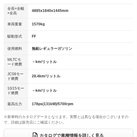
ダウンヒルアシストコントロール
：装備なし
アルミホイール：19インチ
全長×全幅
：装備あり
4885x1840x1445mm
×全高
パワーウィンドウ
盗難防止システム
：装備あり
：装備あり
革シート
ハーフレザーシート
：装備なし
：装備なし
車両重量
1570kg
アイドリングストップ
ドライブレコーダー
：装備なし
：装備なし
キーレス
LEDヘッドランプ
：装備あり
：装備あり
USB入力端子
Bluetooth接続
駆動形式
FF
：装備なし
：装備あり
HID(キセノンライト)
ポータブルナビ
：装備なし
：装備なし
100V電源
クリーンディーゼル
使用燃料
無鉛レギュラーガソリン
：装備あり
：装備なし
バックカメラ
ETC2.0
：装備あり
：装備あり
センターデフロック
：装備なし
WLTCモ
エアロ
スマートキー
－km/リットル
：装備あり
：装備あり
ード燃費
レンタカーアップ
展示・試乗車
：装備なし
：装備なし
ローダウン
ランフラットタイヤ
：装備なし
：装備なし
JC08モー
28.4km/リットル
ド燃費
電動格納ミラー
：装備あり
パワーシート
3列シート
：装備あり
：装備なし
10/15モー
装備略号／用語解説
－km/リットル
ド燃費
ベンチシート
フルフラットシート
：装備なし
：装備なし
チップアップシート
オットマン
最高出力
178ps(131kW)/5700rpm
：装備なし
：装備なし
電動格納サードシート
シートヒーター
：装備あり
：装備なし
※新車時のカタログデータとなります。実際とは異なる場合がございますの
で、詳細は販売店にご確認ください。
ウォークスルー
後席モニター
：装備なし
：装備なし
カタログで車種情報を詳しく見る
電動リアゲート
フロントカメラ