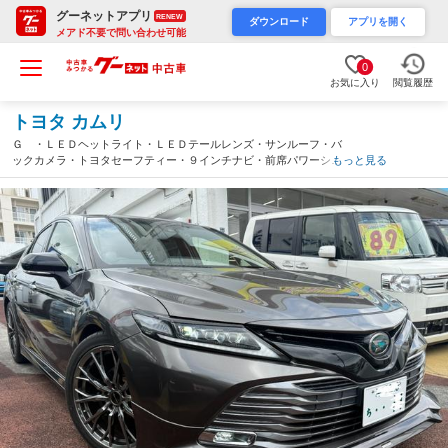
グーネットアプリ
RENEW
ダウンロード
アプリを開く
メアド不要で問い合わせ可能
0
お気に入り
閲覧履歴
トヨタ カムリ
Ｇ ・ＬＥＤヘットライト・ＬＥＤテールレンズ・サンルーフ・バ
ックカメラ・トヨタセーフティー・９インチナビ・前席パワーシー
もっと見る
ト・１９インチアルミホイール・レザー調シートカバー・字光式ナ
ンバー・ＴＲＤエアロ（沖縄県）