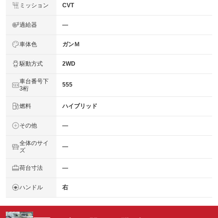
ミッション
CVT
過給器
―
車体色
ガンＭ
駆動方式
2WD
車台番号下
555
3桁
燃料
ハイブリッド
その他
―
全体のサイ
―
ズ
荷台寸法
―
ハンドル
右