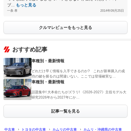
ブ...
もっと見る
一条 孝
2014年09月25日
クルマレビューをもっと見る
おすすめ記事
車種別・最新情報
どれだけ早く情報を入手できるのか? これが新車購入の成
功の鍵を握るのは間違いない。ここでは登場確実な…
車種別・最新情報
話題集中! 大本命たちがズラリ! 《2026-2027》主役モデル大
研究2026年から2027年にか…
記事一覧を見る
中古車
トヨタの中古車
カムリの中古車
カムリ・沖縄県の中古車