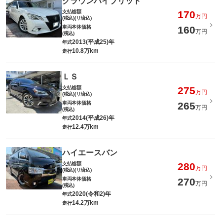
クラウンハイブリッド
支払総額
170
万円
(税込)(リ済込)
車両本体価格
160
万円
(税込)
2013(平成25)年
年式
10.8万km
走行
ＬＳ
支払総額
275
万円
(税込)(リ済込)
車両本体価格
265
万円
(税込)
2014(平成26)年
年式
12.4万km
走行
ハイエースバン
支払総額
280
万円
(税込)(リ済込)
車両本体価格
270
万円
(税込)
2020(令和2)年
年式
14.2万km
走行