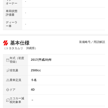
-
オーナー
車両状態
-
評価書
ディーラ
-
ー車
基本仕様
装備略号／用語解説
（トヨタカムリ 沖縄県）
年式（初度
2017(平成29)年
登録）
排気量
2500cc
乗車定員
５名
ドア
4D
エコカー減
－
税対象車