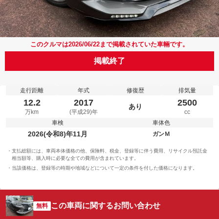
このクルマは2026/06/22まで掲載されていた車輛です。
掲載終了
走行距離
年式
修復歴
排気量
12.2
2017
2500
あり
万km
(平成29)年
cc
車検
車体色
2026(令和8)年11月
ガンＭ
支払総額には、車両本体価格の他、保険料、税金、登録等に伴う費用、リサイクル預託金
相当額等、購入時に必要な全ての費用が含まれています。
当該価格は、登録等の時期や地域などについて一定の条件を付した価格になります。
この車両に関するお問い合わせ
無料