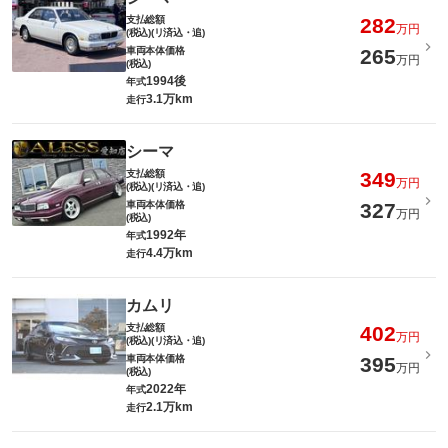
支払総額
282
万円
(税込)(リ済込・追)
車両本体価格
265
万円
(税込)
1994後
年式
3.1万km
走行
シーマ
支払総額
349
万円
(税込)(リ済込・追)
車両本体価格
327
万円
(税込)
1992年
年式
4.4万km
走行
カムリ
支払総額
402
万円
(税込)(リ済込・追)
車両本体価格
395
万円
(税込)
2022年
年式
2.1万km
走行