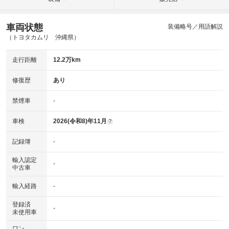
車両状態
装備略号／用語解説
（トヨタカムリ 沖縄県）
走行距離
12.2万km
修復歴
あり
禁煙車
-
車検
2026(令和8)年11月
?
記録簿
-
輸入認定
-
中古車
輸入経路
-
登録済
-
未使用車
ワン