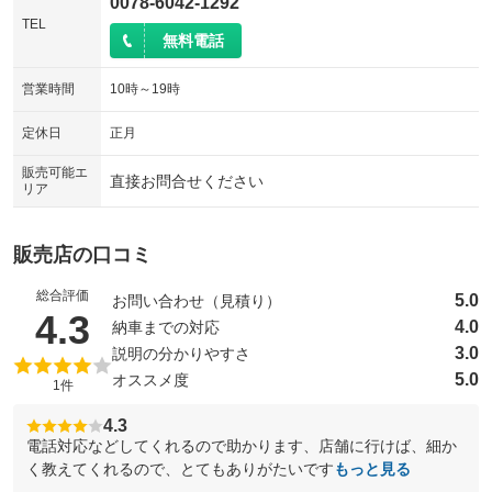
0078-6042-1292
TEL
無料電話
営業時間
10時～19時
定休日
正月
販売可能エ
直接お問合せください
リア
販売店の口コミ
総合評価
5.0
お問い合わせ（見積り）
（5点満点中）
4.3
4.0
納車までの対応
3.0
説明の分かりやすさ
5.0
オススメ度
1件
4.3
電話対応などしてくれるので助かります、店舗に行けば、細か
く教えてくれるので、とてもありがたいです
もっと見る