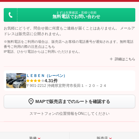
まずは在庫確認・見積り依頼
無料電話でお問い合わせ
お気軽にどうぞ。問合せ後に何度もご連絡が届くことはありません。 メールア
ドレスは販売店に公開されません。
※無料電話をご利用の場合は、販売店へお客様の電話番号が通知されます。無料電話
番号ご利用の際の注意点は
こちら
IP電話、ひかり電話からはご利用いただけません。
詳細はこちら
ＬＥＢＥＮ（レーベン）
4.3
1件
【STEP1】
認証画面でグーネットを友だち追加してから「許可する」ボタンを押
〒901-2212 沖縄県宜野湾市長田１－２０－２４
します
MAPで販売店までのルートを確認する
【STEP2】
トーク画面で
ボタンをタップして問い合わせを
完了してください。
スマートフォンの位置情報をONにしてください
こちら
装備
販売店