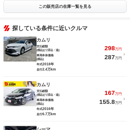
この販売店の在庫一覧を見る
探している条件に近いクルマ
カムリ
支払総額
298
万円
(税込)(リ済込・追)
車両本体価格
287
万円
(税込)
2018年
年式
2.4万km
走行
カムリ
支払総額
167
万円
(税込)(リ済込・追)
車両本体価格
155.8
万円
(税込)
2016年
年式
6.7万km
走行
シーマ