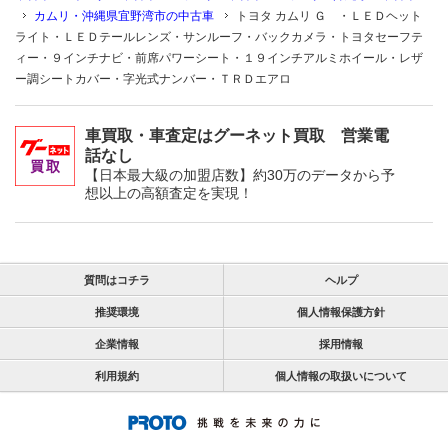
カムリ・沖縄県宜野湾市の中古車
トヨタ カムリ Ｇ ・ＬＥＤヘット
ライト・ＬＥＤテールレンズ・サンルーフ・バックカメラ・トヨタセーフテ
ィー・９インチナビ・前席パワーシート・１９インチアルミホイール・レザ
ー調シートカバー・字光式ナンバー・ＴＲＤエアロ
車買取・車査定はグーネット買取 営業電
話なし
【日本最大級の加盟店数】約30万のデータから予
想以上の高額査定を実現！
質問はコチラ
ヘルプ
推奨環境
個人情報保護方針
企業情報
採用情報
利用規約
個人情報の取扱いについて