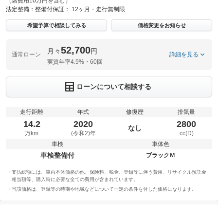
（諸費用10万円を含む）
法定整備：
整備付
保証：
12ヶ月・走行無制限
希望予算で相談してみる
価格変更をお知らせ
52,700
月々
円
通常ローン
詳細を見る
実質年率4.9%・60回
ローンについて相談する
走行距離
年式
修復歴
排気量
14.2
2020
2800
なし
万km
(令和2)年
cc(D)
車検
車体色
車検整備付
ブラックＭ
支払総額には、車両本体価格の他、保険料、税金、登録等に伴う費用、リサイクル預託金
相当額等、購入時に必要な全ての費用が含まれています。
当該価格は、登録等の時期や地域などについて一定の条件を付した価格になります。