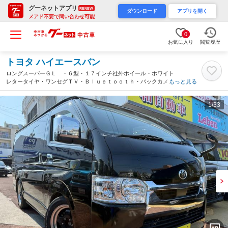
グーネットアプリ
RENEW
ダウンロード
アプリを開く
メアド不要で問い合わせ可能
0
お気に入り
閲覧履歴
トヨタ ハイエースバン
ロングスーパーＧＬ ・６型・１７インチ社外ホイール・ホワイト
レタータイヤ・ワンセグＴＶ・Ｂｌｕｅｔｏｏｔｈ・バックカメ
もっと見る
ラ・アドブルー・ＥＴＣ２．０・トヨタセーフティー・電動格納ミ
ラー・ＬＥＤライト・両側スライドドア（沖縄県）
1
/33