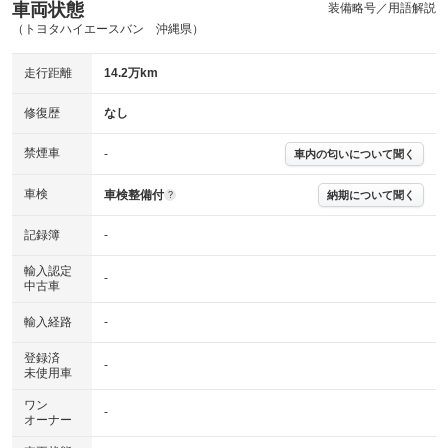
車両状態
装備略号／用語解説
（トヨタハイエースバン 沖縄県）
走行距離
14.2万km
修復歴
なし
禁煙車
-
車内の匂いについて聞く
車検
車検整備付
納期について聞く
?
記録簿
-
輸入認定
-
中古車
輸入経路
-
登録済
-
未使用車
ワン
-
オーナー