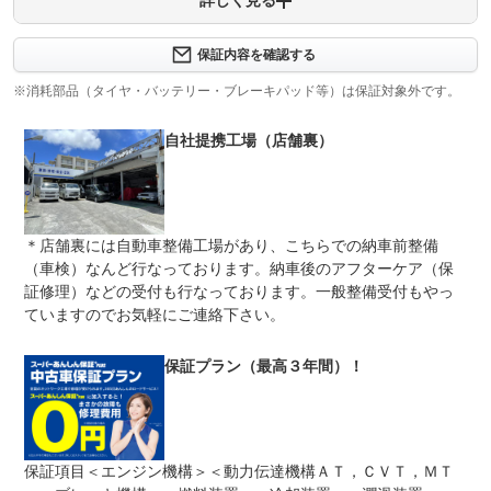
詳しく見る
保証内容について問い合わせる
計350項目
保証内容を確認する
保証項目（・エンジン関係・ステアリング機構・装備品・
保証項目
エアコン機構・ハイブリット機構・動力伝達機構・前後ア
※消耗部品（タイヤ・バッテリー・ブレーキパッド等）は保証対象外です。
クスル機構・窓・ドア・サスペンション機構・ブレーキ機
構）※保証グレードによって内容が変わります。
自社提携工場（店舗裏）
修理回数
無制限
車両本体価格
上限金額
・基本的には修理限度額は販売時の車両価格になります。
＊店舗裏には自動車整備工場があり、こちらでの納車前整備
免責金
無し
（車検）なんど行なっております。納車後のアフターケア（保
証修理）などの受付も行なっております。一般整備受付もやっ
・弊社には同じ敷地内に提携工場があり、納車前の整備や
保証修理
車検も全てこちらで行っています。なのでお客様のお車が
ていますのでお気軽にご連絡下さい。
受付先
故障した時にはこちらで修理対応になります。
整備付 法定12ヶ月または法定24ヶ月点検整備付
保証プラン（最高３年間）！
法定整備
※車検なし・車検整備付の場合は法定24ヶ月点検整備付
※商用車は6ヶ月または12ヶ月点検整備付
納車前に、エンジンオイル、バッテリー、ブレーキ点検を
法定整備
行います！（要交換）納車時に整備工場の記録簿もお付け
について
しますので一目で整備内容確認出来ます！
保証項目＜エンジン機構＞＜動力伝達機構ＡＴ，ＣＶＴ，ＭＴ