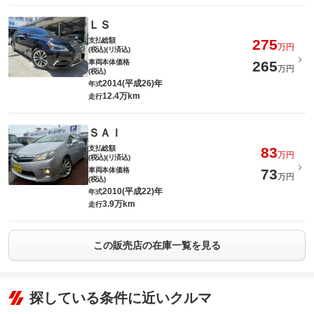
ＬＳ
支払総額
275
万円
(税込)(リ済込)
車両本体価格
265
万円
(税込)
2014(平成26)年
年式
12.4万km
走行
ＳＡＩ
支払総額
83
万円
(税込)(リ済込)
車両本体価格
73
万円
(税込)
2010(平成22)年
年式
3.9万km
走行
この販売店の在庫一覧を見る
探している条件に近いクルマ