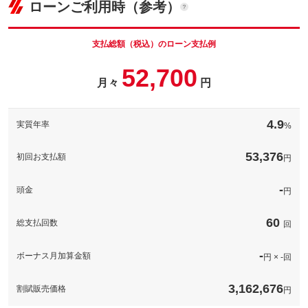
ローンご利用時（参考）
車両本体価
270
万円
格
パック内容
備考
－
支払総額（税込）のローン支払例
パック内容
52,700
このパックの見積もり依頼（無料）
備考
－
月々
円
このパックの見積もり依頼（無料）
備考
－
4.9
実質年率
%
このパックの見積もり依頼（無料）
53,376
初回お支払額
円
-
頭金
円
60
総支払回数
回
-
ボーナス月加算金額
円 × -回
3,162,676
割賦販売価格
円