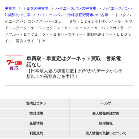
中古車
トヨタの中古車
ハイエースバンの中古車
ハイエースバン・
沖縄県の中古車
ハイエースバン・沖縄県宜野湾市の中古車
トヨタ ハ
イエースバン ロングスーパーＧＬ ・６型・１７インチ社外ホイール・ホワ
イトレタータイヤ・ワンセグＴＶ・Ｂｌｕｅｔｏｏｔｈ・バックカメラ・ア
ドブルー・ＥＴＣ２．０・トヨタセーフティー・電動格納ミラー・ＬＥＤラ
イト・両側スライドドア
車買取・車査定はグーネット買取 営業電
話なし
【日本最大級の加盟店数】約30万のデータから予
想以上の高額査定を実現！
質問はコチラ
ヘルプ
推奨環境
個人情報保護方針
企業情報
採用情報
利用規約
個人情報の取扱いについて