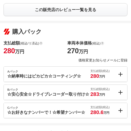
この販売店のレビュー一覧を見る
購入パック
支払総額
車両本体価格
(税込/リ済込)
(税込)
280
270
万円
万円
価格変更お知らせメールに登録
支払総額(税込)
Aパック
280
☆納車時にはピカピカ☆コーティング☆
万円
内：オプシ
--
ョン価格
支払総額(税込)
Bパック
万円
283
(税込)
☆安心安全☆ドライブレコーダー取り付け☆
万円
車両本体価
270
万円
内：オプシ
格
3
ョン価格
支払総額(税込)
Cパック
万円
280.6
(税込)
☆お好きなナンバーで！☆希望ナンバー☆
万円
車両本体価
270
万円
内：オプシ
格
パック内容
0.6
ョン価格
万円
(税込)