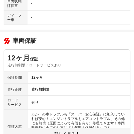
車両状態
-
評価書
ディーラ
-
ー車
車両保証
12ヶ月
保証
走行無制限／ロードサービスあり
保証期間
12ヶ月
走行距離
走行無制限
ロード
有り
サービス
万が一の車トラブルも『スーパー安心保証』に加入してい
れば安心！エンジントラブルもエアコントラブル、その他
にも無償（原因によって有償も有り）修理できます！車両
保証内容
販売時に全てのお車に『１年間の保証付き』です