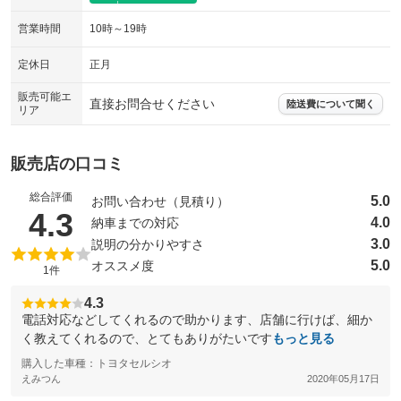
エアサスペンション
ヘッドライトウォッシャー
：装備なし
：装備なし
営業時間
10時～19時
装備略号／用語解説
定休日
正月
販売可能エ
直接お問合せください
陸送費について聞く
リア
販売店の口コミ
総合評価
5.0
お問い合わせ（見積り）
（5点満点中）
4.3
4.0
納車までの対応
3.0
説明の分かりやすさ
5.0
オススメ度
1件
4.3
電話対応などしてくれるので助かります、店舗に行けば、細か
く教えてくれるので、とてもありがたいです
もっと見る
購入した車種：トヨタセルシオ
えみつん
2020年05月17日