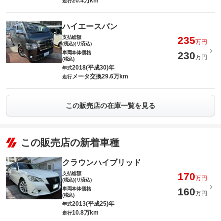
20.4万km
走行
ハイエースバン
支払総額
235
万円
(税込)(リ済込)
車両本体価格
230
万円
(税込)
2018(平成30)年
年式
メータ交換29.6万km
走行
この販売店の在庫一覧を見る
この販売店の新着車種
クラウンハイブリッド
支払総額
170
万円
(税込)(リ済込)
車両本体価格
160
万円
(税込)
2013(平成25)年
年式
10.8万km
走行