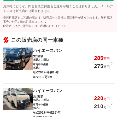
お気軽にどうぞ。問合せ後に何度もご連絡が届くことはありません。メールア
ドレスは販売店に公開されません。
※無料電話をご利用の場合は、販売店へお客様の電話番号が通知されます。無料電話
番号ご利用の際の注意点は
こちら
IP電話、ひかり電話からはご利用いただけません。
この販売店の同一車種
ハイエースバン
支払総額
285
万円
(税込)(リ済込)
車両本体価格
275
万円
(税込)
2019(令和1)年
年式
11.2万km
走行
ハイエースバン
支払総額
220
万円
(税込)(リ済込)
車両本体価格
210
万円
(税込)
2017(平成29)年
年式