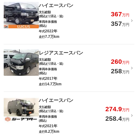
ハイエースバン
支払総額
367
万円
(税込)(リ済込・追)
車両本体価格
357
万円
(税込)
2022年
年式
7.7万km
走行
レジアスエースバン
支払総額
260
万円
(税込)(リ済込・追)
車両本体価格
258
万円
(税込)
2017年
年式
14.7万km
走行
ハイエースバン
支払総額
274.9
万円
(税込)(リ済込・追)
車両本体価格
258.4
万円
(税込)
2021年
年式
8.2万km
走行