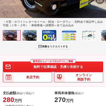
・６型・ホワイトレターホイール・軽油・ローダウン ・別料金で保証申し込み
可能（１年～２年）・車検整備＋諸費用＝全て込み込み
画像をリクエストする
販売店からメールで
最短即日
にご連絡
無料で在庫確認・見積り依頼する
オンライン
来店予約
商談予約
支払総額
車両本体価格
(税込/リ済込)
(税込)
280
270
万円
万円