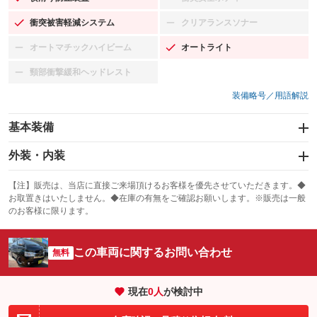
：装備あり
：装備なし
衝突被害軽減システム
クリアランスソナー
：装備あり
：装備なし
オートマチックハイビーム
オートライト
：装備なし
：装備あり
頸部衝撃緩和ヘッドレスト
：装備なし
装備略号／用語解説
基本装備
エアバッグ：運転席
外装・内装
：装備あり
スライドドア：両面
カーナビ：SDナビ
：装備あり
：装備あり
【注】販売は、当店に直接ご来場頂けるお客様を優先させていただきます。◆
お取置きはいたしません。◆在庫の有無をご確認お願いします。※販売は一般
サンルーフ
ABS
TV：ワンセグ
：装備なし
：装備あり
：装備あり
のお客様に限ります。
エアコン
Wエアコン
オーディオ：CDまたはCDチェンジャー／ミュージックサーバー
：装備あり
：装備あり
：装備あり
この車両に関するお問い合わせ
リフトアップ
パワーステアリング
無料
ビジュアル：-／DVD再生
：装備なし
：装備あり
：装備あり
ダウンヒルアシストコントロール
アルミホイール：17インチ
：装備なし
：装備あり
現在
0
人
が検討中
パワーウィンドウ
盗難防止システム
革シート
ハーフレザーシート
：装備あり
：装備あり
：装備なし
：装備なし