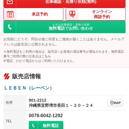
在庫確認・見積り依頼(無料)
アイドリングストップ
ドライブレコーダー
キーレス
LEDヘッドランプ
：装備なし
：装備なし
：装備あり
：装備あり
オンライン
USB入力端子
Bluetooth接続
来店予約
HID(キセノンライト)
ポータブルナビ
：装備なし
：装備あり
商談予約
：装備なし
：装備なし
100V電源
クリーンディーゼル
まずは在庫確認・見積り依頼
バックカメラ
ETC2.0
：装備あり
：装備なし
：装備あり
：装備あり
無料電話でお問い合わせ
センターデフロック
エアロ
スマートキー
：装備なし
：装備なし
：装備なし
お気軽にどうぞ。問合せ後に何度もご連絡が届くことはありません。メールア
レンタカーアップ
展示・試乗車
ドレスは販売店に公開されません。
ローダウン
ランフラットタイヤ
：装備なし
：装備なし
：装備あり
：装備なし
※無料電話をご利用の場合は、販売店へお客様の電話番号が通知されます。無料電話
電動格納ミラー
パワーシート
3列シート
：装備あり
番号ご利用の際の注意点は
こちら
：装備なし
：装備なし
IP電話、ひかり電話からはご利用いただけません。
装備略号／用語解説
ベンチシート
フルフラットシート
：装備なし
：装備なし
販売店情報
チップアップシート
オットマン
：装備なし
：装備なし
電動格納サードシート
シートヒーター
：装備なし
：装備なし
ＬＥＢＥＮ（レーベン）
ウォークスルー
後席モニター
：装備なし
：装備なし
901-2212
住所
MAP
沖縄県宜野湾市長田１－２０－２４
電動リアゲート
フロントカメラ
：装備なし
：装備なし
0078-6042-1292
シートエアコン
全周囲カメラ
：装備なし
：装備なし
TEL
無料電話
サイドカメラ
ルーフレール
：装備なし
：装備なし