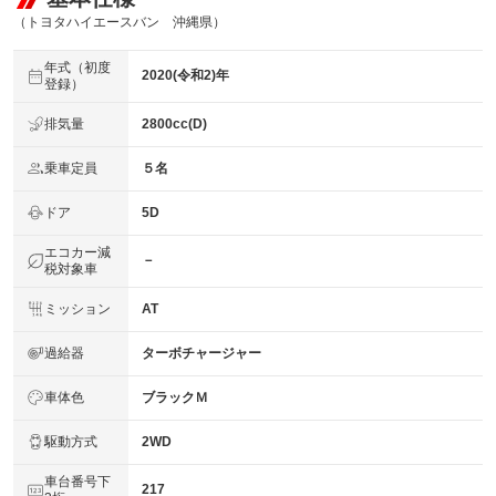
（トヨタハイエースバン 沖縄県）
年式（初度
2020(令和2)年
登録）
排気量
2800cc(D)
乗車定員
５名
ドア
5D
エコカー減
－
税対象車
ミッション
AT
過給器
ターボチャージャー
車体色
ブラックＭ
駆動方式
2WD
車台番号下
217