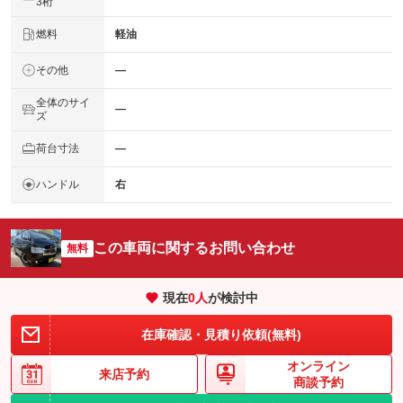
3桁
燃料
軽油
その他
―
全体のサイ
―
ズ
荷台寸法
―
ハンドル
右
この車両に関するお問い合わせ
無料
現在
0
人
が検討中
在庫確認・見積り依頼(無料)
オンライン
来店予約
商談予約