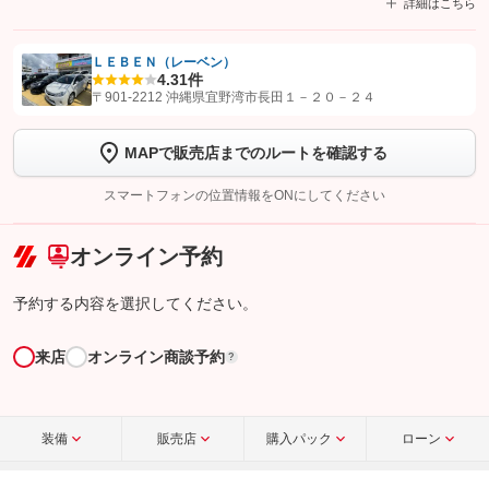
詳細はこちら
ＬＥＢＥＮ（レーベン）
4.3
1件
【STEP1】
認証画面でグーネットを友だち追加してから「許可する」ボタンを押
〒901-2212 沖縄県宜野湾市長田１－２０－２４
します
MAPで販売店までのルートを確認する
【STEP2】
トーク画面で
ボタンをタップして問い合わせを
完了してください。
スマートフォンの位置情報をONにしてください
こちら
オンライン予約
予約する内容を選択してください。
来店
オンライン商談予約
?
装備
販売店
購入パック
ローン