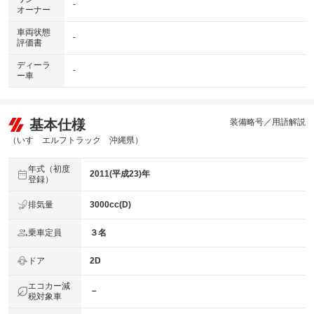
-
オーナー
車両状態
-
評価書
ディーラ
-
ー車
基本仕様
装備略号／用語解説
（いすゞエルフトラック 沖縄県）
年式（初度
2011(平成23)年
登録）
排気量
3000cc(D)
乗車定員
３名
ドア
2D
エコカー減
－
税対象車