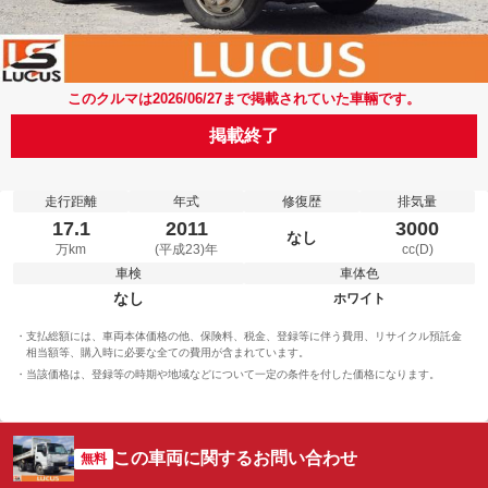
このクルマは2026/06/27まで掲載されていた車輛です。
掲載終了
走行距離
年式
修復歴
排気量
17.1
2011
3000
なし
万km
(平成23)年
cc(D)
車検
車体色
なし
ホワイト
支払総額には、車両本体価格の他、保険料、税金、登録等に伴う費用、リサイクル預託金
相当額等、購入時に必要な全ての費用が含まれています。
当該価格は、登録等の時期や地域などについて一定の条件を付した価格になります。
この車両に関するお問い合わせ
無料