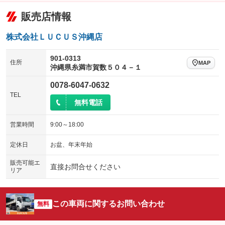
：装備なし
：装備なし
アームロール
垂直式
販売店情報
パワーシート
3列シート
：装備なし
：装備なし
：装備なし
：装備なし
アーム式
後輪ダブル
ベンチシート
フルフラットシート
：装備なし
：装備あり
：装備なし
：装備なし
株式会社ＬＵＣＵＳ沖縄店
三方開
ラッシングレール
チップアップシート
オットマン
：装備あり
：装備なし
：装備なし
：装備なし
901-0313
住所
MAP
サイドドア
三転ダンプ
沖縄県糸満市賀数５０４－１
電動格納サードシート
シートヒーター
：装備なし
：装備なし
：装備なし
：装備なし
荷台幌付き
クラッチレス
0078-6047-0632
ウォークスルー
後席モニター
：装備なし
：装備なし
：装備なし
：装備なし
TEL
ヒッチメンバー
坂道発進補助装置
無料電話
電動リアゲート
フロントカメラ
：装備なし
：装備あり
：装備なし
：装備なし
レンタカーアップ
展示・試乗車
シートエアコン
全周囲カメラ
：装備なし
：装備なし
：装備なし
：装備なし
営業時間
9:00～18:00
電動格納ミラー
サイドカメラ
ルーフレール
：装備なし
：装備なし
：装備なし
定休日
お盆、年末年始
装備略号／用語解説
エアサスペンション
ヘッドライトウォッシャー
：装備なし
：装備なし
販売可能エ
直接お問合せください
リア
装備略号／用語解説
この車両に関するお問い合わせ
無料