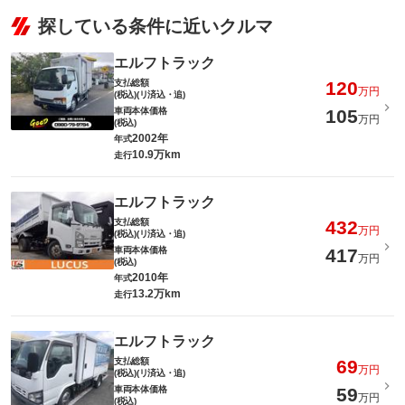
探している条件に近いクルマ
エルフトラック
支払総額
120
万円
(税込)(リ済込・追)
車両本体価格
105
万円
(税込)
2002年
年式
10.9万km
走行
エルフトラック
支払総額
432
万円
(税込)(リ済込・追)
車両本体価格
417
万円
(税込)
2010年
年式
13.2万km
走行
エルフトラック
支払総額
69
万円
(税込)(リ済込・追)
車両本体価格
59
万円
(税込)