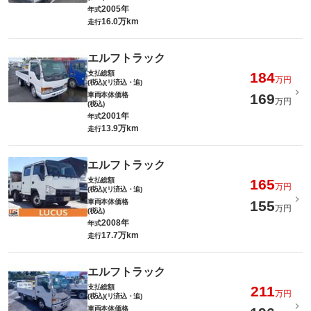
2005年
年式
16.0万km
走行
エルフトラック
支払総額
184
万円
(税込)(リ済込・追)
車両本体価格
169
万円
(税込)
2001年
年式
13.9万km
走行
エルフトラック
支払総額
165
万円
(税込)(リ済込・追)
車両本体価格
155
万円
(税込)
2008年
年式
17.7万km
走行
エルフトラック
支払総額
211
万円
(税込)(リ済込・追)
車両本体価格