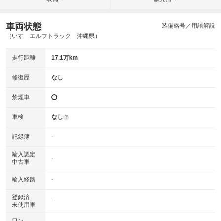
車両状態
装備略号／用語解説
（いすゞエルフトラック 沖縄県）
走行距離
17.1万km
修復歴
なし
禁煙車
車検
なし
?
記録簿
-
輸入認定
-
中古車
輸入経路
-
登録済
-
未使用車
ワン