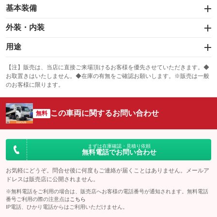
基本装備
エアバッグ：運転席
外装・内装
：装備あり
スライドドア
カーナビ
：装備なし
用途
：装備なし
サンルーフ
ABS
TV
：装備なし
：装備あり
冷凍（中温 -5℃）
冷凍（低温 -20℃）
：装備なし
：装備なし
：装備なし
【注】販売は、当店に直接ご来場頂けるお客様を優先させていただきます。◆
お取置きはいたしません。◆在庫の有無をご確認お願いします。※販売は一般
エアコン
Wエアコン
オーディオ
：装備あり
：装備なし
冷凍（超低温 -30℃以下）
冷蔵
：装備なし
：装備なし
：装備なし
のお客様に限ります。
リフトアップ
パワーステアリング
ビジュアル
：装備なし
：装備あり
保冷
低床
：装備なし
：装備なし
：装備なし
ダウンヒルアシストコントロール
この車両に関するお問い合わせ
アルミホイール
：装備なし
無料
全低床（フルフラットロー）
高床
：装備なし
：装備あり
：装備なし
パワーウィンドウ
盗難防止システム
革シート
ハーフレザーシート
：装備あり
：装備なし
装備略号／用語解説
：装備なし
：装備なし
アイドリングストップ
ドライブレコーダー
キーレス
LEDヘッドランプ
まずは在庫確認・見積り依頼
：装備なし
：装備なし
：装備あり
：装備なし
無料電話でお問い合わせ
USB入力端子
Bluetooth接続
HID(キセノンライト)
ポータブルナビ
：装備なし
：装備なし
：装備なし
：装備なし
お気軽にどうぞ。問合せ後に何度もご連絡が届くことはありません。メールア
100V電源
クリーンディーゼル
ドレスは販売店に公開されません。
バックカメラ
ETC
：装備なし
：装備なし
：装備なし
：装備あり
※無料電話をご利用の場合は、販売店へお客様の電話番号が通知されます。無料電話
センターデフロック
エアロ
スマートキー
：装備なし
番号ご利用の際の注意点は
こちら
：装備なし
：装備なし
IP電話、ひかり電話からはご利用いただけません。
ラジコン付き
フックイン付き
ローダウン
ランフラットタイヤ
：装備なし
：装備なし