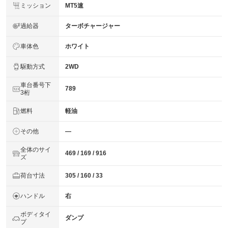
ミッション
MT5速
過給器
ターボチャージャー
車体色
ホワイト
駆動方式
2WD
車台番号下
789
3桁
燃料
軽油
その他
―
全体のサイ
469 / 169 / 916
ズ
荷台寸法
305 / 160 / 33
ハンドル
右
ボディタイ
ダンプ
プ