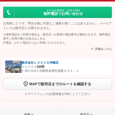
まずは在庫確認・見積り依頼
無料電話でお問い合わせ
お気軽にどうぞ。問合せ後に何度もご連絡が届くことはありません。 メールア
ドレスは販売店に公開されません。
※無料電話をご利用の場合は、販売店へお客様の電話番号が通知されます。無料電話
番号ご利用の際の注意点は
こちら
IP電話、ひかり電話からはご利用いただけません。
詳細はこちら
株式会社ＬＵＣＵＳ沖縄店
0
0件
【STEP1】
認証画面でグーネットを友だち追加してから「許可する」ボタンを押
〒901-0313 沖縄県糸満市賀数５０４－１
します
MAPで販売店までのルートを確認する
【STEP2】
トーク画面で
ボタンをタップして問い合わせを
完了してください。
スマートフォンの位置情報をONにしてください
こちら
装備
販売店