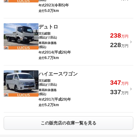
2023(令和5)年
年式
5.0万km
走行
デュトロ
支払総額
238
万円
(税込)(リ済込)
車両本体価格
228
万円
(税込)
2014(平成26)年
年式
6.7万km
走行
ハイエースワゴン
支払総額
347
万円
(税込)(リ済込)
車両本体価格
337
万円
(税込)
2017(平成29)年
年式
5.2万km
走行
この販売店の在庫一覧を見る