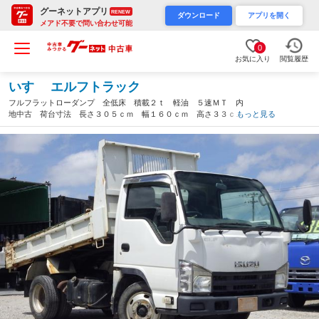
グーネットアプリ
RENEW
ダウンロード
アプリを開く
メアド不要で問い合わせ可能
0
お気に入り
閲覧履歴
いすゞ エルフトラック
フルフラットローダンプ 全低床 積載２ｔ 軽油 ５速ＭＴ 内
地中古 荷台寸法 長さ３０５ｃｍ 幅１６０ｃｍ 高さ３３ｃ
もっと見る
ｍ ＰＳ ＰＷ 坂道発進補助装置 ＥＴＣ キーレス メッキパ
ーツ 新品シートカバー ラジオ（沖縄県）