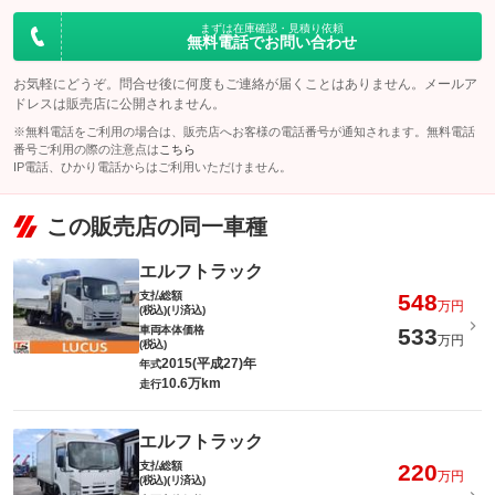
まずは在庫確認・見積り依頼
無料電話でお問い合わせ
お気軽にどうぞ。問合せ後に何度もご連絡が届くことはありません。メールア
ドレスは販売店に公開されません。
※無料電話をご利用の場合は、販売店へお客様の電話番号が通知されます。無料電話
番号ご利用の際の注意点は
こちら
IP電話、ひかり電話からはご利用いただけません。
この販売店の同一車種
エルフトラック
支払総額
548
万円
(税込)(リ済込)
車両本体価格
533
万円
(税込)
2015(平成27)年
年式
10.6万km
走行
エルフトラック
支払総額
220
万円
(税込)(リ済込)