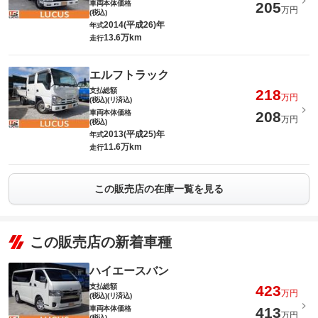
車両本体価格
205
万円
(税込)
2014(平成26)年
年式
13.6万km
走行
エルフトラック
支払総額
218
万円
(税込)(リ済込)
車両本体価格
208
万円
(税込)
2013(平成25)年
年式
11.6万km
走行
この販売店の在庫一覧を見る
この販売店の新着車種
ハイエースバン
支払総額
423
万円
(税込)(リ済込)
車両本体価格
413
万円
(税込)