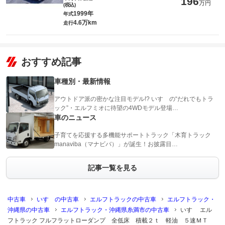
196
万円
(税込)
1999年
年式
4.6万km
走行
おすすめ記事
車種別・最新情報
アウトドア派の密かな注目モデル!? いすゞの“だれでもトラ
ック”・エルフミオに待望の4WDモデル登場…
車のニュース
子育てを応援する多機能サポートトラック「木育トラック
manaviba（マナビバ）」が誕生！お披露目…
記事一覧を見る
中古車
いすゞの中古車
エルフトラックの中古車
エルフトラック・
沖縄県の中古車
エルフトラック・沖縄県糸満市の中古車
いすゞ エル
フトラック フルフラットローダンプ 全低床 積載２ｔ 軽油 ５速ＭＴ