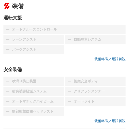
装備
運転支援
オートクルーズコントロール
：装備なし
レーンアシスト
自動駐車システム
：装備なし
：装備なし
パークアシスト
：装備なし
装備略号／用語解説
安全装備
横滑り防止装置
衝突安全ボディ
：装備なし
：装備なし
衝突被害軽減システム
クリアランスソナー
：装備なし
：装備なし
オートマチックハイビーム
オートライト
：装備なし
：装備なし
頸部衝撃緩和ヘッドレスト
：装備なし
装備略号／用語解説