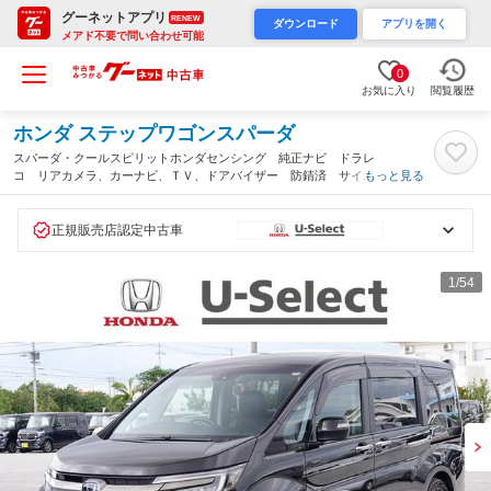
グーネットアプリ
RENEW
ダウンロード
アプリを開く
メアド不要で問い合わせ可能
0
お気に入り
閲覧履歴
ホンダ ステップワゴンスパーダ
スパーダ・クールスピリットホンダセンシング 純正ナビ ドラレ
コ リアカメラ、カーナビ、ＴＶ、ドアバイザー 防錆済 サイド
もっと見る
エアバック スマートキ 左右電動スライドドア バックモニタ
Ｗエアコン 地ＴＶ ナビ＆ＴＶ ＵＳＢ 助手席エアバッグ Ａ
ＡＣ（沖縄県）
正規販売店認定中古車
1
/54