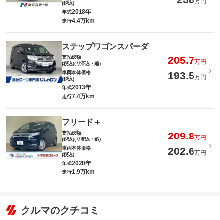
万円
(税込)
2018年
年式
4.4万km
走行
ステップワゴンスパーダ
支払総額
205.7
万円
(税込)(リ済込・追)
車両本体価格
193.5
万円
(税込)
2013年
年式
7.4万km
走行
フリード＋
支払総額
209.8
万円
(税込)(リ済込・追)
車両本体価格
202.6
万円
(税込)
2020年
年式
1.9万km
走行
クルマのクチコミ