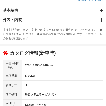
基本装備
エアバッグ：運転席/助手席/サイド
外装・内装
：装備あり
スライドドア：両面電動
カーナビ：メモリーナビ他
：装備あり
：装備あり
【注】販売は、当店に直接ご来場頂けるお客様を優先させていただきます。◆
お取置きはいたしません。◆在庫の有無をご確認お願いします。※販売は一般
サンルーフ
ABS
TV：フルセグ
：装備なし
：装備あり
：装備あり
のお客様に限ります。
エアコン
Wエアコン
オーディオ：CDまたはCDチェンジャー
：装備あり
：装備あり
：装備あり
リフトアップ
パワーステアリング
カタログ情報(新車時)
ビジュアル：-／DVD再生
：装備なし
：装備あり
：装備あり
ダウンヒルアシストコントロール
アルミホイール
：装備なし
：装備なし
全長×全幅
4760x1695x1840mm
×全高
パワーウィンドウ
盗難防止システム
革シート
ハーフレザーシート
：装備あり
：装備なし
：装備なし
：装備なし
車両重量
1700kg
アイドリングストップ
ドライブレコーダー
キーレス
LEDヘッドランプ
：装備あり
：装備あり
：装備あり
：装備あり
USB入力端子
Bluetooth接続
駆動形式
FF
HID(キセノンライト)
ポータブルナビ
：装備あり
：装備なし
：装備なし
：装備なし
100V電源
クリーンディーゼル
バックカメラ
ETC
使用燃料
無鉛レギュラーガソリン
：装備なし
：装備なし
：装備あり
：装備あり
センターデフロック
エアロ
スマートキー
：装備なし
WLTCモ
：装備なし
：装備あり
13.6km/リットル