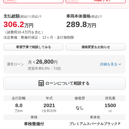
支払総額
車両本体価格
(税込/リ済込)
(税込)
306.2
289.8
万円
万円
（諸費用16.4万円を含む）
法定整備：
整備付
保証：
12ヶ月・走行無制限
希望予算で相談してみる
価格変更をお知らせ
26,800
月々
円
通常ローン
詳細を見る
実質年率6.9%・72回
ローンについて相談する
走行距離
年式
修復歴
排気量
8.0
2021
1500
なし
万km
(令和3)年
cc
車検
車体色
車検整備付
プレミアムスパークルブラックＰ