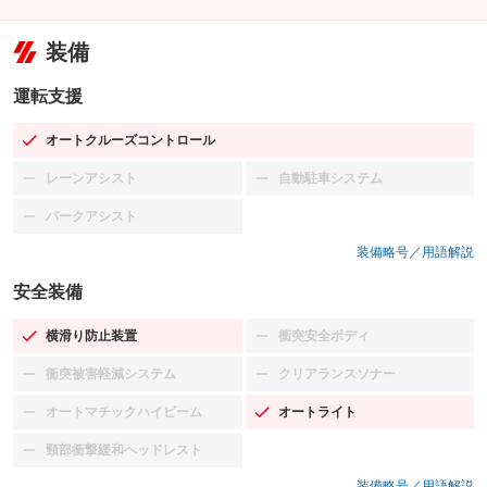
装備
運転支援
オートクルーズコントロール
：装備あり
レーンアシスト
自動駐車システム
：装備なし
：装備なし
パークアシスト
：装備なし
装備略号／用語解説
安全装備
横滑り防止装置
衝突安全ボディ
：装備あり
：装備なし
衝突被害軽減システム
クリアランスソナー
：装備なし
：装備なし
オートマチックハイビーム
オートライト
：装備なし
：装備あり
頸部衝撃緩和ヘッドレスト
：装備なし
装備略号／用語解説