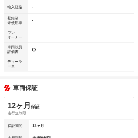
輸入経路
-
登録済
-
未使用車
ワン
-
オーナー
車両状態
評価書
ディーラ
-
ー車
車両保証
12ヶ月
保証
走行無制限
保証期間
12ヶ月