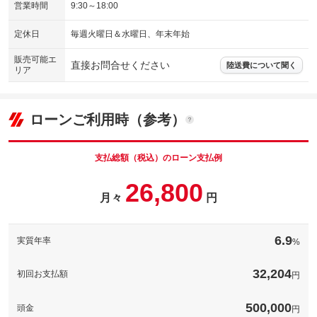
営業時間
9:30～18:00
定休日
毎週火曜日＆水曜日、年末年始
販売可能エ
直接お問合せください
陸送費について聞く
リア
ローンご利用時（参考）
支払総額（税込）のローン支払例
26,800
月々
円
6.9
実質年率
%
32,204
初回お支払額
円
500,000
頭金
円