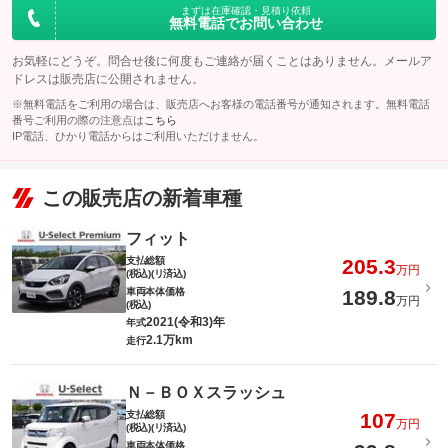
まずは在庫確認・見積り依頼
無料電話でお問い合わせ
お気軽にどうぞ。問合せ後に何度もご連絡が届くことはありません。メールア
ドレスは販売店に公開されません。
※無料電話をご利用の場合は、販売店へお客様の電話番号が通知されます。無料電話
番号ご利用の際の注意点は
こちら
IP電話、ひかり電話からはご利用いただけません。
この販売店の新着車種
フィット
支払総額
205.3
万円
(税込)(リ済込)
車両本体価格
189.8
万円
(税込)
2021(令和3)年
年式
2.1万km
走行
Ｎ－ＢＯＸスラッシュ
支払総額
107
万円
(税込)(リ済込)
車両本体価格