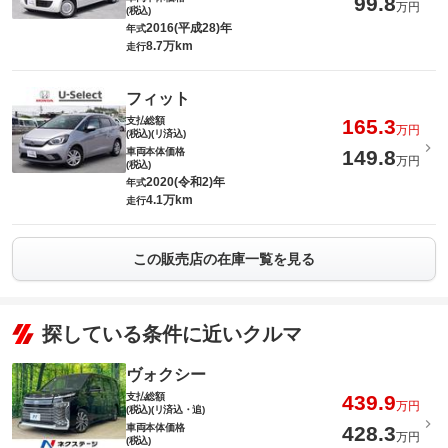
99.8
万円
(税込)
2016(平成28)年
年式
8.7万km
走行
フィット
支払総額
165.3
万円
(税込)(リ済込)
車両本体価格
149.8
万円
(税込)
2020(令和2)年
年式
4.1万km
走行
この販売店の在庫一覧を見る
探している条件に近いクルマ
ヴォクシー
支払総額
439.9
万円
(税込)(リ済込・追)
車両本体価格
428.3
万円
(税込)