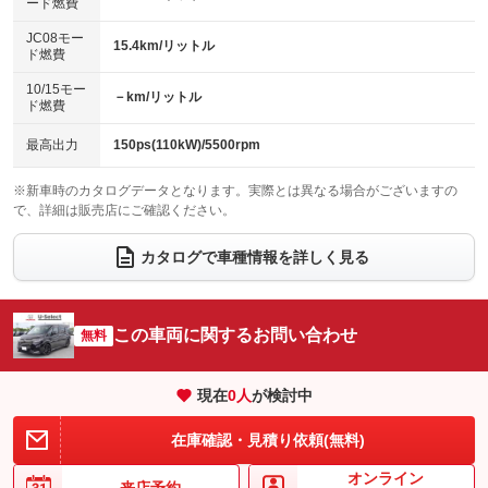
ード燃費
レンタカーアップ
展示・試乗車
ローダウン
ランフラットタイヤ
：装備なし
：装備なし
：装備なし
：装備なし
JC08モー
15.4km/リットル
ド燃費
電動格納ミラー
パワーシート
3列シート
：装備なし
：装備なし
：装備なし
10/15モー
装備略号／用語解説
－km/リットル
ベンチシート
フルフラットシート
ド燃費
：装備なし
：装備なし
チップアップシート
オットマン
：装備なし
：装備なし
最高出力
150ps(110kW)/5500rpm
電動格納サードシート
シートヒーター
：装備なし
：装備あり
※新車時のカタログデータとなります。実際とは異なる場合がございますの
で、詳細は販売店にご確認ください。
ウォークスルー
後席モニター
：装備なし
：装備なし
電動リアゲート
フロントカメラ
カタログで車種情報を詳しく見る
：装備なし
：装備なし
シートエアコン
全周囲カメラ
：装備なし
：装備なし
サイドカメラ
ルーフレール
この車両に関するお問い合わせ
：装備なし
無料
：装備なし
エアサスペンション
ヘッドライトウォッシャー
：装備なし
：装備なし
現在
0
人
が検討中
装備略号／用語解説
在庫確認・見積り依頼(無料)
オンライン