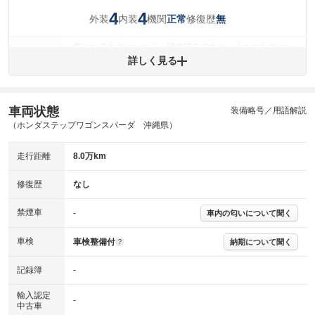
4
4
外装
内装
機関
修復歴
正常
無
気になるキズやヘコミは補修済みですが、小さなキズやヘ
外装
コミが残っています。
詳しく見る
(車両外装)
キズ・へこみについて問い合わせる
内装
気になる汚れ等が、部分的にあります。
(内装状態)
車両状態
装備略号／用語解説
（ホンダステップワゴンスパーダ 沖縄県）
主要機関に不具合はありません。
機関
走行距離
8.0万km
詳細は鑑定書をご確認ください。
修復歴
修復歴
なし
※グー鑑定は保証サービスではございません。購入時は必ず現車をご確認
下さい。
禁煙車
-
車内の匂いについて聞く
※実際にお渡しするコンディションチェックシートにつきましては、形式
および表示項目が異なる場合がございます。
※グー鑑定の評価はあくまでも記載している鑑定日の鑑定結果となりま
車検
車検整備付
納期について聞く
?
す。車両情報等の詳細は各販売店へお問い合わせ下さい。
記録簿
-
輸入認定
-
中古車