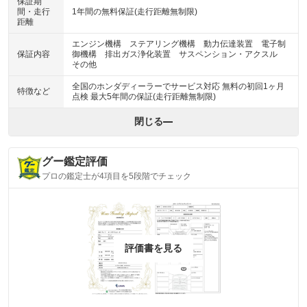
保証期
間・走行
1年間の無料保証(走行距離無制限)
距離
エンジン機構 ステアリング機構 動力伝達装置 電子制
保証内容
御機構 排出ガス浄化装置 サスペンション・アクスル
その他
全国のホンダディーラーでサービス対応 無料の初回1ヶ月
特徴など
点検 最大5年間の保証(走行距離無制限)
閉じる
グー鑑定評価
プロの鑑定士が4項目を5段階でチェック
評価書を見る