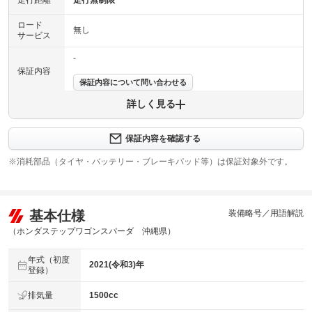
走行距離
走行無制限
ロード
無し
サービス
-
保証内容
保証内容について問い合わせる
詳しく見る
保証項目
-
修理回数
-
保証内容を確認する
※消耗部品（タイヤ・バッテリー・ブレーキパッド等）は保証対象外です。
上限金額
-
免責金
無し
基本仕様
装備略号／用語解説
保証修理
-
受付先
（ホンダステップワゴンスパーダ 沖縄県）
整備付 法定12ヶ月または法定24ヶ月点検整備付
年式（初度
法定整備
※車検なし・車検整備付の場合は法定24ヶ月点検整備付
2021(令和3)年
登録）
※商用車は6ヶ月または12ヶ月点検整備付
法定整備
排気量
1500cc
-
について