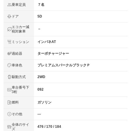
乗車定員
７名
ドア
5D
エコカー減
－
税対象車
ミッション
インパネAT
過給器
ターボチャージャー
車体色
プレミアムスパークルブラックＰ
駆動方式
2WD
車台番号下
092
3桁
燃料
ガソリン
その他
―
全体のサイ
476 / 170 / 184
ズ