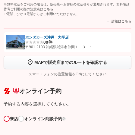
※無料電話をご利用の場合は、販売店へお客様の電話番号が通知されます。無料電話
番号ご利用の際の注意点は
こちら
IP電話、ひかり電話からはご利用いただけません。
詳細はこちら
ホンダカーズ沖縄 大平店
0
0件
【STEP1】
認証画面でグーネットを友だち追加してから「許可する」ボタンを押
〒901-2103 沖縄県浦添市仲間１－３－１
します
MAPで販売店までのルートを確認する
【STEP2】
トーク画面で
ボタンをタップして問い合わせを
完了してください。
スマートフォンの位置情報をONにしてください
こちら
オンライン予約
予約する内容を選択してください。
来店
オンライン商談予約
?