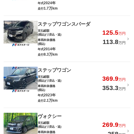
2024年
年式
1.7万km
走行
ステップワゴンスパーダ
支払総額
125.5
万円
(税込)(リ済込・追)
車両本体価格
113.8
万円
(税込)
2014年
年式
8.3万km
走行
ステップワゴン
支払総額
369.9
万円
(税込)(リ済込・追)
車両本体価格
353.3
万円
(税込)
2023年
年式
2.1万km
走行
ヴォクシー
支払総額
269.9
万円
(税込)(リ済込・追)
車両本体価格
258