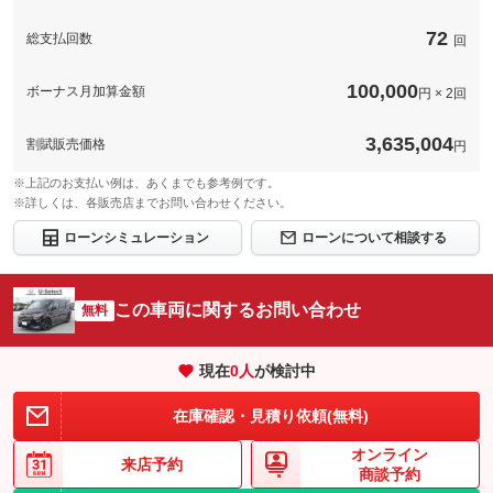
72
総支払回数
回
100,000
ボーナス月加算金額
円 × 2回
3,635,004
割賦販売価格
円
※上記のお支払い例は、あくまでも参考例です。
※詳しくは、各販売店までお問い合わせください。
ローンシミュレーション
ローンについて相談する
この車両に関するお問い合わせ
無料
現在
0
人
が検討中
在庫確認・見積り依頼(無料)
オンライン
来店予約
商談予約