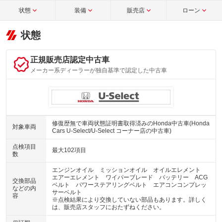
状態
装備
販売店
ローン
状態
正規販売店認定中古車
メーカー系ディーラーが独自基準で認定した中古車
修復歴無で車両状態証明書取得済みのHonda中古車(Honda
対象車両
Cars U-Select/U-Select コーナー店の中古車)
点検項目
最大102項目
数
エンジンオイル ミッションオイル オイルエレメント
エアーエレメント ワイパーブレード バッテリー ACG
交換部品
ベルト パワーステアリングベルト エアコンコンプレッ
などの内
サーベルト
容
※点検結果により交換していない部品もあります。詳しく
は、販売店スタッフにおたずねください。