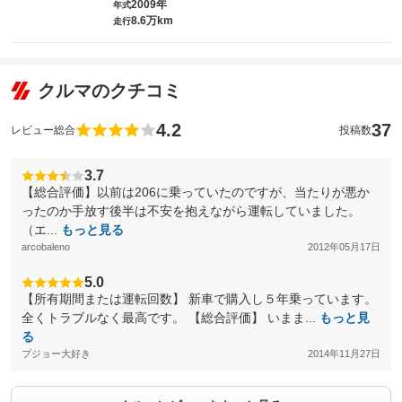
2009年
年式
8.6万km
走行
クルマのクチコミ
4.2
37
レビュー総合
投稿数
3.7
【総合評価】以前は206に乗っていたのですが、当たりが悪か
ったのか手放す後半は不安を抱えながら運転していました。
（エ...
もっと見る
arcobaleno
2012年05月17日
5.0
【所有期間または運転回数】 新車で購入し５年乗っています。
全くトラブルなく最高です。 【総合評価】 いまま...
もっと見
る
プジョー大好き
2014年11月27日