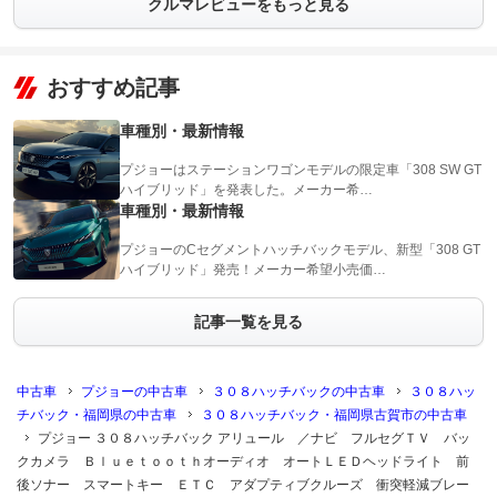
クルマレビューをもっと見る
おすすめ記事
車種別・最新情報
プジョーはステーションワゴンモデルの限定車「308 SW GT
ハイブリッド」を発表した。メーカー希…
車種別・最新情報
プジョーのCセグメントハッチバックモデル、新型「308 GT
ハイブリッド」発売！メーカー希望小売価…
記事一覧を見る
中古車
プジョーの中古車
３０８ハッチバックの中古車
３０８ハッ
チバック・福岡県の中古車
３０８ハッチバック・福岡県古賀市の中古車
プジョー ３０８ハッチバック アリュール ／ナビ フルセグＴＶ バッ
クカメラ Ｂｌｕｅｔｏｏｔｈオーディオ オートＬＥＤヘッドライト 前
後ソナー スマートキー ＥＴＣ アダプティブクルーズ 衝突軽減ブレー