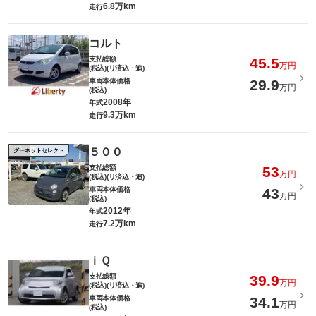
6.8万km
走行
コルト
支払総額
45.5
万円
(税込)(リ済込・追)
車両本体価格
29.9
万円
(税込)
2008年
年式
9.3万km
走行
５００
グーネットセレクト
支払総額
53
万円
(税込)(リ済込・追)
車両本体価格
43
万円
(税込)
2012年
年式
7.2万km
走行
ｉＱ
支払総額
39.9
万円
(税込)(リ済込・追)
車両本体価格
34.1
万円
(税込)