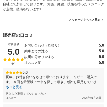
自社にて所有しております。 知識、経験、技術を持ったメカニック
が点検、整備を行います♪
メッセージをもっと見る
販売店の口コミ
総合評価
5.0
お問い合わせ（見積り）
（5点満点中）
5.0
5.0
納車までの対応
5.0
説明の分かりやすさ
5.0
オススメ度
6件
5.0
長年、お付き合いをさせて頂いております。 リピート購入で
す。 今回も希望以上の車を探して頂き、感謝し満足していま...
もっと見る
購入した車種：ポルシェマカン
けんぼー
2026年01月26日