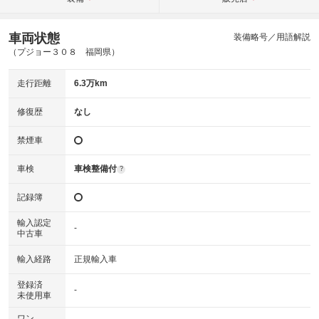
車両状態
装備略号／用語解説
（プジョー３０８ 福岡県）
走行距離
6.3万km
修復歴
なし
禁煙車
車検
車検整備付
?
記録簿
輸入認定
-
中古車
輸入経路
正規輸入車
登録済
-
未使用車
ワン