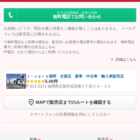
まずは在庫確認・見積り依頼
無料電話でお問い合わせ
お気軽にどうぞ。問合せ後に何度もご連絡が届くことはありません。 メールア
ドレスは販売店に公開されません。
※無料電話をご利用の場合は、販売店へお客様の電話番号が通知されます。無料電話
番号ご利用の際の注意点は
こちら
IP電話、ひかり電話からはご利用いただけません。
詳細はこちら
Ｊ－ｃａｒｓ福岡 古賀店 新車・中古車・輸入車販売店
5.0
6件
【STEP1】
認証画面でグーネットを友だち追加してから「許可する」ボタンを押
〒811-3111 福岡県古賀市花見南２丁目２４－２６
します
MAPで販売店までのルートを確認する
【STEP2】
トーク画面で
ボタンをタップして問い合わせを
完了してください。
スマートフォンの位置情報をONにしてください
こちら
装備
販売店