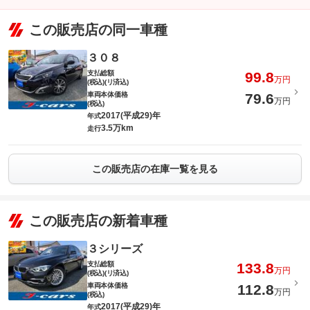
この販売店の同一車種
３０８
支払総額
99.8
万円
(税込)(リ済込)
車両本体価格
79.6
万円
(税込)
2017(平成29)年
年式
3.5万km
走行
この販売店の在庫一覧を見る
この販売店の新着車種
３シリーズ
支払総額
133.8
万円
(税込)(リ済込)
車両本体価格
112.8
万円
(税込)
2017(平成29)年
年式