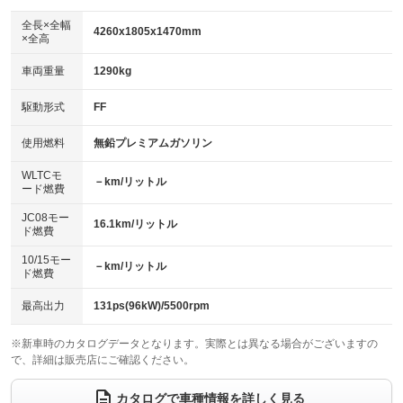
ダウンヒルアシストコントロール
アルミホイール：16インチ
：装備なし
：装備あり
全長×全幅
4260x1805x1470mm
×全高
パワーウィンドウ
盗難防止システム
革シート
ハーフレザーシート
：装備あり
：装備あり
：装備なし
：装備なし
車両重量
1290kg
アイドリングストップ
ドライブレコーダー
キーレス
LEDヘッドランプ
：装備あり
：装備あり
：装備あり
：装備あり
USB入力端子
Bluetooth接続
駆動形式
FF
HID(キセノンライト)
ポータブルナビ
：装備あり
：装備あり
：装備なし
：装備なし
100V電源
クリーンディーゼル
バックカメラ
ETC
使用燃料
無鉛プレミアムガソリン
：装備なし
：装備なし
：装備あり
：装備あり
センターデフロック
エアロ
スマートキー
：装備なし
WLTCモ
：装備なし
：装備あり
－km/リットル
ード燃費
レンタカーアップ
展示・試乗車
ローダウン
ランフラットタイヤ
：装備なし
：装備なし
：装備なし
：装備なし
JC08モー
16.1km/リットル
ド燃費
電動格納ミラー
パワーシート
3列シート
：装備あり
：装備なし
：装備なし
10/15モー
装備略号／用語解説
－km/リットル
ベンチシート
フルフラットシート
ド燃費
：装備なし
：装備なし
チップアップシート
オットマン
：装備なし
：装備なし
最高出力
131ps(96kW)/5500rpm
電動格納サードシート
シートヒーター
：装備なし
：装備なし
※新車時のカタログデータとなります。実際とは異なる場合がございますの
で、詳細は販売店にご確認ください。
ウォークスルー
後席モニター
：装備なし
：装備なし
電動リアゲート
フロントカメラ
カタログで車種情報を詳しく見る
：装備なし
：装備なし