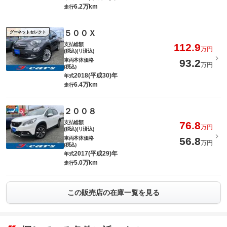
6.2万km
走行
５００Ｘ
グーネットセレクト
支払総額
112.9
万円
(税込)(リ済込)
車両本体価格
93.2
万円
(税込)
2018(平成30)年
年式
6.4万km
走行
２００８
支払総額
76.8
万円
(税込)(リ済込)
車両本体価格
56.8
万円
(税込)
2017(平成29)年
年式
5.0万km
走行
この販売店の在庫一覧を見る