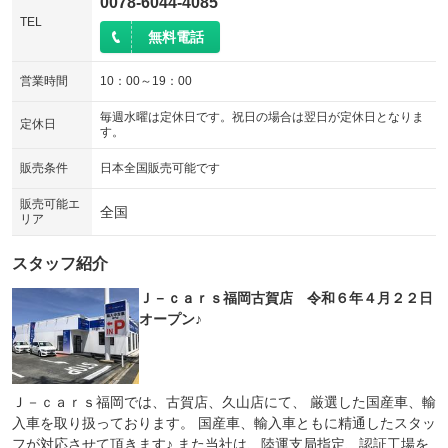
0078-6044-4085
TEL
無料電話
営業時間
10：00～19：00
毎週水曜は定休日です。祝日の場合は翌日が定休日となりま
定休日
す。
販売条件
日本全国販売可能です
販売可能エ
全国
リア
スタッフ紹介
Ｊ－ｃａｒｓ福岡古賀店 令和６年４月２２日
オープン♪
Ｊ－ｃａｒｓ福岡では、古賀店、久山店にて、 厳選した国産車、輸
入車を取り扱っております。 国産車、輸入車ともに精通したスタッ
フが対応させて頂きます♪ また当社は、陸運支局指定、認証工場を