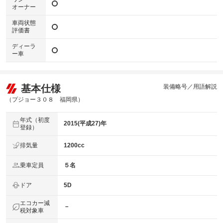
オーナー
車両状態
評価書
ディーラ
ー車
基本仕様
装備略号／用語解説
（プジョー３０８ 福岡県）
年式（初度
2015(平成27)年
登録）
排気量
1200cc
乗車定員
５名
ドア
5D
エコカー減
－
税対象車