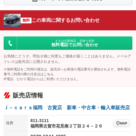
シートエアコン
全周囲カメラ
：装備なし
：装備なし
サイドカメラ
ルーフレール
この車両に関するお問い合わせ
：装備なし
無料
：装備なし
エアサスペンション
ヘッドライトウォッシャー
：装備なし
：装備なし
装備略号／用語解説
まずは在庫確認・見積り依頼
無料電話でお問い合わせ
お気軽にどうぞ。問合せ後に何度もご連絡が届くことはありません。メールア
ドレスは販売店に公開されません。
※無料電話をご利用の場合は、販売店へお客様の電話番号が通知されます。無料電話
番号ご利用の際の注意点は
こちら
IP電話、ひかり電話からはご利用いただけません。
販売店情報
Ｊ－ｃａｒｓ福岡 古賀店 新車・中古車・輸入車販売店
811-3111
住所
MAP
福岡県古賀市花見南２丁目２４－２６