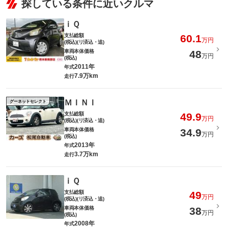
探している条件に近いクルマ
ｉＱ
支払総額
60.1
万円
(税込)(リ済込・追)
車両本体価格
48
万円
(税込)
2011年
年式
7.9万km
走行
ＭＩＮＩ
グーネットセレクト
支払総額
49.9
万円
(税込)(リ済込・追)
車両本体価格
34.9
万円
(税込)
2013年
年式
3.7万km
走行
ｉＱ
支払総額
49
万円
(税込)(リ済込・追)
車両本体価格
38
万円
(税込)
2008年
年式