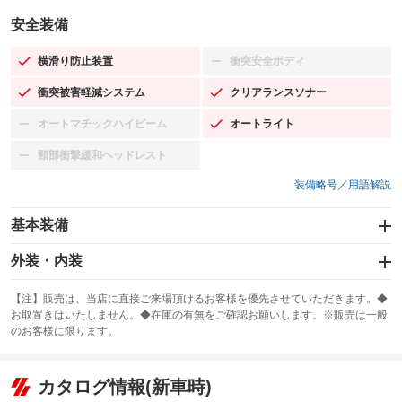
安全装備
横滑り防止装置
衝突安全ボディ
：装備あり
：装備なし
衝突被害軽減システム
クリアランスソナー
：装備あり
：装備あり
オートマチックハイビーム
オートライト
：装備なし
：装備あり
頸部衝撃緩和ヘッドレスト
：装備なし
装備略号／用語解説
基本装備
エアバッグ：運転席/助手席/サイド
外装・内装
：装備あり
スライドドア
カーナビ：SDナビ
：装備なし
：装備あり
【注】販売は、当店に直接ご来場頂けるお客様を優先させていただきます。◆
お取置きはいたしません。◆在庫の有無をご確認お願いします。※販売は一般
サンルーフ
ABS
TV：フルセグ
：装備なし
：装備あり
：装備あり
のお客様に限ります。
エアコン
Wエアコン
オーディオ：CDまたはCDチェンジャー
：装備あり
：装備なし
：装備あり
リフトアップ
パワーステアリング
カタログ情報(新車時)
ビジュアル
：装備なし
：装備あり
：装備なし