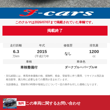
このクルマは2026/07/07まで掲載されていた車輛です。
掲載終了
走行距離
年式
修復歴
排気量
6.3
2015
1200
なし
万km
(平成27)年
cc
車検
車体色
車検整備付
ダークブルーパープルＭ
支払総額には、車両本体価格の他、保険料、税金、登録等に伴う費用、リサイクル預託金
相当額等、購入時に必要な全ての費用が含まれています。
当該価格は、登録等の時期や地域などについて一定の条件を付した価格になります。
この車両に関するお問い合わせ
無料