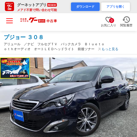
グーネットアプリ
RENEW
ダウンロード
アプリを開く
メアド不要で問い合わせ可能
0
お気に入り
閲覧履歴
プジョー ３０８
アリュール ／ナビ フルセグＴＶ バックカメラ Ｂｌｕｅｔｏ
ｏｔｈオーディオ オートＬＥＤヘッドライト 前後ソナー スマ
もっと見る
ートキー ＥＴＣ アダプティブクルーズ 衝突軽減ブレーキ ３
６０度ドライブレコーダー（福岡県）