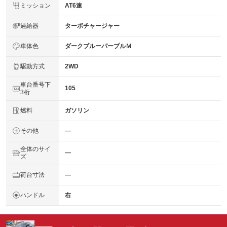
ミッション
AT6速
過給器
ターボチャージャー
車体色
ダークブルーパープルＭ
駆動方式
2WD
車台番号下
105
3桁
燃料
ガソリン
その他
―
全体のサイ
―
ズ
荷台寸法
―
ハンドル
右