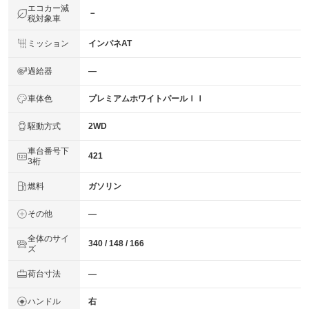
エコカー減
－
税対象車
ミッション
インパネAT
過給器
―
車体色
プレミアムホワイトパールＩＩ
駆動方式
2WD
車台番号下
421
3桁
燃料
ガソリン
その他
―
全体のサイ
340 / 148 / 166
ズ
荷台寸法
―
ハンドル
右