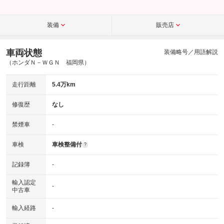
装備
販売店
車両状態
装備略号／用語解説
（ホンダＮ－ＷＧＮ 福岡県）
走行距離
5.4万km
修復歴
なし
禁煙車
-
車検
車検整備付
?
記録簿
-
輸入認定
-
中古車
輸入経路
-