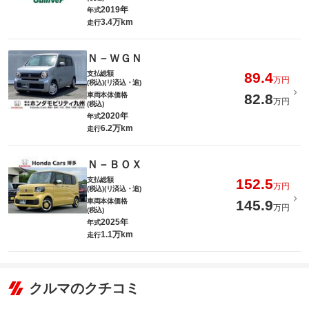
2019年
年式
3.4万km
走行
Ｎ－ＷＧＮ
支払総額
89.4
万円
(税込)(リ済込・追)
車両本体価格
82.8
万円
(税込)
2020年
年式
6.2万km
走行
Ｎ－ＢＯＸ
支払総額
152.5
万円
(税込)(リ済込・追)
車両本体価格
145.9
万円
(税込)
2025年
年式
1.1万km
走行
クルマのクチコミ