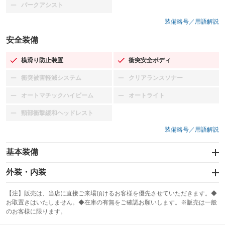
パークアシスト
：装備なし
装備略号／用語解説
安全装備
横滑り防止装置
衝突安全ボディ
：装備あり
：装備あり
衝突被害軽減システム
クリアランスソナー
：装備なし
：装備なし
オートマチックハイビーム
オートライト
：装備なし
：装備なし
頸部衝撃緩和ヘッドレスト
：装備なし
装備略号／用語解説
基本装備
エアバッグ：運転席/助手席/サイド
外装・内装
：装備あり
スライドドア
カーナビ：メモリーナビ他
：装備なし
：装備あり
【注】販売は、当店に直接ご来場頂けるお客様を優先させていただきます。◆
お取置きはいたしません。◆在庫の有無をご確認お願いします。※販売は一般
サンルーフ
ABS
TV
：装備なし
：装備あり
：装備なし
のお客様に限ります。
エアコン
Wエアコン
オーディオ：CDまたはCDチェンジャー／ミュージックプレイヤー接続