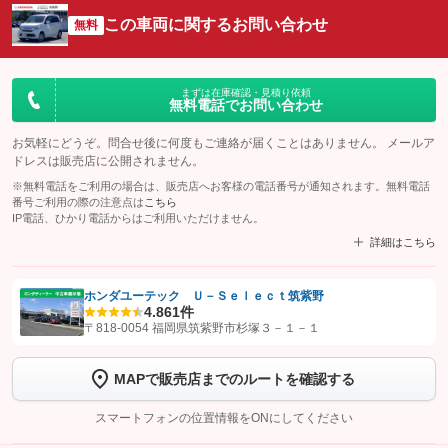
この車両に関するお問い合わせ
無料
まずは在庫確認・見積り依頼
無料電話でお問い合わせ
お気軽にどうぞ。問合せ後に何度もご連絡が届くことはありません。 メールア
ドレスは販売店に公開されません。
※無料電話をご利用の場合は、販売店へお客様の電話番号が通知されます。無料電話
番号ご利用の際の注意点は
こちら
IP電話、ひかり電話からはご利用いただけません。
詳細はこちら
ホンダユーテック Ｕ－Ｓｅｌｅｃｔ筑紫野
4.8
61件
【STEP1】
認証画面でグーネットを友だち追加してから「許可する」ボタンを押
〒818-0054 福岡県筑紫野市杉塚３－１－１
します
MAPで販売店までのルートを確認する
【STEP2】
トーク画面で
ボタンをタップして問い合わせを
完了してください。
スマートフォンの位置情報をONにしてください
こちら