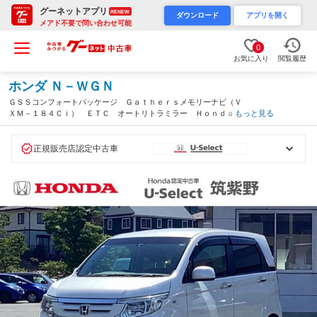
グーネットアプリ
RENEW
ダウンロード
アプリを開く
メアド不要で問い合わせ可能
0
お気に入り
閲覧履歴
ホンダ Ｎ－ＷＧＮ
ＧＳＳコンフォートパッケージ Ｇａｔｈｅｒｓメモリーナビ（Ｖ
ＸＭ－１８４Ｃｉ） ＥＴＣ オートリトラミラー Ｈｏｎｄａス
もっと見る
マートキーシステム ディスチャージヘッドライト（オートライト
コントロール付） Ｂカメラ ＵＳＢ接続 電格ミラー（福岡県）
正規販売店認定中古車