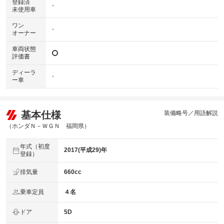
登録済
-
未使用車
ワン
-
オーナー
車両状態
評価書
ディーラ
-
ー車
基本仕様
装備略号／用語解説
（ホンダＮ－ＷＧＮ 福岡県）
年式（初度
2017(平成29)年
登録）
排気量
660cc
乗車定員
４名
ドア
5D