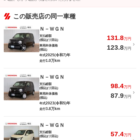
この販売店の同一車種
Ｎ－ＷＧＮ
支払総額
131.8
万円
(税込)(リ済込)
車両本体価格
123.8
万円
(税込)
2025(令和7)年
年式
1.0万km
走行
Ｎ－ＷＧＮ
支払総額
98.4
万円
(税込)(リ済込)
車両本体価格
87.9
万円
(税込)
2023(令和5)年
年式
3.8万km
走行
Ｎ－ＷＧＮ
支払総額
57.4
万円
(税込)(リ済込)