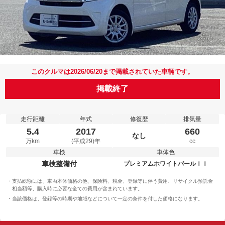
このクルマは2026/06/20まで掲載されていた車輛です。
掲載終了
走行距離
年式
修復歴
排気量
5.4
2017
660
なし
万km
(平成29)年
cc
車検
車体色
車検整備付
プレミアムホワイトパールＩＩ
支払総額には、車両本体価格の他、保険料、税金、登録等に伴う費用、リサイクル預託金
相当額等、購入時に必要な全ての費用が含まれています。
当該価格は、登録等の時期や地域などについて一定の条件を付した価格になります。