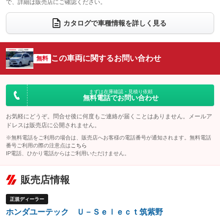
で、詳細は販売店にご確認ください。
ウォークスルー
後席モニター
：装備なし
：装備なし
カタログで車種情報を詳しく見る
電動リアゲート
フロントカメラ
：装備なし
：装備なし
シートエアコン
全周囲カメラ
：装備なし
：装備なし
この車両に関するお問い合わせ
サイドカメラ
無料
ルーフレール
：装備なし
：装備なし
エアサスペンション
ヘッドライトウォッシャー
：装備なし
：装備なし
装備略号／用語解説
まずは在庫確認・見積り依頼
無料電話でお問い合わせ
お気軽にどうぞ。問合せ後に何度もご連絡が届くことはありません。メールア
ドレスは販売店に公開されません。
※無料電話をご利用の場合は、販売店へお客様の電話番号が通知されます。無料電話
番号ご利用の際の注意点は
こちら
IP電話、ひかり電話からはご利用いただけません。
販売店情報
正規ディーラー
ホンダユーテック Ｕ－Ｓｅｌｅｃｔ筑紫野