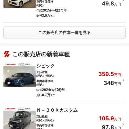
車両本体価格
49.8
万円
(税込)
2015(平成27)年
年式
3.6万km
走行
この販売店の在庫一覧を見る
この販売店の新着車種
シビック
支払総額
359.5
万円
(税込)(リ済込)
車両本体価格
348
万円
(税込)
2024(令和6)年
年式
0.7万km
走行
Ｎ－ＢＯＸカスタム
支払総額
105.9
万円
(税込)(リ済込)
車両本体価格
97.8
万円