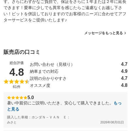
す。さらにわずかなご負担で、保証をさらに１年または２年に延長
できます！愛車に少しでも異常を感じたらご遠慮なくお越し下さ
い！ピットを併設しておりますのでお客様のニーズに合わせてアフ
ターサービスをご提供いたします♪
メッセージをもっと見る
販売店の口コミ
総合評価
4.7
お問い合わせ（見積り）
（5点満点中）
4.8
4.9
納車までの対応
4.7
説明の分かりやすさ
4.8
オススメ度
61件
5.0
暑い中親切にご説明いただき、安心して購入できました。
もっ
と見る
購入した車種：ホンダＮ－ＶＡＮ Ｅ：
みさと
2026年08月01日