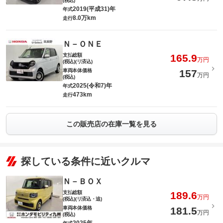
(税込)
2019(平成31)年
年式
8.0万km
走行
Ｎ－ＯＮＥ
支払総額
165.9
万円
(税込)(リ済込)
車両本体価格
157
万円
(税込)
2025(令和7)年
年式
473km
走行
この販売店の在庫一覧を見る
探している条件に近いクルマ
Ｎ－ＢＯＸ
支払総額
189.6
万円
(税込)(リ済込・追)
車両本体価格
181.5
万円
(税込)