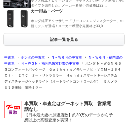
ホンダ純正ナビゲーション「ギャザズ」の9インチ新モデル2
タイプを発売した。メーカー希望小売価格は22…
カー用品・パーツ
ホンダ純正アクセサリー「リモコンエンジンスターター」の
新モデルが登場！メーカー希望小売価格は33,0…
記事一覧を見る
中古車
ホンダの中古車
Ｎ－ＷＧＮの中古車
Ｎ－ＷＧＮ・福岡県の
中古車
Ｎ－ＷＧＮ・福岡県筑紫野市の中古車
ホンダ Ｎ－ＷＧＮ ＧＳ
Ｓコンフォートパッケージ Ｇａｔｈｅｒｓメモリーナビ（ＶＸＭ－１８４
Ｃｉ） ＥＴＣ オートリトラミラー Ｈｏｎｄａスマートキーシステム
ディスチャージヘッドライト（オートライトコントロール付） Ｂカメラ
ＵＳＢ接続 電格ミラー
車買取・車査定はグーネット買取 営業電
話なし
【日本最大級の加盟店数】約30万のデータから予
想以上の高額査定を実現！