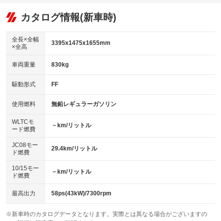
：装備あり
：装備なし
：装備あり
可
リフトアップ
パワーステアリング
カタログ情報(新車時)
：装備なし
：装備あり
ビジュアル
：装備なし
ダウンヒルアシストコントロール
：装備なし
アルミホイール：アルミホイール
全長×全幅
：装備あり
3395x1475x1655mm
×全高
パワーウィンドウ
盗難防止システム
：装備あり
：装備あり
革シート
ハーフレザーシート
：装備なし
：装備なし
車両重量
830kg
アイドリングストップ
ドライブレコーダー
：装備あり
：装備なし
キーレス
LEDヘッドランプ
：装備あり
：装備なし
USB入力端子
Bluetooth接続
駆動形式
FF
：装備あり
：装備あり
HID(キセノンライト)
ポータブルナビ
：装備あり
：装備なし
100V電源
クリーンディーゼル
使用燃料
無鉛レギュラーガソリン
：装備なし
：装備なし
バックカメラ
ETC
：装備あり
：装備あり
センターデフロック
：装備なし
WLTCモ
エアロ
スマートキー
－km/リットル
：装備なし
：装備あり
ード燃費
レンタカーアップ
展示・試乗車
：装備なし
：装備なし
ローダウン
ランフラットタイヤ
：装備なし
：装備なし
JC08モー
29.4km/リットル
ド燃費
電動格納ミラー
：装備あり
パワーシート
3列シート
：装備なし
：装備なし
10/15モー
装備略号／用語解説
－km/リットル
ド燃費
ベンチシート
フルフラットシート
：装備なし
：装備なし
チップアップシート
オットマン
最高出力
58ps(43kW)/7300rpm
：装備なし
：装備なし
電動格納サードシート
シートヒーター
：装備なし
：装備あり
※新車時のカタログデータとなります。実際とは異なる場合がございますの