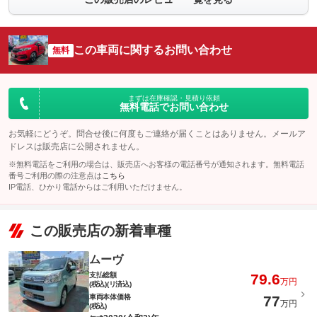
この車両に関するお問い合わせ
無料
まずは在庫確認・見積り依頼
無料電話でお問い合わせ
お気軽にどうぞ。問合せ後に何度もご連絡が届くことはありません。メールア
ドレスは販売店に公開されません。
※無料電話をご利用の場合は、販売店へお客様の電話番号が通知されます。無料電話
番号ご利用の際の注意点は
こちら
IP電話、ひかり電話からはご利用いただけません。
この販売店の新着車種
ムーヴ
支払総額
79.6
万円
(税込)(リ済込)
車両本体価格
77
万円
(税込)