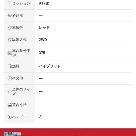
ミッション
AT7速
過給器
―
車体色
レッド
駆動方式
2WD
車台番号下
375
3桁
燃料
ハイブリッド
その他
―
全体のサイ
―
ズ
荷台寸法
―
ハンドル
右