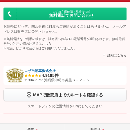
まずは在庫確認・見積り依頼
無料電話でお問い合わせ
お気軽にどうぞ。問合せ後に何度もご連絡が届くことはありません。 メールア
ドレスは販売店に公開されません。
※無料電話をご利用の場合は、販売店へお客様の電話番号が通知されます。無料電話
番号ご利用の際の注意点は
こちら
IP電話、ひかり電話からはご利用いただけません。
詳細はこちら
コザ自動車株式会社
4.9
185件
【STEP1】
認証画面でグーネットを友だち追加してから「許可する」ボタンを押
〒904-2153 沖縄県沖縄市美里６－２－５
します
MAPで販売店までのルートを確認する
【STEP2】
トーク画面で
ボタンをタップして問い合わせを
完了してください。
スマートフォンの位置情報をONにしてください
こちら
装備
販売店