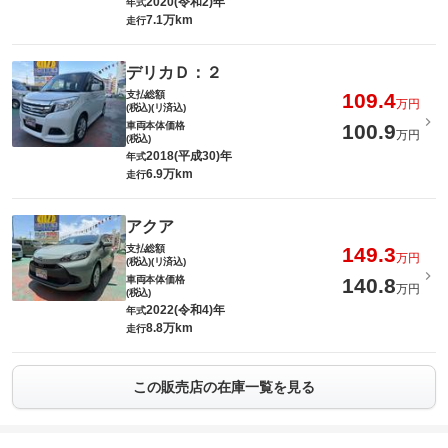
2020(令和2)年
年式
7.1万km
走行
デリカＤ：２
支払総額
109.4
万円
(税込)(リ済込)
車両本体価格
100.9
万円
(税込)
2018(平成30)年
年式
6.9万km
走行
アクア
支払総額
149.3
万円
(税込)(リ済込)
車両本体価格
140.8
万円
(税込)
2022(令和4)年
年式
8.8万km
走行
この販売店の在庫一覧を見る