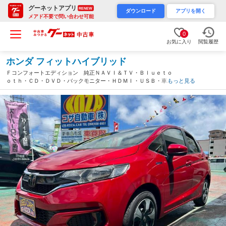
グーネットアプリ
RENEW
ダウンロード
アプリを開く
メアド不要で問い合わせ可能
0
お気に入り
閲覧履歴
ホンダ フィットハイブリッド
Ｆコンフォートエディション 純正ＮＡＶＩ＆ＴＶ・Ｂｌｕｅｔｏ
ｏｔｈ・ＣＤ・ＤＶＤ・バックモニター・ＨＤＭＩ・ＵＳＢ・車線
もっと見る
逸脱警報装置・横滑り防止装置・ホンダセンシング・ライトレベラ
イザー・シートヒーター・ビルトインＥＴＣ・（沖縄県）