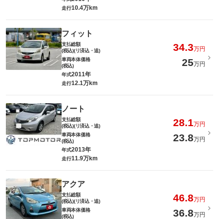
10.4万km
走行
フィット
支払総額
34.3
万円
(税込)(リ済込・追)
車両本体価格
25
万円
(税込)
2011年
年式
12.1万km
走行
ノート
支払総額
28.1
万円
(税込)(リ済込・追)
車両本体価格
23.8
万円
(税込)
2013年
年式
11.9万km
走行
アクア
支払総額
46.8
万円
(税込)(リ済込・追)
車両本体価格
36.8
万円
(税込)