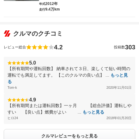
2012年
年式
9.4万km
走行
クルマのクチコミ
4.2
303
レビュー総合
投稿数
5.0
【所有期間や運転回数】 納車されて３日、楽しくて短い時間の
運転でも満足してます。 【このクルマの良い点】 ...
もっと見
る
Tom-k
2020年11月01日
4.9
【所有期間または運転回数】一ヶ月 【総合評価】運転しや
すい 【良い点】燃費がよい ...
もっと見る
ヒロ24
2018年01月20日
クルマレビューをもっと見る