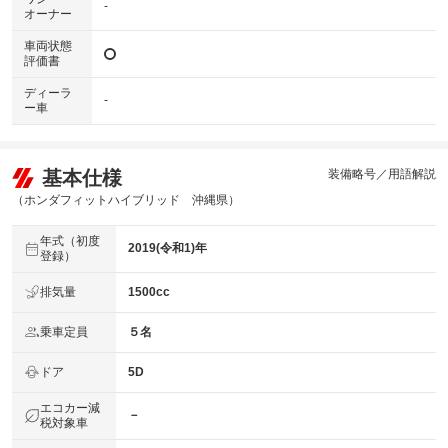
-
オーナー
車両状態
評価書
ディーラ
-
ー車
基本仕様
装備略号／用語解説
（ホンダフィットハイブリッド 沖縄県）
年式（初度
2019(令和1)年
登録）
排気量
1500cc
乗車定員
５名
ドア
5D
エコカー減
－
税対象車