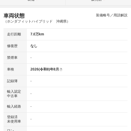
車両状態
装備略号／用語解説
（ホンダフィットハイブリッド 沖縄県）
走行距離
7.0万km
修復歴
なし
禁煙車
-
車検
2026(令和8)年8月
?
記録簿
-
輸入認定
-
中古車
輸入経路
-
登録済
-
未使用車
ワン