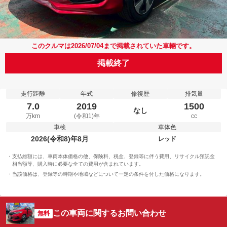
このクルマは2026/07/04まで掲載されていた車輛です。
掲載終了
走行距離
年式
修復歴
排気量
7.0
2019
1500
なし
万km
(令和1)年
cc
車検
車体色
2026(令和8)年8月
レッド
支払総額には、車両本体価格の他、保険料、税金、登録等に伴う費用、リサイクル預託金
相当額等、購入時に必要な全ての費用が含まれています。
当該価格は、登録等の時期や地域などについて一定の条件を付した価格になります。
この車両に関するお問い合わせ
無料