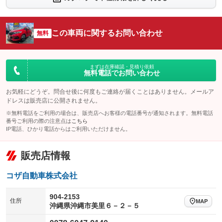
シートエアコン
全周囲カメラ
：装備なし
：装備なし
サイドカメラ
ルーフレール
この車両に関するお問い合わせ
：装備なし
無料
：装備なし
エアサスペンション
ヘッドライトウォッシャー
：装備なし
：装備なし
装備略号／用語解説
まずは在庫確認・見積り依頼
無料電話でお問い合わせ
お気軽にどうぞ。問合せ後に何度もご連絡が届くことはありません。メールア
ドレスは販売店に公開されません。
※無料電話をご利用の場合は、販売店へお客様の電話番号が通知されます。無料電話
番号ご利用の際の注意点は
こちら
IP電話、ひかり電話からはご利用いただけません。
販売店情報
コザ自動車株式会社
904-2153
住所
MAP
沖縄県沖縄市美里６－２－５