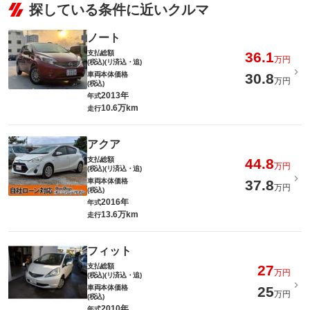
探している条件に近いクルマ
ノート
支払総額
36.1
万円
(税込)(リ済込・追)
車両本体価格
30.8
万円
(税込)
2013年
年式
10.6万km
走行
アクア
支払総額
44.8
万円
(税込)(リ済込・追)
車両本体価格
37.8
万円
(税込)
2016年
年式
13.6万km
走行
フィット
支払総額
27
万円
(税込)(リ済込・追)
車両本体価格
25
万円
(税込)
2010年
年式