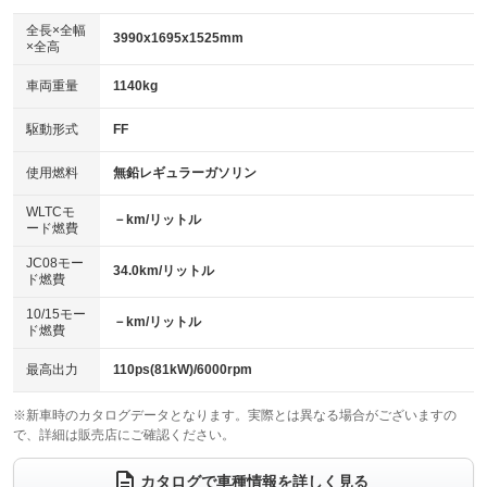
ダウンヒルアシストコントロール
アルミホイール
：装備なし
：装備なし
全長×全幅
3990x1695x1525mm
×全高
パワーウィンドウ
盗難防止システム
革シート
ハーフレザーシート
：装備あり
：装備あり
：装備なし
：装備なし
車両重量
1140kg
アイドリングストップ
ドライブレコーダー
キーレス
LEDヘッドランプ
：装備あり
：装備なし
：装備あり
：装備なし
USB入力端子
Bluetooth接続
駆動形式
FF
HID(キセノンライト)
ポータブルナビ
：装備あり
：装備あり
：装備なし
：装備なし
100V電源
クリーンディーゼル
バックカメラ
ETC
使用燃料
無鉛レギュラーガソリン
：装備なし
：装備なし
：装備あり
：装備あり
センターデフロック
エアロ
スマートキー
：装備なし
WLTCモ
：装備なし
：装備あり
－km/リットル
ード燃費
レンタカーアップ
展示・試乗車
ローダウン
ランフラットタイヤ
：装備なし
：装備なし
：装備なし
：装備なし
JC08モー
34.0km/リットル
ド燃費
電動格納ミラー
パワーシート
3列シート
：装備あり
：装備なし
：装備なし
10/15モー
装備略号／用語解説
－km/リットル
ベンチシート
フルフラットシート
ド燃費
：装備なし
：装備あり
チップアップシート
オットマン
：装備なし
：装備なし
最高出力
110ps(81kW)/6000rpm
電動格納サードシート
シートヒーター
：装備なし
：装備あり
※新車時のカタログデータとなります。実際とは異なる場合がございますの
で、詳細は販売店にご確認ください。
ウォークスルー
後席モニター
：装備なし
：装備なし
電動リアゲート
フロントカメラ
カタログで車種情報を詳しく見る
：装備なし
：装備なし