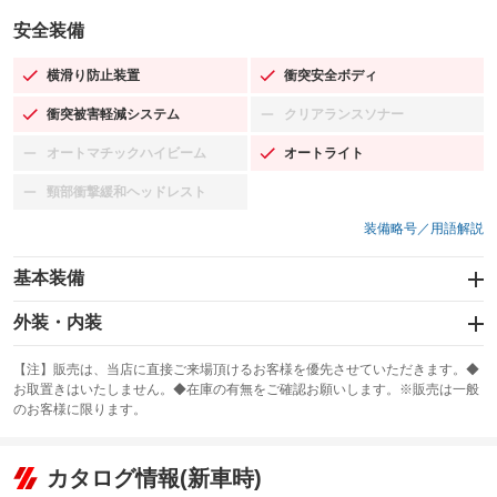
安全装備
横滑り防止装置
衝突安全ボディ
：装備あり
：装備あり
衝突被害軽減システム
クリアランスソナー
：装備あり
：装備なし
オートマチックハイビーム
オートライト
：装備なし
：装備あり
頸部衝撃緩和ヘッドレスト
：装備なし
装備略号／用語解説
基本装備
エアバッグ：運転席/助手席
外装・内装
：装備あり
スライドドア
カーナビ：SDナビ
：装備なし
：装備あり
【注】販売は、当店に直接ご来場頂けるお客様を優先させていただきます。◆
お取置きはいたしません。◆在庫の有無をご確認お願いします。※販売は一般
サンルーフ
ABS
TV：フルセグ
：装備なし
：装備あり
：装備あり
のお客様に限ります。
エアコン
Wエアコン
オーディオ：CDまたはCDチェンジャー
：装備あり
：装備なし
：装備あり
リフトアップ
パワーステアリング
カタログ情報(新車時)
ビジュアル：-／DVD再生
：装備なし
：装備あり
：装備あり