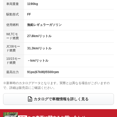
車両重量
1190kg
アイドリングストップ
ドライブレコーダー
キーレス
LEDヘッドランプ
：装備なし
：装備あり
：装備あり
：装備あり
USB入力端子
Bluetooth接続
駆動形式
FF
HID(キセノンライト)
ポータブルナビ
：装備あり
：装備あり
：装備なし
：装備なし
100V電源
クリーンディーゼル
バックカメラ
ETC
使用燃料
無鉛レギュラーガソリン
：装備なし
：装備なし
：装備あり
：装備あり
センターデフロック
エアロ
スマートキー
：装備なし
WLTCモ
：装備なし
：装備あり
27.8km/リットル
ード燃費
レンタカーアップ
展示・試乗車
ローダウン
ランフラットタイヤ
：装備なし
：装備なし
：装備なし
：装備なし
JC08モー
31.3km/リットル
ド燃費
電動格納ミラー
パワーシート
3列シート
：装備あり
：装備あり
：装備なし
10/15モー
装備略号／用語解説
－km/リットル
ベンチシート
フルフラットシート
ド燃費
：装備なし
：装備なし
チップアップシート
オットマン
：装備なし
：装備なし
最高出力
91ps(67kW)/5500rpm
電動格納サードシート
シートヒーター
：装備なし
：装備あり
※新車時のカタログデータとなります。実際とは異なる場合がございますの
で、詳細は販売店にご確認ください。
ウォークスルー
後席モニター
：装備なし
：装備なし
電動リアゲート
フロントカメラ
カタログで車種情報を詳しく見る
：装備なし
：装備あり
シートエアコン
全周囲カメラ
：装備なし
：装備あり
サイドカメラ
ルーフレール