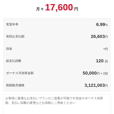
パック内容
17,600
このパックの見積もり依頼（無料）
備考
－
月々
円
このパックの見積もり依頼（無料）
備考
－
6.99
実質年率
%
このパックの見積もり依頼（無料）
26,603
初回お支払額
円
-
頭金
円
120
総支払回数
回
50,000
ボーナス月加算金額
円 × 2回
3,121,003
割賦販売価格
円
お客様に最適なお支払いプランのご提案が可能です頭金やボーナス加算
額、支払い回数の変更などお気軽にご用命ください