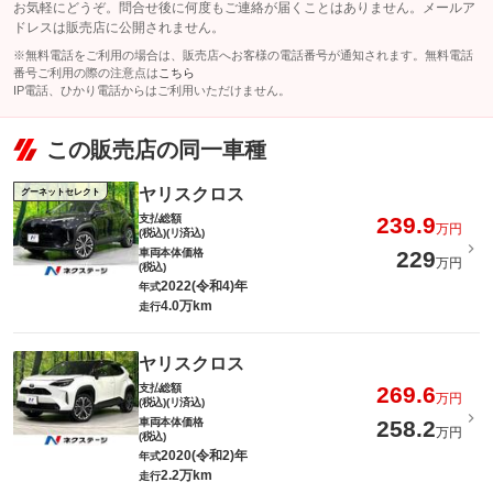
お気軽にどうぞ。問合せ後に何度もご連絡が届くことはありません。メールア
ドレスは販売店に公開されません。
※無料電話をご利用の場合は、販売店へお客様の電話番号が通知されます。無料電話
番号ご利用の際の注意点は
こちら
IP電話、ひかり電話からはご利用いただけません。
この販売店の同一車種
ヤリスクロス
グーネットセレクト
支払総額
239.9
万円
(税込)(リ済込)
車両本体価格
229
万円
(税込)
2022(令和4)年
年式
4.0万km
走行
ヤリスクロス
支払総額
269.6
万円
(税込)(リ済込)
車両本体価格
258.2
万円
(税込)
2020(令和2)年
年式
2.2万km
走行