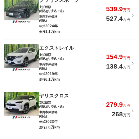
クラウンスポーツ
支払総額
539.9
万円
(税込)(リ済込・追)
車両本体価格
527.4
万円
(税込)
2024年
年式
1.1万km
走行
エクストレイル
支払総額
154.9
万円
(税込)(リ済込・追)
車両本体価格
138.4
万円
(税込)
2019年
年式
6.1万km
走行
ヤリスクロス
支払総額
279.9
万円
(税込)(リ済込・追)
車両本体価格
268
万円
(税込)
2023年
年式
2.6万km
走行