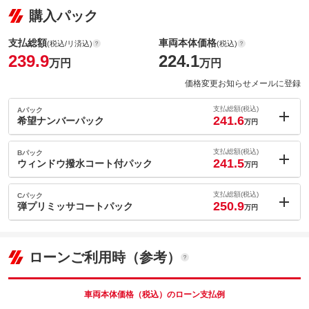
購入パック
支払総額
車両本体価格
(税込/リ済込)
(税込)
239.9
224.1
万円
万円
価格変更お知らせメールに登録
支払総額(税込)
Aパック
241.6
希望ナンバーパック
万円
内：オプシ
1.7
ョン価格
支払総額(税込)
Bパック
万円
241.5
(税込)
ウィンドウ撥水コート付パック
万円
車両本体価
224.1
万円
内：オプシ
格
1.6
ョン価格
支払総額(税込)
Cパック
万円
250.9
(税込)
弾プリミッサコートパック
万円
車両本体価
224.1
万円
内：オプシ
格
パック内容
11
ョン価格
万円
(税込)
ローンご利用時（参考）
車両本体価
224.1
万円
格
パック内容
備考
－
車両本体価格（税込）のローン支払例