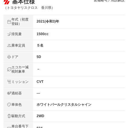
基本仕様
装備略号／用語解説
（トヨタヤリスクロス 香川県）
年式（初度
2021(令和3)年
登録）
排気量
1500cc
乗車定員
５名
ドア
5D
エコカー減
－
税対象車
ミッション
CVT
過給器
―
車体色
ホワイトパールクリスタルシャイン
駆動方式
2WD
車台番号下