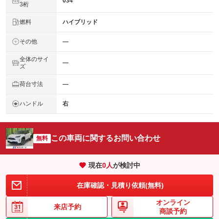
034
3桁
燃料
ハイブリッド
その他
―
全体のサイ
―
ズ
荷台寸法
―
ハンドル
右
この車両に関するお問い合わせ
無料
現在
0
人
が検討中
在庫確認・見積り依頼(無料)
オンライン
来店予約
商談予約