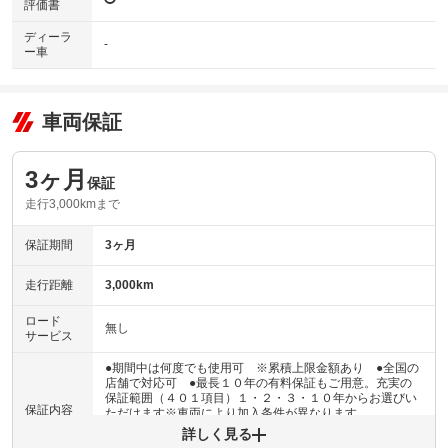
評価書
ディーラ
-
ー車
車両保証
3ヶ月
保証
走行3,000kmまで
保証期間
3ヶ月
走行距離
3,000km
ロード
無し
サービス
●期間中は何度でも使用可 ※累積上限金額あり ●全国の
店舗で対応可 ●最長１０年の有料保証もご用意。充実の
保証範囲（４０１項目）１・２・３・１０年からお選びい
保証内容
ただけます※車両により加入条件が異なります
詳しく見る