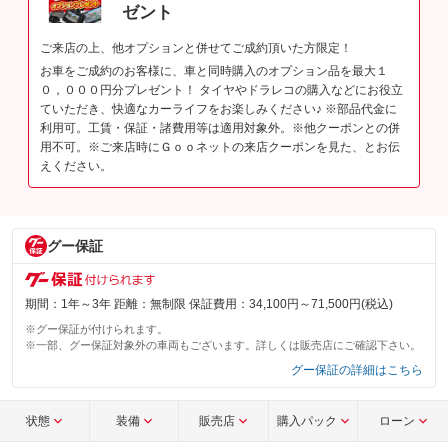
ゼント
ご来店の上、他オプションと併せてご成約頂いた方限定！
お車をご成約のお客様に、車と同時購入のオプション品を最大１
０，０００円分プレゼント！ タイヤやドラレコの購入などにお役立
ていただき、快適なカーライフをお楽しみください♪ ※部品代金に
利用可。工賃・保証・諸費用等は適用対象外。※他クーポンとの併
用不可。※ご来店時にＧｏｏネットの来店クーポンを見た、とお伝
えください。
グー保証
期間：1年～3年 距離：無制限 保証費用：34,100円～71,500円(税込)
※グー保証が付けられます。
※一部、グー保証対象外の車両もございます。詳しくは販売店にご確認下さい。
グー保証の詳細はこちら
状態
装備
販売店
購入パック
ローン