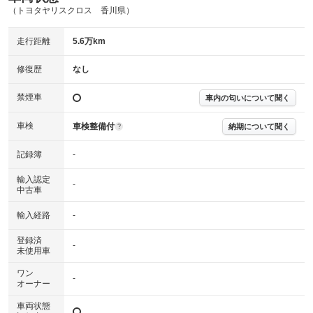
(内装状態)
（トヨタヤリスクロス 香川県）
主要機関に不具合はありません。
機関
走行距離
5.6万km
詳細は鑑定書をご確認ください。
修復歴
修復歴
なし
※グー鑑定は保証サービスではございません。購入時は必ず現車をご確認
禁煙車
下さい。
車内の匂いについて聞く
※実際にお渡しするコンディションチェックシートにつきましては、形式
および表示項目が異なる場合がございます。
車検
車検整備付
納期について聞く
?
※グー鑑定の評価はあくまでも記載している鑑定日の鑑定結果となりま
す。車両情報等の詳細は各販売店へお問い合わせ下さい。
記録簿
-
輸入認定
-
中古車
輸入経路
-
登録済
-
未使用車
ワン
-
オーナー
車両状態