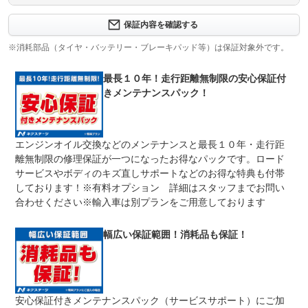
保証内容について問い合わせる
３ヶ月・３０００ｋｍ以内ならエンジン、トランスミッシ
保証内容を確認する
保証項目
ョン、ハイブリッド、ステアリング、ブレーキの各機構に
おける主要項目を無償修理（または交換）いたします。
※消耗部品（タイヤ・バッテリー・ブレーキパッド等）は保証対象外です。
修理回数
無制限
最長１０年！走行距離無制限の安心保証付
きメンテナンスパック！
限度額無制限
期間中は何度でも修理可能！修理金額は車両本体価格の１
上限金額
００％までしっかり保証します。車両本体価格５０万円以
下の場合は５０万円まで保証します。
エンジンオイル交換などのメンテナンスと最長１０年・走行距
無し
離無制限の修理保証が一つになったお得なパックです。ロード
免責金
保証修理の対象となる場合は、お客様の費用負担は一切ご
ざいません。
サービスやボディのキズ直しサポートなどのお得な特典も付帯
しております！※有料オプション 詳細はスタッフまでお問い
全国のネクステージで受付可能！ご遠方でネクステージに
保証修理
持ち込めないお客様も保証修理はお受け頂けます。詳細
合わせください※輸入車は別プランをご用意しております
受付先
は、スタッフまでお気軽にお尋ねください。
整備付 法定12ヶ月または法定24ヶ月点検整備付
幅広い保証範囲！消耗品も保証！
法定整備
※車検なし・車検整備付の場合は法定24ヶ月点検整備付
※商用車は6ヶ月または12ヶ月点検整備付
１．契約後～納車までに法定点検を実施致します。 ２．
法定整備
支払総額に整備代金を含んでおります。 ３．点検記録簿
について
が発行されます。
安心保証付きメンテナンスパック（サービスサポート）にご加