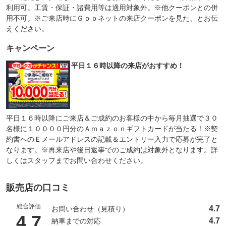
利用可。工賃・保証・諸費用等は適用対象外。※他クーポンとの併
用不可。※ご来店時にＧｏｏネットの来店クーポンを見た、とお伝
えください。
キャンペーン
平日１６時以降の来店がおすすめ！
平日１６時以降にご来店＆ご成約のお客様の中から毎月抽選で３０
名様に１００００円分のＡｍａｚｏｎギフトカードが当たる！※契
約書へのＥメールアドレスの記載＆エントリー入力で応募が完了と
なります。※再来店や後日返事でのご成約は対象外となります。詳
しくはスタッフまでお問い合わせください。
販売店の口コミ
総合評価
4.7
お問い合わせ（見積り）
（5点満点中）
4.7
4.7
納車までの対応