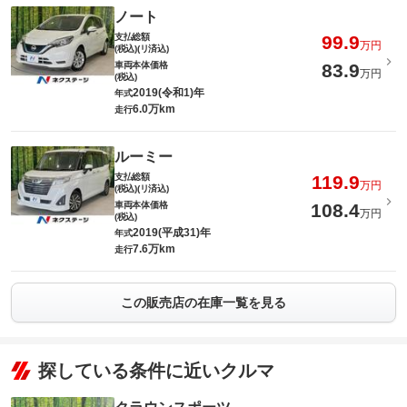
ノート
支払総額
99.9
万円
(税込)(リ済込)
車両本体価格
83.9
万円
(税込)
2019(令和1)年
年式
6.0万km
走行
ルーミー
支払総額
119.9
万円
(税込)(リ済込)
車両本体価格
108.4
万円
(税込)
2019(平成31)年
年式
7.6万km
走行
この販売店の在庫一覧を見る
探している条件に近いクルマ