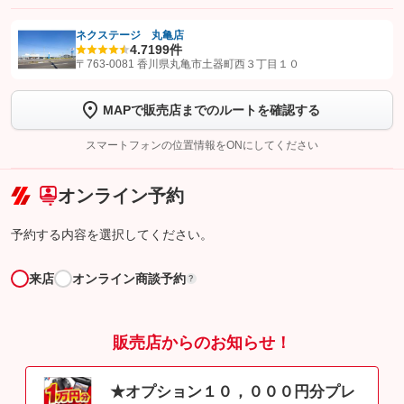
ネクステージ 丸亀店
4.7
199件
【STEP1】
認証画面でグーネットを友だち追加してから「許可する」ボタンを押
〒763-0081 香川県丸亀市土器町西３丁目１０
します
MAPで販売店までのルートを確認する
【STEP2】
トーク画面で
ボタンをタップして問い合わせを
完了してください。
スマートフォンの位置情報をONにしてください
こちら
オンライン予約
予約する内容を選択してください。
来店
オンライン商談予約
?
販売店からのお知らせ！
★オプション１０，０００円分プレ