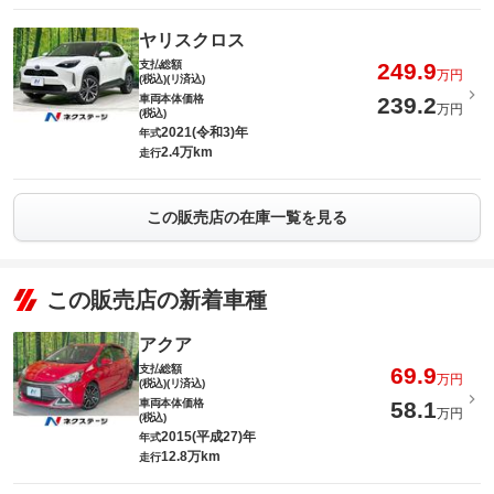
ヤリスクロス
支払総額
249.9
万円
(税込)(リ済込)
車両本体価格
239.2
万円
(税込)
2021(令和3)年
年式
2.4万km
走行
この販売店の在庫一覧を見る
この販売店の新着車種
アクア
支払総額
69.9
万円
(税込)(リ済込)
車両本体価格
58.1
万円
(税込)
2015(平成27)年
年式
12.8万km
走行