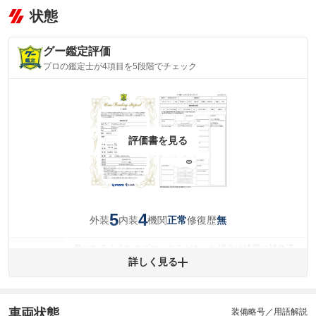
状態
グー鑑定評価
プロの鑑定士が4項目を5段階でチェック
評価書を見る
5
4
外装
内装
機関
修復歴
正常
無
気になるようなキズやへこみがあった場合は綺麗に補修済
みですが、 小さなキズやヘコミが残っている場合もありま
詳しく見る
外装
す。
(車両外装)
キズ・へこみについて問い合わせる
内装
車両状態
装備略号／用語解説
気になる汚れ等が、部分的にあります。