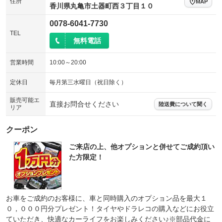
住所
MAP
香川県丸亀市土器町西３丁目１０
0078-6041-7730
TEL
無料電話
営業時間
10:00～20:00
定休日
毎月第三水曜日（祝日除く）
販売可能エ
直接お問合せください
陸送費について聞く
リア
クーポン
ご来店の上、他オプションと併せてご成約頂い
た方限定！
お車をご成約のお客様に、車と同時購入のオプション品を最大１
０，０００円分プレゼント！タイヤやドラレコの購入などにお役立
ていただき、快適なカーライフをお楽しみください♪※部品代金に