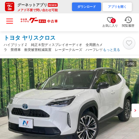
グーネットアプリ
RENEW
ダウンロード
アプリを開く
メアド不要で問い合わせ可能
0
お気に入り
閲覧履歴
トヨタ ヤリスクロス
ハイブリッドＺ 純正８型ディスプレイオーディオ 全周囲カメ
ラ 禁煙車 衝突被害軽減装置 レーダークルーズ ハーフレザー
もっと見る
シート パワーシート ドラレコ コーナーセンサー スマートキ
ー ＬＥＤヘッド ビルトインＥＴＣ（香川県）
1
/90