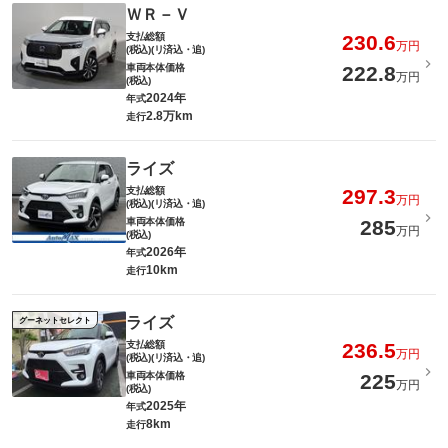
ＷＲ－Ｖ
支払総額
230.6
万円
(税込)(リ済込・追)
車両本体価格
222.8
万円
(税込)
2024年
年式
2.8万km
走行
ライズ
支払総額
297.3
万円
(税込)(リ済込・追)
車両本体価格
285
万円
(税込)
2026年
年式
10km
走行
ライズ
グーネットセレクト
支払総額
236.5
万円
(税込)(リ済込・追)
車両本体価格
225
万円
(税込)
2025年
年式
8km
走行