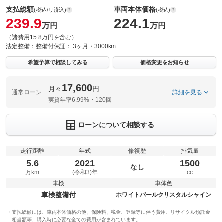
支払総額
車両本体価格
(税込/リ済込)
(税込)
239.9
224.1
万円
万円
（諸費用15.8万円を含む）
法定整備：
整備付
保証：
3ヶ月・3000km
希望予算で相談してみる
価格変更をお知らせ
17,600
月々
円
通常ローン
詳細を見る
実質年率6.99%・120回
ローンについて相談する
走行距離
年式
修復歴
排気量
5.6
2021
1500
なし
万km
(令和3)年
cc
車検
車体色
車検整備付
ホワイトパールクリスタルシャイン
支払総額には、車両本体価格の他、保険料、税金、登録等に伴う費用、リサイクル預託金
相当額等、購入時に必要な全ての費用が含まれています。