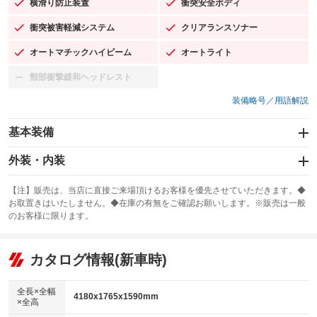
横滑り防止装置
衝突安全ボディ
：装備あり
：装備あり
衝突被害軽減システム
クリアランスソナー
：装備あり
：装備あり
オートマチックハイビーム
オートライト
：装備あり
：装備あり
頸部衝撃緩和ヘッドレスト
：装備なし
装備略号／用語解説
基本装備
エアバッグ：運転席/助手席/サイド
外装・内装
：装備あり
スライドドア
カーナビ：メモリーナビ他
：装備なし
：装備あり
【注】販売は、当店に直接ご来場頂けるお客様を優先させていただきます。◆
お取置きはいたしません。◆在庫の有無をご確認お願いします。※販売は一般
サンルーフ
ABS
TV：フルセグ
：装備なし
：装備あり
：装備あり
のお客様に限ります。
エアコン
Wエアコン
オーディオ
：装備あり
：装備なし
：装備なし
リフトアップ
パワーステアリング
カタログ情報(新車時)
ビジュアル
：装備なし
：装備あり
：装備なし
ダウンヒルアシストコントロール
アルミホイール：18インチ
：装備なし
：装備あり
全長×全幅
4180x1765x1590mm
×全高
パワーウィンドウ
盗難防止システム
革シート
ハーフレザーシート
：装備あり
：装備あり
：装備なし
：装備あり