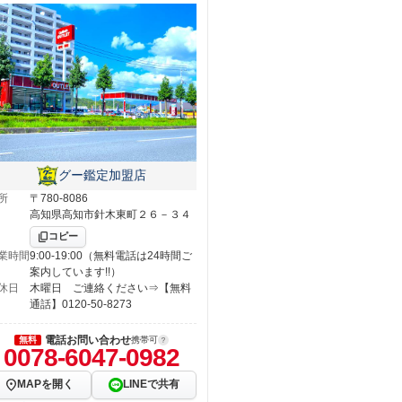
グー鑑定加盟店
所
〒780-8086
高知県高知市針木東町２６－３４
コピー
業時間
9:00-19:00（無料電話は24時間ご
案内しています!!）
休日
木曜日 ご連絡ください⇒【無料
通話】0120-50-8273
電話お問い合わせ
無料
携帯可
0078-6047-0982
MAPを開く
LINEで共有