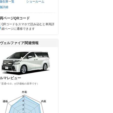
舗在庫一覧
ショールーム
舗詳細
両ページQRコード
QRコードをスマホで読み込むと車両詳
細ページに遷移できます
ヴェルファイア関連情報
ルマレビュー
「普通=3.0」が評価軸の基準です）
外装
外装
5
5
4
4
価格
価格
内装
内装
3
3
2
2