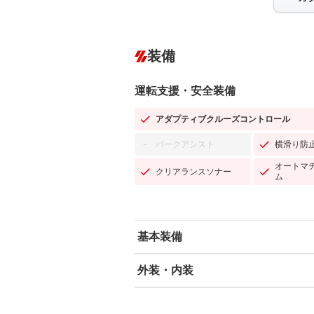
装備
運転支援・安全装備
アダプティブクルーズコントロール
パークアシスト
横滑り防
－
オートマ
クリアランスソナー
ム
基本装備
外装・内装
エアバッグ：運転席/助手席/サイド
ABS
エアコン
カーナビ：SDナビ