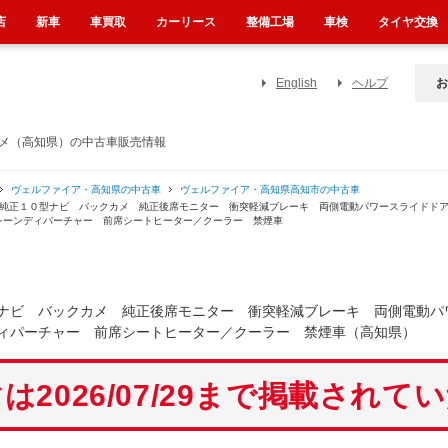
店
新車
車買取
カーリース
整備工場
車検
タイヤ交換
English
ヘルプ
お
カメ（高知県）の中古車販売情報
ヴェルファイア・高知県の中古車
ヴェルファイア・高知県高知市の中古車
ン 純正１０型ナビ バックカメ 純正後席モニター 衝突軽減ブレーキ 両側電動パワースライド
レーンディパーチャー 前席シートヒーター／クーラー 禁煙車
ナビ バックカメ 純正後席モニター 衝突軽減ブレーキ 両側電動パ
ィパーチャー 前席シートヒーター／クーラー 禁煙車（高知県）
は2026/07/29まで掲載されて