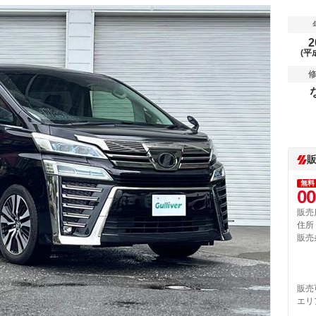
2
(平
無料
00
販売
住所
販売
販売
エリ