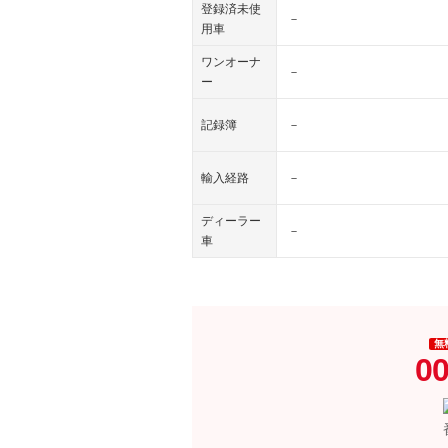
登録済未使
－
用車
ワンオーナ
－
ー
記録簿
－
輸入経路
－
ディーラー
－
車
無
00