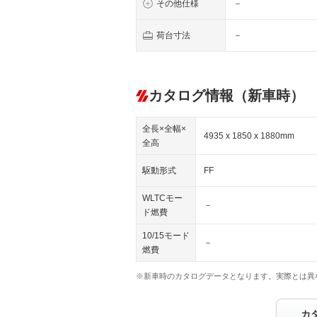
その他仕様
－
荷台寸法
－
カタログ情報（新車時）
全長×全幅×
4935 x 1850 x 1880mm
全高
駆動形式
FF
WLTCモー
－
ド燃費
10/15モード
－
燃費
※新車時のカタログデータとなります。実際とは異
カ