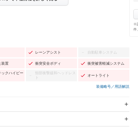
※
件
レーンアシスト
自動駐車システム
－
止装置
衝突安全ボディ
衝突被害軽減システム
チックハイビー
頸部衝撃緩和ヘッドレス
オートライト
－
ト
装備略号／用語解説
スライドドア：両面電動
サンルーフ
－
Wエアコン
リフトアップ
－
TV：フルセグ