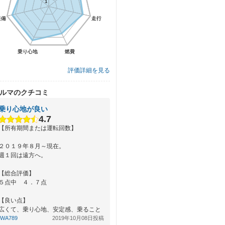
1
1
装備
装備
走行
走行
乗り心地
乗り心地
燃費
燃費
評価詳細を見る
ルマのクチコミ
乗り心地が良い
4.7
【所有期間または運転回数】
２０１９年８月～現在。
週１回は遠方へ。
【総合評価】
５点中 ４．７点
【良い点】
広くて、乗り心地、安定感、乗ること
に関してはとても良い
IWA789
2019年10月08日投稿