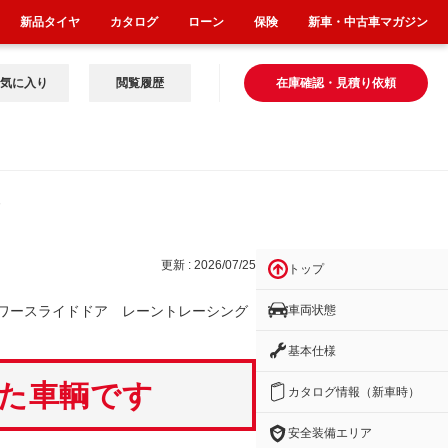
新品タイヤ
カタログ
ローン
保険
新車・中古車マガジン
気に入り
閲覧履歴
在庫確認・見積り依頼
ドア
更新 : 2026/07/25
トップ
車両状態
ワースライドドア レーントレーシング
基本仕様
いた車輌です
カタログ情報（新車時）
安全装備エリア