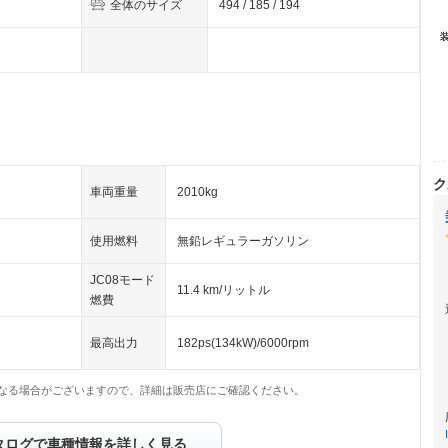
全体のサイズ
494 / 185 / 194
ク
車両重量
2010kg
使用燃料
無鉛レギュラーガソリン
JC08モード
11.4 km/リットル
燃費
最高出力
182ps(134kW)/6000rpm
なる場合がございますので、詳細は販売店にご確認ください。
タログで車種情報を詳しく見る