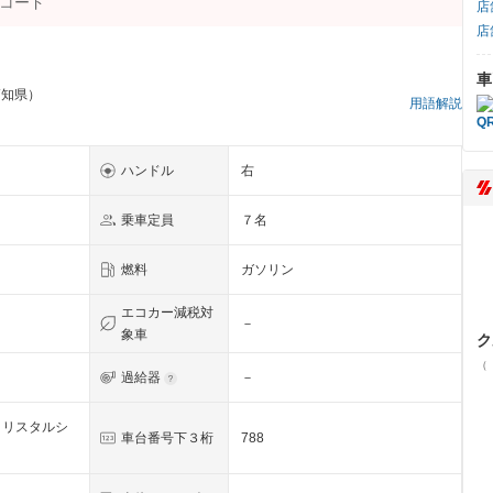
店
店
車
高知県）
用語解説
ハンドル
右
乗車定員
７名
燃料
ガソリン
エコカー減税対
－
象車
ク
（
過給器
－
クリスタルシ
車台番号下３桁
788
ク