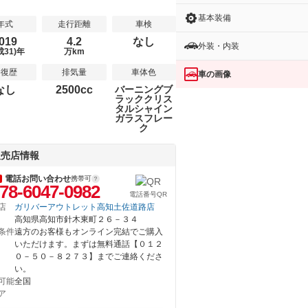
基本装備
年式
走行距離
車検
019
4.2
なし
外装・内装
成31)年
万km
修復歴
排気量
車体色
車の画像
なし
2500cc
バーニングブ
ラッククリス
タルシャイン
ガラスフレー
ク
販売店情報
電話お問い合わせ
携帯可
78-6047-0982
電話番号QR
店
ガリバーアウトレット高知土佐道路店
高知県高知市針木東町２６－３４
条件
遠方のお客様もオンライン完結でご購入
いただけます。まずは無料通話【０１２
０－５０－８２７３】までご連絡くださ
い。
可能
全国
ア