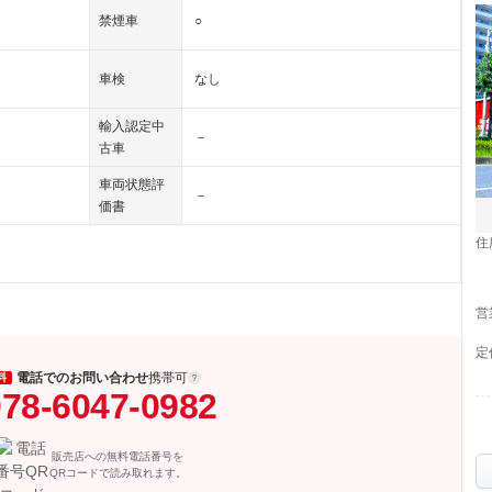
禁煙車
○
車検
なし
輸入認定中
－
古車
車両状態評
－
価書
住
営
定
電話でのお問い合わせ
携帯可
料
78-6047-0982
販売店への無料電話番号を
QRコードで読み取れます。