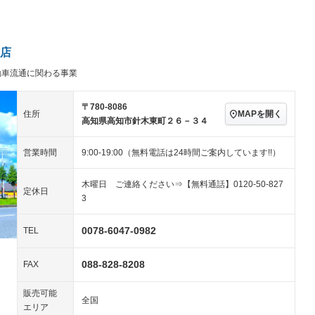
パワーステアリング
パワーウィンドウ
／ミュージック
ビジュアル：-／DVD再
アルミホイール：18イ
生
ンチ
ングストップ
ドライブレコーダー
USB入力端子
－
－
ハーフレザーシート
キーレス
－
店
クリーンディーゼル
センターデフロック
－
－
動車流通に関わる事業
セノンライト)
ポータブルナビ
バックカメラ
－
乗車
電動格納ミラー
スマートキー
ローダウン
－
〒780-8086
MAPを開く
住所
装備略号／用語解説
高知県高知市針木東町２６－３４
ート
3列シート
ベンチシート
－
営業時間
9:00-19:00（無料電話は24時間ご案内しています!!）
ップシート
オットマン
電動格納サードシート
－
スルー
後席モニター
電動リアゲート
木曜日 ご連絡ください⇒【無料通話】0120-50-827
定休日
3
アコン
全周囲カメラ
サイドカメラ
－
－
ペンション
0078-6047-0982
TEL
088-828-8208
装備略号／用語解説
FAX
販売可能
全国
エリア