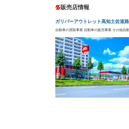
ダウンヒルアシストコントロール
－
販売店情報
オーディオ：CDまたはCDチェンジャー
サーバー
盗難防止システム
アイドリ
ヘッドライトウォッシャ
革シート
－
－
ガリバーアウトレット高知土佐道路
ー
Bluetooth接続
100V電源
－
自動車の買取事業 自動車の販売事業 その他自
LEDヘッドランプ
HID(キ
－
レンタカーアップ
展示・試
－
－
ETC
エアロ
－
ランフラットタイヤ
パワーシ
－
フルフラットシート
チップア
－
－
シートヒーター
ウォーク
フロントカメラ
シートエ
－
ルーフレール
エアサス
－
－