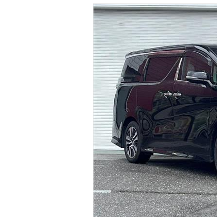
マガジン
車カタログ
自動車ローン
保険
レビュー
価格相場
教習所
用語集