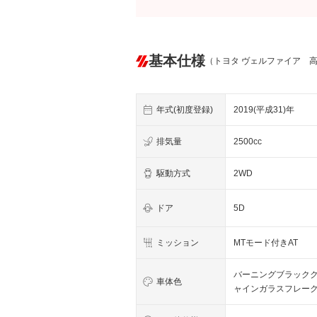
基本仕様
（トヨタ ヴェルファイア 
年式(初度登録)
2019(平成31)年
排気量
2500cc
駆動方式
2WD
ドア
5D
ミッション
MTモード付きAT
バーニングブラック
車体色
ャインガラスフレー