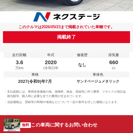
このクルマは2026/05/23まで掲載されていた車輛です。
掲載終了
走行距離
年式
修復歴
排気量
3.6
2020
660
なし
万km
(令和2)年
cc
車検
車体色
2027(令和9)年7月
サンドベージュメタリック
支払総額には、車両本体価格の他、保険料、税金、登録等に伴う費用、リサイクル預託金
相当額等、購入時に必要な全ての費用が含まれています。
当該価格は、登録等の時期や地域などについて一定の条件を付した価格になります。
この車両に関するお問い合わせ
無料