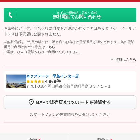
まずは在庫確認・見積り依頼
無料電話でお問い合わせ
お気軽にどうぞ。問合せ後に何度もご連絡が届くことはありません。 メールア
ドレスは販売店に公開されません。
※無料電話をご利用の場合は、販売店へお客様の電話番号が通知されます。無料電話
番号ご利用の際の注意点は
こちら
IP電話、ひかり電話からはご利用いただけません。
詳細はこちら
ネクステージ 早島インター店
4.8
68件
【STEP1】
認証画面でグーネットを友だち追加してから「許可する」ボタンを押
〒701-0304 岡山県都窪郡早島町早島３３７１－１
します
MAPで販売店までのルートを確認する
【STEP2】
トーク画面で
ボタンをタップして問い合わせを
完了してください。
スマートフォンの位置情報をONにしてください
こちら
装備
販売店