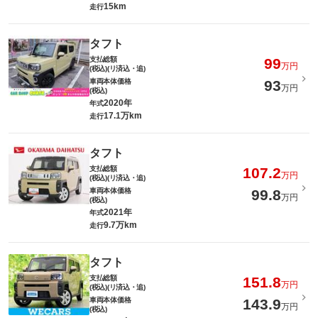
15km
走行
タフト
支払総額
99
万円
(税込)(リ済込・追)
車両本体価格
93
万円
(税込)
2020年
年式
17.1万km
走行
タフト
支払総額
107.2
万円
(税込)(リ済込・追)
車両本体価格
99.8
万円
(税込)
2021年
年式
9.7万km
走行
タフト
支払総額
151.8
万円
(税込)(リ済込・追)
車両本体価格
143.9
万円
(税込)