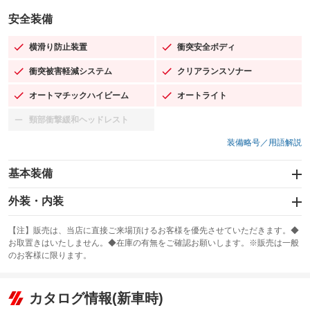
安全装備
横滑り防止装置
衝突安全ボディ
：装備あり
：装備あり
衝突被害軽減システム
クリアランスソナー
：装備あり
：装備あり
オートマチックハイビーム
オートライト
：装備あり
：装備あり
頸部衝撃緩和ヘッドレスト
：装備なし
装備略号／用語解説
基本装備
エアバッグ：運転席/助手席/サイド
外装・内装
：装備あり
スライドドア
カーナビ：SDナビ
：装備なし
：装備あり
【注】販売は、当店に直接ご来場頂けるお客様を優先させていただきます。◆
お取置きはいたしません。◆在庫の有無をご確認お願いします。※販売は一般
サンルーフ
ABS
TV：フルセグ
：装備なし
：装備あり
：装備あり
のお客様に限ります。
エアコン
Wエアコン
オーディオ：CDまたはCDチェンジャー／ミュージックサーバー
：装備あり
：装備なし
：装備あり
リフトアップ
パワーステアリング
カタログ情報(新車時)
ビジュアル：-／DVD再生
：装備なし
：装備あり
：装備あり