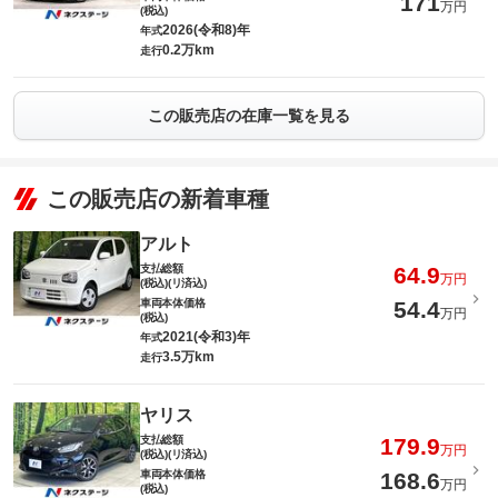
171
万円
(税込)
2026(令和8)年
年式
0.2万km
走行
この販売店の在庫一覧を見る
この販売店の新着車種
アルト
支払総額
64.9
万円
(税込)(リ済込)
車両本体価格
54.4
万円
(税込)
2021(令和3)年
年式
3.5万km
走行
ヤリス
支払総額
179.9
万円
(税込)(リ済込)
車両本体価格
168.6
万円
(税込)