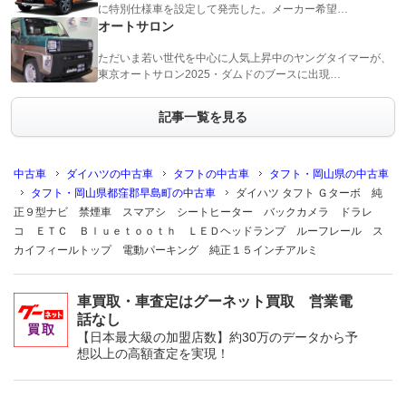
に特別仕様車を設定して発売した。メーカー希望…
オートサロン
ただいま若い世代を中心に人気上昇中のヤングタイマーが、
東京オートサロン2025・ダムドのブースに出現…
記事一覧を見る
中古車
ダイハツの中古車
タフトの中古車
タフト・岡山県の中古車
タフト・岡山県都窪郡早島町の中古車
ダイハツ タフト Ｇターボ 純
正９型ナビ 禁煙車 スマアシ シートヒーター バックカメラ ドラレ
コ ＥＴＣ Ｂｌｕｅｔｏｏｔｈ ＬＥＤヘッドランプ ルーフレール ス
カイフィールトップ 電動パーキング 純正１５インチアルミ
車買取・車査定はグーネット買取 営業電
話なし
【日本最大級の加盟店数】約30万のデータから予
想以上の高額査定を実現！