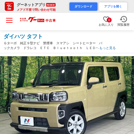
グーネットアプリ
RENEW
ダウンロード
アプリを開く
メアド不要で問い合わせ可能
0
お気に入り
閲覧履歴
ダイハツ タフト
Ｇターボ 純正９型ナビ 禁煙車 スマアシ シートヒーター バ
ックカメラ ドラレコ ＥＴＣ Ｂｌｕｅｔｏｏｔｈ ＬＥＤヘッ
もっと見る
ドランプ ルーフレール スカイフィールトップ 電動パーキン
グ 純正１５インチアルミ（岡山県）