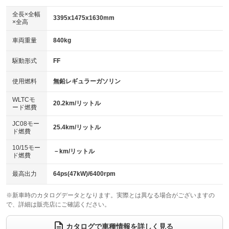
ダウンヒルアシストコントロール
アルミホイール：15インチ
：装備なし
：装備あり
全長×全幅
3395x1475x1630mm
×全高
パワーウィンドウ
盗難防止システム
革シート
ハーフレザーシート
：装備あり
：装備あり
：装備なし
：装備なし
車両重量
840kg
アイドリングストップ
ドライブレコーダー
キーレス
LEDヘッドランプ
：装備あり
：装備あり
：装備あり
：装備あり
USB入力端子
Bluetooth接続
駆動形式
FF
HID(キセノンライト)
ポータブルナビ
：装備あり
：装備あり
：装備なし
：装備なし
100V電源
クリーンディーゼル
バックカメラ
ETC
使用燃料
無鉛レギュラーガソリン
：装備なし
：装備なし
：装備あり
：装備あり
センターデフロック
エアロ
スマートキー
：装備なし
WLTCモ
：装備なし
：装備あり
20.2km/リットル
ード燃費
レンタカーアップ
展示・試乗車
ローダウン
ランフラットタイヤ
：装備なし
：装備なし
：装備なし
：装備なし
JC08モー
25.4km/リットル
ド燃費
電動格納ミラー
パワーシート
3列シート
：装備あり
：装備なし
：装備なし
10/15モー
装備略号／用語解説
－km/リットル
ベンチシート
フルフラットシート
ド燃費
：装備なし
：装備なし
チップアップシート
オットマン
：装備なし
：装備なし
最高出力
64ps(47kW)/6400rpm
電動格納サードシート
シートヒーター
：装備なし
：装備あり
※新車時のカタログデータとなります。実際とは異なる場合がございますの
で、詳細は販売店にご確認ください。
ウォークスルー
後席モニター
：装備なし
：装備なし
電動リアゲート
フロントカメラ
カタログで車種情報を詳しく見る
：装備なし
：装備なし