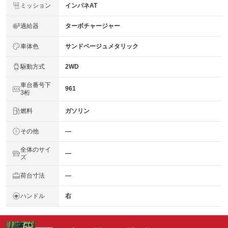
ミッション
インパネAT
過給器
ターボチャージャー
車体色
サンドベージュメタリック
駆動方式
2WD
車台番号下
961
3桁
燃料
ガソリン
その他
―
全体のサイ
―
ズ
荷台寸法
―
ハンドル
右