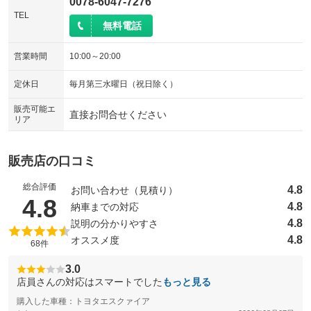
0078-6047-7276
TEL
無料電話
営業時間
10:00～20:00
定休日
毎月第三水曜日（祝日除く）
販売可能エ
直接お問合せください
リア
販売店の口コミ
総合評価
4.8
お問い合わせ（見積り）
（5点満点中）
4.8
4.8
納車までの対応
4.8
説明の分かりやすさ
4.8
オススメ度
68件
3.0
店員さんの対応はスマートでした
もっと見る
購入した車種：トヨタエスクァイア