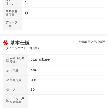
-
オーナー
車両状態
評価書
ディーラ
-
ー車
基本仕様
装備略号／用語解説
（ダイハツタフト 岡山県）
年式（初度
2020(令和2)年
登録）
排気量
660cc
乗車定員
４名
ドア
5D
エコカー減
－
税対象車