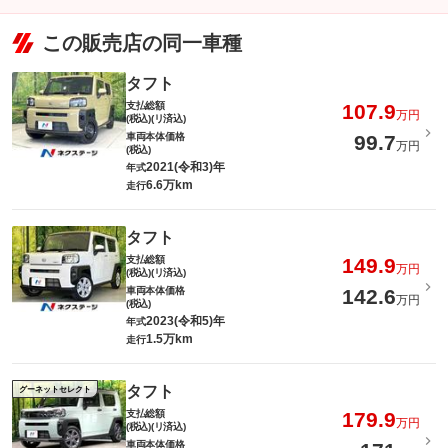
この販売店の同一車種
タフト
支払総額
107.9
万円
(税込)(リ済込)
車両本体価格
99.7
万円
(税込)
2021(令和3)年
年式
6.6万km
走行
タフト
支払総額
149.9
万円
(税込)(リ済込)
車両本体価格
142.6
万円
(税込)
2023(令和5)年
年式
1.5万km
走行
タフト
グーネットセレクト
支払総額
179.9
万円
(税込)(リ済込)
車両本体価格