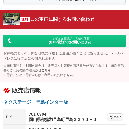
シートエアコン
全周囲カメラ
：装備なし
：装備なし
サイドカメラ
ルーフレール
この車両に関するお問い合わせ
：装備なし
無料
：装備あり
エアサスペンション
ヘッドライトウォッシャー
：装備なし
：装備なし
装備略号／用語解説
まずは在庫確認・見積り依頼
無料電話でお問い合わせ
お気軽にどうぞ。問合せ後に何度もご連絡が届くことはありません。メールア
ドレスは販売店に公開されません。
※無料電話をご利用の場合は、販売店へお客様の電話番号が通知されます。無料電話
番号ご利用の際の注意点は
こちら
IP電話、ひかり電話からはご利用いただけません。
販売店情報
ネクステージ 早島インター店
701-0304
住所
MAP
岡山県都窪郡早島町早島３３７１－１