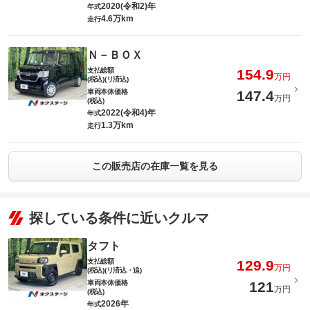
2020(令和2)年
年式
4.6万km
走行
Ｎ－ＢＯＸ
支払総額
154.9
万円
(税込)(リ済込)
車両本体価格
147.4
万円
(税込)
2022(令和4)年
年式
1.3万km
走行
この販売店の在庫一覧を見る
探している条件に近いクルマ
タフト
支払総額
129.9
万円
(税込)(リ済込・追)
車両本体価格
121
万円
(税込)
2026年
年式