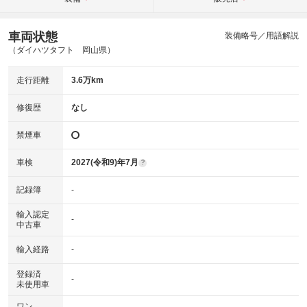
車両状態
装備略号／用語解説
（ダイハツタフト 岡山県）
走行距離
3.6万km
修復歴
なし
禁煙車
車検
2027(令和9)年7月
?
記録簿
-
輸入認定
-
中古車
輸入経路
-
登録済
-
未使用車
ワン