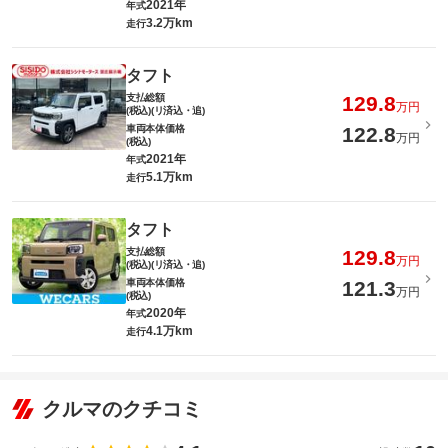
2021年
年式
3.2万km
走行
タフト
支払総額
129.8
万円
(税込)(リ済込・追)
車両本体価格
122.8
万円
(税込)
2021年
年式
5.1万km
走行
タフト
支払総額
129.8
万円
(税込)(リ済込・追)
車両本体価格
121.3
万円
(税込)
2020年
年式
4.1万km
走行
クルマのクチコミ