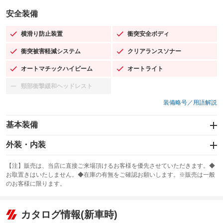
安全装備
横滑り防止装置
衝突安全ボディ
：装備あり
：装備あり
衝突被害軽減システム
クリアランスソナー
：装備あり
：装備あり
オートマチックハイビーム
オートライト
：装備あり
：装備あり
頸部衝撃緩和ヘッドレスト
：装備なし
装備略号／用語解説
基本装備
エアバッグ：運転席/助手席/サイド
外装・内装
：装備あり
スライドドア
カーナビ：SDナビ
：装備なし
：装備あり
【注】販売は、当店に直接ご来場頂けるお客様を優先させていただきます。◆
お取置きはいたしません。◆在庫の有無をご確認お願いします。※販売は一般
サンルーフ
ABS
TV：フルセグ
：装備なし
：装備あり
：装備あり
のお客様に限ります。
エアコン
Wエアコン
オーディオ：CDまたはCDチェンジャー／ミュージックサーバー
：装備あり
：装備なし
：装備あり
リフトアップ
パワーステアリング
カタログ情報(新車時)
ビジュアル
：装備なし
：装備あり
：装備なし