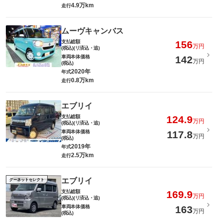
4.9万km
走行
ムーヴキャンバス
支払総額
156
万円
(税込)(リ済込・追)
車両本体価格
142
万円
(税込)
2020年
年式
0.8万km
走行
エブリイ
支払総額
124.9
万円
(税込)(リ済込・追)
車両本体価格
117.8
万円
(税込)
2019年
年式
2.5万km
走行
エブリイ
グーネットセレクト
支払総額
169.9
万円
(税込)(リ済込・追)
車両本体価格
163
万円
(税込)