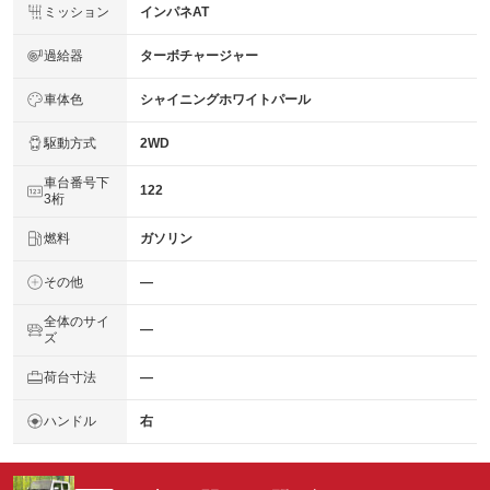
ミッション
インパネAT
過給器
ターボチャージャー
車体色
シャイニングホワイトパール
駆動方式
2WD
車台番号下
122
3桁
燃料
ガソリン
その他
―
全体のサイ
―
ズ
荷台寸法
―
ハンドル
右