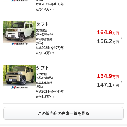
2021(令和3)年
年式
6.6万km
走行
タフト
支払総額
164.9
万円
(税込)(リ済込)
車両本体価格
156.2
万円
(税込)
2025(令和7)年
年式
0.4万km
走行
タフト
支払総額
154.9
万円
(税込)(リ済込)
車両本体価格
147.1
万円
(税込)
2024(令和6)年
年式
1.8万km
走行
この販売店の在庫一覧を見る