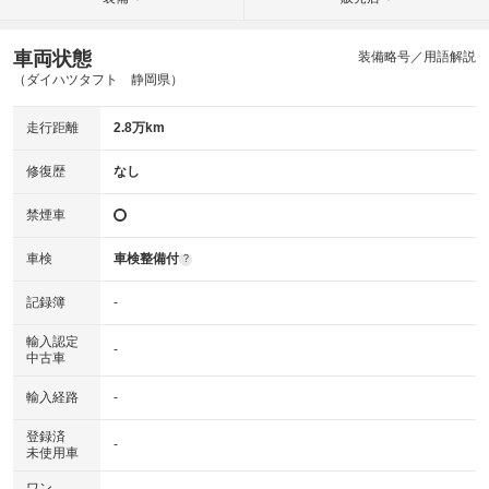
車両状態
装備略号／用語解説
（ダイハツタフト 静岡県）
走行距離
2.8万km
修復歴
なし
禁煙車
車検
車検整備付
?
記録簿
-
輸入認定
-
中古車
輸入経路
-
登録済
-
未使用車
ワン