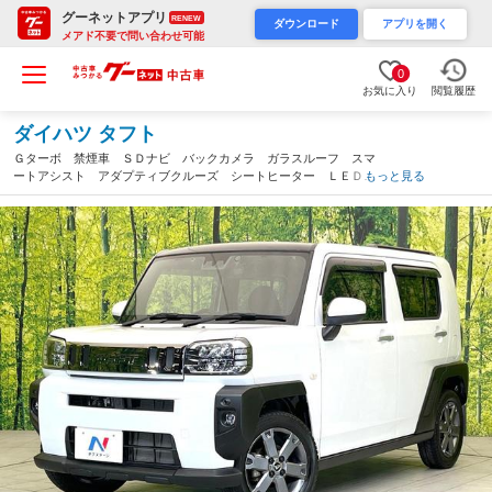
グーネットアプリ
RENEW
ダウンロード
アプリを開く
メアド不要で問い合わせ可能
0
お気に入り
閲覧履歴
ダイハツ タフト
Ｇターボ 禁煙車 ＳＤナビ バックカメラ ガラスルーフ スマ
ートアシスト アダプティブクルーズ シートヒーター ＬＥＤヘ
もっと見る
ッド オートライト スマートキー クリアランスソナー オート
エアコン 電動サイドブレーキ（静岡県）