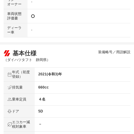
-
オーナー
車両状態
評価書
ディーラ
-
ー車
基本仕様
装備略号／用語解説
（ダイハツタフト 静岡県）
年式（初度
2021(令和3)年
登録）
排気量
660cc
乗車定員
４名
ドア
5D
エコカー減
－
税対象車