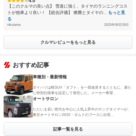
4.0
【このクルマの良い点】 雪道に強く、タイヤのランニングコス
トが他車より良い！ 【総合評価】 燃費とタイヤの...
もっと見
る
nikutama
2025年08月29日
クルマレビューをもっと見る
おすすめ記事
車種別・最新情報
ダイハツは軽SUV「タフト」を一部改良するとともに、新た
に特別仕様車を設定して発売した。メーカー希望…
オートサロン
ただいま若い世代を中心に人気上昇中のヤングタイマーが、
東京オートサロン2025・ダムドのブースに出現…
記事一覧を見る