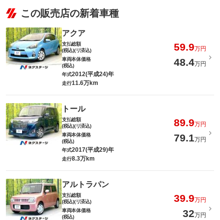
この販売店の新着車種
アクア
支払総額
59.9
万円
(税込)(リ済込)
車両本体価格
48.4
万円
(税込)
2012(平成24)年
年式
11.6万km
走行
トール
支払総額
89.9
万円
(税込)(リ済込)
車両本体価格
79.1
万円
(税込)
2017(平成29)年
年式
8.3万km
走行
アルトラパン
支払総額
39.9
万円
(税込)(リ済込)
車両本体価格
32
万円
(税込)