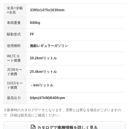
ダウンヒルアシストコントロール
アルミホイール：15インチ
：装備なし
：装備あり
全長×全幅
3395x1475x1630mm
×全高
パワーウィンドウ
盗難防止システム
革シート
ハーフレザーシート
：装備あり
：装備あり
：装備なし
：装備なし
車両重量
840kg
アイドリングストップ
ドライブレコーダー
キーレス
LEDヘッドランプ
：装備あり
：装備あり
：装備あり
：装備あり
USB入力端子
Bluetooth接続
駆動形式
FF
HID(キセノンライト)
ポータブルナビ
：装備なし
：装備あり
：装備なし
：装備なし
100V電源
クリーンディーゼル
バックカメラ
ETC
使用燃料
無鉛レギュラーガソリン
：装備なし
：装備なし
：装備あり
：装備あり
センターデフロック
エアロ
スマートキー
：装備なし
WLTCモ
：装備なし
：装備あり
20.2km/リットル
ード燃費
レンタカーアップ
展示・試乗車
ローダウン
ランフラットタイヤ
：装備なし
：装備なし
：装備なし
：装備なし
JC08モー
25.4km/リットル
ド燃費
電動格納ミラー
パワーシート
3列シート
：装備あり
：装備なし
：装備なし
10/15モー
装備略号／用語解説
－km/リットル
ベンチシート
フルフラットシート
ド燃費
：装備なし
：装備なし
チップアップシート
オットマン
：装備なし
：装備なし
最高出力
64ps(47kW)/6400rpm
電動格納サードシート
シートヒーター
：装備なし
：装備あり
※新車時のカタログデータとなります。実際とは異なる場合がございますの
で、詳細は販売店にご確認ください。
ウォークスルー
後席モニター
：装備なし
：装備なし
電動リアゲート
フロントカメラ
カタログで車種情報を詳しく見る
：装備なし
：装備なし