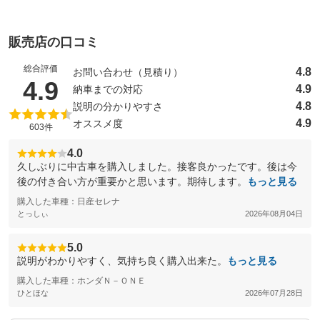
販売店の口コミ
総合評価
4.8
お問い合わせ（見積り）
（5点満点中）
4.9
4.9
納車までの対応
4.8
説明の分かりやすさ
4.9
オススメ度
603件
4.0
久しぶりに中古車を購入しました。接客良かったです。後は今
後の付き合い方が重要かと思います。期待します。
もっと見る
購入した車種：日産セレナ
とっしぃ
2026年08月04日
5.0
説明がわかりやすく、気持ち良く購入出来た。
もっと見る
購入した車種：ホンダＮ－ＯＮＥ
ひとほな
2026年07月28日