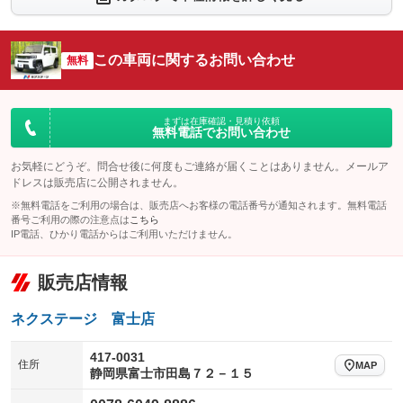
シートエアコン
全周囲カメラ
：装備なし
：装備なし
サイドカメラ
ルーフレール
この車両に関するお問い合わせ
：装備なし
無料
：装備なし
エアサスペンション
ヘッドライトウォッシャー
：装備なし
：装備なし
装備略号／用語解説
まずは在庫確認・見積り依頼
無料電話でお問い合わせ
お気軽にどうぞ。問合せ後に何度もご連絡が届くことはありません。メールア
ドレスは販売店に公開されません。
※無料電話をご利用の場合は、販売店へお客様の電話番号が通知されます。無料電話
番号ご利用の際の注意点は
こちら
IP電話、ひかり電話からはご利用いただけません。
販売店情報
ネクステージ 富士店
417-0031
住所
MAP
静岡県富士市田島７２－１５