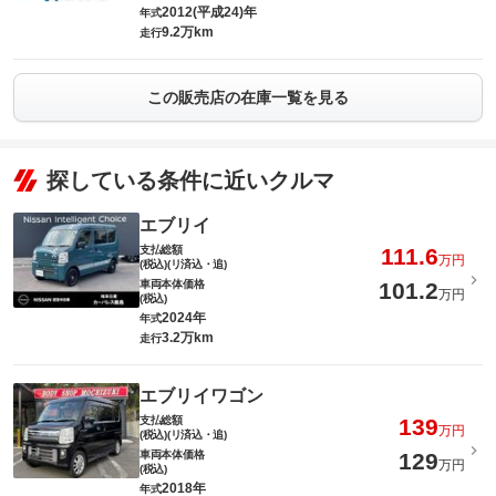
2012(平成24)年
年式
9.2万km
走行
この販売店の在庫一覧を見る
探している条件に近いクルマ
エブリイ
支払総額
111.6
万円
(税込)(リ済込・追)
車両本体価格
101.2
万円
(税込)
2024年
年式
3.2万km
走行
エブリイワゴン
支払総額
139
万円
(税込)(リ済込・追)
車両本体価格
129
万円
(税込)
2018年
年式