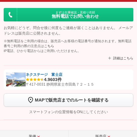
まずは在庫確認・見積り依頼
無料電話でお問い合わせ
お気軽にどうぞ。問合せ後に何度もご連絡が届くことはありません。 メールア
ドレスは販売店に公開されません。
※無料電話をご利用の場合は、販売店へお客様の電話番号が通知されます。無料電話
番号ご利用の際の注意点は
こちら
IP電話、ひかり電話からはご利用いただけません。
詳細はこちら
ネクステージ 富士店
4.9
603件
【STEP1】
認証画面でグーネットを友だち追加してから「許可する」ボタンを押
〒417-0031 静岡県富士市田島７２－１５
します
MAPで販売店までのルートを確認する
【STEP2】
トーク画面で
ボタンをタップして問い合わせを
完了してください。
スマートフォンの位置情報をONにしてください
こちら
装備
販売店