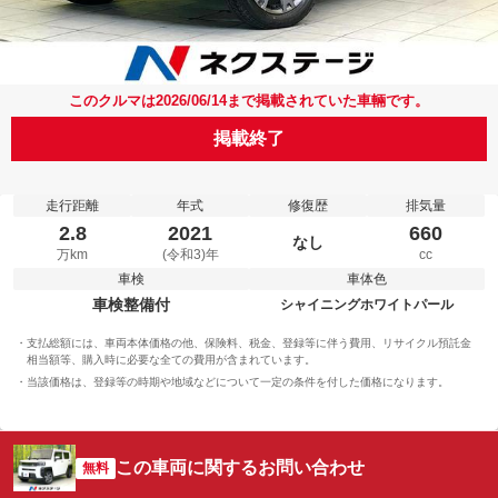
このクルマは2026/06/14まで掲載されていた車輛です。
掲載終了
走行距離
年式
修復歴
排気量
2.8
2021
660
なし
万km
(令和3)年
cc
車検
車体色
車検整備付
シャイニングホワイトパール
支払総額には、車両本体価格の他、保険料、税金、登録等に伴う費用、リサイクル預託金
相当額等、購入時に必要な全ての費用が含まれています。
当該価格は、登録等の時期や地域などについて一定の条件を付した価格になります。
この車両に関するお問い合わせ
無料