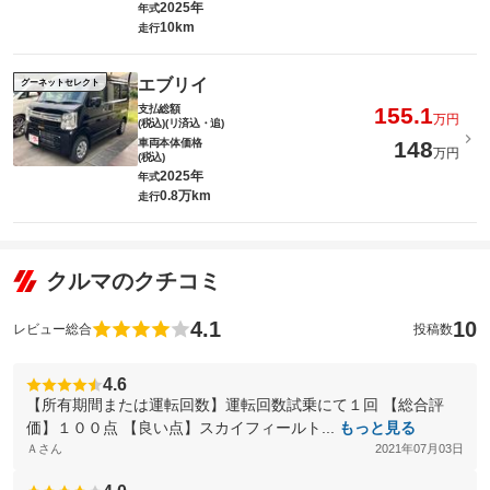
2025年
年式
10km
走行
エブリイ
グーネットセレクト
支払総額
155.1
万円
(税込)(リ済込・追)
車両本体価格
148
万円
(税込)
2025年
年式
0.8万km
走行
クルマのクチコミ
4.1
10
レビュー総合
投稿数
4.6
【所有期間または運転回数】運転回数試乗にて１回 【総合評
価】１００点 【良い点】スカイフィールト...
もっと見る
Ａさん
2021年07月03日