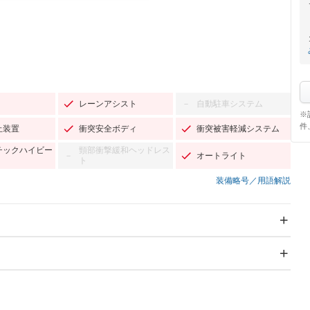
レーンアシスト
自動駐車システム
－
※
件
止装置
衝突安全ボディ
衝突被害軽減システム
チックハイビー
頸部衝撃緩和ヘッドレス
オートライト
－
ト
装備略号／用語解説
スライドドア
サンルーフ
－
－
Wエアコン
リフトアップ
－
－
TV：フルセグ
パワーステアリング
パワーウィンドウ