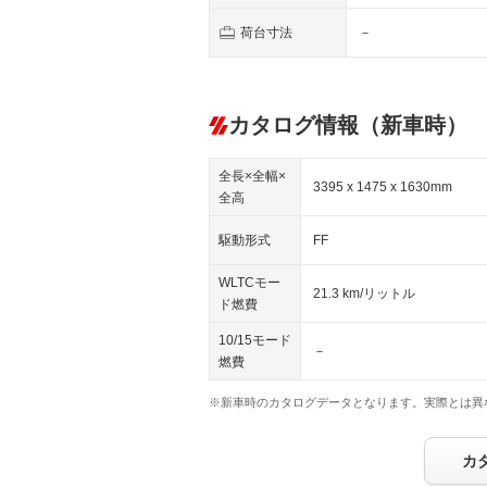
荷台寸法
－
カタログ情報（新車時）
全長×全幅×
3395 x 1475 x 1630mm
全高
駆動形式
FF
WLTCモー
21.3 km/リットル
ド燃費
10/15モード
－
燃費
※新車時のカタログデータとなります。実際とは異
カ