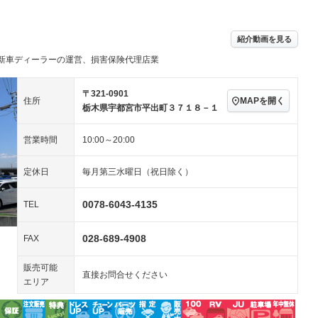
／ミュージック
ビジュアル：-／DVD再
アルミホイール：15イ
ー
生
ンチ
ングストップ
ドライブレコーダー
USB入力端子
－
ハーフレザーシート
キーレス
－
紹介動画を見る
クリーンディーゼル
センターデフロック
－
－
新車ディーラーの運営、損害保険代理店業
セノンライト)
ポータブルナビ
バックカメラ
－
乗車
電動格納ミラー
スマートキー
ローダウン
－
〒321-0901
MAPを開く
住所
装備略号／用語解説
栃木県宇都宮市平出町３７１８－１
ート
3列シート
ベンチシート
－
－
営業時間
10:00～20:00
ップシート
オットマン
電動格納サードシート
－
－
スルー
後席モニター
電動リアゲート
－
－
定休日
毎月第三水曜日（祝日除く）
アコン
全周囲カメラ
サイドカメラ
－
－
0078-6043-4135
TEL
ペンション
028-689-4908
FAX
装備略号／用語解説
販売可能
直接お問合せください
エリア