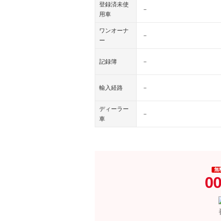
登録済未使
－
用車
ワンオーナ
－
ー
記録簿
－
輸入経路
－
ディーラー
－
車
無
00