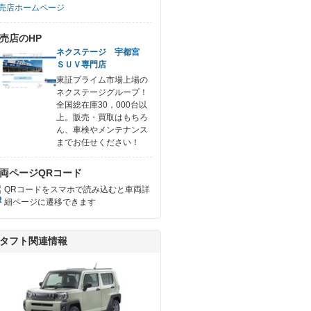
売店ホームページ
売店のHP
ネクステージ 宇都宮
ＳＵＶ専門店
東証プライム市場上場の
ネクステージグループ！
全国総在庫30，000台以
上。販売・買取はもちろ
ん、車検やメンテナンス
までお任せください！
両ページQRコード
QRコードをスマホで読み込むと車両詳
細ページに遷移できます
タフト関連情報