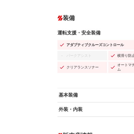
装備
運転支援・安全装備
アダプティブクルーズコントロール
パークアシスト
横滑り防
－
オートマ
クリアランスソナー
ム
基本装備
外装・内装
エアバッグ：運転席/助手席/サイド
ABS
エアコン
カーナビ：SDナビ
ダウンヒルアシストコントロール
－