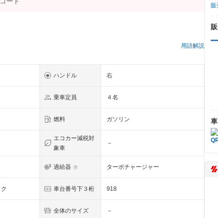
販
販
）
用語解説
ハンドル
右
乗車定員
４名
燃料
ガソリン
車
エコカー減税対
－
象車
過給器
ターボチャージャー
ック
車台番号下３桁
918
全体のサイズ
－