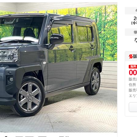
2
(令
無料
00
販売
住所
販売
エリ