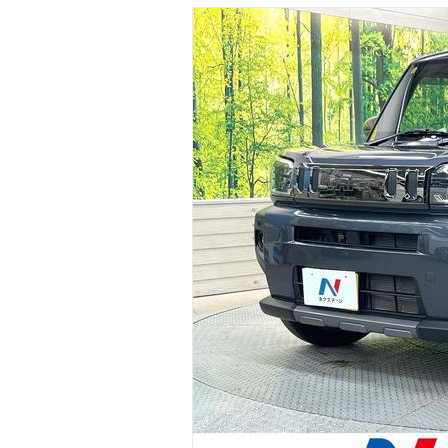
マガジン
車カタログ
自動車ローン
保険
レビュー
価格相場
教習所
用語集