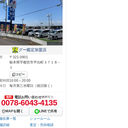
グー鑑定加盟店
所
〒321-0901
栃木県宇都宮市平出町３７１８－
１
コピー
業時間
10:00～20:00
休日
毎月第三水曜日（祝日除く）
電話お問い合わせ
無料
携帯可
0078-6043-4135
MAPを開く
LINEで共有
舗在庫一覧
ショールーム
舗詳細
査定・売却相談