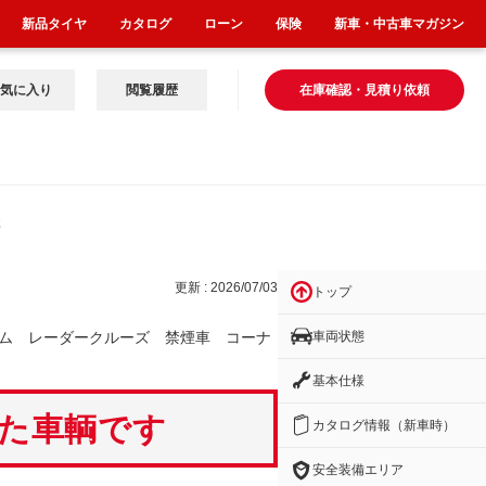
新品タイヤ
カタログ
ローン
保険
新車・中古車マガジン
気に入り
閲覧履歴
在庫確認・見積り依頼
煙車
更新 : 2026/07/03
トップ
車両状態
ム レーダークルーズ 禁煙車 コーナ
基本仕様
いた車輌です
カタログ情報（新車時）
安全装備エリア