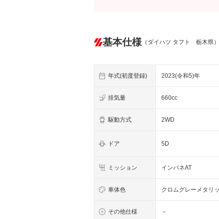
基本仕様
（ダイハツ タフト 栃木県
年式(初度登録)
2023(令和5)年
排気量
660cc
駆動方式
2WD
ドア
5D
ミッション
インパネAT
車体色
クロムグレーメタリ
その他仕様
－