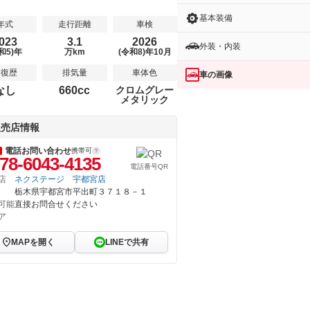
基本装備
年式
走行距離
車検
023
3.1
2026
外装・内装
和5)年
万km
(令和8)年10月
修復歴
排気量
車体色
車の画像
なし
660cc
クロムグレー
メタリック
販売店情報
電話お問い合わせ
携帯可
78-6043-4135
電話番号QR
店
ネクステージ 宇都宮店
栃木県宇都宮市平出町３７１８－１
可能
直接お問合せください
ア
MAPを開く
LINEで共有