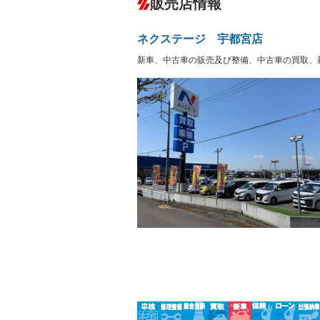
販売店情報
オーディオ：CDまたはCDチェンジャー
プレイヤー接続可／ミュージックサーバ
盗難防止システム
アイドリ
ヘッドライトウォッシャ
革シート
－
－
ネクステージ 宇都宮店
ー
Bluetooth接続
100V電源
－
新車、中古車の販売及び整備、中古車の買取、
LEDヘッドランプ
HID(キ
－
レンタカーアップ
展示・試
－
－
ETC
エアロ
－
ランフラットタイヤ
パワーシ
－
－
フルフラットシート
チップア
－
－
シートヒーター
ウォーク
－
フロントカメラ
シートエ
－
－
ルーフレール
エアサス
－