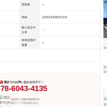
禁煙車
○
車検
2026(令和8)年10月
輸入認定中
－
古車
車両状態評
○
価書
住
営
定
電話でのお問い合わせ
携帯可
料
78-6043-4135
店
販売店への無料電話番号を
QRコードで読み取れます。
店