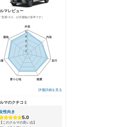
ルマレビュー
「普通=3.0」が評価軸の基準です）
外装
外装
5
5
4
4
価格
価格
内装
内装
3
3
2
2
1
1
装備
装備
走行
走行
乗り心地
乗り心地
燃費
燃費
評価詳細を見る
ルマのクチコミ
女性向き
5.0
【このクルマの良い点】