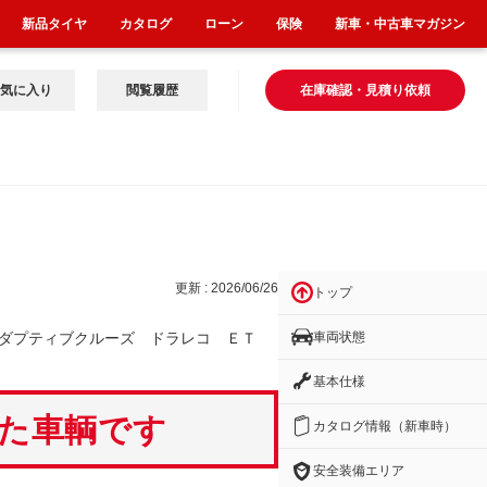
新品タイヤ
カタログ
ローン
保険
新車・中古車マガジン
気に入り
閲覧履歴
在庫確認・見積り依頼
レコ
更新 : 2026/06/26
トップ
車両状態
ダプティブクルーズ ドラレコ ＥＴ
基本仕様
いた車輌です
カタログ情報（新車時）
安全装備エリア