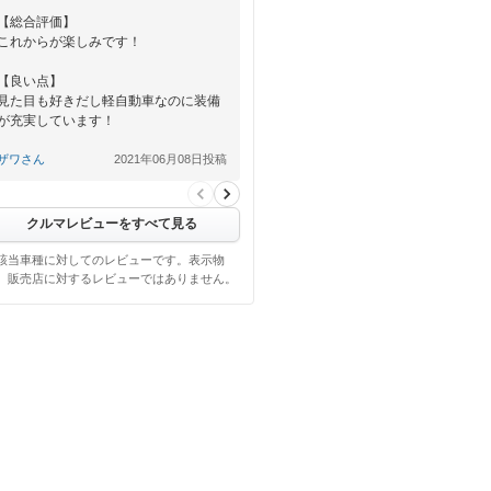
【総合評価】
これからが楽しみです！
【良い点】
見た目も好きだし軽自動車なのに装備
が充実しています！
【悪い点】
ザワさん
2021年06月08日投稿
まだ所有していないのでこれからです
クルマレビューをすべて見る
該当車種に対してのレビューです。表示物
、販売店に対するレビューではありません。