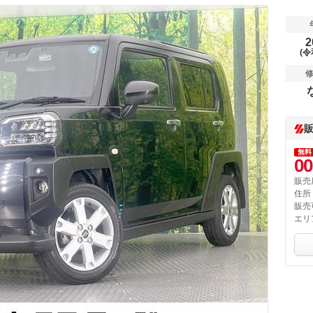
2
(令
無料
00
販売
住所
販売
エリ