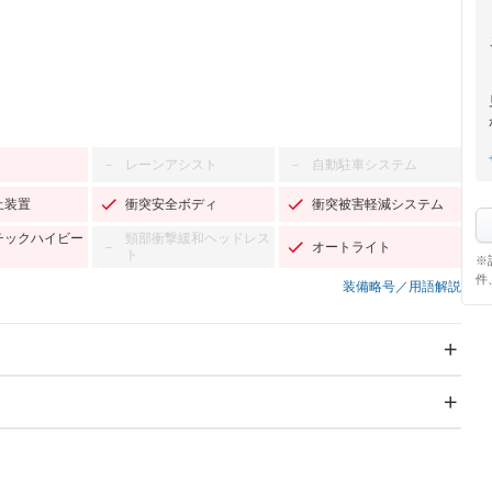
レーンアシスト
自動駐車システム
－
－
止装置
衝突安全ボディ
衝突被害軽減システム
チックハイビー
頸部衝撃緩和ヘッドレス
オートライト
－
ト
※
件
装備略号／用語解説
スライドドア
サンルーフ
－
－
Wエアコン
リフトアップ
－
－
TV：フルセグ
パワーステアリング
パワーウィンドウ