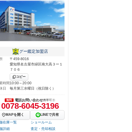
グー鑑定加盟店
所
〒459-8016
愛知県名古屋市緑区南大高３ー１
７０６
コピー
業時間
10:00～20:00
休日
毎月第三水曜日（祝日除く）
電話お問い合わせ
無料
携帯可
0078-6045-3196
MAPを開く
LINEで共有
舗在庫一覧
ショールーム
舗詳細
査定・売却相談