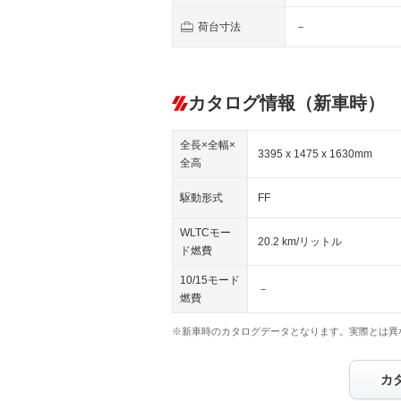
荷台寸法
－
カタログ情報（新車時）
全長×全幅×
3395 x 1475 x 1630mm
全高
駆動形式
FF
WLTCモー
20.2 km/リットル
ド燃費
10/15モード
－
燃費
※新車時のカタログデータとなります。実際とは異
カ