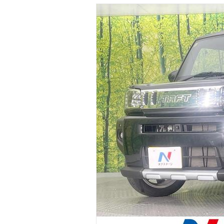
マガジン
車カタログ
自動車ローン
保険
レビュー
価格相場
教習所
用語集