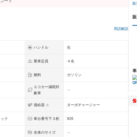
販
販
）
用語解説
ハンドル
右
乗車定員
４名
車
燃料
ガソリン
エコカー減税対
－
象車
過給器
ターボチャージャー
リック
車台番号下３桁
926
全体のサイズ
－