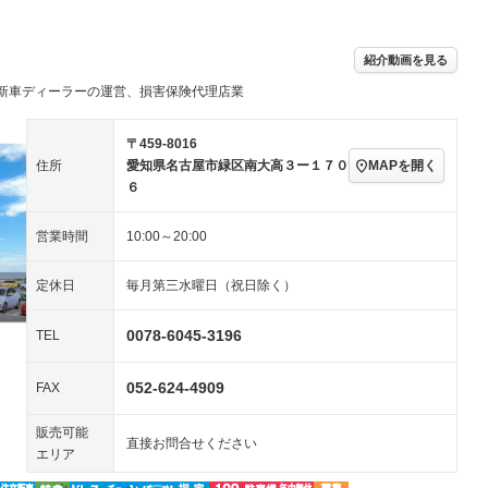
アルミホイール：15イ
－ビジュアル
－
ンチ
ングストップ
ドライブレコーダー
USB入力端子
ハーフレザーシート
キーレス
－
紹介動画を見る
クリーンディーゼル
センターデフロック
－
－
新車ディーラーの運営、損害保険代理店業
セノンライト)
ポータブルナビ
バックカメラ
－
乗車
電動格納ミラー
スマートキー
ローダウン
－
〒459-8016
装備略号／用語解説
MAPを開く
住所
愛知県名古屋市緑区南大高３ー１７０
ート
3列シート
ベンチシート
－
－
６
ップシート
オットマン
電動格納サードシート
－
－
営業時間
10:00～20:00
スルー
後席モニター
電動リアゲート
－
－
定休日
毎月第三水曜日（祝日除く）
アコン
全周囲カメラ
サイドカメラ
ペンション
0078-6045-3196
TEL
052-624-4909
装備略号／用語解説
FAX
販売可能
直接お問合せください
エリア