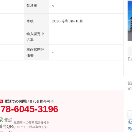
禁煙車
○
車検
2026(令和8)年10月
輸入認定中
－
古車
車両状態評
○
価書
住
営
定
電話でのお問い合わせ
携帯可
料
78-6045-3196
店
販売店への無料電話番号を
QRコードで読み取れます。
店