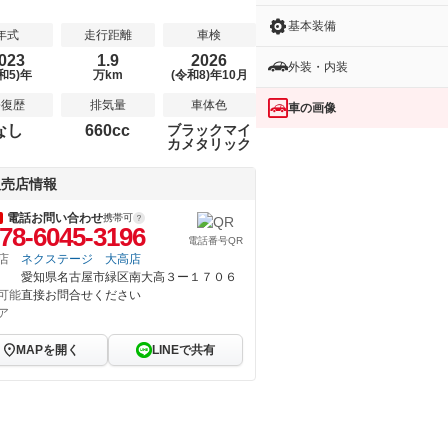
基本装備
年式
走行距離
車検
023
1.9
2026
外装・内装
和5)年
万km
(令和8)年10月
修復歴
排気量
車体色
車の画像
なし
660cc
ブラックマイ
カメタリック
販売店情報
電話お問い合わせ
携帯可
78-6045-3196
電話番号QR
店
ネクステージ 大高店
愛知県名古屋市緑区南大高３ー１７０６
可能
直接お問合せください
ア
MAPを開く
LINEで共有