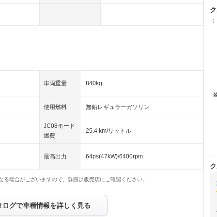
ク
（
車両重量
840kg
使用燃料
無鉛レギュラーガソリン
JC08モード
25.4 km/リットル
燃費
最高出力
64ps(47kW)/6400rpm
ク
なる場合がございますので、詳細は販売店にご確認ください。
タログで車種情報を詳しく見る