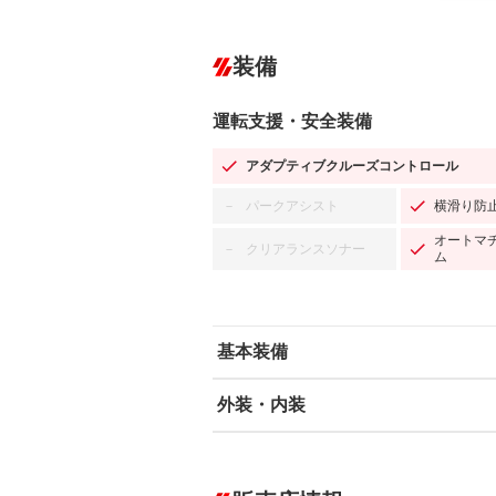
装備
運転支援・安全装備
アダプティブクルーズコントロール
パークアシスト
横滑り防
－
オートマ
クリアランスソナー
－
ム
基本装備
外装・内装
エアバッグ：運転席/助手席/サイド
ABS
エアコン
カーナビ
－
ダウンヒルアシストコントロール
－