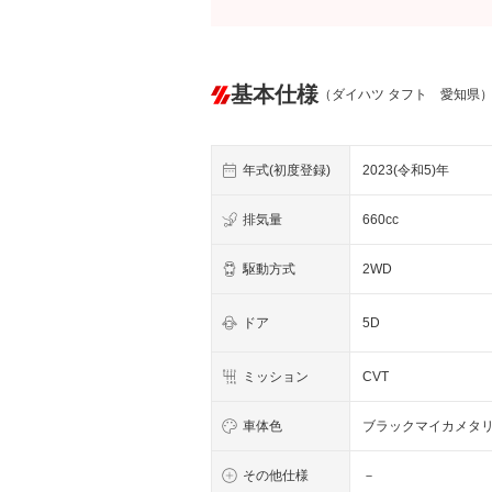
基本仕様
（ダイハツ タフト 愛知県
年式(初度登録)
2023(令和5)年
排気量
660cc
駆動方式
2WD
ドア
5D
ミッション
CVT
車体色
ブラックマイカメタ
その他仕様
－