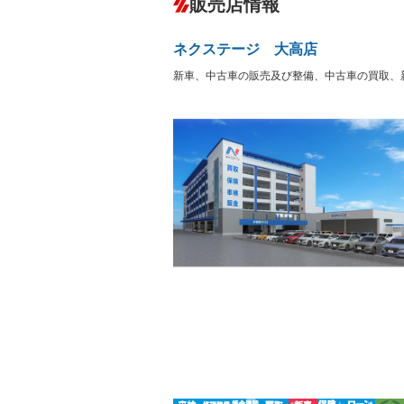
販売店情報
オーディオ
－
盗難防止システム
アイドリ
ヘッドライトウォッシャ
革シート
－
－
ネクステージ 大高店
ー
Bluetooth接続
100V電源
－
新車、中古車の販売及び整備、中古車の買取、
LEDヘッドランプ
HID(キ
－
レンタカーアップ
展示・試
－
－
ETC
エアロ
－
－
ランフラットタイヤ
パワーシ
－
－
フルフラットシート
チップア
－
－
シートヒーター
ウォーク
－
フロントカメラ
シートエ
－
ルーフレール
エアサス
－
－