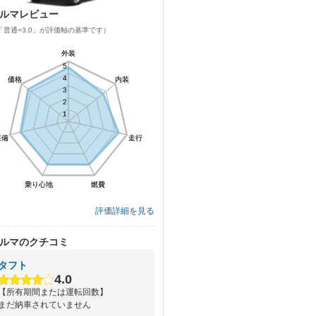
ルマレビュー
「普通=3.0」が評価軸の基準です）
外装
外装
5
5
4
4
価格
価格
内装
内装
3
3
2
2
1
1
装備
装備
走行
走行
乗り心地
乗り心地
燃費
燃費
評価詳細を見る
ルマのクチコミ
タフト
4.0
【所有期間または運転回数】
まだ納車されていません