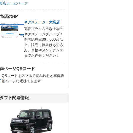
売店ホームページ
売店のHP
ネクステージ 大高店
東証プライム市場上場の
ネクステージグループ！
全国総在庫30，000台以
上。販売・買取はもちろ
ん、車検やメンテナンス
までお任せください！
両ページQRコード
QRコードをスマホで読み込むと車両詳
細ページに遷移できます
タフト関連情報