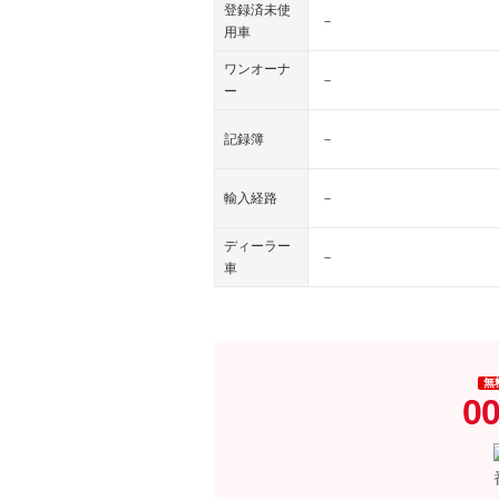
登録済未使
－
用車
ワンオーナ
－
ー
記録簿
－
輸入経路
－
ディーラー
－
車
無
00