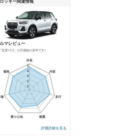
ロッキー関連情報
ルマレビュー
「普通=3.0」が評価軸の基準です）
外装
外装
5
5
4
4
価格
価格
内装
内装
3
3
2
2
1
1
装備
装備
走行
走行
乗り心地
乗り心地
燃費
燃費
評価詳細を見る