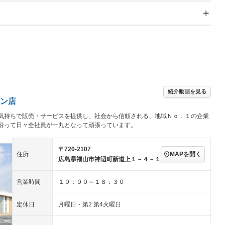
スライドドア
サンルーフ
－
－
Wエアコン
リフトアップ
－
－
TV：TV
パワーステアリング
パワーウィンドウ
アルミホイール：アルミ
－ビジュアル
－
ホイール
ングストップ
ドライブレコーダー
USB入力端子
－
ハーフレザーシート
キーレス
－
クリーンディーゼル
センターデフロック
－
－
紹介動画を見る
セノンライト)
ポータブルナビ
バックカメラ
－
ン店
乗車
電動格納ミラー
気持ちで販売・サービスを提供し、社会から信頼される、地域Ｎｏ．１の企業
スマートキー
ローダウン
－
沿って日々全社員が一丸となって頑張っています。
装備略号／用語解説
ート
3列シート
ベンチシート
－
－
〒720-2107
ップシート
オットマン
電動格納サードシート
－
－
MAPを開く
住所
広島県福山市神辺町新道上１－４－１
スルー
後席モニター
電動リアゲート
－
－
営業時間
１０：００～１８：３０
アコン
全周囲カメラ
サイドカメラ
－
－
定休日
月曜日・第2 第4火曜日
ペンション