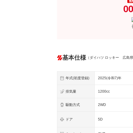
無
00
基本仕様
（ダイハツ ロッキー 広島
年式(初度登録)
2025(令和7)年
排気量
1200cc
駆動方式
2WD
ドア
5D