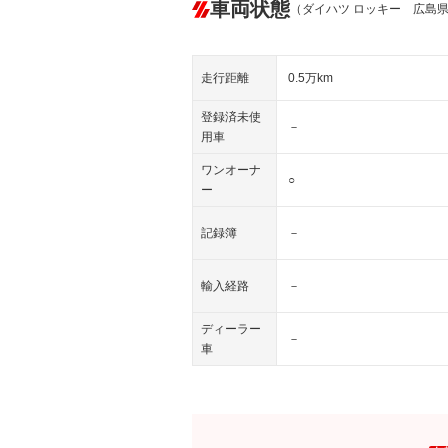
車両状態
（ダイハツ ロッキー 広島
走行距離
0.5万km
登録済未使
－
用車
ワンオーナ
○
ー
記録簿
－
輸入経路
－
ディーラー
－
車