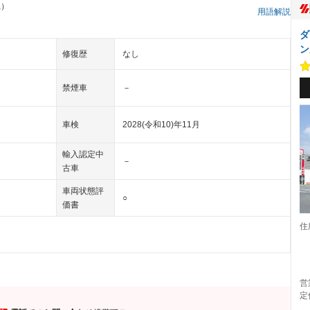
県）
用語解説
ダ
ン
修復歴
なし
禁煙車
－
車検
2028(令和10)年11月
輸入認定中
－
古車
車両状態評
○
価書
住
営
定