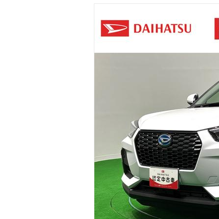
マガジン
車カタログ
自動車ローン
保険
レビュー
価格相場
教習所
用語集