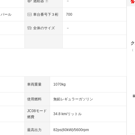
過給器
－
トパール
車台番号下３桁
700
全体のサイズ
－
ク
（
車両重量
1070kg
使用燃料
無鉛レギュラーガソリン
JC08モード
34.8 km/リットル
燃費
最高出力
82ps(60kW)/5600rpm