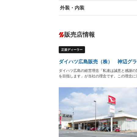
外装・内装
エアバッグ：運転席/助手席/サイド
ABS
エアコン
カーナビ：メモリーナビ他
ダウンヒルアシストコントロール
－
販売店情報
オーディオ：CDまたはCDチェンジャー
盗難防止システム
アイドリ
ヘッドライトウォッシャ
革シート
－
－
正規ディーラー
ー
Bluetooth接続
100V電源
－
LEDヘッドランプ
HID(キ
－
ダイハツ広島販売（株） 神辺グラ
レンタカーアップ
展示・試
－
－
ダイハツ広島の経営理念「私達は誠意と感謝の
ETC
エアロ
－
を目指します」が当社の理念です。この理念に
ランフラットタイヤ
パワーシ
－
－
フルフラットシート
チップア
－
－
シートヒーター
ウォーク
－
フロントカメラ
シートエ
－
－
ルーフレール
エアサス
－
－