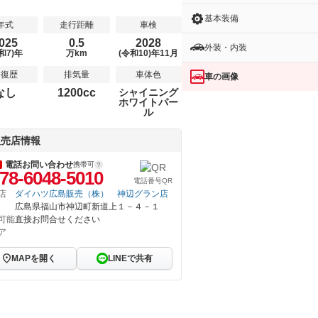
基本装備
年式
走行距離
車検
025
0.5
2028
外装・内装
和7)年
万km
(令和10)年11月
修復歴
排気量
車体色
車の画像
なし
1200cc
シャイニング
ホワイトパー
ル
販売店情報
電話お問い合わせ
携帯可
78-6048-5010
電話番号QR
店
ダイハツ広島販売（株） 神辺グラン店
広島県福山市神辺町新道上１－４－１
可能
直接お問合せください
ア
MAPを開く
LINEで共有