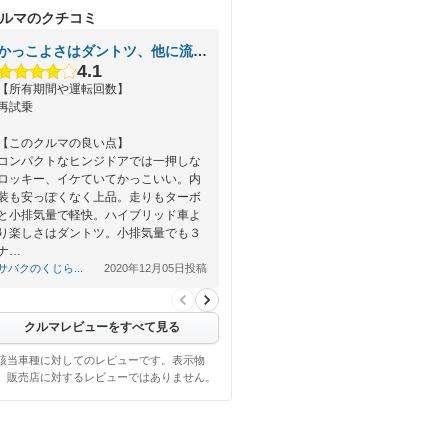
ルマのクチコミ
かっこよさはダントツ、他に流されないロッキー、大人の選択車。
4.1
【所有期間や運転回数】
再試乗
【このクルマの良い点】
コンパクトなヒンジドアでは一押しな
ロッキー、イケていてかっこいい。内
装も安っぽくなく上品。走りもターボ
と小排気量で軽快。ハイブリッド車よ
り楽しさはダントツ。小排気量でも３
ナ…
サバクのくじら...
2020年12月05日投稿
クルマレビューをすべて見る
該当車種に対してのレビューです。表示物
、販売店に対するレビューではありません。