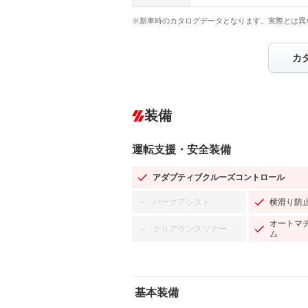
※新車時のカタログデータとなります。実際とは異
カ
装備
運転支援・安全装備
アダプティブクルーズコントロール
パークアシスト
横滑り防
－
オートマ
クリアランスソナー
－
ム
基本装備