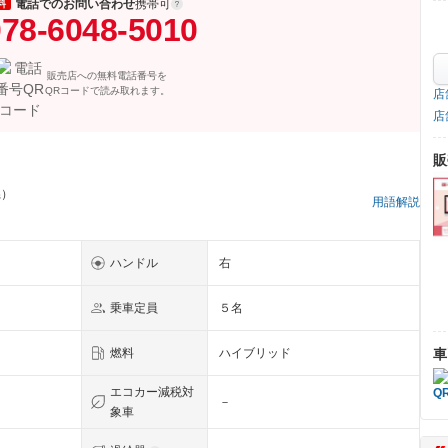
電話でのお問い合わせ
携帯可
料
78-6048-5010
販売店への無料電話番号を
QRコードで読み取れます。
店
店
販
県）
用語解説
ハンドル
右
乗車定員
５名
車
燃料
ハイブリッド
エコカー減税対
－
象車