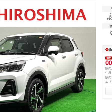
2
(令
無料
00
販売
住所
販売
エリ