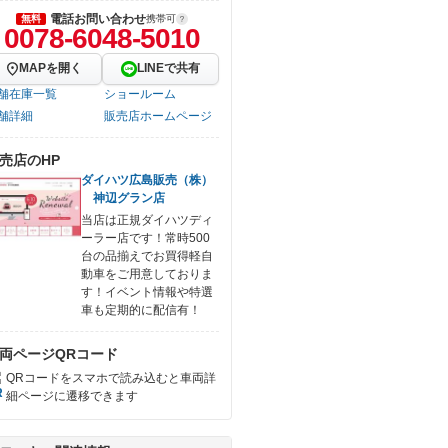
電話お問い合わせ
無料
携帯可
0078-6048-5010
MAPを開く
LINEで共有
舗在庫一覧
ショールーム
舗詳細
販売店ホームページ
売店のHP
ダイハツ広島販売（株）
神辺グラン店
当店は正規ダイハツディ
ーラー店です！常時500
台の品揃えでお買得軽自
動車をご用意しておりま
す！イベント情報や特選
車も定期的に配信有！
両ページQRコード
QRコードをスマホで読み込むと車両詳
細ページに遷移できます