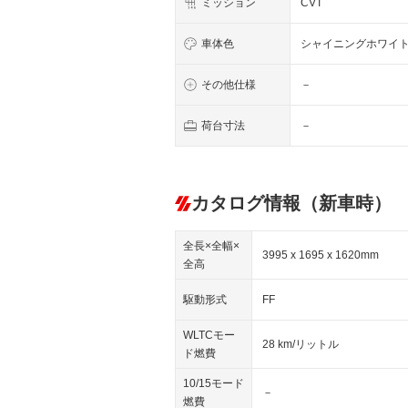
ミッション
CVT
車体色
シャイニングホワイ
その他仕様
－
荷台寸法
－
カタログ情報（新車時）
全長×全幅×
3995 x 1695 x 1620mm
全高
駆動形式
FF
WLTCモー
28 km/リットル
ド燃費
10/15モード
－
燃費