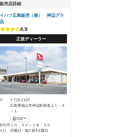
販売店詳細
イハツ広島販売（株） 神辺グラ
店
4.9
正規ディーラー
所
〒720-2107
広島県福山市神辺町新道上１－４
－１
コピー
業時間
１０：００～１８：３０
休日
月曜日・第2 第4火曜日