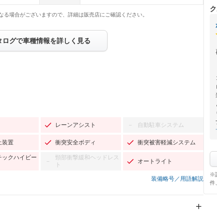
ク
なる場合がございますので、詳細は販売店にご確認ください。
タログで車種情報を詳しく見る
レーンアシスト
自動駐車システム
－
止装置
衝突安全ボディ
衝突被害軽減システム
チックハイビー
頸部衝撃緩和ヘッドレス
オートライト
－
ト
※
装備略号／用語解説
件