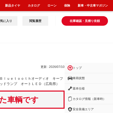
新品タイヤ
カタログ
ローン
保険
新車・中古車マガジン
気に入り
閲覧履歴
在庫確認・見積り依頼
ィ
更新 : 2026/07/10
トップ
車両状態
Ｂｌｕｅｔｏｏｔｈオーディオ キーフ
ッドランプ オートＬＥＤ（広島県）
基本仕様
いた車輌です
カタログ情報（新車時）
安全装備エリア