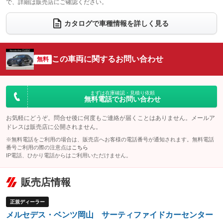
で、詳細は販売店にご確認ください。
ウォークスルー
後席モニター
：装備なし
：装備なし
電動リアゲート
フロントカメラ
カタログで車種情報を詳しく見る
：装備あり
：装備あり
シートエアコン
全周囲カメラ
：装備なし
：装備あり
サイドカメラ
ルーフレール
この車両に関するお問い合わせ
：装備あり
無料
：装備なし
エアサスペンション
ヘッドライトウォッシャー
：装備あり
：装備なし
装備略号／用語解説
まずは在庫確認・見積り依頼
無料電話でお問い合わせ
お気軽にどうぞ。問合せ後に何度もご連絡が届くことはありません。メールア
ドレスは販売店に公開されません。
※無料電話をご利用の場合は、販売店へお客様の電話番号が通知されます。無料電話
番号ご利用の際の注意点は
こちら
IP電話、ひかり電話からはご利用いただけません。
販売店情報
正規ディーラー
メルセデス・ベンツ岡山 サーティファイドカーセンター