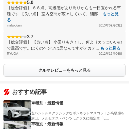
5.0
【総合評価】 ８８点、高級感があり周りからも一目置かれる車
種です 【良い点】 室内空間が広々していて、細部...
もっと見
る
mabodonn
2013年09月03日
3.7
【総合評価】 【良い点】 小回りもきくし、何よりカッコいいの
で最高です。ぼくのベンツは黒なんですがテカテ...
もっと見る
RYUGA
2012年12月04日
クルマレビューをもっと見る
おすすめ記事
車種別・最新情報
左ハンドル＆クラシックなボンネットマスコットが高級感を
演出。メルセデス・ベンツ Eクラスに限定車「E…
車種別・最新情報