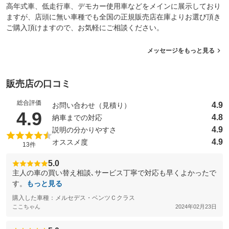
高年式車、低走行車、デモカー使用車などをメインに展示しており
ますが、店頭に無い車種でも全国の正規販売店在庫よりお選び頂き
ご購入頂けますので、お気軽にご相談ください。
メッセージをもっと見る
販売店の口コミ
総合評価
4.9
お問い合わせ（見積り）
（5点満点中）
4.9
4.8
納車までの対応
4.9
説明の分かりやすさ
4.9
オススメ度
13件
5.0
主人の車の買い替え相談､サービス丁寧で対応も早くよかったで
す。
もっと見る
購入した車種：メルセデス・ベンツＣクラス
ここちゃん
2024年02月23日