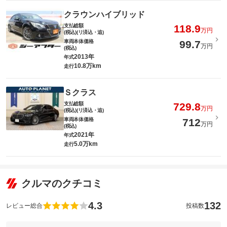
クラウンハイブリッド
支払総額
118.9
万円
(税込)(リ済込・追)
車両本体価格
99.7
万円
(税込)
2013年
年式
10.8万km
走行
Ｓクラス
支払総額
729.8
万円
(税込)(リ済込・追)
車両本体価格
712
万円
(税込)
2021年
年式
5.0万km
走行
クルマのクチコミ
4.3
132
レビュー総合
投稿数