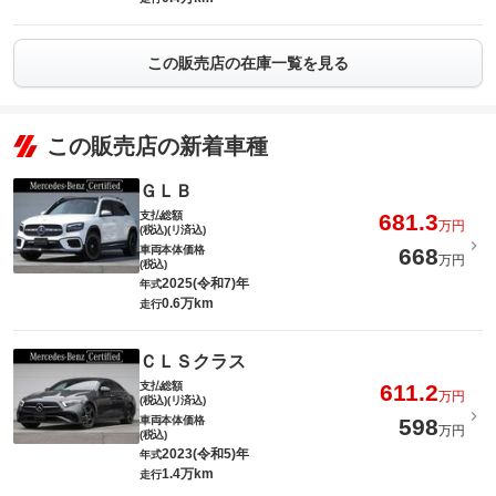
この販売店の在庫一覧を見る
この販売店の新着車種
ＧＬＢ
支払総額
681.3
万円
(税込)(リ済込)
車両本体価格
668
万円
(税込)
2025(令和7)年
年式
0.6万km
走行
ＣＬＳクラス
支払総額
611.2
万円
(税込)(リ済込)
車両本体価格
598
万円
(税込)
2023(令和5)年
年式
1.4万km
走行