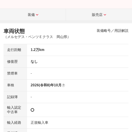
装備
販売店
車両状態
装備略号／用語解説
（メルセデス・ベンツＥクラス 岡山県）
走行距離
1.2万km
修復歴
なし
禁煙車
-
車検
2026(令和8)年10月
?
記録簿
-
輸入認定
中古車
輸入経路
正規輸入車