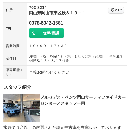
703-8214
住所
MAP
岡山県岡山市東区鉄３１９－１
0078-6042-1581
TEL
無料電話
営業時間
１０：００～１７：３０
月曜日（祝日を除く）・第２もしくは第３火曜日 ※※夏季
定休日
休暇８/１３～８/１７※※
販売可能エ
直接お問合せください
リア
スタッフ紹介
メルセデス・ベンツ岡山サーティファイドカー
センター／スタッフ一同
常時７０台以上の厳選された認定中古車を在庫販売しております。