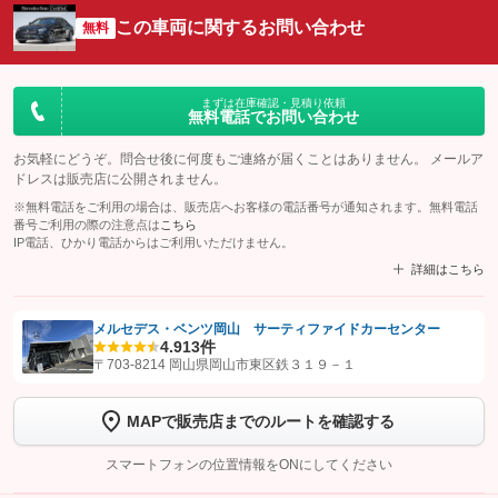
この車両に関するお問い合わせ
無料
まずは在庫確認・見積り依頼
無料電話でお問い合わせ
お気軽にどうぞ。問合せ後に何度もご連絡が届くことはありません。 メールア
ドレスは販売店に公開されません。
※無料電話をご利用の場合は、販売店へお客様の電話番号が通知されます。無料電話
番号ご利用の際の注意点は
こちら
IP電話、ひかり電話からはご利用いただけません。
詳細はこちら
メルセデス・ベンツ岡山 サーティファイドカーセンター
4.9
13件
【STEP1】
認証画面でグーネットを友だち追加してから「許可する」ボタンを押
〒703-8214 岡山県岡山市東区鉄３１９－１
します
MAPで販売店までのルートを確認する
【STEP2】
トーク画面で
ボタンをタップして問い合わせを
完了してください。
スマートフォンの位置情報をONにしてください
こちら