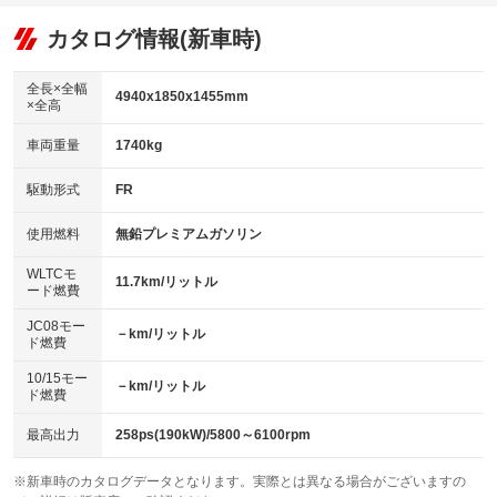
オーディオ：ミュージックプレイヤー接続可
：装備あり
：装備なし
：装備あり
リフトアップ
パワーステアリング
カタログ情報(新車時)
ビジュアル
：装備なし
：装備あり
：装備なし
ダウンヒルアシストコントロール
アルミホイール：19インチ
：装備なし
：装備あり
全長×全幅
4940x1850x1455mm
×全高
パワーウィンドウ
盗難防止システム
革シート
ハーフレザーシート
：装備あり
：装備あり
：装備なし
：装備なし
車両重量
1740kg
アイドリングストップ
ドライブレコーダー
キーレス
LEDヘッドランプ
：装備あり
：装備なし
：装備あり
：装備あり
USB入力端子
Bluetooth接続
駆動形式
FR
HID(キセノンライト)
ポータブルナビ
：装備あり
：装備なし
：装備なし
：装備なし
100V電源
クリーンディーゼル
バックカメラ
ETC2.0
使用燃料
無鉛プレミアムガソリン
：装備なし
：装備なし
：装備あり
：装備あり
センターデフロック
エアロ
スマートキー
：装備なし
WLTCモ
：装備あり
：装備あり
11.7km/リットル
ード燃費
レンタカーアップ
展示・試乗車
ローダウン
ランフラットタイヤ
：装備なし
：装備なし
：装備なし
：装備あり
JC08モー
－km/リットル
ド燃費
電動格納ミラー
パワーシート
3列シート
：装備あり
：装備あり
：装備なし
10/15モー
装備略号／用語解説
－km/リットル
ベンチシート
フルフラットシート
ド燃費
：装備なし
：装備なし
チップアップシート
オットマン
：装備なし
：装備なし
最高出力
258ps(190kW)/5800～6100rpm
電動格納サードシート
シートヒーター
：装備なし
：装備あり
※新車時のカタログデータとなります。実際とは異なる場合がございますの