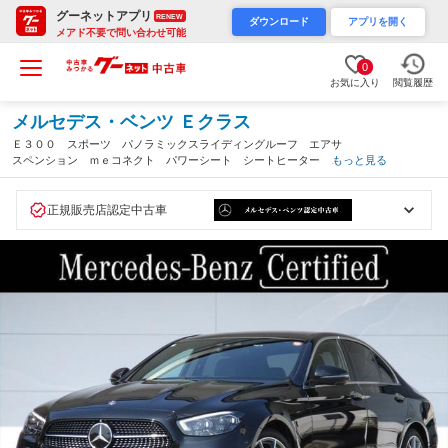
グーネットアプリ
RENEW
ダウンロード
アプリを開く
メアド不要で問い合わせ可能
0
お気に入り
閲覧履歴
メルセデス・ベンツ Ｅクラス
Ｅ３００ スポーツ パノラミックスライディングルーフ エアサ
スペンション ｍｅコネクト パワーシート シートヒーター ３
もっと見る
６０度カメラ ＥＴＣ２．０ ナビゲーション ＴＶ １９インチ
ＡＭＧアルミホイール（岡山県）
正規販売店認定中古車