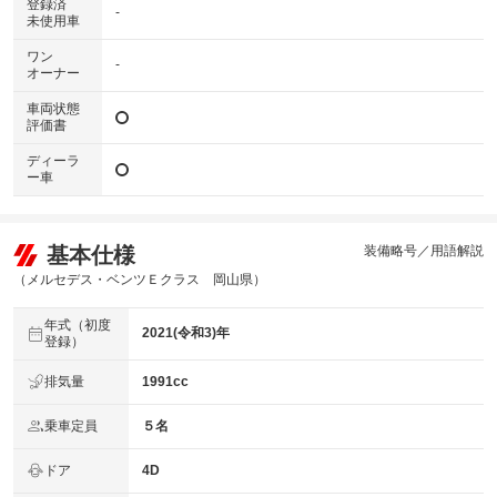
登録済
-
未使用車
ワン
-
オーナー
車両状態
評価書
ディーラ
ー車
基本仕様
装備略号／用語解説
（メルセデス・ベンツＥクラス 岡山県）
年式（初度
2021(令和3)年
登録）
排気量
1991cc
乗車定員
５名
ドア
4D