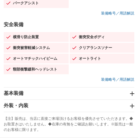
パークアシスト
：装備あり
装備略号／用語解説
安全装備
横滑り防止装置
衝突安全ボディ
：装備あり
：装備あり
衝突被害軽減システム
クリアランスソナー
：装備あり
：装備あり
オートマチックハイビーム
オートライト
：装備あり
：装備あり
頸部衝撃緩和ヘッドレスト
：装備あり
装備略号／用語解説
基本装備
エアバッグ：運転席/助手席/サイド
外装・内装
：装備あり
スライドドア
カーナビ：HDDナビ
：装備なし
：装備あり
【注】販売は、当店に直接ご来場頂けるお客様を優先させていただきます。◆
お取置きはいたしません。◆在庫の有無をご確認お願いします。※販売は一般
サンルーフ
ABS
TV：フルセグ
：装備あり
：装備あり
：装備あり
のお客様に限ります。
エアコン
Wエアコン