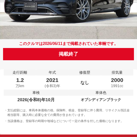
このクルマは2026/06/11まで掲載されていた車輛です。
掲載終了
走行距離
年式
修復歴
排気量
1.2
2021
2000
なし
万km
(令和3)年
1991cc
車検
車体色
2026(令和8)年10月
オブシディアンブラック
支払総額には、車両本体価格の他、保険料、税金、登録等に伴う費用、リサイクル預託金
相当額等、購入時に必要な全ての費用が含まれています。
当該価格は、登録等の時期や地域などについて一定の条件を付した価格になります。