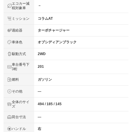
エコカー減
－
税対象車
ミッション
コラムAT
過給器
ターボチャージャー
車体色
オブシディアンブラック
駆動方式
2WD
車台番号下
201
3桁
燃料
ガソリン
その他
―
全体のサイ
494 / 185 / 145
ズ
荷台寸法
―
ハンドル
右