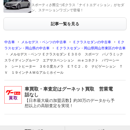
スポーティさ際立つEクラス「ナイトエディション」がセダ
ン、ステーションワゴンで登場！
記事一覧を見る
中古車
メルセデス・ベンツの中古車
Ｅクラスセダンの中古車
Ｅク
ラスセダン・岡山県の中古車
Ｅクラスセダン・岡山県岡山市東区の中古車
メルセデス・ベンツ Ｅクラスセダン Ｅ３００ スポーツ パノラミック
スライディングルーフ エアサスペンション ｍｅコネクト パワーシー
ト シートヒーター ３６０度カメラ ＥＴＣ２．０ ナビゲーション Ｔ
Ｖ １９インチＡＭＧアルミホイール
車買取・車査定はグーネット買取 営業電
話なし
【日本最大級の加盟店数】約30万のデータから予
想以上の高額査定を実現！