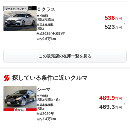
Ｃクラス
グーネットセレクト
支払総額
536
万円
(税込)(リ済込)
車両本体価格
523
万円
(税込)
2025(令和7)年
年式
0.6万km
走行
この販売店の在庫一覧を見る
探している条件に近いクルマ
シーマ
支払総額
489.9
万円
(税込)(リ済込・追)
車両本体価格
469.3
万円
(税込)
2020年
年式
3.4万km
走行