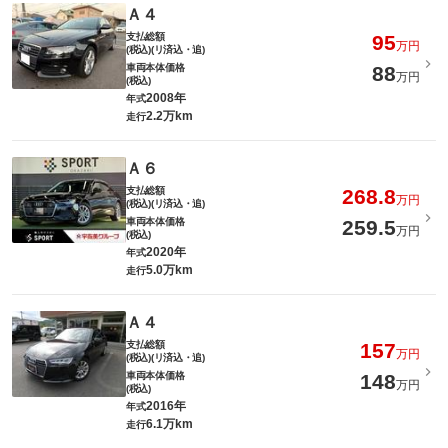
Ａ４
支払総額
95
万円
(税込)(リ済込・追)
車両本体価格
88
万円
(税込)
2008年
年式
2.2万km
走行
Ａ６
支払総額
268.8
万円
(税込)(リ済込・追)
車両本体価格
259.5
万円
(税込)
2020年
年式
5.0万km
走行
Ａ４
支払総額
157
万円
(税込)(リ済込・追)
車両本体価格
148
万円
(税込)
2016年
年式
6.1万km
走行