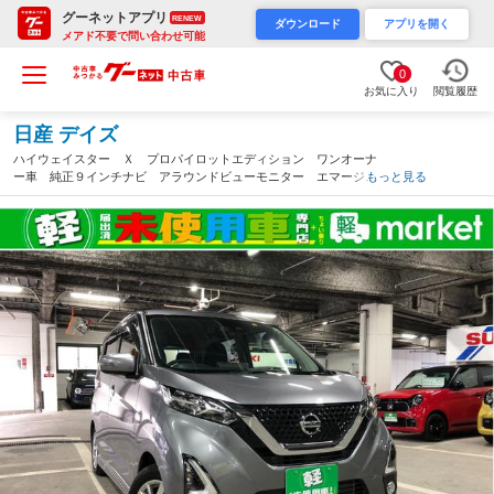
グーネットアプリ
RENEW
ダウンロード
アプリを開く
メアド不要で問い合わせ可能
0
お気に入り
閲覧履歴
日産 デイズ
ハイウェイスター Ｘ プロパイロットエディション ワンオーナ
ー車 純正９インチナビ アラウンドビューモニター エマージェ
もっと見る
ンシーブレーキ 車線逸脱警報装置 横滑り防止装置 アイドリン
グストップ ＬＥＤヘッドランプ インテリジェントキー ＥＴＣ
付き（広島県）