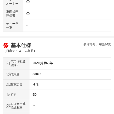
オーナー
車両状態
評価書
ディーラ
-
ー車
基本仕様
装備略号／用語解説
（日産デイズ 広島県）
年式（初度
2020(令和2)年
登録）
排気量
660cc
乗車定員
４名
ドア
5D
エコカー減
－
税対象車