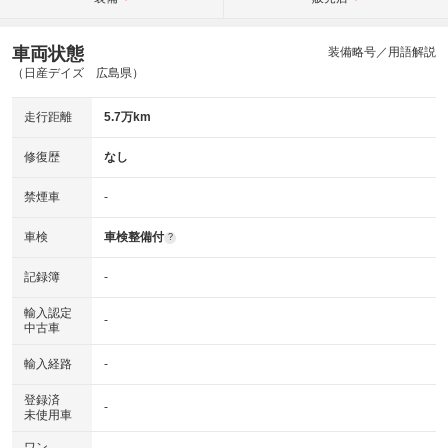
車両状態
装備略号／用語解説
（日産デイズ 広島県）
走行距離
5.7万km
修復歴
なし
禁煙車
-
車検
車検整備付
?
記録簿
-
輸入認定
-
中古車
輸入経路
-
登録済
-
未使用車
ワン