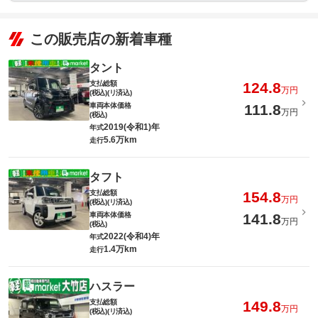
この販売店の新着車種
タント
支払総額
124.8
万円
(税込)(リ済込)
車両本体価格
111.8
万円
(税込)
2019(令和1)年
年式
5.6万km
走行
タフト
支払総額
154.8
万円
(税込)(リ済込)
車両本体価格
141.8
万円
(税込)
2022(令和4)年
年式
1.4万km
走行
ハスラー
支払総額
149.8
万円
(税込)(リ済込)