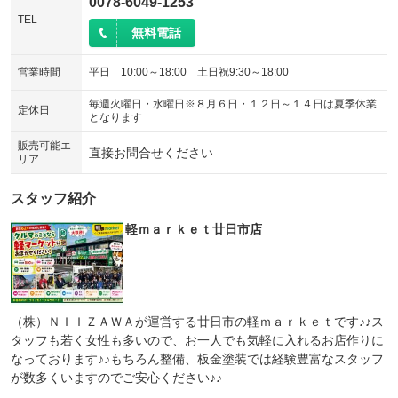
0078-6049-1253
TEL
無料電話
営業時間
平日 10:00～18:00 土日祝9:30～18:00
毎週火曜日・水曜日※８月６日・１２日～１４日は夏季休業
定休日
となります
販売可能エ
直接お問合せください
リア
スタッフ紹介
軽ｍａｒｋｅｔ廿日市店
（株）ＮＩＩＺＡＷＡが運営する廿日市の軽ｍａｒｋｅｔです♪♪ス
タッフも若く女性も多いので、お一人でも気軽に入れるお店作りに
なっております♪♪もちろん整備、板金塗装では経験豊富なスタッフ
が数多くいますのでご安心ください♪♪