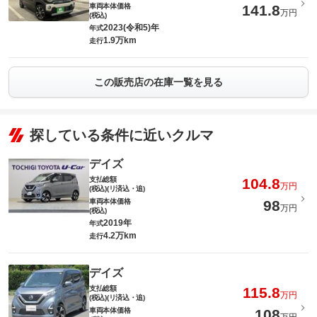
車両本体価格
141.8
万円
(税込)
2023(令和5)年
年式
1.9万km
走行
この販売店の在庫一覧を見る
探している条件に近いクルマ
デイズ
支払総額
104.8
万円
(税込)(リ済込・追)
車両本体価格
98
万円
(税込)
2019年
年式
4.2万km
走行
デイズ
支払総額
115.8
万円
(税込)(リ済込・追)
車両本体価格
108