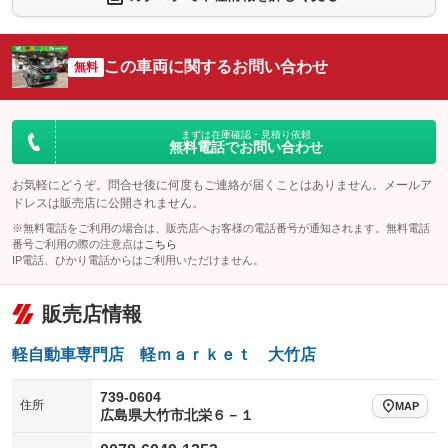
シートエアコン
全周囲カメラ
：装備なし
：装備あり
サイドカメラ
ルーフレール
この車両に関するお問い合わせ
：装備あり
無料
：装備なし
エアサスペンション
ヘッドライトウォッシャー
：装備なし
：装備なし
装備略号／用語解説
まずは在庫確認・見積り依頼
無料電話でお問い合わせ
お気軽にどうぞ。問合せ後に何度もご連絡が届くことはありません。メールア
ドレスは販売店に公開されません。
※無料電話をご利用の場合は、販売店へお客様の電話番号が通知されます。無料電話
番号ご利用の際の注意点は
こちら
IP電話、ひかり電話からはご利用いただけません。
販売店情報
軽自動車専門店 軽ｍａｒｋｅｔ 大竹店
739-0604
住所
MAP
広島県大竹市北栄６－１