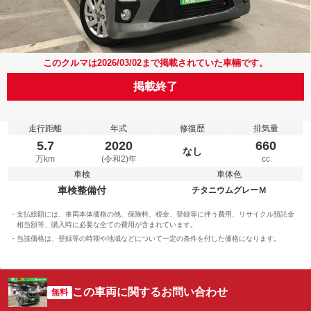
このクルマは2026/03/02まで掲載されていた車輛です。
掲載終了
走行距離
年式
修復歴
排気量
5.7
2020
660
なし
万km
(令和2)年
cc
車検
車体色
車検整備付
チタニウムグレーＭ
支払総額には、車両本体価格の他、保険料、税金、登録等に伴う費用、リサイクル預託金
相当額等、購入時に必要な全ての費用が含まれています。
当該価格は、登録等の時期や地域などについて一定の条件を付した価格になります。
この車両に関するお問い合わせ
無料