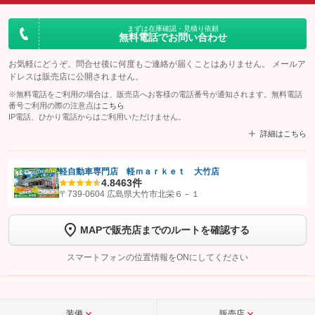
まずは在庫確認・見積り依頼
無料電話でお問い合わせ
お気軽にどうぞ。問合せ後に何度もご連絡が届くことはありません。 メールア
ドレスは販売店に公開されません。
※無料電話をご利用の場合は、販売店へお客様の電話番号が通知されます。無料電話
番号ご利用の際の注意点は
こちら
IP電話、ひかり電話からはご利用いただけません。
詳細はこちら
軽自動車専門店 軽ｍａｒｋｅｔ 大竹店
4.8
463件
【STEP1】
認証画面でグーネットを友だち追加してから「許可する」ボタンを押
〒739-0604 広島県大竹市北栄６－１
します
MAPで販売店までのルートを確認する
【STEP2】
トーク画面で
ボタンをタップして問い合わせを
完了してください。
スマートフォンの位置情報をONにしてください
こちら
装備
販売店