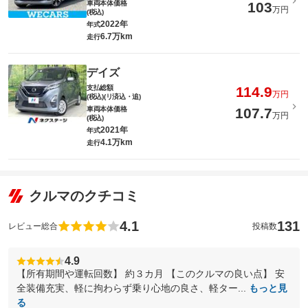
車両本体価格
103
万円
(税込)
2022年
年式
6.7万km
走行
デイズ
支払総額
114.9
万円
(税込)(リ済込・追)
車両本体価格
107.7
万円
(税込)
2021年
年式
4.1万km
走行
クルマのクチコミ
4.1
131
レビュー総合
投稿数
4.9
【所有期間や運転回数】 約３カ月 【このクルマの良い点】 安
全装備充実、軽に拘わらず乗り心地の良さ、軽ター...
もっと見
る