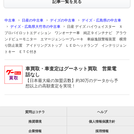
記事一覧を見る
中古車
日産の中古車
デイズの中古車
デイズ・広島県の中古車
デイズ・広島県大竹市の中古車
日産 デイズ ハイウェイスター Ｘ
プロパイロットエディション ワンオーナー車 純正９インチナビ アラウ
ンドビューモニター エマージェンシーブレーキ 車線逸脱警報装置 横滑
り防止装置 アイドリングストップ ＬＥＤヘッドランプ インテリジェン
トキー ＥＴＣ付き
車買取・車査定はグーネット買取 営業電
話なし
【日本最大級の加盟店数】約30万のデータから予
想以上の高額査定を実現！
質問はコチラ
ヘルプ
推奨環境
個人情報保護方針
企業情報
採用情報