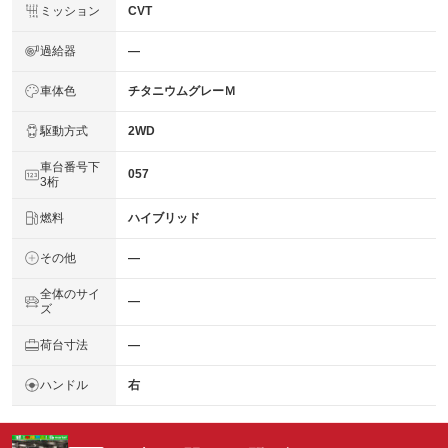
ミッション
CVT
過給器
―
車体色
チタニウムグレーＭ
駆動方式
2WD
車台番号下
057
3桁
燃料
ハイブリッド
その他
―
全体のサイ
―
ズ
荷台寸法
―
ハンドル
右