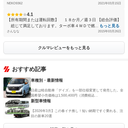
NEKO9362
2021年03月15日
4.1
【所有期間または運転回数】 １８か月／週３日 【総合評価】
総じて満足しております。ターボ車４ＷＤで燃...
もっと見る
さんなな
2015年03月26日
クルマレビューをもっと見る
おすすめ記事
車種別・最新情報
日産は軽自動車「デイズ」を一部仕様変更して発売した。全
国希望小売価格は1,500,400円（消費税込…
新型車情報
【2026年3月】この春イチ推し！短い納期ですぐ乗れる、注
目の新車20選