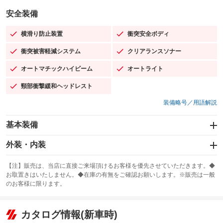
安全装備
横滑り防止装置
衝突安全ボディ
：装備あり
：装備あり
衝突被害軽減システム
クリアランスソナー
：装備あり
：装備あり
オートマチックハイビーム
オートライト
：装備あり
：装備あり
頸部衝撃緩和ヘッドレスト
：装備あり
装備略号／用語解説
基本装備
エアバッグ：運転席/助手席/サイド
外装・内装
：装備あり
スライドドア
カーナビ：SDナビ
：装備なし
：装備あり
【注】販売は、当店に直接ご来場頂けるお客様を優先させていただきます。◆
お取置きはいたしません。◆在庫の有無をご確認お願いします。※販売は一般
サンルーフ
ABS
TV：フルセグ
：装備なし
：装備あり
：装備あり
のお客様に限ります。
エアコン
Wエアコン
オーディオ：CDまたはCDチェンジャー
：装備あり
：装備なし
：装備あり
リフトアップ
パワーステアリング
カタログ情報(新車時)
ビジュアル：-／DVD再生
：装備なし
：装備あり
：装備あり