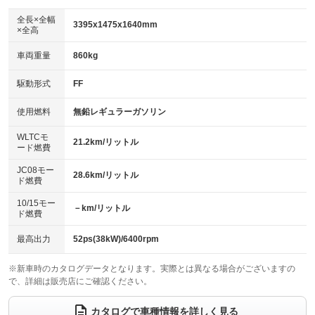
ダウンヒルアシストコントロール
アルミホイール：14インチ
：装備なし
：装備あり
全長×全幅
3395x1475x1640mm
×全高
パワーウィンドウ
盗難防止システム
革シート
ハーフレザーシート
：装備あり
：装備あり
：装備なし
：装備なし
車両重量
860kg
アイドリングストップ
ドライブレコーダー
キーレス
LEDヘッドランプ
：装備あり
：装備あり
：装備あり
：装備あり
USB入力端子
Bluetooth接続
駆動形式
FF
HID(キセノンライト)
ポータブルナビ
：装備なし
：装備なし
：装備なし
：装備なし
100V電源
クリーンディーゼル
バックカメラ
ETC
使用燃料
無鉛レギュラーガソリン
：装備なし
：装備なし
：装備あり
：装備あり
センターデフロック
エアロ
スマートキー
：装備なし
WLTCモ
：装備なし
：装備あり
21.2km/リットル
ード燃費
レンタカーアップ
展示・試乗車
ローダウン
ランフラットタイヤ
：装備なし
：装備なし
：装備なし
：装備なし
JC08モー
28.6km/リットル
ド燃費
電動格納ミラー
パワーシート
3列シート
：装備あり
：装備なし
：装備なし
10/15モー
装備略号／用語解説
－km/リットル
ベンチシート
フルフラットシート
ド燃費
：装備あり
：装備なし
チップアップシート
オットマン
：装備なし
：装備なし
最高出力
52ps(38kW)/6400rpm
電動格納サードシート
シートヒーター
：装備なし
：装備なし
※新車時のカタログデータとなります。実際とは異なる場合がございますの
で、詳細は販売店にご確認ください。
ウォークスルー
後席モニター
：装備なし
：装備なし
電動リアゲート
フロントカメラ
カタログで車種情報を詳しく見る
：装備なし
：装備あり