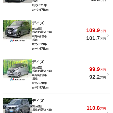
万円
(税込)
2021年
年式
0.6万km
走行
デイズ
支払総額
109.9
万円
(税込)(リ済込・追)
車両本体価格
101.7
万円
(税込)
2019年
年式
4.6万km
走行
デイズ
支払総額
99.9
万円
(税込)(リ済込・追)
車両本体価格
92.2
万円
(税込)
2020年
年式
7.9万km
走行
デイズ
支払総額
110.8
万円
(税込)(リ済込・追)