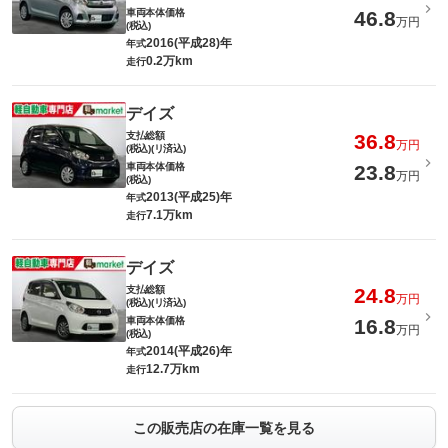
車両本体価格
46.8
万円
(税込)
2016(平成28)年
年式
0.2万km
走行
デイズ
支払総額
36.8
万円
(税込)(リ済込)
車両本体価格
23.8
万円
(税込)
2013(平成25)年
年式
7.1万km
走行
デイズ
支払総額
24.8
万円
(税込)(リ済込)
車両本体価格
16.8
万円
(税込)
2014(平成26)年
年式
12.7万km
走行
この販売店の在庫一覧を見る