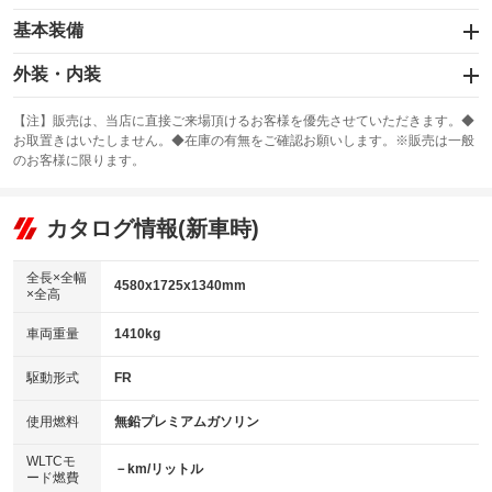
基本装備
エアバッグ：運転席/助手席
外装・内装
：装備あり
スライドドア
カーナビ
：装備なし
：装備なし
【注】販売は、当店に直接ご来場頂けるお客様を優先させていただきます。◆
お取置きはいたしません。◆在庫の有無をご確認お願いします。※販売は一般
サンルーフ
ABS
TV
：装備なし
：装備あり
：装備なし
のお客様に限ります。
エアコン
Wエアコン
オーディオ：CDまたはCDチェンジャー
：装備あり
：装備なし
：装備あり
リフトアップ
パワーステアリング
カタログ情報(新車時)
ビジュアル
：装備なし
：装備あり
：装備なし
ダウンヒルアシストコントロール
アルミホイール：17インチ
：装備なし
：装備あり
全長×全幅
4580x1725x1340mm
×全高
パワーウィンドウ
盗難防止システム
革シート
ハーフレザーシート
：装備あり
：装備なし
：装備なし
：装備なし
車両重量
1410kg
アイドリングストップ
ドライブレコーダー
キーレス
LEDヘッドランプ
：装備なし
：装備なし
：装備あり
：装備なし
USB入力端子
Bluetooth接続
駆動形式
FR
HID(キセノンライト)
ポータブルナビ
：装備なし
：装備なし
：装備あり
：装備なし
100V電源
クリーンディーゼル
バックカメラ
ETC
使用燃料
無鉛プレミアムガソリン
：装備なし
：装備なし
：装備なし
：装備なし
センターデフロック
エアロ
スマートキー
：装備なし
WLTCモ
：装備あり
：装備なし
－km/リットル
ード燃費