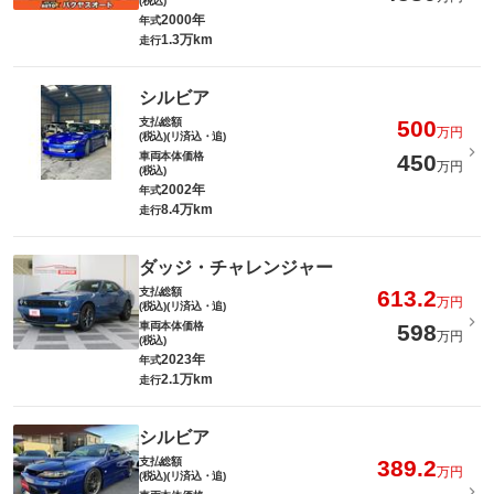
(税込)
2000年
年式
1.3万km
走行
シルビア
支払総額
500
万円
(税込)(リ済込・追)
車両本体価格
450
万円
(税込)
2002年
年式
8.4万km
走行
ダッジ・チャレンジャー
支払総額
613.2
万円
(税込)(リ済込・追)
車両本体価格
598
万円
(税込)
2023年
年式
2.1万km
走行
シルビア
支払総額
389.2
万円
(税込)(リ済込・追)