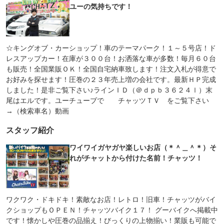
ユーの気持ちです！
☆キングオブ・カーショップ！車のテーマパーク！１～５号店！ド
レスアップカー！在庫が３００台！お洒落な車が多数！毎月６０台
も販売！全国業販ＯＫ！全国自宅納車致します！注文入札が得意で
お好みを探せます！圧巻の２３年売上増の会社です。最新ＨＰ完成
しました！是非ご覧下さい♪ラインＩＤ（＠ｄｐｂ３６２４ｌ）末
尾はエルです。ユーチューブで チャッツＴＶ をご覧下さい
→（検索車名）動画
スタッフ紹介
ワイワイガヤガヤ楽しいお店（＊＾＿＾＊）そ
れがチャットから付けた名前！チャッツ！
ワクワク・ドキドキ！素敵なお店！レトロ！旧車！チャッツがバイ
クショップもＯＰＥＮ！チャッツバイク１７！ グーバイクへ掲載中
です！懐かしや圧巻の品揃え！びっくりの上物揃い！業販も可能で