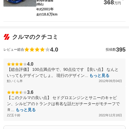
車両本体価格
368
万円
(税込)
2001年
年式
18.6万km
走行
クルマのクチコミ
4.0
395
レビュー総合
投稿数
4.0
【総合評価】 100点満点中で、90点位です 【良い点】 なんと
いってもデザインでしょ。 現行のデザイン...
もっと見る
鮭いくら丼
2012年09月04日
3.6
【このクルマの良い点】 セドグロエンジンとサニーのキャビ
ン、シルビアのトランクは有名な話だがチーターがモチーフで
Ｒ...
もっと見る
ZZ五十鈴
2022年12月18日