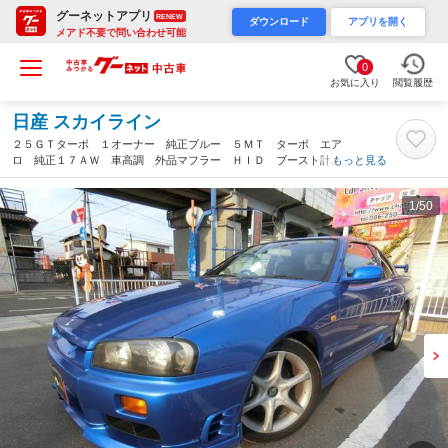
グーネットアプリ
RENEW
ダウンロード
アプリを開く
メアド不要で問い合わせ可能
0
お気に入り
閲覧履歴
日産 スカイライン
２５ＧＴターボ １オーナー 純正ブルー ５ＭＴ ターボ エア
ロ 純正１７ＡＷ 車高調 外品マフラー ＨＩＤ ブースト計
もっと見る
電圧計 油温計 キーレス ＣＤ再生 パワステ パワーウィンド
ウ エアコン ＡＢＳ（岡山県）
1
/50