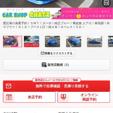
委託車の為要予約！５ＭＴ！ターボ！純正ブルー！事故無 エアロ！車高調！外
マフラー！ＨＩＤ！ブースト計！純ＡＷ！キーレス！ＣＤ！
画像をリクエストする
販売店動画（3）
販売店からメールで
最短即日
にご連絡
無料で在庫確認・見積り依頼する
オンライン
来店予約
商談予約