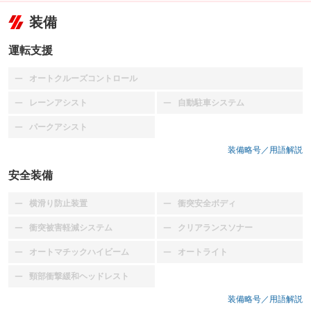
装備
運転支援
オートクルーズコントロール
：装備なし
レーンアシスト
自動駐車システム
：装備なし
：装備なし
パークアシスト
：装備なし
装備略号／用語解説
安全装備
横滑り防止装置
衝突安全ボディ
：装備なし
：装備なし
衝突被害軽減システム
クリアランスソナー
：装備なし
：装備なし
オートマチックハイビーム
オートライト
：装備なし
：装備なし
頸部衝撃緩和ヘッドレスト
：装備なし
装備略号／用語解説