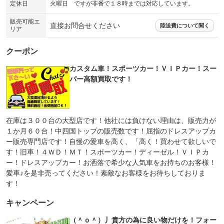
定休日
火曜日 ですが非番で１８時までは対応しています。
販売可能エ
直接お問合せください
陸送費について聞く
リア
クーポン
カスタム車！スポーツカー！ＶＩＰカー！スー
パー高額買取です！
在庫は３００台の大型店です！他社には負けない理由は、販売力が
１か月６０台！中四国トップの販売数です！屈指のドレスアップカ
ー販売専門店です！自慢の愛車を高く、「高く！買わせて欲しいで
す！旧車！４ＷＤ！ＭＴ！スポーツカー！ディーゼル！ＶＩＰカ
ー！ドレスアップカー！お洒落で希少な人気車をお持ちのお客様！
愛車♪を是非売ってください！素敵なお客様をお待ちしておりま
す！
キャンペーン
（＾ｏ＾）丿貴方の為に良い物だけを！フォー