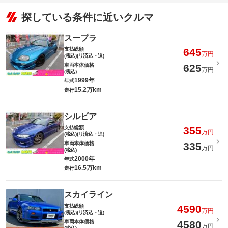
探している条件に近いクルマ
スープラ
支払総額
645
万円
(税込)(リ済込・追)
車両本体価格
625
万円
(税込)
1999年
年式
15.2万km
走行
シルビア
支払総額
355
万円
(税込)(リ済込・追)
車両本体価格
335
万円
(税込)
2000年
年式
16.5万km
走行
スカイライン
支払総額
4590
万円
(税込)(リ済込・追)
車両本体価格
4580
万円