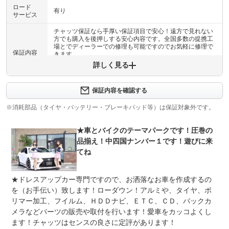
ロード
有り
サービス
チャッツ保証なら手厚い保証項目で安心！遠方で見れない
方でも購入を後押しする安心内容です。全国多数の提携工
場とでディーラーでの修理も可能ですのでお気軽に修理で
保証内容
きます。
詳しく見る
保証内容について問い合わせる
計600項目
保証内容を確認する
保証範囲は６００項目。故障がおきても、あなたのカーラ
保証項目
イフをサポートします。ご安心下さい。消耗品やカスタム
※消耗部品（タイヤ・バッテリー・ブレーキパッド等）は保証対象外です。
品は対象外です。
★車とバイクのテーマパークです！圧巻の
修理回数
無制限
品揃え！中四国ナンバー１です！遊びに来
車両本体価格
てね
１年間で何度でも累積５万円までお支払い致します。更に
上限金額
安心な （外部保証会社） を御用意しております。 有
償保証ですが、最大で ３年間まで加入できます！詳細は
★ドレスアップカー専門ですので、お洒落なお車を作成するの
お電話でご説明します。
を（お手伝い）致します！ローダウン！アルミや、タイヤ、ポ
無し
リマー加工、フイルム、ＨＤＤナビ、ＥＴＣ、ＣＤ、バックカ
修理費０円！保証対象部位が原因の場合、修理代が無料と
免責金
メラなどパーツの販売や取付を行います！愛車をカッコよくし
なります。（６００品目！消耗品やドレスアップパーツ・
は除き純正の部品が対象です。）
ます！チャッツはセンスの良さに定評があります！