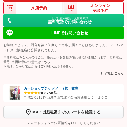
オンライン
来店予約
商談予約
まずは在庫確認・見積り依頼
無料電話でお問い合わせ
LINEでお問い合わせ
お気軽にどうぞ。問合せ後に何度もご連絡が届くことはありません。 メールア
ドレスは販売店に公開されません。
※無料電話をご利用の場合は、販売店へお客様の電話番号が通知されます。無料電話
番号ご利用の際の注意点は
こちら
IP電話、ひかり電話からはご利用いただけません。
詳細はこちら
カーショップチャッツ （株）雄豊
4.8
258件
【STEP1】
認証画面でグーネットを友だち追加してから「許可する」ボタンを押
〒701-0141 岡山県岡山市北区白石東新町１２－１００
します
MAPで販売店までのルートを確認する
【STEP2】
トーク画面で
ボタンをタップして問い合わせを
完了してください。
スマートフォンの位置情報をONにしてください