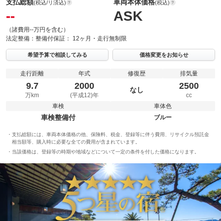
支払総額
車両本体価格
(税込/リ済込)
(税込)
--
ASK
（諸費用--万円を含む）
法定整備：
整備付
保証：
12ヶ月・走行無制限
希望予算で相談してみる
価格変更をお知らせ
走行距離
年式
修復歴
排気量
9.7
2000
2500
なし
万km
(平成12)年
cc
車検
車体色
車検整備付
ブルー
支払総額には、車両本体価格の他、保険料、税金、登録等に伴う費用、リサイクル預託金
相当額等、購入時に必要な全ての費用が含まれています。
当該価格は、登録等の時期や地域などについて一定の条件を付した価格になります。