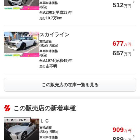
車両本体価格
512
万円
(税込)
2001(平成13)年
年式
10.7万km
走行
スカイライン
支払総額
677
万円
(税込)(リ済込)
車両本体価格
657
万円
(税込)
1974(昭和49)年
年式
走不明
走行
この販売店の在庫一覧を見る
この販売店の新着車種
ＬＣ
グーネットセレクト
支払総額
909
万円
(税込)(リ済込)
車両本体価格
889