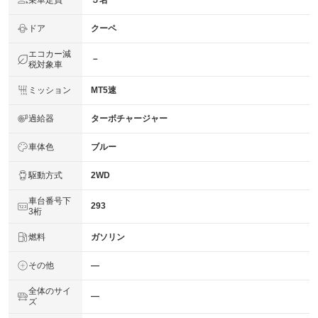
５名
ドア
クーペ
エコカー減
－
税対象車
ミッション
MT5速
過給器
ターボチャージャー
車体色
ブルー
駆動方式
2WD
車台番号下
293
3桁
燃料
ガソリン
その他
―
全体のサイ
―
ズ