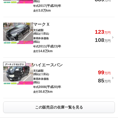
万円
(税込)
2017(平成29)年
年式
3.0万km
走行
マークＸ
支払総額
123
万円
(税込)(リ済込)
車両本体価格
108
万円
(税込)
2011(平成23)年
年式
14.8万km
走行
ハイエースバン
グーネットセレクト
支払総額
99
万円
(税込)(リ済込)
車両本体価格
85
万円
(税込)
2008(平成20)年
年式
30.8万km
走行
この販売店の在庫一覧を見る