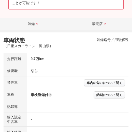
ことが可能です！
装備
販売店
車両状態
装備略号／用語解説
（日産スカイライン 岡山県）
走行距離
9.7万km
修復歴
なし
禁煙車
-
車内の匂いについて聞く
車検
車検整備付
納期について聞く
?
記録簿
-
輸入認定
-
中古車