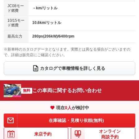
レンタカーアップ
展示・試乗車
ローダウン
ランフラットタイヤ
：装備なし
：装備なし
：装備あり
：装備なし
JC08モー
－km/リットル
ド燃費
電動格納ミラー
パワーシート
3列シート
：装備あり
：装備なし
：装備なし
10/15モー
装備略号／用語解説
10.6km/リットル
ベンチシート
フルフラットシート
ド燃費
：装備なし
：装備なし
チップアップシート
オットマン
：装備なし
：装備なし
最高出力
280ps(206kW)/6400rpm
電動格納サードシート
シートヒーター
：装備なし
：装備なし
※新車時のカタログデータとなります。実際とは異なる場合がございますの
で、詳細は販売店にご確認ください。
ウォークスルー
後席モニター
：装備なし
：装備なし
電動リアゲート
フロントカメラ
カタログで車種情報を詳しく見る
：装備なし
：装備なし
シートエアコン
全周囲カメラ
：装備なし
：装備なし
サイドカメラ
ルーフレール
この車両に関するお問い合わせ
：装備なし
無料
：装備なし
エアサスペンション
ヘッドライトウォッシャー
：装備なし
：装備なし
現在
0
人
が検討中
装備略号／用語解説
在庫確認・見積り依頼(無料)
オンライン
来店予約
商談予約