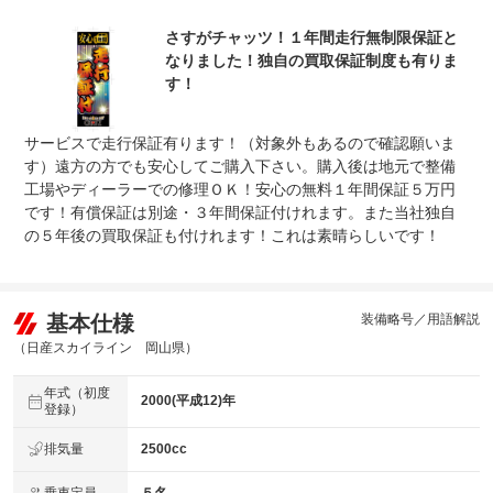
チャッツ ０８６－２５０－４７７７ 営業は１９時まで
保証修理
です。夜間は対応しておりません。 留守番サービスで翌
さすがチャッツ！１年間走行無制限保証と
受付先
日ＡＭ１０時～対応となります。
なりました！独自の買取保証制度も有りま
す！
整備付 法定12ヶ月または法定24ヶ月点検整備付
法定整備
※車検なし・車検整備付の場合は法定24ヶ月点検整備付
※商用車は6ヶ月または12ヶ月点検整備付
サービスで走行保証有ります！（対象外もあるので確認願いま
法定整備
-
す）遠方の方でも安心してご購入下さい。購入後は地元で整備
について
工場やディーラーでの修理ＯＫ！安心の無料１年間保証５万円
です！有償保証は別途・３年間保証付けれます。また当社独自
の５年後の買取保証も付けれます！これは素晴らしいです！
基本仕様
装備略号／用語解説
（日産スカイライン 岡山県）
年式（初度
2000(平成12)年
登録）
排気量
2500cc
乗車定員