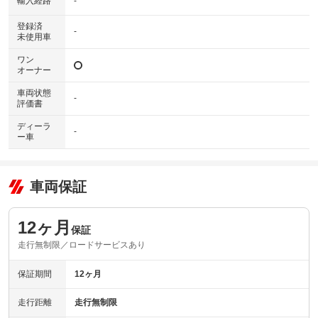
輸入経路
-
登録済
-
未使用車
ワン
オーナー
車両状態
-
評価書
ディーラ
-
ー車
車両保証
12ヶ月
保証
走行無制限／ロードサービスあり
保証期間
12ヶ月
走行距離
走行無制限