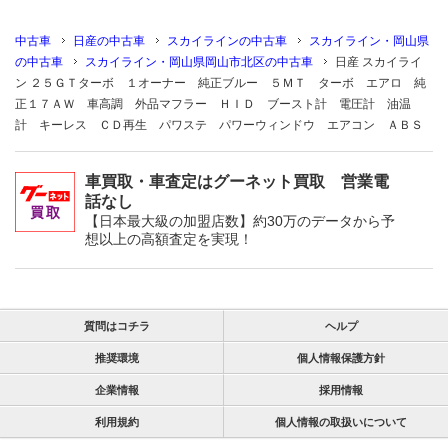
中古車
日産の中古車
スカイラインの中古車
スカイライン・岡山県
の中古車
スカイライン・岡山県岡山市北区の中古車
日産 スカイライ
ン ２５ＧＴターボ １オーナー 純正ブルー ５ＭＴ ターボ エアロ 純
正１７ＡＷ 車高調 外品マフラー ＨＩＤ ブースト計 電圧計 油温
計 キーレス ＣＤ再生 パワステ パワーウィンドウ エアコン ＡＢＳ
車買取・車査定はグーネット買取 営業電
話なし
【日本最大級の加盟店数】約30万のデータから予
想以上の高額査定を実現！
質問はコチラ
ヘルプ
推奨環境
個人情報保護方針
企業情報
採用情報
利用規約
個人情報の取扱いについて