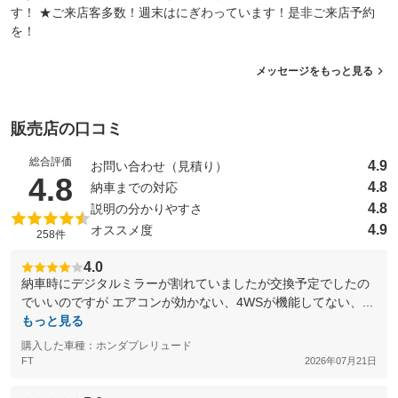
す！ ★ご来店客多数！週末はにぎわっています！是非ご来店予約
を！
メッセージをもっと見る
販売店の口コミ
総合評価
4.9
お問い合わせ（見積り）
（5点満点中）
4.8
4.8
納車までの対応
4.8
説明の分かりやすさ
4.9
オススメ度
258件
4.0
納車時にデジタルミラーが割れていましたが交換予定でしたの
でいいのですが エアコンが効かない、4WSが機能してない、...
もっと見る
購入した車種：ホンダプレリュード
FT
2026年07月21日