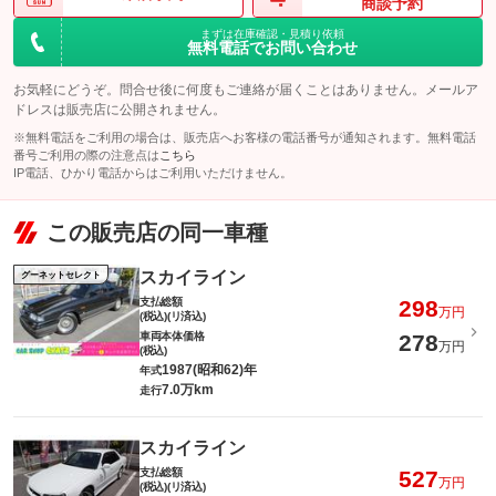
商談予約
まずは在庫確認・見積り依頼
無料電話でお問い合わせ
お気軽にどうぞ。問合せ後に何度もご連絡が届くことはありません。メールア
ドレスは販売店に公開されません。
※無料電話をご利用の場合は、販売店へお客様の電話番号が通知されます。無料電話
番号ご利用の際の注意点は
こちら
IP電話、ひかり電話からはご利用いただけません。
この販売店の同一車種
スカイライン
グーネットセレクト
支払総額
298
万円
(税込)(リ済込)
車両本体価格
278
万円
(税込)
1987(昭和62)年
年式
7.0万km
走行
スカイライン
支払総額
527
万円
(税込)(リ済込)