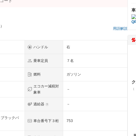
車
県）
用語解説
ハンドル
右
乗車定員
７名
燃料
ガソリン
ク
エコカー減税対
（
－
象車
過給器
－
スブラックパ
車台番号下３桁
753