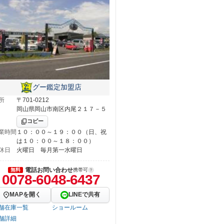
グー鑑定加盟店
所
〒701-0212
岡山県岡山市南区内尾２１７－５
コピー
業時間
１０：００～１９：００（日、祝
は１０：００～１８：００）
休日
火曜日 毎月第一水曜日
電話お問い合わせ
無料
携帯可
0078-6048-6437
MAPを開く
LINEで共有
舗在庫一覧
ショールーム
舗詳細