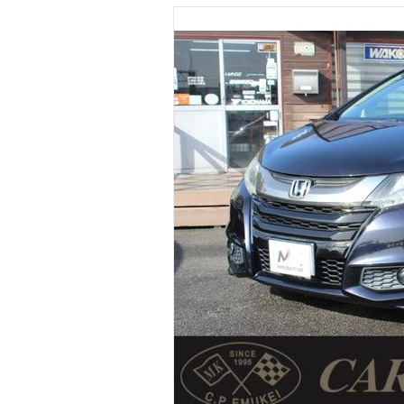
マガジン
車カタログ
自動車ローン
保険
レビュー
価格相場
教習所
用語集