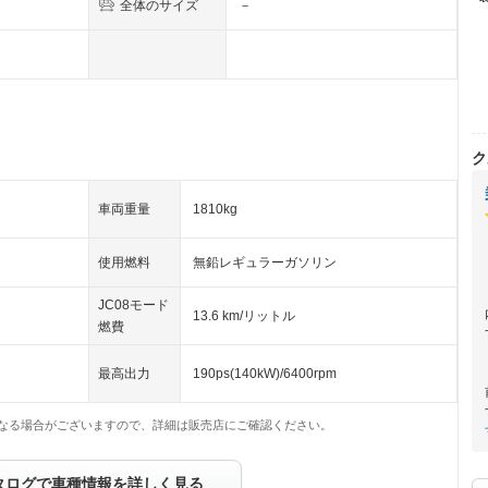
全体のサイズ
－
ク
車両重量
1810kg
使用燃料
無鉛レギュラーガソリン
JC08モード
13.6 km/リットル
燃費
最高出力
190ps(140kW)/6400rpm
なる場合がございますので、詳細は販売店にご確認ください。
タログで車種情報を詳しく見る