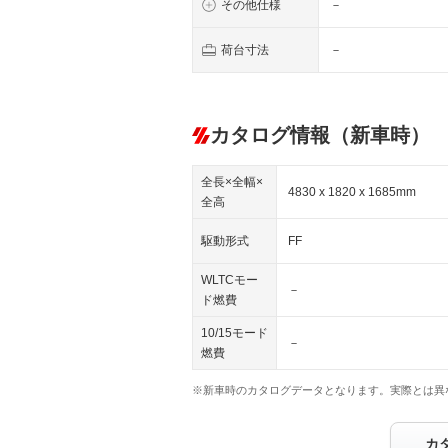
その他仕様
－
荷台寸法
－
カタログ情報（新車時）
全長×全幅×
4830 x 1820 x 1685mm
全高
駆動形式
FF
WLTCモー
－
ド燃費
10/15モード
－
燃費
※新車時のカタログデータとなります。実際とは異
カ