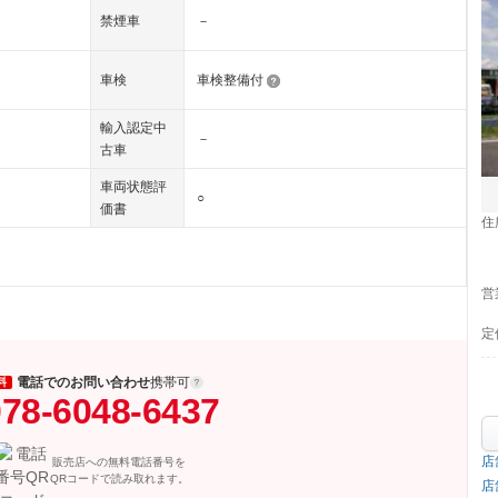
禁煙車
－
車検
車検整備付
輸入認定中
－
古車
車両状態評
○
価書
住
営
定
電話でのお問い合わせ
携帯可
料
78-6048-6437
店
販売店への無料電話番号を
QRコードで読み取れます。
店