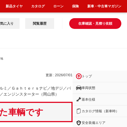
新品タイヤ
カタログ
ローン
保険
新車・中古車マガジン
気に入り
閲覧履歴
在庫確認・見積り依頼
／地
更新 : 2026/07/01
トップ
車両状態
ルミ／Ｇａｈｔｅｒｓナビ／地デジ／バ
／エンジンスターター（岡山県）
基本仕様
いた車輌です
カタログ情報（新車時）
安全装備エリア