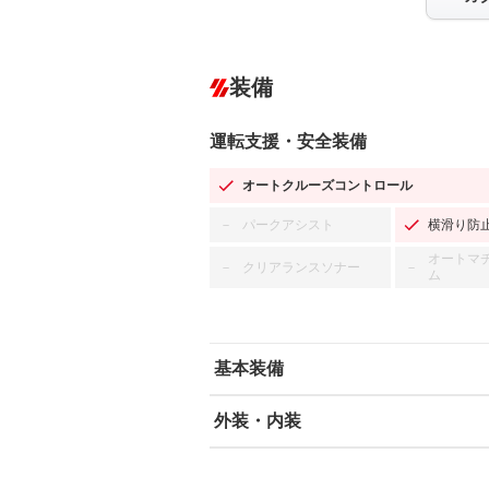
装備
運転支援・安全装備
オートクルーズコントロール
パークアシスト
横滑り防
－
オートマ
クリアランスソナー
－
－
ム
基本装備
外装・内装
エアバッグ：運転席/助手席/サイド
ABS
エアコン
－
カーナビ：メモリーナビ他