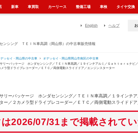
店
新車
車買取
カーリース
整備工場
車検
タイヤ交換
English
ヘルプ
お
ダセンシング ＴＥＩＮ車高調（岡山県）の中古車販売情報
オデッセイ・岡山県の中古車
オデッセイ・岡山県岡山市南区の中古車
ーサリーパッケージ ホンダセンシング／ＴＥＩＮ車高調／１９インチアルミ／Ｇａｈｔｅｒｓナビ
カメラ型ドライブレコーダー／ＥＴＣ／両側電動スライドドア／エンジンスターター
サリーパッケージ ホンダセンシング／ＴＥＩＮ車高調／１９インチア
ター／２カメラ型ドライブレコーダー／ＥＴＣ／両側電動スライドドア
は2026/07/31まで掲載されて