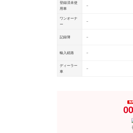
登録済未使
－
用車
ワンオーナ
－
ー
記録簿
－
輸入経路
－
ディーラー
－
車
無
00