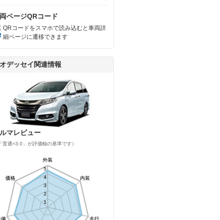
両ページQRコード
QRコードをスマホで読み込むと車両詳
細ページに遷移できます
オデッセイ関連情報
ルマレビュー
「普通=3.0」が評価軸の基準です）
外装
外装
5
5
4
4
価格
価格
内装
内装
3
3
2
2
1
1
装備
装備
走行
走行