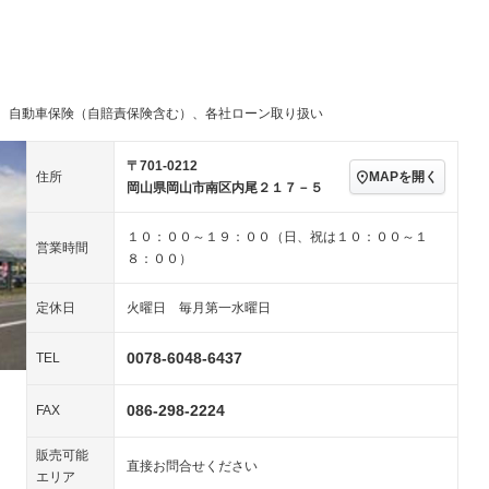
パワーステアリング
パワーウィンドウ
／ミュージック
ビジュアル：-／DVD再
アルミホイール：19イ
ー
生
ンチ
ングストップ
ドライブレコーダー
USB入力端子
ハーフレザーシート
キーレス
－
クリーンディーゼル
センターデフロック
－
－
、自動車保険（自賠責保険含む）、各社ローン取り扱い
セノンライト)
ポータブルナビ
バックカメラ
－
乗車
電動格納ミラー
スマートキー
ローダウン
〒701-0212
MAPを開く
住所
装備略号／用語解説
岡山県岡山市南区内尾２１７－５
ート
3列シート
ベンチシート
－
１０：００～１９：００（日、祝は１０：００～１
ップシート
オットマン
電動格納サードシート
－
営業時間
８：００）
スルー
後席モニター
電動リアゲート
－
定休日
火曜日 毎月第一水曜日
アコン
全周囲カメラ
サイドカメラ
－
－
ペンション
0078-6048-6437
TEL
086-298-2224
装備略号／用語解説
FAX
販売可能
直接お問合せください
エリア