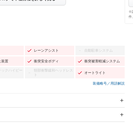
※
件
レーンアシスト
自動駐車システム
－
止装置
衝突安全ボディ
衝突被害軽減システム
チックハイビー
頸部衝撃緩和ヘッドレス
オートライト
－
ト
装備略号／用語解説
スライドドア：両面電動
サンルーフ
－
Wエアコン
リフトアップ
－
TV：フルセグ