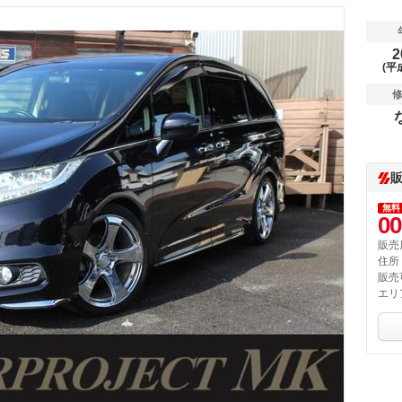
2
(平
無料
00
販売
住所
販売
エリ