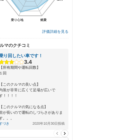
乗り心地
乗り心地
燃費
燃費
評価詳細を見る
ルマのクチコミ
乗り回したい車です！
3.4
【所有期間や運転回数】
１回
【このクルマの良い点】
内装が非常に広くて足場が広いで
す！！！！
【このクルマの気になる点】
前が長いので運転のしづらさがありま
す。。。
すづき
2020年10月30日投稿
【総合評価】
車の運転に苦手意識のある方は難…