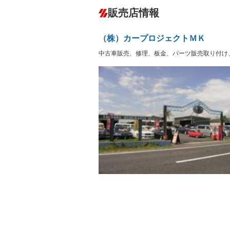
ダウンヒルアシストコントロール
－
販売店情報
オーディオ：CDまたはCDチェンジャー
プレイヤー接続可／ミュージックサーバ
盗難防止システム
アイドリ
ヘッドライトウォッシャ
革シート
－
－
（株）カープロジェクトＭＫ
ー
Bluetooth接続
100V電源
－
中古車販売、修理、板金、パーツ販売取り付け
LEDヘッドランプ
HID(キ
－
レンタカーアップ
展示・試
－
－
ETC
エアロ
－
ランフラットタイヤ
パワーシ
－
フルフラットシート
チップア
－
－
シートヒーター
ウォーク
－
フロントカメラ
シートエ
－
－
ルーフレール
エアサス
－
－