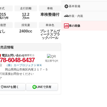
基本装備
年式
走行距離
車検
015
12.2
車検整備付
外装・内装
成27)年
万km
修復歴
排気量
車体色
車の画像
なし
2400cc
プレミアムヴ
ィーナスブラ
ックパール
販売店情報
電話お問い合わせ
携帯可
78-6048-6437
電話番号QR
店
（株）カープロジェクトＭＫ
岡山県岡山市南区内尾２１７－５
可能
直接お問合せください
ア
MAPを開く
LINEで共有