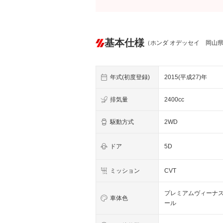
基本仕様
（ホンダ オデッセイ 岡山
年式(初度登録)
2015(平成27)年
排気量
2400cc
駆動方式
2WD
ドア
5D
ミッション
CVT
プレミアムヴィーナ
車体色
ール