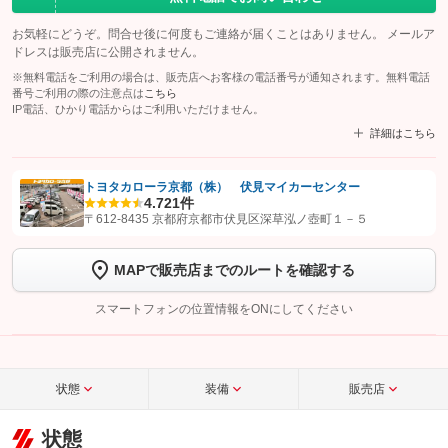
お気軽にどうぞ。問合せ後に何度もご連絡が届くことはありません。 メールア
ドレスは販売店に公開されません。
※無料電話をご利用の場合は、販売店へお客様の電話番号が通知されます。無料電話
番号ご利用の際の注意点は
こちら
IP電話、ひかり電話からはご利用いただけません。
詳細はこちら
トヨタカローラ京都（株） 伏見マイカーセンター
4.7
21件
【STEP1】
認証画面でグーネットを友だち追加してから「許可する」ボタンを押
〒612-8435 京都府京都市伏見区深草泓ノ壺町１－５
します
MAPで販売店までのルートを確認する
【STEP2】
トーク画面で
ボタンをタップして問い合わせを
完了してください。
スマートフォンの位置情報をONにしてください
こちら
状態
装備
販売店
状態