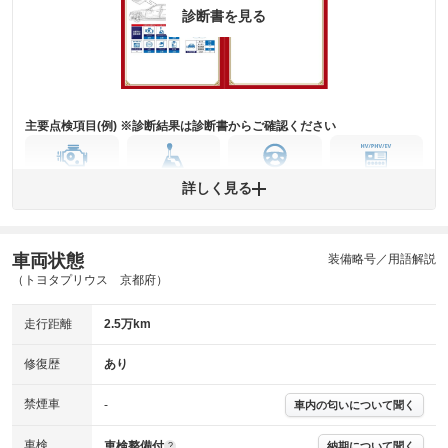
診断書を見る
主要点検項目(例) ※診断結果は診断書からご確認ください
エンジン
トランス
パワー
HV/PHV/EV
詳しく見る
ミッション
ステアリング
車両状態
ABS
エアーバッグ
先進安全装備
その他
装備略号／用語解説
（トヨタプリウス 京都府）
※異常がある場合は主要点検項目が赤色になり、異常と表記されます。
※車に装備されていない項目は「-」と表記されます
走行距離
2.5万km
※グー故障診断は保証サービスではございません。購入時は必ず現車をご
確認下さい。
※実際にお渡しする故障診断書につきましては、形式および表示項目が異
修復歴
あり
なる場合がございます。
※グー故障診断書はあくまでも実施時点での診断結果となります。将来に
禁煙車
-
車内の匂いについて聞く
わたり車両状態を担保するものではありませんので、車両情報等の詳細は
各販売店へお問い合わせ下さい。
車検
車検整備付
納期について聞く
?