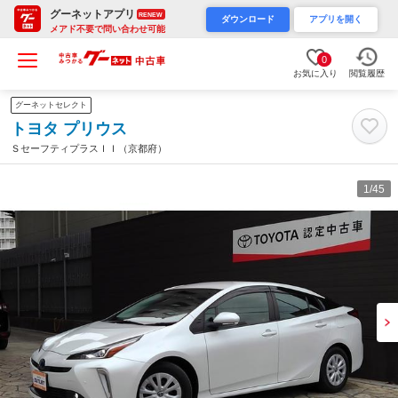
グーネットアプリ
RENEW
ダウンロード
アプリを開く
メアド不要で問い合わせ可能
0
お気に入り
閲覧履歴
グーネットセレクト
トヨタ プリウス
ＳセーフティプラスＩＩ（京都府）
1
/45