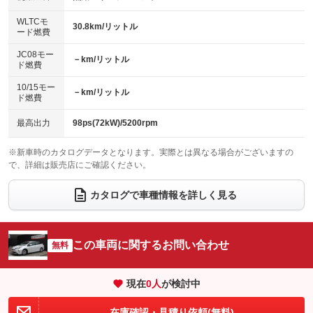
バックカメラ
ETC
：装備あり
：装備あり
センターデフロック
：装備なし
WLTCモ
エアロ
スマートキー
30.8km/リットル
：装備なし
：装備あり
ード燃費
レンタカーアップ
展示・試乗車
：装備なし
：装備なし
ローダウン
ランフラットタイヤ
：装備なし
：装備なし
JC08モー
－km/リットル
ド燃費
電動格納ミラー
：装備なし
パワーシート
3列シート
：装備なし
：装備なし
10/15モー
装備略号／用語解説
－km/リットル
ド燃費
ベンチシート
フルフラットシート
：装備なし
：装備なし
チップアップシート
オットマン
最高出力
98ps(72kW)/5200rpm
：装備なし
：装備なし
電動格納サードシート
シートヒーター
：装備なし
：装備なし
※新車時のカタログデータとなります。実際とは異なる場合がございますの
で、詳細は販売店にご確認ください。
ウォークスルー
後席モニター
：装備なし
：装備なし
カタログで車種情報を詳しく見る
電動リアゲート
フロントカメラ
：装備なし
：装備なし
シートエアコン
全周囲カメラ
：装備なし
：装備なし
この車両に関するお問い合わせ
サイドカメラ
無料
ルーフレール
：装備なし
：装備なし
エアサスペンション
ヘッドライトウォッシャー
：装備なし
：装備なし
現在
0
人
が検討中
装備略号／用語解説
在庫確認・見積り依頼(無料)