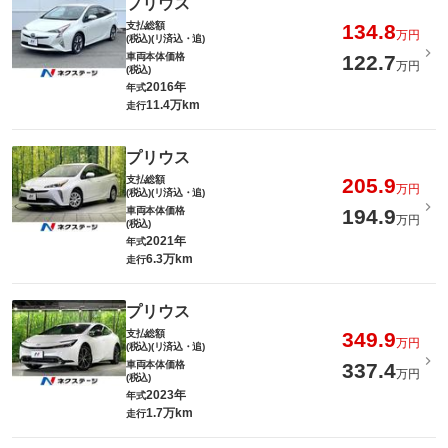
プリウス
支払総額
134.8
万円
(税込)(リ済込・追)
車両本体価格
122.7
万円
(税込)
2016年
年式
11.4万km
走行
プリウス
支払総額
205.9
万円
(税込)(リ済込・追)
車両本体価格
194.9
万円
(税込)
2021年
年式
6.3万km
走行
プリウス
支払総額
349.9
万円
(税込)(リ済込・追)
車両本体価格
337.4
万円
(税込)
2023年
年式
1.7万km
走行