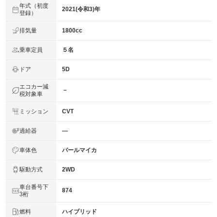
年式（初度
2021(令和3)年
登録）
排気量
1800cc
乗車定員
５名
ドア
5D
エコカー減
－
税対象車
ミッション
CVT
過給器
―
車体色
パールマイカ
駆動方式
2WD
車台番号下
874
3桁
燃料
ハイブリッド