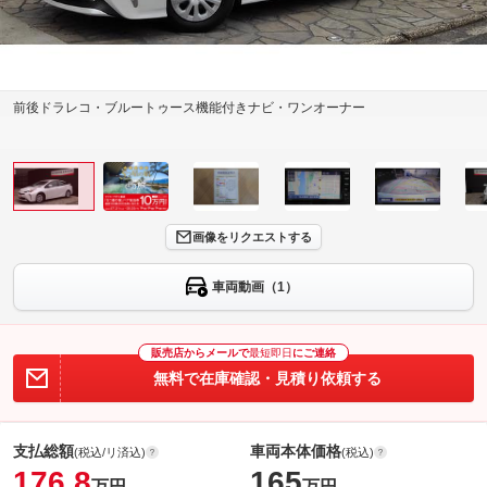
前後ドラレコ・ブルートゥース機能付きナビ・ワンオーナー
画像をリクエストする
車両動画（1）
販売店からメールで
最短即日
にご連絡
無料で在庫確認・見積り依頼する
支払総額
車両本体価格
(税込/リ済込)
(税込)
176.8
165
万円
万円