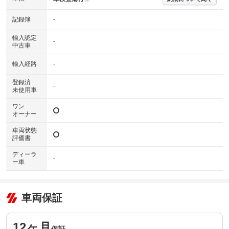
記録簿
-
輸入認定
-
中古車
輸入経路
-
登録済
-
未使用車
ワン
オーナー
車両状態
評価書
ディーラ
-
ー車
車両保証
12ヶ月