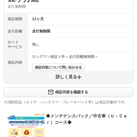
保証
走行無制限
保証期間
12ヶ月
走行距離
走行無制限
ロード
無し
サービス
ロングラン保証１年＜走行距離無制限＞
保証内容
保証内容について問い合わせる
詳しく見る
保証項目
-
修理回数
-
保証内容を確認する
※消耗部品（タイヤ・バッテリー・ブレーキパッド等）は保証対象外です。
上限金額
-
◆メンテナンスパック／中古車（Ｕ－Ｃａ
免責金
無し
ｒ）コース◆
保証修理
-
受付先