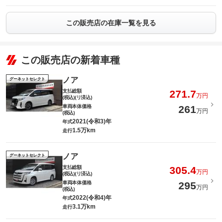
この販売店の在庫一覧を見る
この販売店の新着車種
ノア
グーネットセレクト
支払総額
271.7
万円
(税込)(リ済込)
車両本体価格
261
万円
(税込)
2021(令和3)年
年式
1.5万km
走行
ノア
グーネットセレクト
支払総額
305.4
万円
(税込)(リ済込)
車両本体価格
295
万円
(税込)
2022(令和4)年
年式
3.1万km
走行