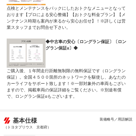
整備付 法定12ヶ月または法定24ヶ月点検整備付
点検とメンテナンスをパックにしたおトクなメニューとなって
法定整備
※車検なし・車検整備付の場合は法定24ヶ月点検整備付
※商用車は6ヶ月または12ヶ月点検整備付
おります【プロによる安心整備】【おトクな料金プラン】【メ
ンテナンス時期も案内が来るから安心お任せ】！※詳しくは営
法定整備
-
業スタッフまでお問合せ下さい。
について
◆中古車の安心〔ロングラン保証〕〔ロン
グラン保証α〕◆
ご購入後、１年間走行距離無制限の無料保証です（ロングラン
保証）。全国４５００箇所のネットワークを駆使し、あなたの
カーライフをサポート致します！※一部対象外の車両もござい
ますので、掲載車両の保証詳細をご覧ください。※別途有償
で、ロングラン保証αもございます。
基本仕様
装備略号／用語解説
（トヨタプリウス 京都府）