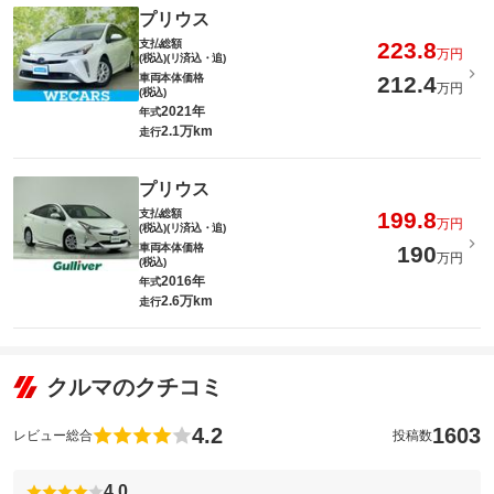
プリウス
支払総額
223.8
万円
(税込)(リ済込・追)
車両本体価格
212.4
万円
(税込)
2021年
年式
2.1万km
走行
プリウス
支払総額
199.8
万円
(税込)(リ済込・追)
車両本体価格
190
万円
(税込)
2016年
年式
2.6万km
走行
クルマのクチコミ
4.2
1603
レビュー総合
投稿数
4.0