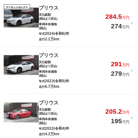
プリウス
グーネットセレクト
支払総額
284.5
万円
(税込)(リ済込)
車両本体価格
274
万円
(税込)
2024(令和6)年
年式
2.1万km
走行
プリウス
支払総額
291
万円
(税込)(リ済込)
車両本体価格
279
万円
(税込)
2023(令和5)年
年式
6.7万km
走行
プリウス
支払総額
205.2
万円
(税込)(リ済込)
車両本体価格
195
万円
(税込)
2022(令和4)年
年式
4.3万km
走行