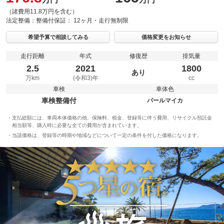
（諸費用11.8万円を含む）
法定整備：
整備付
保証：
12ヶ月・走行無制限
希望予算で相談してみる
価格変更をお知らせ
走行距離
年式
修復歴
排気量
2.5
2021
1800
あり
万km
(令和3)年
cc
車検
車体色
車検整備付
パールマイカ
支払総額には、車両本体価格の他、保険料、税金、登録等に伴う費用、リサイクル預託金
相当額等、購入時に必要な全ての費用が含まれています。
当該価格は、登録等の時期や地域などについて一定の条件を付した価格になります。