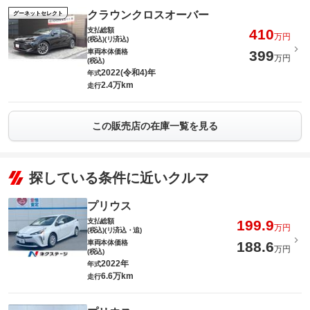
クラウンクロスオーバー
グーネットセレクト
支払総額
410
万円
(税込)(リ済込)
車両本体価格
399
万円
(税込)
2022(令和4)年
年式
2.4万km
走行
この販売店の在庫一覧を見る
探している条件に近いクルマ
プリウス
支払総額
199.9
万円
(税込)(リ済込・追)
車両本体価格
188.6
万円
(税込)
2022年
年式
6.6万km
走行