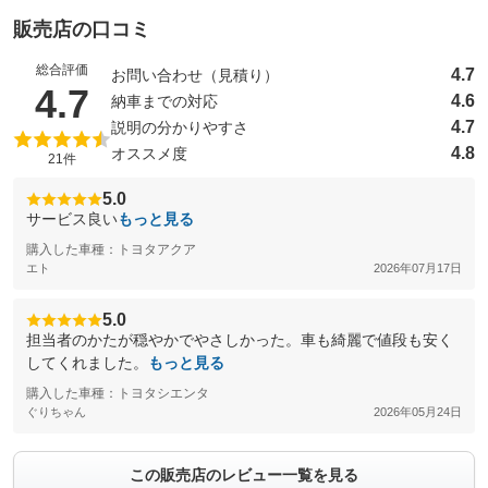
販売店の口コミ
総合評価
4.7
お問い合わせ（見積り）
（5点満点中）
4.7
4.6
納車までの対応
4.7
説明の分かりやすさ
4.8
オススメ度
21件
5.0
サービス良い
もっと見る
購入した車種：トヨタアクア
エト
2026年07月17日
5.0
担当者のかたが穏やかでやさしかった。車も綺麗で値段も安く
してくれました。
もっと見る
購入した車種：トヨタシエンタ
ぐりちゃん
2026年05月24日
この販売店のレビュー一覧を見る