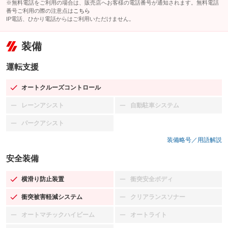
※無料電話をご利用の場合は、販売店へお客様の電話番号が通知されます。無料電話
番号ご利用の際の注意点は
こちら
IP電話、ひかり電話からはご利用いただけません。
装備
運転支援
オートクルーズコントロール
：装備あり
レーンアシスト
自動駐車システム
：装備なし
：装備なし
パークアシスト
：装備なし
装備略号／用語解説
安全装備
横滑り防止装置
衝突安全ボディ
：装備あり
：装備なし
衝突被害軽減システム
クリアランスソナー
：装備あり
：装備なし
オートマチックハイビーム
オートライト
：装備なし
：装備なし