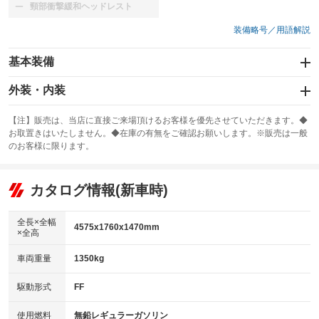
頸部衝撃緩和ヘッドレスト
：装備なし
装備略号／用語解説
基本装備
エアバッグ：運転席/助手席/サイド
外装・内装
：装備あり
スライドドア
カーナビ：メモリーナビ他
：装備なし
：装備あり
【注】販売は、当店に直接ご来場頂けるお客様を優先させていただきます。◆
お取置きはいたしません。◆在庫の有無をご確認お願いします。※販売は一般
サンルーフ
ABS
TV：ワンセグ
：装備なし
：装備あり
：装備あり
のお客様に限ります。
エアコン
Wエアコン
オーディオ：CDまたはCDチェンジャー／ミュージックプレイヤー接続
：装備あり
：装備なし
：装備あり
可
リフトアップ
パワーステアリング
カタログ情報(新車時)
：装備なし
：装備あり
ビジュアル
：装備なし
ダウンヒルアシストコントロール
：装備なし
アルミホイール：アルミホイール
全長×全幅
：装備あり
4575x1760x1470mm
×全高
パワーウィンドウ
盗難防止システム
：装備あり
：装備あり
革シート
ハーフレザーシート
：装備なし
：装備なし
車両重量
1350kg
アイドリングストップ
ドライブレコーダー
：装備あり
：装備あり
キーレス
LEDヘッドランプ
：装備あり
：装備あり
USB入力端子
Bluetooth接続
駆動形式
FF
：装備なし
：装備なし
HID(キセノンライト)
ポータブルナビ
：装備なし
：装備なし
100V電源
クリーンディーゼル
使用燃料
無鉛レギュラーガソリン
：装備あり
：装備なし