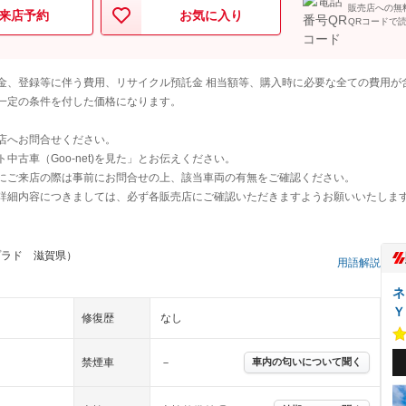
販売店への無
来店予約
お気に入り
QRコードで
金、登録等に伴う費用、リサイクル預託金 相当額等、購入時に必要な全ての費用が
一定の条件を付した価格になります。
店へお問合せください。
古車（Goo-net)を見た」とお伝えください。
にご来店の際は事前にお問合せの上、該当車両の有無をご確認ください。
詳細内容につきましては、必ず各販売店にご確認いただきますようお願いいたしま
プラド 滋賀県）
用語解説
ネ
Ｙ
修復歴
なし
禁煙車
－
車内の匂いについて聞く