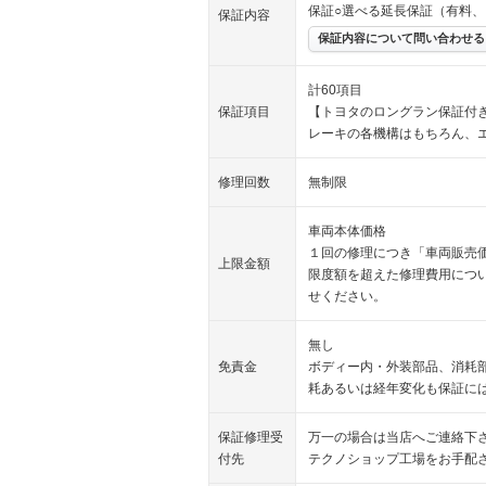
保証○選べる延長保証（有料
保証内容
保証内容について問い合わせる
計60項目
保証項目
【トヨタのロングラン保証付
レーキの各機構はもちろん、
修理回数
無制限
車両本体価格
１回の修理につき「車両販売
上限金額
限度額を超えた修理費用につ
せください。
無し
免責金
ボディー内・外装部品、消耗
耗あるいは経年変化も保証に
保証修理受
万一の場合は当店へご連絡下
付先
テクノショップ工場をお手配