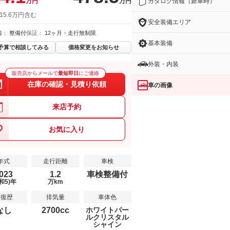
カタログ情報（新車時）
万円
万円
15.6万円含む
安全装備エリア
備：
整備付
保証：
12ヶ月・走行無制限
基本装備
予算で相談してみる
価格変更をお知らせ
外装・内装
販売店からメールで
最短即日
にご連絡
在庫の確認・見積り依頼
車の画像
来店予約
お気に入り
年式
走行距離
車検
023
1.2
車検整備付
和5)年
万km
修復歴
排気量
車体色
なし
2700cc
ホワイトパー
ルクリスタル
シャイン