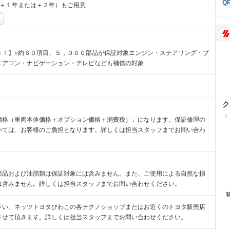
、＋１年または＋２年）もご用意
き！】○約６０項目、５，０００部品が保証対象エンジン・ステアリング・ブ
エアコン・ナビゲーション・テレビなども補償の対象
ク
（
価格（車両本体価格＋オプション価格＋消費税）」になります。保証修理の
いては、お客様のご負担となります。詳しくは担当スタッフまでお問い合わ
部品および油脂類は保証対象には含みません。また、ご使用による自然な損
は含みません。詳しくは担当スタッフまでお問い合わせください。
さい。ネッツトヨタびわこの各テクノショップまたはお近くのトヨタ販売店
させて頂きます。詳しくは担当スタッフまでお問い合わせください。