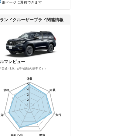
細ページに遷移できます
ランドクルーザープラド関連情報
ルマレビュー
「普通=3.0」が評価軸の基準です）
外装
外装
5
5
4
4
価格
価格
内装
内装
3
3
2
2
1
1
装備
装備
走行
走行
乗り心地
乗り心地
燃費
燃費