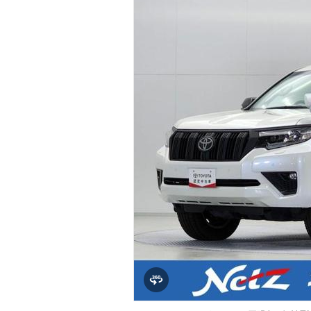
マガジン
車カタログ
自動車ローン
保険
レビュー
価格相場
教習所
用語集