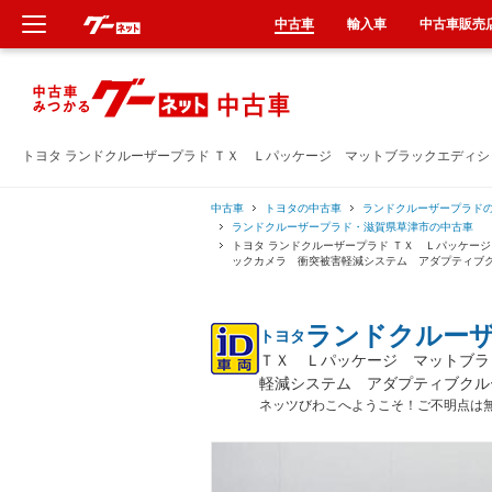
中古車
輸入車
中古車販売
新車
中古車
トヨタ ランドクルーザープラド ＴＸ Ｌパッケージ マットブラックエディ
輸入車
中古車
トヨタの中古車
ランドクルーザープラド
ランドクルーザープラド・滋賀県草津市の中古車
トヨタ ランドクルーザープラド ＴＸ Ｌパッケー
クルマ買取
ックカメラ 衝突被害軽減システム アダプティブ
カーリース
ランドクルー
トヨタ
ＴＸ Ｌパッケージ マットブラ
タイヤ交換
軽減システム アダプティブクル
ネッツびわこへようこそ！ご不明点は
整備工場
車検