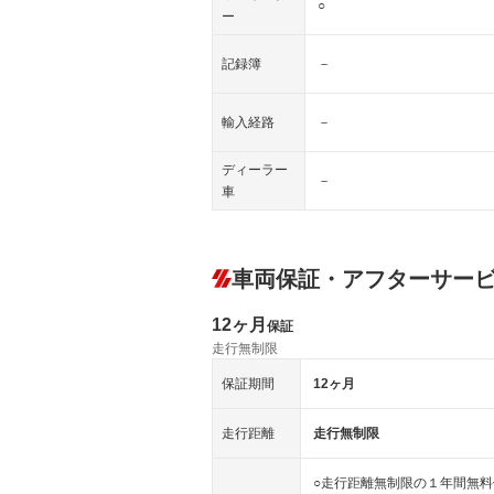
○
ー
記録簿
－
輸入経路
－
ディーラー
－
車
車両保証・アフターサー
12ヶ月
保証
走行無制限
保証期間
12ヶ月
走行距離
走行無制限
○走行距離無制限の１年間無