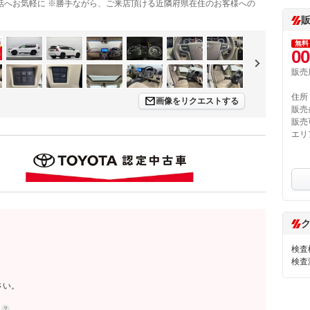
話へお気軽に ※勝手ながら、ご来店頂ける近隣府県在住のお客様への
無料
00
販売
住所
画像をリクエストする
販売
販売
エリ
検査
検査
さい。
約