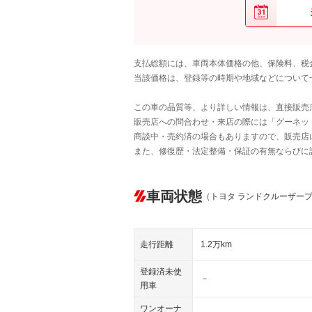
支払総額には、車両本体価格の他、保険料、税
当該価格は、登録等の時期や地域などについて
この車の品質等、より詳しい情報は、直接販売
販売店への問合わせ・来店の際には「グーネット中
商談中・売約済の場合もありますので、販売店
また、修復歴・法定整備・保証の有無ならびに
車両状態
（トヨタ ランドクルーザー
走行距離
1.2万km
登録済未使
－
用車
ワンオーナ