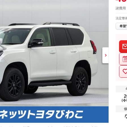
諸費用 
法定整
希望
2
(令