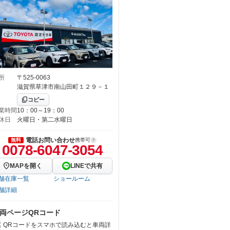
所
〒525-0063
滋賀県草津市南山田町１２９－１
コピー
業時間
10：00～19：00
休日
火曜日・第二水曜日
電話お問い合わせ
無料
携帯可
0078-6047-3054
MAPを開く
LINEで共有
舗在庫一覧
ショールーム
舗詳細
両ページQRコード
QRコードをスマホで読み込むと車両詳