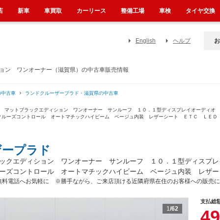
店
新車
車買取
カーリース
整備工場
車検
タイヤ交換
English
ヘルプ
お
ション ワンオーナー（滋賀県）の中古車販売情報
の中古車
ランドクルーザープラド・滋賀県の中古車
ジ マットブラックエディション ワンオーナー サンルーフ １０．１型ディスプレイオーディオ
クルーズコントロール オートマチックハイビーム ベージュ内装 レザーシート ＥＴＣ ＬＥＤ
ザープラド
ックエディション ワンオーナー サンルーフ １０．１型ディスプレ
ーズコントロール オートマチックハイビーム ベージュ内装 レザー
無料電話へお気軽に ※勝手ながら、ご来店頂ける近隣府県在住のお客様への販売に
支払総
1
/62
49