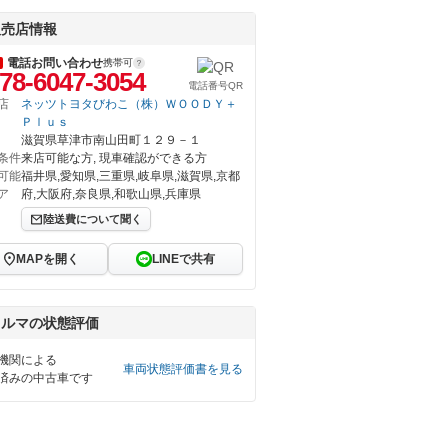
販売店情報
電話お問い合わせ
携帯可
78-6047-3054
電話番号QR
店
ネッツトヨタびわこ（株）ＷＯＯＤＹ＋
Ｐｌｕｓ
滋賀県草津市南山田町１２９－１
条件
来店可能な方, 現車確認ができる方
可能
福井県,愛知県,三重県,岐阜県,滋賀県,京都
ア
府,大阪府,奈良県,和歌山県,兵庫県
陸送費について聞く
MAPを開く
LINEで共有
クルマの状態評価
機関による
車両状態評価書を見る
済みの中古車です