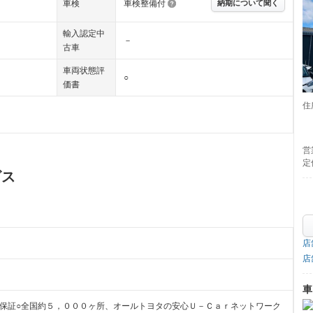
車検
車検整備付
納期について聞く
輸入認定中
－
古車
車両状態評
○
価書
住
営
定
ビス
店
店
車
料保証○全国約５，０００ヶ所、オールトヨタの安心Ｕ－Ｃａｒネットワーク