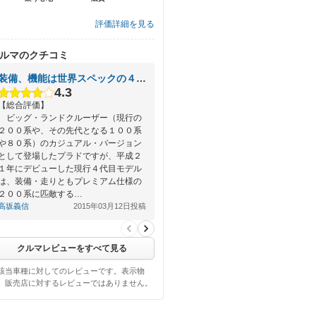
評価詳細を見る
ルマのクチコミ
装備、機能は世界スペックの４ＷＤ
4.3
【総合評価】
ビッグ・ランドクルーザー（現行の
２００系や、その先代となる１００系
や８０系）のカジュアル・バージョン
として登場したプラドですが、平成２
１年にデビューした現行４代目モデル
は、装備・走りともプレミアム仕様の
２００系に匹敵する…
高坂義信
2015年03月12日投稿
クルマレビューをすべて見る
該当車種に対してのレビューです。表示物
、販売店に対するレビューではありません。