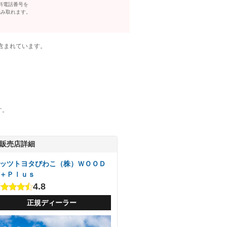
料電話番号を
読み取れます。
含まれています。
す。
販売店詳細
ッツトヨタびわこ（株）ＷＯＯＤ
＋Ｐｌｕｓ
4.8
正規ディーラー