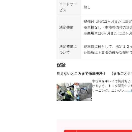
ロードサー
無し
ビス
整備付 法定12ヶ月または法定
法定整備
※車検なし・車検整備付の場合
※商用車は6ヶ月または12ヶ
法定整備に
納車前点検として、法定１２
ついて
た箇所はトヨタの確かな技術
保証
見えないところまで徹底洗浄！ 【まるごとク
中古車をキレイで気持ちよ
けるよう、トヨタ認定中古
リーニング。エンジン…
…