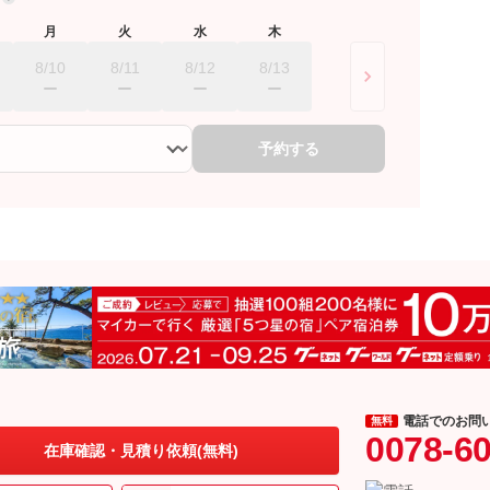
月
火
水
木
8/10
8/11
8/12
8/13
予約する
電話でのお問
無料
0078-6
在庫確認・見積り依頼(無料)