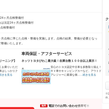
24ヶ月点検整備付
ク
は法定24ヶ月点検整備付
月点検整備付
ヶ月点検に準じた点検・整備を実施します。点検の結果、整備が必要となっ
で整備いたします。
車両保証・アフターサービス
リーニング】
ネッツトヨタびわこ最大級！在庫台数１００台以上展示！
くお乗りいただ
安心のトヨタ認定中古車を多数取り揃え！
車はしっかりク
ＲＶ車やキャンピングカーなど、アウトド
続きを見る
アレジャーに最適な個…
…続きを見る
※
件
電話でのお問い合わせ
携帯可
無料