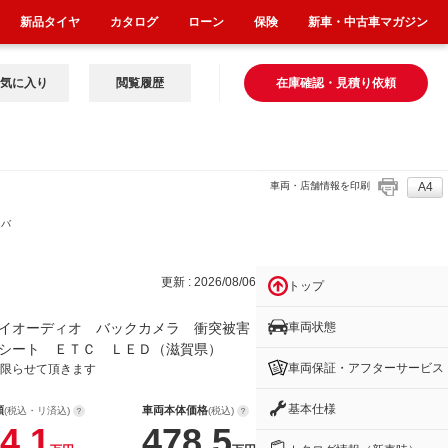
新品タイヤ
カタログ
ローン
保険
新車・中古車マガジン
気に入り
閲覧履歴
在庫確認・見積り依頼
車両・店舗情報を印刷
A4
 バ
更新 : 2026/08/06
トップ
車両状態
イオーディオ バックカメラ 衝突被害
シート ＥＴＣ ＬＥＤ（滋賀県）
車両保証・アフターサービス
限らせて頂きます
基本仕様
額
車両本体価格
(税込・リ済込)
(税込)
4.1
478.5