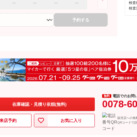
検査
検査
予約する
電話でのお問
無料
0078-6
在庫確認・見積り依頼(無料)
販売店への無
来店予約
お気に入り
QRコードで