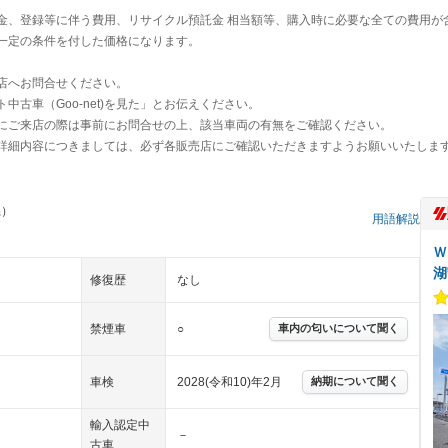
金、登録等に伴う費用、リサイクル預託金 相当額等、購入時に必要な全ての費用が
一定の条件を付した価格になります。
店へお問合せください。
古車（Goo-net)を見た」とお伝えください。
にご来店の際は事前にお問合せの上、該当車両の有無をご確認ください。
詳細内容につきましては、必ず各販売店にご確認いただきますようお願いいたしま
県）
用語解説
Ｗ
湖
修復歴
なし
禁煙車
○
車内の匂いについて聞く
車検
2028(令和10)年2月
納期について聞く
輸入認定中
－
古車