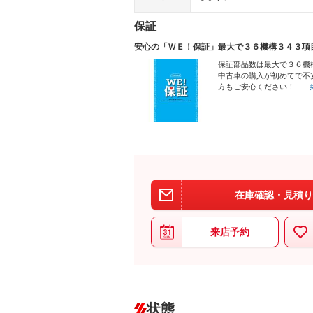
保証
安心の「ＷＥ！保証」最大で３６機構３４３項
保証部品数は最大で３６機
中古車の購入が初めてで不
方もご安心ください！…
…
在庫確認・見積り
来店予約
状態