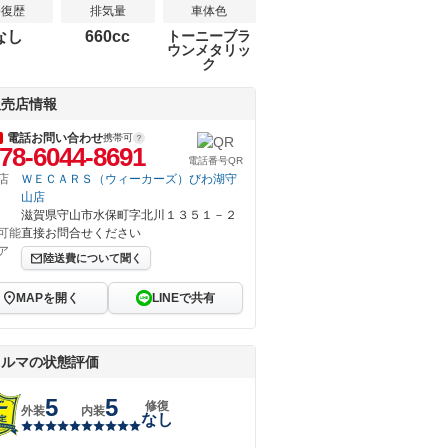
修復歴
排気量
車体色
なし
660cc
トーニーブラ
ウンメタリッ
ク
販売店情報
電話お問い合わせ
携帯可
78-6044-8691
電話番号QR
店
ＷＥＣＡＲＳ（ウィーカーズ）びわ湖守
山店
滋賀県守山市水保町字北川１３５１－２
可能
直接お問合せください
ア
陸送費について聞く
MAPを開く
LINEで共有
クルマの状態評価
5
5
修復
外装
内装
なし