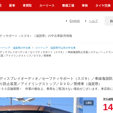
店
新車
車買取
カーリース
整備工場
車検
タイヤ交換
English
ヘルプ
お
フティサポート（スズキ）（滋賀県）の中古車販売情報
スペーシア・滋賀県の中古車
スペーシア・滋賀県守山市の中古車
／ディスプレイオーディオ／セーフティサポート（スズキ）／車線逸脱防止支援システム／ヘッドラ
装置／アイドリングストップ／ＤＶＤ／禁煙車
ディスプレイオーディオ／セーフティサポート（スズキ）／車線逸脱防
り防止装置／アイドリングストップ／ＤＶＤ／禁煙車（滋賀県）
２５０店舗展開！ 作業の都合上、車両をご覧頂けない場合がございます。来店前に
支払総
1
/65
14