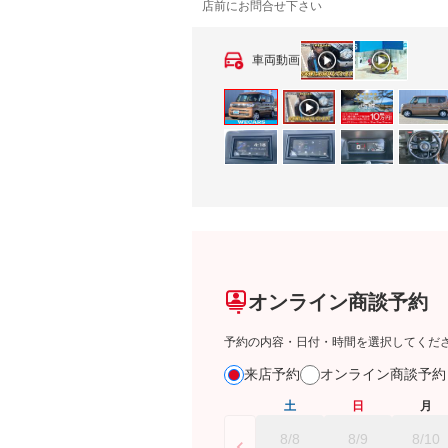
店前にお問合せ下さい
車両動画
オンライン商談予約
予約の内容・日付・時間を選択してくだ
来店予約
オンライン商談予
土
日
月
8/8
8/9
8/10