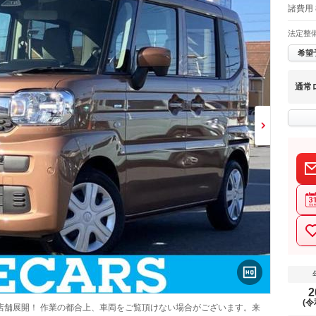
諸費用 
法定整
希望
通常
2
(令
店舗展開！ 作業の都合上、車両をご覧頂けない場合がございます。来