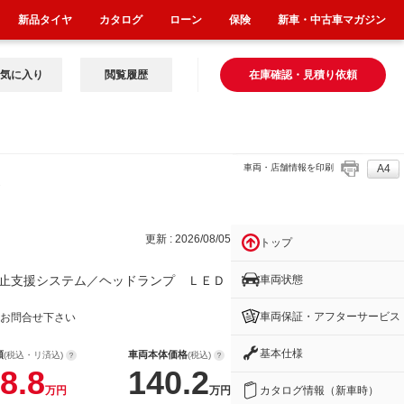
新品タイヤ
カタログ
ローン
保険
新車・中古車マガジン
気に入り
閲覧履歴
在庫確認・見積り依頼
車両・店舗情報を印刷
A4
ン
更新 : 2026/08/05
トップ
車両状態
止支援システム／ヘッドランプ ＬＥＤ
車両保証・アフターサービス
お問合せ下さい
基本仕様
額
車両本体価格
(税込・リ済込)
(税込)
8.8
140.2
カタログ情報（新車時）
万円
万円