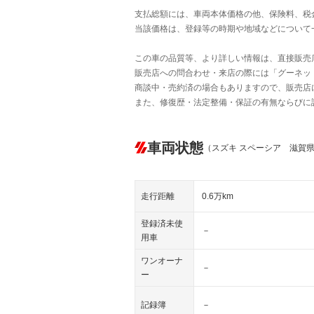
支払総額には、車両本体価格の他、保険料、税
当該価格は、登録等の時期や地域などについて
この車の品質等、より詳しい情報は、直接販売
販売店への問合わせ・来店の際には「グーネット中
商談中・売約済の場合もありますので、販売店
また、修復歴・法定整備・保証の有無ならびに
車両状態
（スズキ スペーシア 滋賀
走行距離
0.6万km
登録済未使
－
用車
ワンオーナ
－
ー
記録簿
－