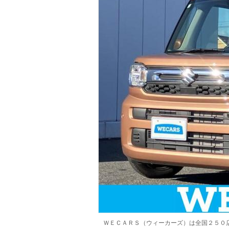
マガジン
車カタログ
自動車ローン
保険
レビュー
価格相場
教習所
用語集
ＷＥＣＡＲＳ（ウィーカーズ）は全国２５０