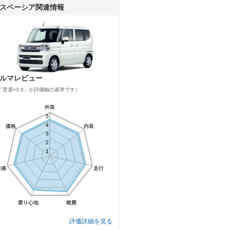
スペーシア関連情報
ルマレビュー
「普通=3.0」が評価軸の基準です）
外装
外装
5
5
4
4
価格
価格
内装
内装
3
3
2
2
1
1
装備
装備
走行
走行
乗り心地
乗り心地
燃費
燃費
評価詳細を見る