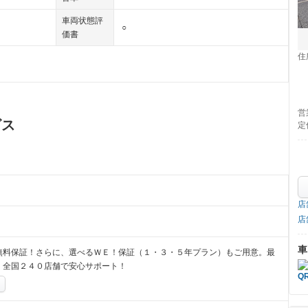
車両状態評
○
価書
住
営
ビス
定
店
店
車
無料保証！さらに、選べるＷＥ！保証（１・３・５年プラン）もご用意。最
、全国２４０店舗で安心サポート！