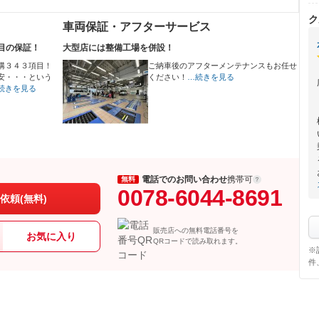
ク
車両保証・アフターサービス
目の保証！
大型店には整備工場を併設！
構３４３項目！
ご納車後のアフターメンテナンスもお任せ
安・・・という
ください！
…続きを見る
続きを見る
電話でのお問い合わせ
携帯可
無料
0078-6044-8691
依頼(無料)
販売店への無料電話番号を
お気に入り
QRコードで読み取れます。
※
件