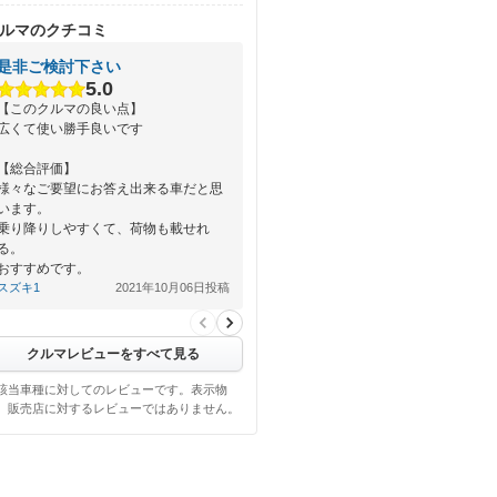
ルマのクチコミ
是非ご検討下さい
5.0
【このクルマの良い点】
広くて使い勝手良いです
【総合評価】
様々なご要望にお答え出来る車だと思
います。
乗り降りしやすくて、荷物も載せれ
る。
おすすめです。
スズキ1
2021年10月06日投稿
クルマレビューをすべて見る
該当車種に対してのレビューです。表示物
、販売店に対するレビューではありません。