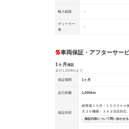
輸入経路
－
ディーラー
－
車
車両保証・アフターサー
1ヶ月
保証
走行1,000kmまで
保証期間
1ヶ月
走行距離
1,000km
納車後１カ月・１０００ｋｍ
大３６機構・３４３項目対応
保証内容
保証内容について問い合わせる