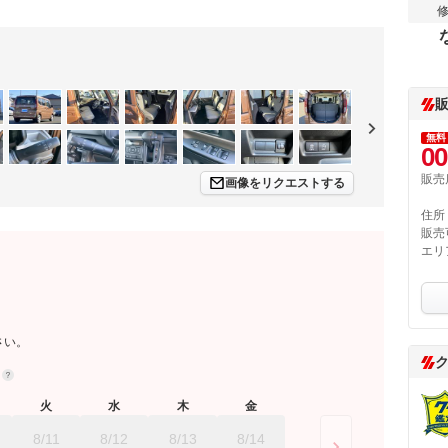
無料
00
販売
画像をリクエストする
住所
販売
エリ
さい。
約
火
水
木
金
8/11
8/12
8/13
8/14