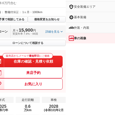
8.6万円含む
安全装備エリア
備：
整備付
保証：
1ヶ月・1000km
基本装備
予算で相談してみる
価格変更をお知らせ
外装・内装
15,900
月々
円
ローン
詳細を見る
実質年率 7.9%・96回
車の画像
ローンについて相談する
販売店からメールで
最短即日
にご連絡
在庫の確認・見積り依頼
来店予約
お気に入り
年式
走行距離
車検
025
0.6
2028
和7)年
万km
(令和10)年2月