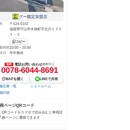
グー鑑定加盟店
所
〒524-0102
滋賀県守山市水保町字北川１３５
１－２
コピー
業時間
10:00～20:00
休日
年中無休
電話お問い合わせ
無料
携帯可
0078-6044-8691
MAPを開く
LINEで共有
舗在庫一覧
ショールーム
舗詳細
両ページQRコード
QRコードをスマホで読み込むと車両詳
細ページに遷移できます