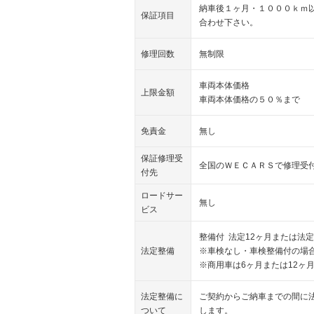
納車後１ヶ月・１０００ｋｍ
保証項目
合わせ下さい。
修理回数
無制限
車両本体価格
上限金額
車両本体価格の５０％まで
免責金
無し
保証修理受
全国のＷＥＣＡＲＳで修理受
付先
ロードサー
無し
ビス
整備付 法定12ヶ月または法定
法定整備
※車検なし・車検整備付の場合
※商用車は6ヶ月または12ヶ
法定整備に
ご契約からご納車までの間に
ついて
します。