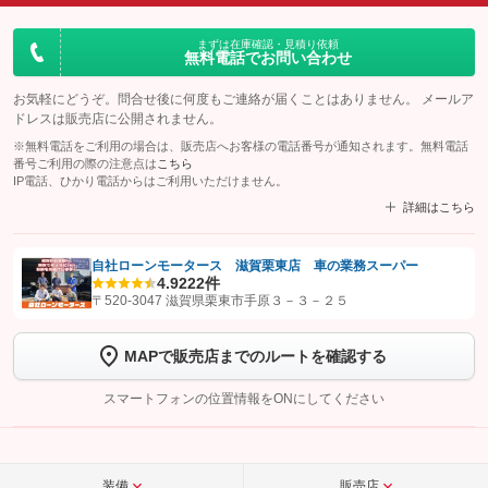
まずは在庫確認・見積り依頼
無料電話でお問い合わせ
お気軽にどうぞ。問合せ後に何度もご連絡が届くことはありません。 メールア
ドレスは販売店に公開されません。
※無料電話をご利用の場合は、販売店へお客様の電話番号が通知されます。無料電話
番号ご利用の際の注意点は
こちら
IP電話、ひかり電話からはご利用いただけません。
詳細はこちら
自社ローンモータース 滋賀栗東店 車の業務スーパー
4.9
222件
【STEP1】
認証画面でグーネットを友だち追加してから「許可する」ボタンを押
〒520-3047 滋賀県栗東市手原３－３－２５
します
MAPで販売店までのルートを確認する
【STEP2】
トーク画面で
ボタンをタップして問い合わせを
完了してください。
スマートフォンの位置情報をONにしてください
こちら
装備
販売店