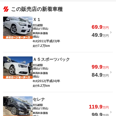
この販売店の新着車種
Ｘ１
支払総額
69.9
万円
(税込)(リ済込)
車両本体価格
49.9
万円
(税込)
2011(平成23)年
年式
7.2万km
走行
Ａ５スポーツバック
支払総額
99.9
万円
(税込)(リ済込)
車両本体価格
84.9
万円
(税込)
2012(平成24)年
年式
6.2万km
走行
セレナ
支払総額
119.9
万円
(税込)(リ済込)
車両本体価格
99.9
万円