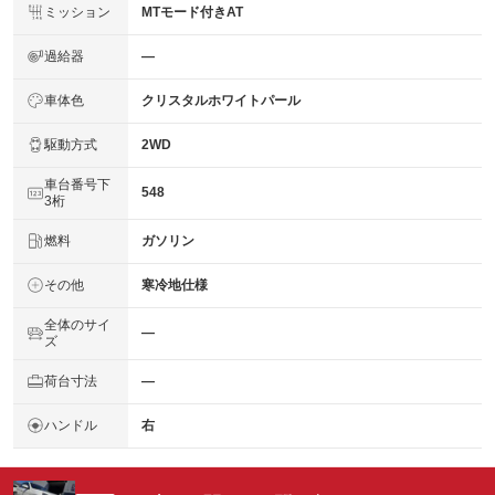
ミッション
MTモード付きAT
過給器
―
車体色
クリスタルホワイトパール
駆動方式
2WD
車台番号下
548
3桁
燃料
ガソリン
その他
寒冷地仕様
全体のサイ
―
ズ
荷台寸法
―
ハンドル
右