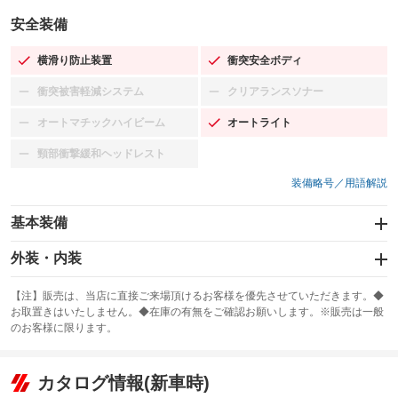
安全装備
横滑り防止装置
衝突安全ボディ
：装備あり
：装備あり
衝突被害軽減システム
クリアランスソナー
：装備なし
：装備なし
オートマチックハイビーム
オートライト
：装備なし
：装備あり
頸部衝撃緩和ヘッドレスト
：装備なし
装備略号／用語解説
基本装備
エアバッグ：運転席/助手席/サイド
外装・内装
：装備あり
スライドドア
カーナビ：HDDナビ
：装備なし
：装備あり
【注】販売は、当店に直接ご来場頂けるお客様を優先させていただきます。◆
お取置きはいたしません。◆在庫の有無をご確認お願いします。※販売は一般
サンルーフ
ABS
TV：フルセグ
：装備なし
：装備あり
：装備あり
のお客様に限ります。
エアコン
Wエアコン
オーディオ：CDまたはCDチェンジャー／ミュージックプレイヤー接続
：装備あり
：装備なし
：装備あり
可／ミュージックサーバー
リフトアップ
パワーステアリング
カタログ情報(新車時)
：装備なし
：装備あり
ビジュアル：-／DVD再生
：装備あり