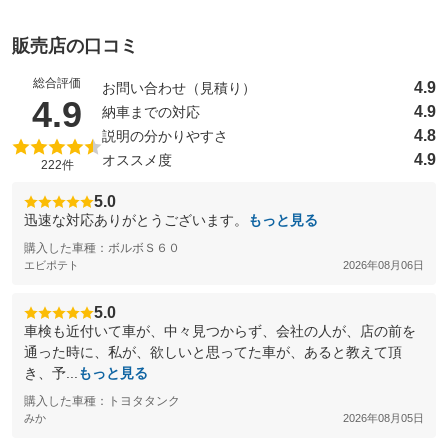
販売店の口コミ
総合評価
4.9
お問い合わせ（見積り）
（5点満点中）
4.9
4.9
納車までの対応
4.8
説明の分かりやすさ
4.9
オススメ度
222件
5.0
迅速な対応ありがとうございます。
もっと見る
購入した車種：ボルボＳ６０
エビポテト
2026年08月06日
5.0
車検も近付いて車が、中々見つからず、会社の人が、店の前を
通った時に、私が、欲しいと思ってた車が、あると教えて頂
き、予...
もっと見る
購入した車種：トヨタタンク
みか
2026年08月05日