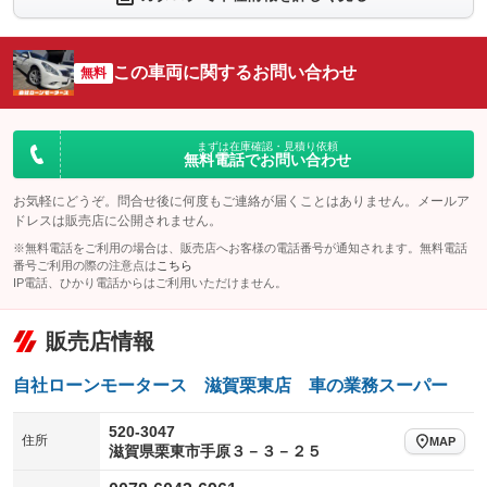
：装備なし
：装備なし
シートエアコン
全周囲カメラ
：装備なし
：装備なし
この車両に関するお問い合わせ
サイドカメラ
無料
ルーフレール
：装備あり
：装備なし
エアサスペンション
ヘッドライトウォッシャー
：装備なし
：装備なし
装備略号／用語解説
まずは在庫確認・見積り依頼
無料電話でお問い合わせ
お気軽にどうぞ。問合せ後に何度もご連絡が届くことはありません。メールア
ドレスは販売店に公開されません。
※無料電話をご利用の場合は、販売店へお客様の電話番号が通知されます。無料電話
番号ご利用の際の注意点は
こちら
IP電話、ひかり電話からはご利用いただけません。
販売店情報
自社ローンモータース 滋賀栗東店 車の業務スーパー
520-3047
住所
MAP
滋賀県栗東市手原３－３－２５