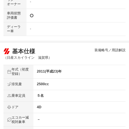
-
オーナー
車両状態
評価書
ディーラ
-
ー車
基本仕様
装備略号／用語解説
（日産スカイライン 滋賀県）
年式（初度
2011(平成23)年
登録）
排気量
2500cc
乗車定員
５名
ドア
4D
エコカー減
－
税対象車