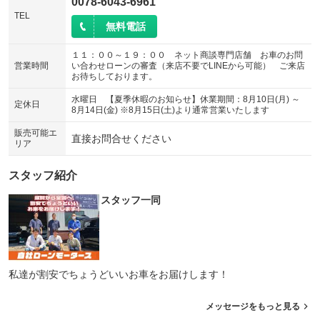
0078-6043-6961
TEL
無料電話
１１：００～１９：００ ネット商談専門店舗 お車のお問
営業時間
い合わせローンの審査（来店不要でLINEから可能） ご来店
お待ちしております。
水曜日 【夏季休暇のお知らせ】休業期間：8月10日(月) ～
定休日
8月14日(金) ※8月15日(土)より通常営業いたします
販売可能エ
直接お問合せください
リア
スタッフ紹介
スタッフ一同
私達が割安でちょうどいいお車をお届けします！
メッセージをもっと見る