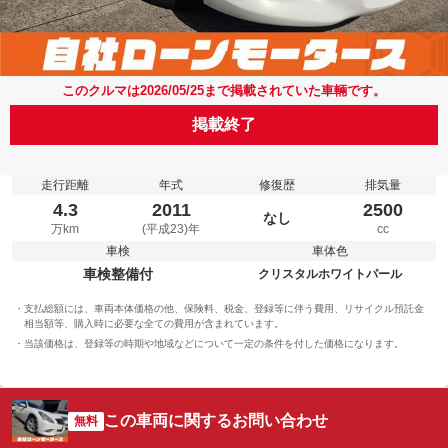
このクルマは2026/05/25まで掲載されていた車輛です。
掲載終了
走行距離
年式
修復歴
排気量
4.3
2011
2500
なし
万km
(平成23)年
cc
車検
車体色
車検整備付
クリスタルホワイトパール
支払総額には、車両本体価格の他、保険料、税金、登録等に伴う費用、リサイクル預託金
相当額等、購入時に必要な全ての費用が含まれています。
当該価格は、登録等の時期や地域などについて一定の条件を付した価格になります。
この車両に関するお問い合わせ
無料