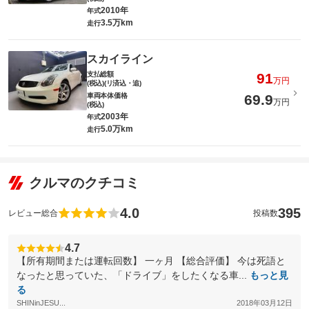
2010年
年式
3.5万km
走行
スカイライン
支払総額
91
万円
(税込)(リ済込・追)
車両本体価格
69.9
万円
(税込)
2003年
年式
5.0万km
走行
クルマのクチコミ
4.0
395
レビュー総合
投稿数
4.7
【所有期間または運転回数】 一ヶ月 【総合評価】 今は死語と
なったと思っていた、「ドライブ」をしたくなる車...
もっと見
る
SHINinJESU...
2018年03月12日