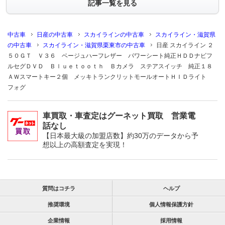
記事一覧を見る
中古車
日産の中古車
スカイラインの中古車
スカイライン・滋賀県
の中古車
スカイライン・滋賀県栗東市の中古車
日産 スカイライン ２
５０ＧＴ Ｖ３６ ベージュハーフレザー パワーシート純正ＨＤＤナビフ
ルセグＤＶＤ Ｂｌｕｅｔｏｏｔｈ Ｂカメラ ステアスイッチ 純正１８
ＡＷスマートキー２個 メッキトランクリットモールオートＨＩＤライト
フォグ
車買取・車査定はグーネット買取 営業電
話なし
【日本最大級の加盟店数】約30万のデータから予
想以上の高額査定を実現！
質問はコチラ
ヘルプ
推奨環境
個人情報保護方針
企業情報
採用情報