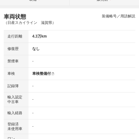
車両状態
装備略号／用語解説
（日産スカイライン 滋賀県）
走行距離
4.3万km
修復歴
なし
禁煙車
-
車検
車検整備付
?
記録簿
-
輸入認定
-
中古車
輸入経路
-
登録済
-
未使用車
ワン