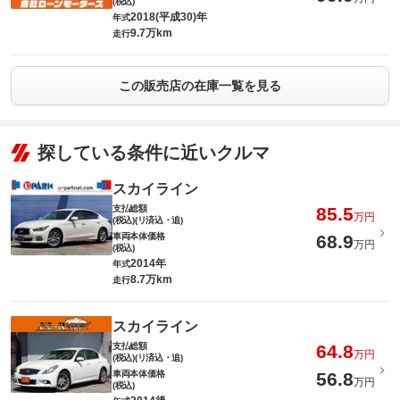
(税込)
2018(平成30)年
年式
9.7万km
走行
この販売店の在庫一覧を見る
探している条件に近いクルマ
スカイライン
支払総額
85.5
万円
(税込)(リ済込・追)
車両本体価格
68.9
万円
(税込)
2014年
年式
8.7万km
走行
スカイライン
支払総額
64.8
万円
(税込)(リ済込・追)
車両本体価格
56.8
万円
(税込)