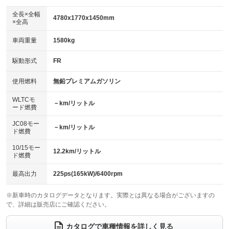
ダウンヒルアシストコントロール
：装備なし
アルミホイール：17インチ
全長×全幅
：装備あり
4780x1770x1450mm
×全高
パワーウィンドウ
盗難防止システム
：装備あり
：装備あり
革シート
ハーフレザーシート
：装備なし
：装備あり
車両重量
1580kg
アイドリングストップ
ドライブレコーダー
：装備なし
：装備なし
キーレス
LEDヘッドランプ
：装備あり
：装備なし
USB入力端子
Bluetooth接続
駆動形式
FR
：装備あり
：装備あり
HID(キセノンライト)
ポータブルナビ
：装備あり
：装備なし
100V電源
クリーンディーゼル
使用燃料
無鉛プレミアムガソリン
：装備なし
：装備なし
バックカメラ
ETC
：装備あり
：装備あり
センターデフロック
：装備なし
WLTCモ
エアロ
スマートキー
－km/リットル
：装備なし
：装備あり
ード燃費
レンタカーアップ
展示・試乗車
：装備なし
：装備なし
ローダウン
ランフラットタイヤ
：装備なし
：装備なし
JC08モー
－km/リットル
ド燃費
電動格納ミラー
：装備あり
パワーシート
3列シート
：装備あり
：装備なし
10/15モー
装備略号／用語解説
12.2km/リットル
ド燃費
ベンチシート
フルフラットシート
：装備なし
：装備なし
チップアップシート
オットマン
最高出力
225ps(165kW)/6400rpm
：装備なし
：装備なし
電動格納サードシート
シートヒーター
：装備なし
：装備なし
※新車時のカタログデータとなります。実際とは異なる場合がございますの
で、詳細は販売店にご確認ください。
ウォークスルー
後席モニター
：装備なし
：装備なし
カタログで車種情報を詳しく見る
電動リアゲート
フロントカメラ