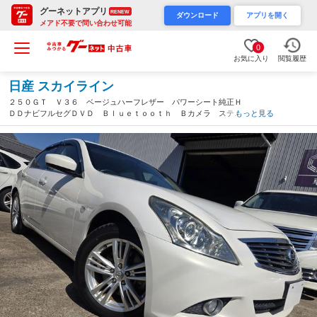
グーネットアプリ
RENEW
ダウンロード
アプリを開く
メアド不要で問い合わせ可能
0
お気に入り
閲覧履歴
日産 スカイライン
２５０ＧＴ Ｖ３６ ベージュハーフレザー パワーシート純正Ｈ
ＤＤナビフルセグＤＶＤ Ｂｌｕｅｔｏｏｔｈ Ｂカメラ ステア
もっと見る
スイッチ 純正１８ＡＷスマートキー２個 メッキトランクリット
モールオートＨＩＤライト フォグ（滋賀県）