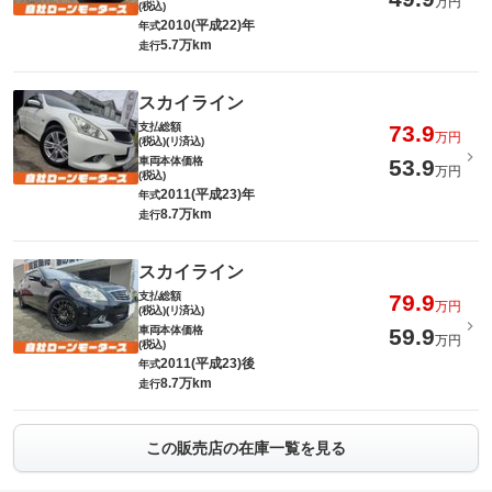
万円
(税込)
2010(平成22)年
年式
5.7万km
走行
スカイライン
支払総額
73.9
万円
(税込)(リ済込)
車両本体価格
53.9
万円
(税込)
2011(平成23)年
年式
8.7万km
走行
スカイライン
支払総額
79.9
万円
(税込)(リ済込)
車両本体価格
59.9
万円
(税込)
2011(平成23)後
年式
8.7万km
走行
この販売店の在庫一覧を見る