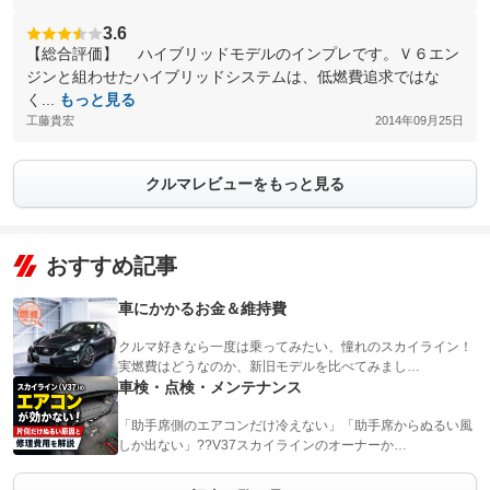
3.6
【総合評価】 ハイブリッドモデルのインプレです。Ｖ６エン
ジンと組わせたハイブリッドシステムは、低燃費追求ではな
く...
もっと見る
工藤貴宏
2014年09月25日
クルマレビューをもっと見る
おすすめ記事
車にかかるお金＆維持費
クルマ好きなら一度は乗ってみたい、憧れのスカイライン！
実燃費はどうなのか、新旧モデルを比べてみまし…
車検・点検・メンテナンス
「助手席側のエアコンだけ冷えない」「助手席からぬるい風
しか出ない」??V37スカイラインのオーナーか…