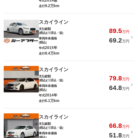
2014後
年式
9.2万km
走行
スカイライン
支払総額
89.5
万円
(税込)(リ済込・追)
車両本体価格
69.2
万円
(税込)
2015年
年式
8.4万km
走行
スカイライン
支払総額
79.8
万円
(税込)(リ済込・追)
車両本体価格
64.8
万円
(税込)
2014年
年式
6.1万km
走行
スカイライン
支払総額
66.8
万円
(税込)(リ済込・追)
車両本体価格
51.8
万円
(税込)