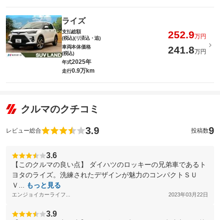
ライズ
支払総額
252.9
万円
(税込)(リ済込・追)
車両本体価格
241.8
万円
(税込)
2025年
年式
0.9万km
走行
クルマのクチコミ
3.9
9
レビュー総合
投稿数
3.6
【このクルマの良い点】 ダイハツのロッキーの兄弟車であるト
ヨタのライズ。洗練されたデザインが魅力のコンパクトＳＵ
Ｖ...
もっと見る
エンジョイカーライフ...
2023年03月22日
3.9