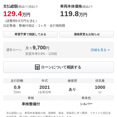
支払総額
車両本体価格
(税込/リ済込)
(税込)
129.4
119.8
万円
万円
（諸費用9.6万円を含む）
法定整備：
整備付
保証：
1ヶ月・走行無制限
希望予算で相談してみる
価格変更をお知らせ
9,700
月々
円
通常ローン
詳細を見る
実質年率3.9%・120回
ローンについて相談する
走行距離
年式
修復歴
排気量
0.9
2021
1000
あり
万km
(令和3)年
cc
車検
車体色
車検整備付
シルバー
支払総額には、車両本体価格の他、保険料、税金、登録等に伴う費用、リサイクル預託金
相当額等、購入時に必要な全ての費用が含まれています。