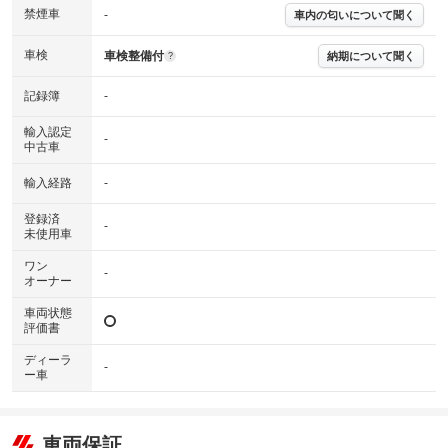
※グー故障診断書はあくまでも実施時点での診断結果となります。将来に
禁煙車
-
車内の匂いについて聞く
わたり車両状態を担保するものではありませんので、車両情報等の詳細は
各販売店へお問い合わせ下さい。
車検
車検整備付
納期について聞く
?
記録簿
-
輸入認定
-
中古車
輸入経路
-
登録済
-
未使用車
ワン
-
オーナー
車両状態
評価書
ディーラ
-
ー車
車両保証