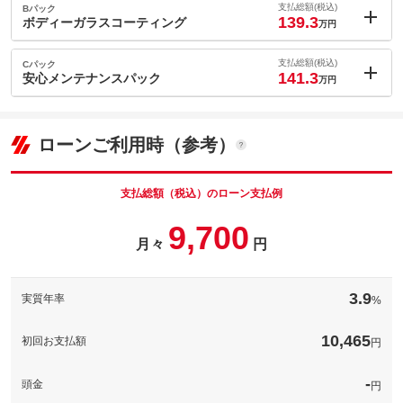
1.3
ョン価格
支払総額(税込)
Bパック
万円
139.3
(税込)
ボディーガラスコーティング
万円
車両本体価
119.8
万円
内：オプシ
格
9.9
ョン価格
支払総額(税込)
Cパック
万円
141.3
(税込)
安心メンテナンスパック
万円
車両本体価
119.8
万円
内：オプシ
格
11.9
ョン価格
パック内容
万円
(税込)
ローンご利用時（参考）
車両本体価
119.8
万円
お好きなナンバーをＧＥＴして、お車の愛着ＵＰ！！
格
備考
－
支払総額（税込）のローン支払例
パック内容
抜群の艶と光沢！長期耐久の高級コーティング！施工後は汚れが
9,700
付きにくいので、洗車が苦手な方でも、楽々洗車！水洗いでＯ
このパックの見積もり依頼（無料）
月々
円
Ｋ！施工証明書、メンテナンスキット、カーシャンプーも付属い
パック内容
たします☆
納車整備時、お車の消耗品を新品に交換する安心プランです。整
備は自社整備士もしくは提携正規ディーラーにて、お客様の大切
備考
－
3.9
実質年率
%
なお車を安心してお乗り頂けるよう責任を持って整備させて頂き
ます。
10,465
このパックの見積もり依頼（無料）
初回お支払額
円
備考
－
-
頭金
円
このパックの見積もり依頼（無料）