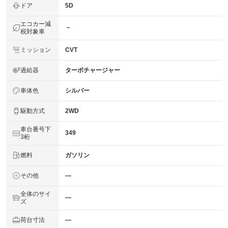
ドア
5D
エコカー減
－
税対象車
ミッション
CVT
過給器
ターボチャージャー
車体色
シルバー
駆動方式
2WD
車台番号下
349
3桁
燃料
ガソリン
その他
―
全体のサイ
―
ズ
荷台寸法
―