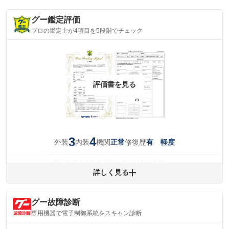
グー鑑定評価
プロの鑑定士が4項目を5段階でチェック
評価書を見る
3
4
外装
内装
機関
修復歴
正常
有 軽度
気になるようなキズやヘコミがあります。
外装
詳しく見る
(車両外装)
キズ・へこみについて問い合わせる
内装
気になる汚れ等が、部分的にあります。
(内装状態)
グー故障診断
専用機器で電子制御系統をスキャン診断
主要機関に不具合はありません。
機関