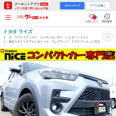
グーネットアプリ
RENEW
ダウンロード
アプリを開く
メアド不要で問い合わせ可能
0
お気に入り
閲覧履歴
トヨタ ライズ
Ｘ Ｓ スマートアシスト・コーナーセンサー・ＬＥＤヘッドライ
ト・純正１６インチアルミホイール・フォグランプ・ドライブレコ
もっと見る
ーダー・プッシュスタート・アイドリングストップ・レーンキー
プ・スマートキー・オートライト（大阪府）
1
/82