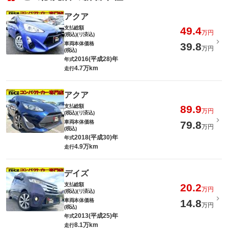
アクア
支払総額
49.4
万円
(税込)(リ済込)
車両本体価格
39.8
万円
(税込)
2016(平成28)年
年式
4.7万km
走行
アクア
支払総額
89.9
万円
(税込)(リ済込)
車両本体価格
79.8
万円
(税込)
2018(平成30)年
年式
4.9万km
走行
デイズ
支払総額
20.2
万円
(税込)(リ済込)
車両本体価格
14.8
万円
(税込)
2013(平成25)年
年式
8.1万km
走行