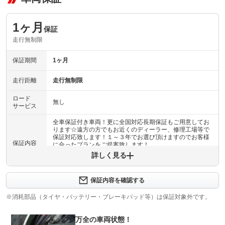
1ヶ月
保証
走行無制限
保証期間
1ヶ月
走行距離
走行無制限
ロード
無し
サービス
全車保証付き車両！更に全国対応長期保証もご用意してお
ります☆遠方の方でもお近くのディーラー、修理工場等で
保証対応致します！１～３年でお選び頂けますのでお客様
保証内容
に合ったプランをご提案致します！
詳しく見る
保証内容について問い合わせる
保証内容を確認する
保証項目
-
※消耗部品（タイヤ・バッテリー・ブレーキパッド等）は保証対象外です。
修理回数
-
万全の車両状態！
上限金額
-