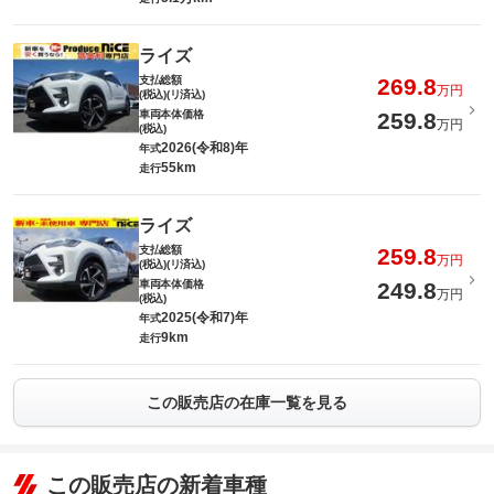
ライズ
支払総額
269.8
万円
(税込)(リ済込)
車両本体価格
259.8
万円
(税込)
2026(令和8)年
年式
55km
走行
ライズ
支払総額
259.8
万円
(税込)(リ済込)
車両本体価格
249.8
万円
(税込)
2025(令和7)年
年式
9km
走行
この販売店の在庫一覧を見る
この販売店の新着車種