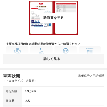
骨格部位の先端付近、または後端付近に衝撃を受けた形跡
修復歴
があります。
※グー鑑定は保証サービスではございません。購入時は必ず現車をご確認
診断書を見る
下さい。
※実際にお渡しするコンディションチェックシートにつきましては、形式
および表示項目が異なる場合がございます。
※グー鑑定の評価はあくまでも記載している鑑定日の鑑定結果となりま
す。車両情報等の詳細は各販売店へお問い合わせ下さい。
主要点検項目(例) ※診断結果は診断書からご確認ください
エンジン
トランス
パワー
HV/PHV/EV
詳しく見る
ミッション
ステアリング
車両状態
ABS
エアーバッグ
先進安全装備
その他
装備略号／用語解説
（トヨタライズ 大阪府）
※異常がある場合は主要点検項目が赤色になり、異常と表記されます。
※車に装備されていない項目は「-」と表記されます
走行距離
0.9万km
※グー故障診断は保証サービスではございません。購入時は必ず現車をご
確認下さい。
※実際にお渡しする故障診断書につきましては、形式および表示項目が異
修復歴
あり
なる場合がございます。