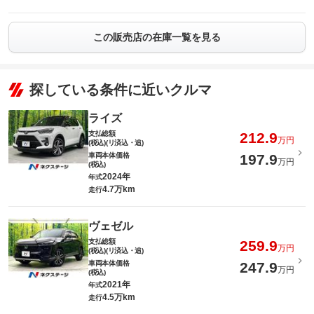
この販売店の在庫一覧を見る
探している条件に近いクルマ
ライズ
支払総額
212.9
万円
(税込)(リ済込・追)
車両本体価格
197.9
万円
(税込)
2024年
年式
4.7万km
走行
ヴェゼル
支払総額
259.9
万円
(税込)(リ済込・追)
車両本体価格
247.9
万円
(税込)
2021年
年式
4.5万km
走行