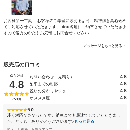
お客様第一主義！ お客様のご希望に添えるよう、精神誠意真心込め
てご対応させていただきます。 全国各地にご納車させていただきま
すので遠方のかたもお気軽にお問合せください！
メッセージをもっと見る
販売店の口コミ
総合評価
4.8
お問い合わせ（見積り）
（5点満点中）
4.8
4.8
納車までの対応
4.8
説明の分かりやすさ
4.8
オススメ度
753件
5.0
凄く対応が良かったです、納車までも最速でしていただきまし
た、どうも、ありがとうございます♪
もっと見る
購入した車種：トヨタアクア