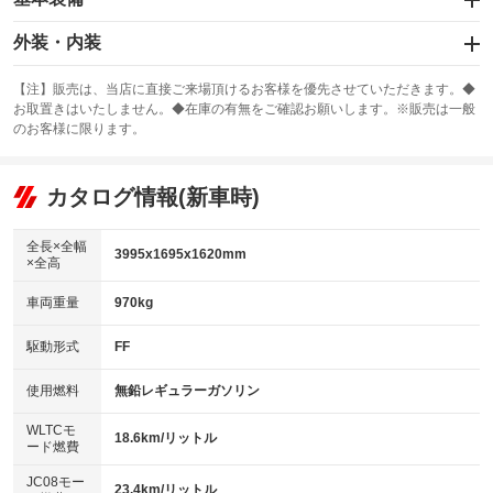
エアバッグ：運転席/助手席/サイド
外装・内装
：装備あり
スライドドア
カーナビ
：装備なし
：装備なし
【注】販売は、当店に直接ご来場頂けるお客様を優先させていただきます。◆
お取置きはいたしません。◆在庫の有無をご確認お願いします。※販売は一般
サンルーフ
ABS
TV
：装備なし
：装備あり
：装備なし
のお客様に限ります。
エアコン
Wエアコン
オーディオ：CDまたはCDチェンジャー
：装備あり
：装備なし
：装備あり
リフトアップ
パワーステアリング
カタログ情報(新車時)
ビジュアル
：装備なし
：装備あり
：装備なし
ダウンヒルアシストコントロール
アルミホイール：16インチ
：装備なし
：装備あり
全長×全幅
3995x1695x1620mm
×全高
パワーウィンドウ
盗難防止システム
革シート
ハーフレザーシート
：装備あり
：装備あり
：装備なし
：装備なし
車両重量
970kg
アイドリングストップ
ドライブレコーダー
キーレス
LEDヘッドランプ
：装備あり
：装備なし
：装備あり
：装備あり
USB入力端子
Bluetooth接続
駆動形式
FF
HID(キセノンライト)
ポータブルナビ
：装備あり
：装備なし
：装備なし
：装備なし
100V電源
クリーンディーゼル
バックカメラ
ETC
使用燃料
無鉛レギュラーガソリン
：装備なし
：装備なし
：装備なし
：装備なし
センターデフロック
エアロ
スマートキー
：装備なし
WLTCモ
：装備なし
：装備あり
18.6km/リットル
ード燃費
レンタカーアップ
展示・試乗車
ローダウン
ランフラットタイヤ
：装備なし
：装備なし
：装備なし
：装備なし
JC08モー
23.4km/リットル