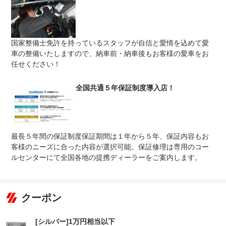
免責金
無し
保証修理
-
国家整備士免許を持っているスタッフが自信と愛情を込めて愛
受付先
車の整備いたしますので、納車前・納車後もお客様の愛車をお
整備付 法定12ヶ月または法定24ヶ月点検整備付
任せください！
法定整備
※車検なし・車検整備付の場合は法定24ヶ月点検整備付
※商用車は6ヶ月または12ヶ月点検整備付
全国共通５年保証制度導入店！
当社には、リフト完備＆整備士資格所有スタッフが在籍し
法定整備
ている指定整備工場がございます！納車前には１２０項目
について
による機能チェックを実施。納車後にも安心して乗って頂
けるお車をご提供致します☆
最長５年間の保証制度保証期間は１年から５年、保証内容もお
客様のニーズに合った内容が選択可能。保証修理は専用のコー
ルセンターにて全国各地の提携ディーラーをご案内します。
クーポン
[シルバー]1万円相当以下