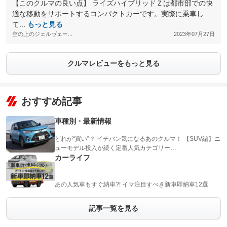
【このクルマの良い点】 ライズハイブリッドＺは都市部での快
適な移動をサポートするコンパクトカーです。実際に乗車し
て...
もっと見る
空の上のジェルヴェー...
2023年07月27日
クルマレビューをもっと見る
おすすめ記事
車種別・最新情報
どれが“買い”？ イチバン気になるあのクルマ！ 【SUV編】ニ
ューモデル投入が続く定番人気カテゴリー…
カーライフ
あの人気車もすぐ納車?! イマ注目すべき新車即納車12選
記事一覧を見る