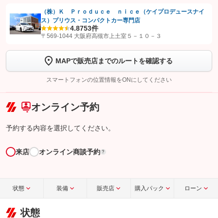
（株）Ｋ Ｐｒｏｄｕｃｅ ｎｉｃｅ（ケイプロデュースナイ
ス）プリウス・コンパクトカー専門店
【STEP1】
認証画面でグーネットを友だち追加してから「許可する」ボタンを押
4.8
753件
します
〒569-1044 大阪府高槻市上土室５－１０－３
【STEP2】
トーク画面で
ボタンをタップして問い合わせを
MAPで販売店までのルートを確認する
完了してください。
スマートフォンの位置情報をONにしてください
こちら
オンライン予約
予約する内容を選択してください。
来店
オンライン商談予約
?
状態
装備
販売店
購入パック
ローン
状態