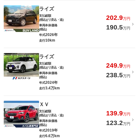
ライズ
支払総額
202.9
万円
(税込)(リ済込・追)
車両本体価格
190.5
万円
(税込)
2026年
年式
10km
走行
ライズ
支払総額
249.9
万円
(税込)(リ済込・追)
車両本体価格
238.5
万円
(税込)
2024年
年式
3.4万km
走行
ＸＶ
支払総額
139.9
万円
(税込)(リ済込・追)
車両本体価格
123.2
万円
(税込)
2019年
年式
6.6万km
走行