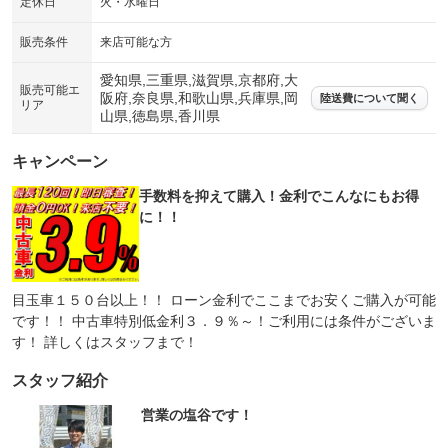
定休日
火・水曜日
販売条件
来店可能な方
愛知県,三重県,滋賀県,京都府,大
販売可能エ
阪府,奈良県,和歌山県,兵庫県,岡
陸送費について聞く
リア
山県,徳島県,香川県
キャンペーン
手数料を抑えて購入！金利でこんなにもお得
に！！
目玉車１５０台以上！！ ローン金利でここまでお安くご購入が可能
です！！ 中古車特別低金利３．９％～！ご利用には条件がございま
す！ 詳しくはスタッフまで！
スタッフ紹介
営業の塩谷です！