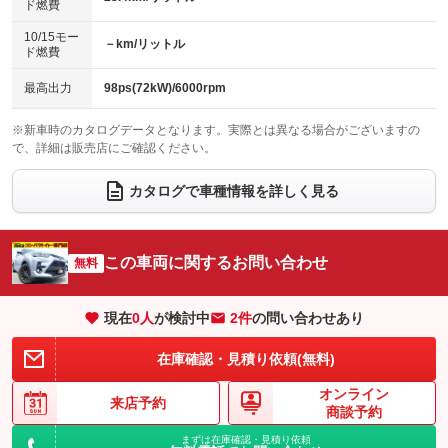
ド燃費
電動格納ミラー
パワーシート
3列シート
：装備あり
：装備なし
：装備なし
10/15モー
装備略号／用語解説
－km/リットル
ベンチシート
フルフラットシート
ド燃費
：装備なし
：装備なし
チップアップシート
オットマン
：装備なし
：装備なし
最高出力
98ps(72kW)/6000rpm
電動格納サードシート
シートヒーター
：装備なし
：装備なし
※新車時のカタログデータとなります。実際とは異なる場合がございますの
で、詳細は販売店にご確認ください。
ウォークスルー
後席モニター
：装備なし
：装備なし
電動リアゲート
フロントカメラ
カタログで車種情報を詳しく見る
：装備なし
：装備なし
シートエアコン
全周囲カメラ
：装備なし
：装備なし
サイドカメラ
ルーフレール
この車両に関するお問い合わせ
：装備なし
無料
：装備なし
エアサスペンション
ヘッドライトウォッシャー
：装備なし
：装備なし
現在
0
人
が検討中
2件
の問い合わせあり
装備略号／用語解説
在庫確認・見積り依頼(無料)
オンライン
来店予約
商談予約
まずは在庫確認・見積り依頼