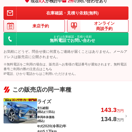
現在
0
人
が検討中
2件
の問い合わせあり
在庫確認・見積り依頼(無料)
オンライン
来店予約
商談予約
まずは在庫確認・見積り依頼
無料電話でお問い合わせ
お気軽にどうぞ。問合せ後に何度もご連絡が届くことはありません。メールア
ドレスは販売店に公開されません。
※無料電話をご利用の場合は、販売店へお客様の電話番号が通知されます。無料電話
番号ご利用の際の注意点は
こちら
IP電話、ひかり電話からはご利用いただけません。
この販売店の同一車種
ライズ
支払総額
143.3
万円
(税込)(リ済込)
車両本体価格
134.8
万円
(税込)
2020(令和2)年
年式
5.1万km
走行