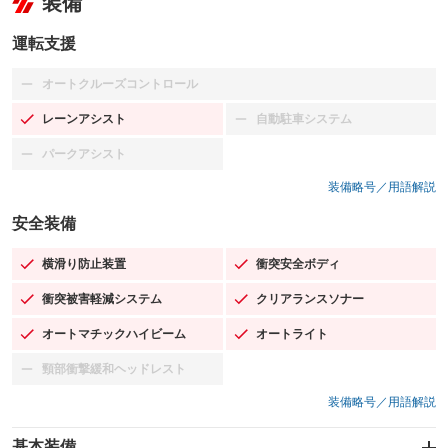
装備
運転支援
オートクルーズコントロール
：装備なし
レーンアシスト
自動駐車システム
：装備あり
：装備なし
パークアシスト
：装備なし
装備略号／用語解説
安全装備
横滑り防止装置
衝突安全ボディ
：装備あり
：装備あり
衝突被害軽減システム
クリアランスソナー
：装備あり
：装備あり
オートマチックハイビーム
オートライト
：装備あり
：装備あり
頸部衝撃緩和ヘッドレスト
：装備なし
装備略号／用語解説
基本装備