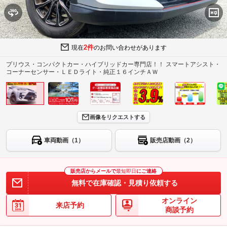
2件
現在
のお問い合わせがあります
プリウス・コンパクトカー・ハイブリッドカー専門店！！ スマートアシスト・
コーナーセンサー・ＬＥＤライト・純正１６インチＡＷ
画像をリクエストする
車両動画（1）
販売店動画（2）
販売店からメールで
最短即日
にご連絡
無料で在庫確認・見積り依頼する
オンライン
来店予約
商談予約