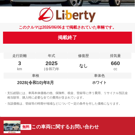
このクルマは2026/06/06まで掲載されていた車輛です。
掲載終了
走行距離
年式
修復歴
排気量
3
2025
660
なし
km
(令和7)年
cc
車検
車体色
2028(令和10)年8月
ホワイト
支払総額には、車両本体価格の他、保険料、税金、登録等に伴う費用、リサイクル預託金
相当額等、購入時に必要な全ての費用が含まれています。
当該価格は、登録等の時期や地域などについて一定の条件を付した価格になります。
この車両に関するお問い合わせ
無料