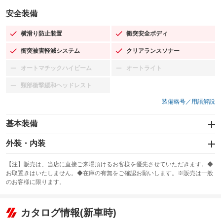
安全装備
横滑り防止装置
衝突安全ボディ
：装備あり
：装備あり
衝突被害軽減システム
クリアランスソナー
：装備あり
：装備あり
オートマチックハイビーム
オートライト
：装備なし
：装備なし
頸部衝撃緩和ヘッドレスト
：装備なし
装備略号／用語解説
基本装備
エアバッグ：運転席/助手席/サイド
外装・内装
：装備あり
スライドドア
カーナビ
：装備なし
：装備なし
【注】販売は、当店に直接ご来場頂けるお客様を優先させていただきます。◆
お取置きはいたしません。◆在庫の有無をご確認お願いします。※販売は一般
サンルーフ
ABS
TV
：装備なし
：装備あり
：装備なし
のお客様に限ります。
エアコン
Wエアコン
オーディオ
：装備あり
：装備なし
：装備なし
リフトアップ
パワーステアリング
カタログ情報(新車時)
ビジュアル
：装備なし
：装備あり
：装備なし