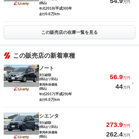
54.9
万円
(税込)
2018(平成30)年
年式
0.6万km
走行
この販売店の在庫一覧を見る
この販売店の新着車種
ノート
支払総額
56.9
万円
(税込)(リ済込)
車両本体価格
44
万円
(税込)
2017(平成29)年
年式
6.0万km
走行
シエンタ
支払総額
273.9
万円
(税込)(リ済込)
車両本体価格
262.4
万円
(税込)