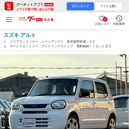
グーネットアプリ
RENEW
ダウンロード
アプリを開く
メアド不要で問い合わせ可能
0
お気に入り
閲覧履歴
スズキ アルト
Ｌ クリアランスソナー レーンアシスト 衝突被害軽減システ
ム キーレスエントリー アイドリングストップ 電動格納ミラ
もっと見る
ー シートヒーター ＣＶＴ 盗難防止システム ＡＢＳ ＥＳ
Ｃ 衝突安全ボディ エアコン（滋賀県）