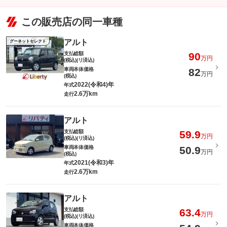
この販売店の同一車種
アルト
グーネットセレクト
支払総額
90
万円
(税込)(リ済込)
車両本体価格
82
万円
(税込)
2022(令和4)年
年式
2.6万km
走行
アルト
支払総額
59.9
万円
(税込)(リ済込)
車両本体価格
50.9
万円
(税込)
2021(令和3)年
年式
2.6万km
走行
アルト
支払総額
63.4
万円
(税込)(リ済込)
車両本体価格