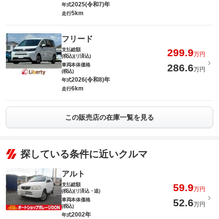
2025(令和7)年
年式
5km
走行
フリード
支払総額
299.9
万円
(税込)(リ済込)
車両本体価格
286.6
万円
(税込)
2026(令和8)年
年式
6km
走行
この販売店の在庫一覧を見る
探している条件に近いクルマ
アルト
支払総額
59.9
万円
(税込)(リ済込・追)
車両本体価格
52.6
万円
(税込)
2002年
年式