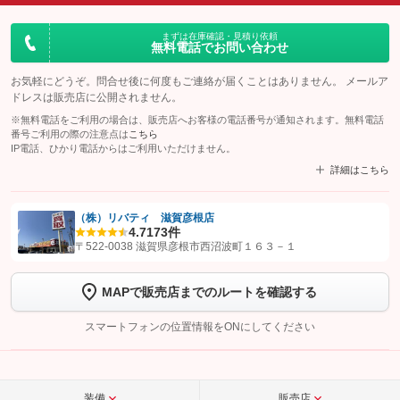
まずは在庫確認・見積り依頼
無料電話でお問い合わせ
お気軽にどうぞ。問合せ後に何度もご連絡が届くことはありません。 メールア
ドレスは販売店に公開されません。
※無料電話をご利用の場合は、販売店へお客様の電話番号が通知されます。無料電話
番号ご利用の際の注意点は
こちら
IP電話、ひかり電話からはご利用いただけません。
詳細はこちら
（株）リバティ 滋賀彦根店
4.7
173件
【STEP1】
認証画面でグーネットを友だち追加してから「許可する」ボタンを押
〒522-0038 滋賀県彦根市西沼波町１６３－１
します
MAPで販売店までのルートを確認する
【STEP2】
トーク画面で
ボタンをタップして問い合わせを
完了してください。
スマートフォンの位置情報をONにしてください
こちら
装備
販売店