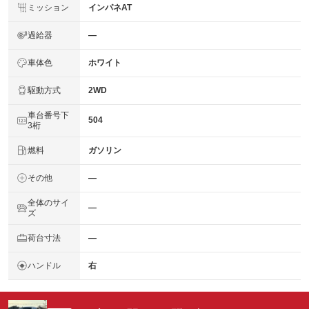
ミッション
インパネAT
過給器
―
車体色
ホワイト
駆動方式
2WD
車台番号下
504
3桁
燃料
ガソリン
その他
―
全体のサイ
―
ズ
荷台寸法
―
ハンドル
右