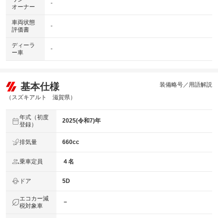
-
オーナー
車両状態
-
評価書
ディーラ
-
ー車
基本仕様
装備略号／用語解説
（スズキアルト 滋賀県）
年式（初度
2025(令和7)年
登録）
排気量
660cc
乗車定員
４名
ドア
5D
エコカー減
－
税対象車