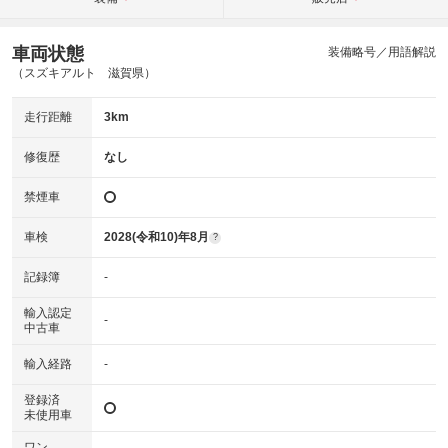
車両状態
装備略号／用語解説
（スズキアルト 滋賀県）
走行距離
3km
修復歴
なし
禁煙車
車検
2028(令和10)年8月
?
記録簿
-
輸入認定
-
中古車
輸入経路
-
登録済
未使用車
ワン