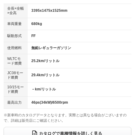
ダウンヒルアシストコントロール
アルミホイール
：装備なし
：装備なし
全長×全幅
3395x1475x1525mm
×全高
パワーウィンドウ
盗難防止システム
革シート
ハーフレザーシート
：装備あり
：装備あり
：装備なし
：装備なし
車両重量
680kg
アイドリングストップ
ドライブレコーダー
キーレス
LEDヘッドランプ
：装備あり
：装備なし
：装備あり
：装備なし
USB入力端子
Bluetooth接続
駆動形式
FF
HID(キセノンライト)
ポータブルナビ
：装備なし
：装備なし
：装備なし
：装備なし
100V電源
クリーンディーゼル
バックカメラ
ETC
使用燃料
無鉛レギュラーガソリン
：装備なし
：装備なし
：装備なし
：装備なし
センターデフロック
エアロ
スマートキー
：装備なし
WLTCモ
：装備なし
：装備なし
25.2km/リットル
ード燃費
レンタカーアップ
展示・試乗車
ローダウン
ランフラットタイヤ
：装備なし
：装備なし
：装備なし
：装備なし
JC08モー
29.4km/リットル
ド燃費
電動格納ミラー
パワーシート
3列シート
：装備あり
：装備なし
：装備なし
10/15モー
装備略号／用語解説
－km/リットル
ベンチシート
フルフラットシート
ド燃費
：装備なし
：装備なし
チップアップシート
オットマン
：装備なし
：装備なし
最高出力
46ps(34kW)/6500rpm
電動格納サードシート
シートヒーター
：装備なし
：装備あり
※新車時のカタログデータとなります。実際とは異なる場合がございますの
で、詳細は販売店にご確認ください。
ウォークスルー
後席モニター
：装備なし
：装備なし
電動リアゲート
フロントカメラ
カタログで車種情報を詳しく見る
：装備なし
：装備なし