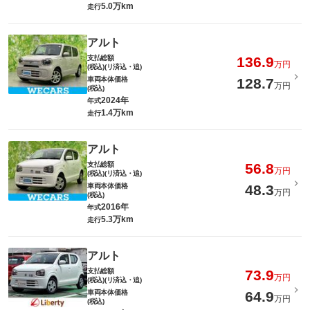
5.0万km
走行
アルト
支払総額
136.9
万円
(税込)(リ済込・追)
車両本体価格
128.7
万円
(税込)
2024年
年式
1.4万km
走行
アルト
支払総額
56.8
万円
(税込)(リ済込・追)
車両本体価格
48.3
万円
(税込)
2016年
年式
5.3万km
走行
アルト
支払総額
73.9
万円
(税込)(リ済込・追)
車両本体価格
64.9
万円
(税込)