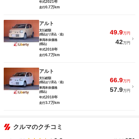
2021年
年式
0.7万km
走行
アルト
支払総額
49.9
万円
(税込)(リ済込・追)
車両本体価格
42
万円
(税込)
2018年
年式
6.7万km
走行
アルト
支払総額
66.9
万円
(税込)(リ済込・追)
車両本体価格
57.9
万円
(税込)
2018年
年式
3.7万km
走行
クルマのクチコミ