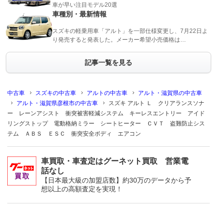
車が早い注目モデル20選
車種別・最新情報
スズキの軽乗用車「アルト」を一部仕様変更し、7月22日よ
り発売すると発表した。メーカー希望小売価格は…
記事一覧を見る
中古車
スズキの中古車
アルトの中古車
アルト・滋賀県の中古車
アルト・滋賀県彦根市の中古車
スズキ アルト Ｌ クリアランスソナ
ー レーンアシスト 衝突被害軽減システム キーレスエントリー アイド
リングストップ 電動格納ミラー シートヒーター ＣＶＴ 盗難防止シス
テム ＡＢＳ ＥＳＣ 衝突安全ボディ エアコン
車買取・車査定はグーネット買取 営業電
話なし
【日本最大級の加盟店数】約30万のデータから予
想以上の高額査定を実現！