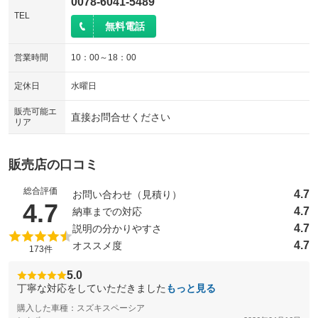
0078-6041-5489
TEL
無料電話
営業時間
10：00～18：00
定休日
水曜日
販売可能エ
直接お問合せください
リア
販売店の口コミ
総合評価
4.7
お問い合わせ（見積り）
（5点満点中）
4.7
4.7
納車までの対応
4.7
説明の分かりやすさ
4.7
オススメ度
173件
5.0
丁寧な対応をしていただきました
もっと見る
購入した車種：スズキスペーシア