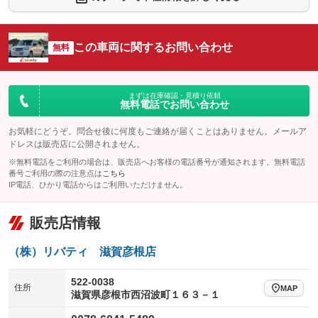
シートエアコン
全周囲カメラ
：装備なし
：装備なし
サイドカメラ
ルーフレール
この車両に関するお問い合わせ
：装備なし
無料
：装備なし
エアサスペンション
ヘッドライトウォッシャー
：装備なし
：装備なし
装備略号／用語解説
まずは在庫確認・見積り依頼
無料電話でお問い合わせ
お気軽にどうぞ。問合せ後に何度もご連絡が届くことはありません。メールア
ドレスは販売店に公開されません。
※無料電話をご利用の場合は、販売店へお客様の電話番号が通知されます。無料電話
番号ご利用の際の注意点は
こちら
IP電話、ひかり電話からはご利用いただけません。
販売店情報
（株）リバティ 滋賀彦根店
522-0038
住所
MAP
滋賀県彦根市西沼波町１６３－１