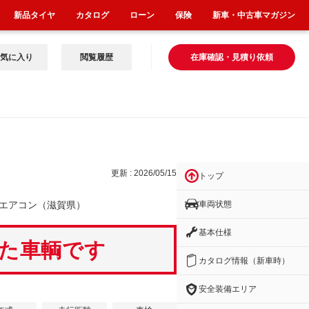
新品タイヤ
カタログ
ローン
保険
新車・中古車マガジン
気に入り
閲覧履歴
在庫確認・見積り依頼
更新 : 2026/05/15
トップ
車両状態
エアコン（滋賀県）
基本仕様
いた車輌です
カタログ情報（新車時）
安全装備エリア