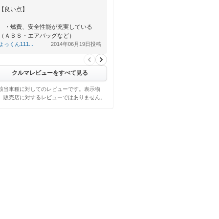
【良い点】
・燃費、安全性能が充実している
（ＡＢＳ・エアバッグなど）
・小回りがきくので駐車もラクラ
よっくん111...
2014年06月19日投稿
ク！
…
クルマレビューをすべて見る
該当車種に対してのレビューです。表示物
、販売店に対するレビューではありません。