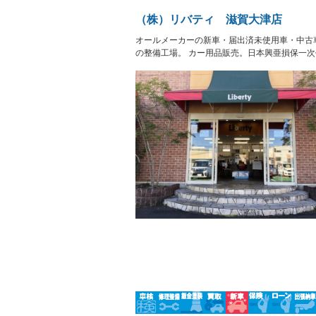
盗難防止システム
アイドリ
ヘッドライトウォッシャ
革シート
－
－
ー
（株）リバティ 滋賀大津店
Bluetooth接続
100V電源
－
－
LEDヘッドランプ
HID(キ
オールメーカーの新車・届出済未使用車・中古
－
－
レンタカーアップ
展示・試
の整備工場。 カー用品販売。日本興亜損保一
－
－
ETC
エアロ
－
－
ランフラットタイヤ
パワーシ
－
－
フルフラットシート
チップア
－
－
シートヒーター
ウォーク
－
フロントカメラ
シートエ
－
－
ルーフレール
エアサス
－
－