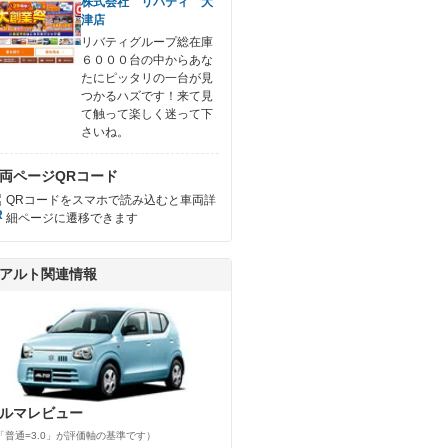
株式会社 リバティ 大
津店
リバティグループ総在庫
６０００台の中からあな
たにピッタリの一台が見
つかるハズです！来て見
て触って楽しく迷って下
さいね。
両ページQRコード
QRコードをスマホで読み込むと車両詳
細ページに遷移できます
アルト関連情報
ルマレビュー
「普通=3.0」が評価軸の基準です）