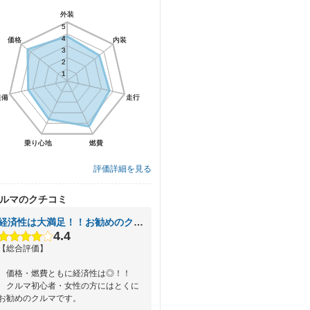
外装
外装
5
5
4
4
価格
価格
内装
内装
3
3
2
2
1
1
装備
装備
走行
走行
乗り心地
乗り心地
燃費
燃費
評価詳細を見る
ルマのクチコミ
経済性は大満足！！お勧めのクルマです！
4.4
【総合評価】
価格・燃費ともに経済性は◎！！
クルマ初心者・女性の方にはとくに
お勧めのクルマです。