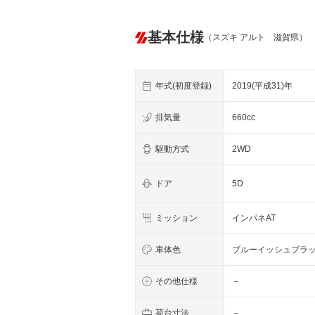
基本仕様
（スズキ アルト 滋賀県）
年式(初度登録)
2019(平成31)年
排気量
660cc
駆動方式
2WD
ドア
5D
ミッション
インパネAT
車体色
ブルーイッシュブラ
その他仕様
－
荷台寸法
－