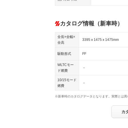
カタログ情報（新車時）
全長×全幅×
3395 x 1475 x 1475mm
全高
駆動形式
FF
WLTCモー
－
ド燃費
10/15モード
－
燃費
※新車時のカタログデータとなります。実際とは異
カ