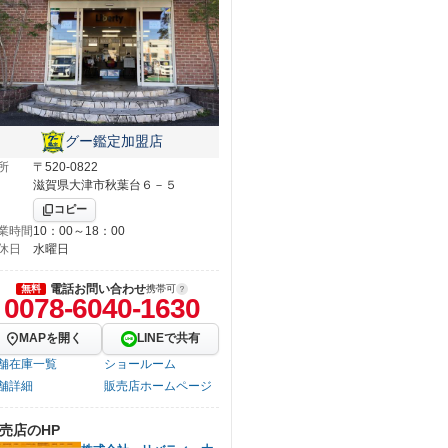
グー鑑定加盟店
所
〒520-0822
滋賀県大津市秋葉台６－５
コピー
業時間
10：00～18：00
休日
水曜日
電話お問い合わせ
無料
携帯可
0078-6040-1630
MAPを開く
LINEで共有
舗在庫一覧
ショールーム
舗詳細
販売店ホームページ
売店のHP