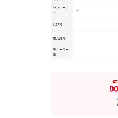
ワンオーナ
－
ー
記録簿
－
輸入経路
－
ディーラー
－
車
無
00