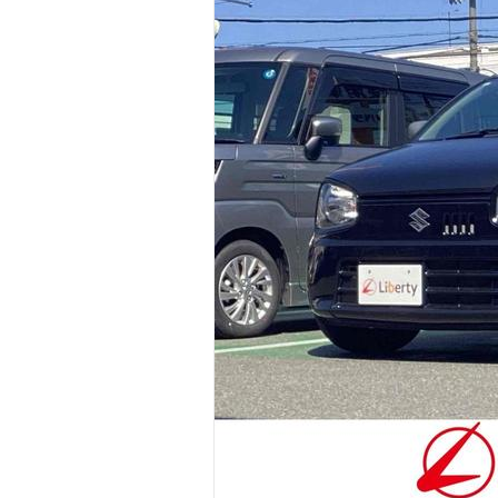
マガジン
車カタログ
自動車ローン
保険
レビュー
価格相場
教習所
用語集