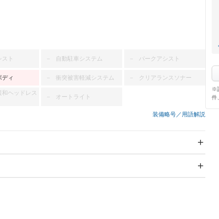
シスト
自動駐車システム
パークアシスト
－
－
ボディ
衝突被害軽減システム
クリアランスソナー
－
－
※
緩和ヘッドレス
オートライト
－
件
装備略号／用語解説
スライドドア
サンルーフ
－
－
Wエアコン
リフトアップ
－
－
TV
－
パワーステアリング
パワーウィンドウ
－ビジュアル
アルミホイール
－
－