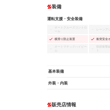
装備
運転支援・安全装備
オートクルーズコントロ
レーンア
－
－
ール
横滑り防止装置
衝突安全
オートマチックハイビー
頸部衝撃
－
－
ム
ト
基本装備
外装・内装
エアバッグ：運転席/助手席
ABS
エアコン
カーナビ
－
ダウンヒルアシストコントロール
－
販売店情報
オーディオ：CDまたはCDチェンジャー