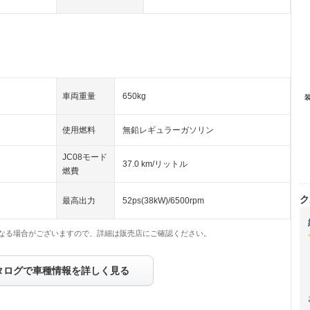
車両重量
650kg
使用燃料
無鉛レギュラーガソリン
JC08モード
37.0 km/リットル
燃費
ク
最高出力
52ps(38kW)/6500rpm
なる場合がございますので、詳細は販売店にご確認ください。
タログで車種情報を詳しく見る