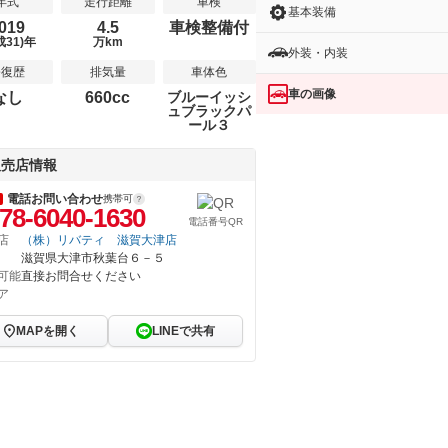
年式
走行距離
車検
基本装備
019
4.5
車検整備付
成31)年
万km
外装・内装
修復歴
排気量
車体色
車の画像
なし
660cc
ブルーイッシ
ュブラックパ
ール３
販売店情報
電話お問い合わせ
携帯可
78-6040-1630
電話番号QR
店
（株）リバティ 滋賀大津店
滋賀県大津市秋葉台６－５
可能
直接お問合せください
ア
MAPを開く
LINEで共有