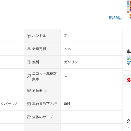
用語解説
ハンドル
右
乗車定員
４名
車
燃料
ガソリン
エコカー減税対
－
象車
過給器
－
ックパール３
車台番号下３桁
064
全体のサイズ
－
ク
（