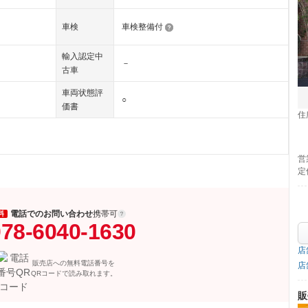
車検
車検整備付
輸入認定中
－
古車
車両状態評
○
価書
住
営
定
電話でのお問い合わせ
携帯可
料
78-6040-1630
店
販売店への無料電話番号を
店
QRコードで読み取れます。
販