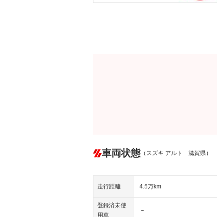
車両状態
（スズキ アルト 滋賀県）
走行距離
4.5万km
登録済未使
－
用車