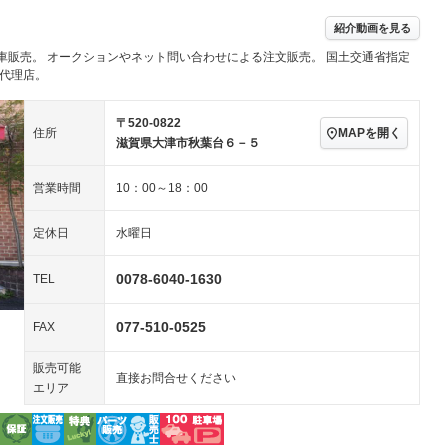
ングストップ
ドライブレコーダー
USB入力端子
－
－
ハーフレザーシート
キーレス
－
紹介動画を見る
クリーンディーゼル
センターデフロック
－
－
セノンライト)
ポータブルナビ
バックカメラ
車販売。 オークションやネット問い合わせによる注文販売。 国土交通省指定
－
－
乗車
電動格納ミラー
次代理店。
－
スマートキー
ローダウン
－
－
〒520-0822
装備略号／用語解説
ート
3列シート
ベンチシート
－
－
MAPを開く
住所
滋賀県大津市秋葉台６－５
ップシート
オットマン
電動格納サードシート
－
－
営業時間
10：00～18：00
スルー
後席モニター
電動リアゲート
－
－
定休日
水曜日
アコン
全周囲カメラ
サイドカメラ
－
－
ペンション
0078-6040-1630
TEL
装備略号／用語解説
077-510-0525
FAX
販売可能
直接お問合せください
エリア