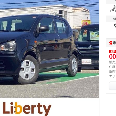
2
(平
無料
00
販売
住所
販売
エリ