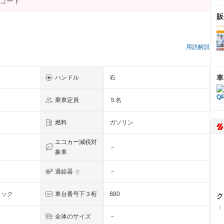
販
）
用語解説
車
ハンドル
右
乗車定員
５名
燃料
ガソリン
エコカー減税対
－
象車
過給器
－
リック
車台番号下３桁
880
ク
（
全体のサイズ
－