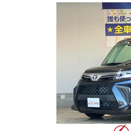
マガジン
車カタログ
自動車ローン
保険
レビュー
価格相場
教習所
用語集