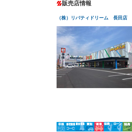
ダウンヒルアシストコントロール
－
販売店情報
オーディオ
－
盗難防止システム
アイドリ
ヘッドライトウォッシャ
革シート
－
－
ー
（株）リバティドリーム 長田店
Bluetooth接続
100V電源
－
LEDヘッドランプ
HID(キ
－
－
レンタカーアップ
展示・試
－
－
ETC
エアロ
－
－
ランフラットタイヤ
パワーシ
－
－
フルフラットシート
チップア
－
シートヒーター
ウォーク
－
フロントカメラ
シートエ
－
－
ルーフレール
エアサス
－
－