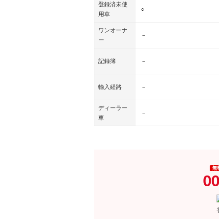
登録済未使
○
用車
ワンオーナ
－
ー
記録簿
－
輸入経路
－
ディーラー
－
車
無
00