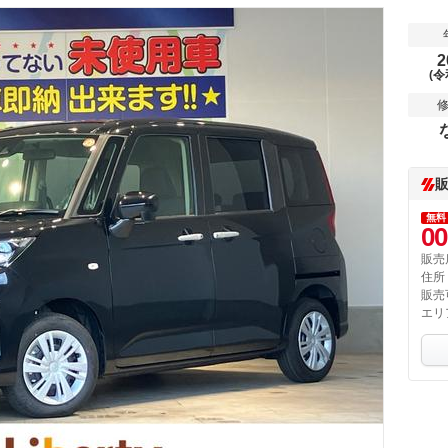
2
(令
無料
00
販売
住所
販売
エリ