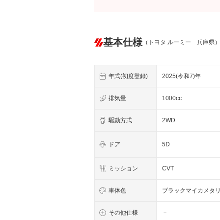
基本仕様
（トヨタ ルーミー 兵庫県
年式(初度登録)
2025(令和7)年
排気量
1000cc
駆動方式
2WD
ドア
5D
ミッション
CVT
車体色
ブラックマイカメタ
その他仕様
－