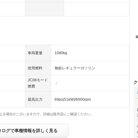
車両重量
1080kg
使用燃料
無鉛レギュラーガソリン
JC08モード
ク
－
燃費
最高出力
69ps(51kW)/6000rpm
なる場合がございますので、詳細は販売店にご確認ください。
タログで車種情報を詳しく見る