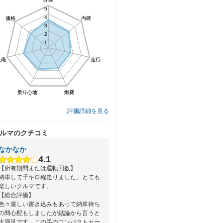
5
5
4
4
価格
価格
内装
内装
3
3
2
2
1
1
装備
装備
走行
走行
乗り心地
乗り心地
燃費
燃費
評価詳細を見る
ルマのクチコミ
なかなか
4.1
【所有期間または運転回数】
納車して千キロ程走りました。とても
楽しいクルマです。
【総合評価】
色々厳しい書き込みもあって納車待ち
の間心配もしましたが結論から言うと
大満足です。この手のコンパクトカー