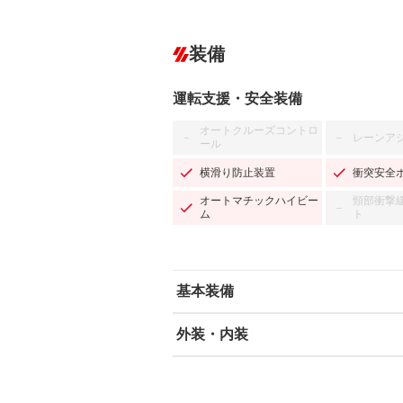
装備
運転支援・安全装備
オートクルーズコントロ
レーンア
－
－
ール
横滑り防止装置
衝突安全
オートマチックハイビー
頸部衝撃
－
ム
ト
基本装備
外装・内装
エアバッグ：運転席/助手席
ABS
エアコン
カーナビ
－