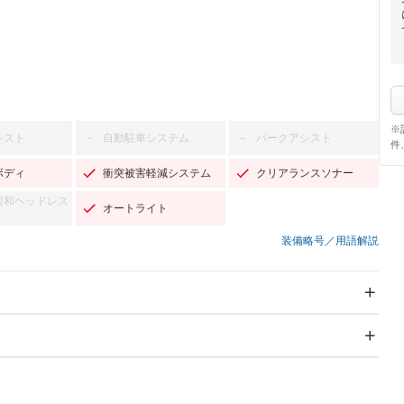
※
シスト
自動駐車システム
パークアシスト
－
－
件
ボディ
衝突被害軽減システム
クリアランスソナー
緩和ヘッドレス
オートライト
装備略号／用語解説
スライドドア：両側スラ
サンルーフ
－
イド・片側電動
Wエアコン
リフトアップ
－
－
TV：フルセグ