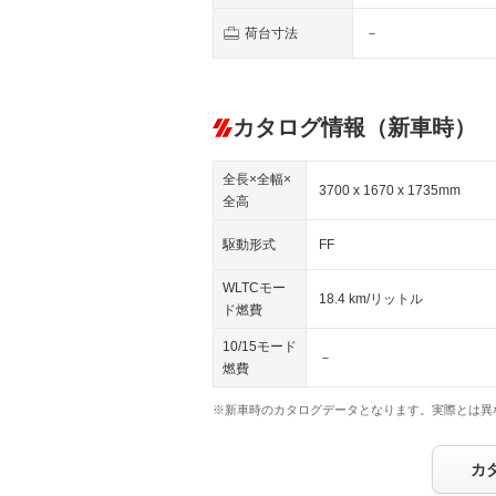
荷台寸法
－
カタログ情報（新車時）
全長×全幅×
3700 x 1670 x 1735mm
全高
駆動形式
FF
WLTCモー
18.4 km/リットル
ド燃費
10/15モード
－
燃費
※新車時のカタログデータとなります。実際とは異
カ