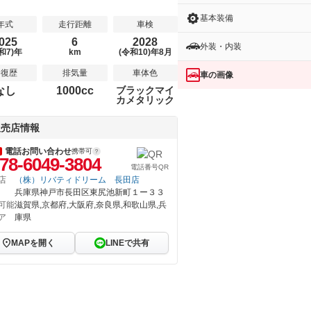
基本装備
年式
走行距離
車検
025
6
2028
外装・内装
和7)年
km
(令和10)年8月
修復歴
排気量
車体色
車の画像
なし
1000cc
ブラックマイ
カメタリック
販売店情報
電話お問い合わせ
携帯可
78-6049-3804
電話番号QR
店
（株）リバティドリーム 長田店
兵庫県神戸市長田区東尻池新町１ー３３
可能
滋賀県,京都府,大阪府,奈良県,和歌山県,兵
ア
庫県
MAPを開く
LINEで共有