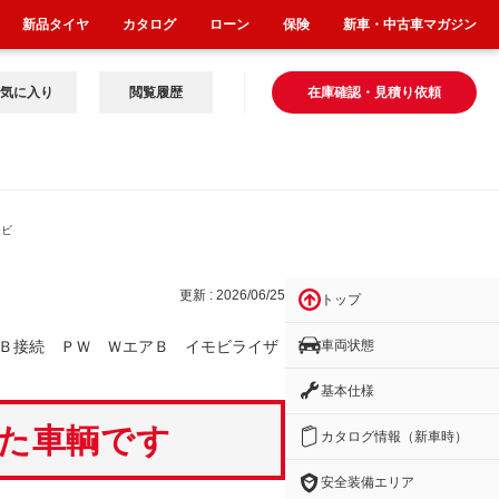
新品タイヤ
カタログ
ローン
保険
新車・中古車マガジン
気に入り
閲覧履歴
在庫確認・見積り依頼
モビ
更新 : 2026/06/25
トップ
車両状態
Ｂ接続 ＰＷ ＷエアＢ イモビライザ
基本仕様
いた車輌です
カタログ情報（新車時）
安全装備エリア