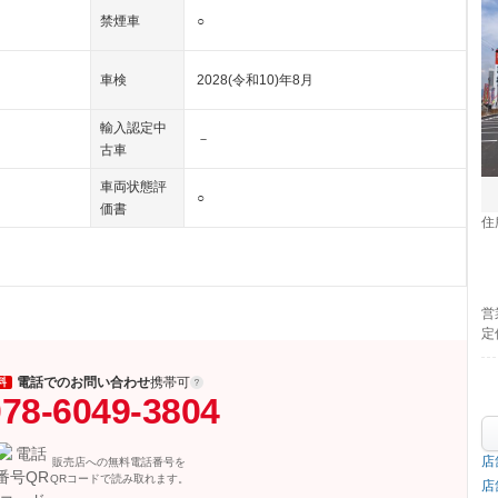
禁煙車
○
車検
2028(令和10)年8月
輸入認定中
－
古車
車両状態評
○
価書
住
営
定
電話でのお問い合わせ
携帯可
料
78-6049-3804
店
販売店への無料電話番号を
QRコードで読み取れます。
店