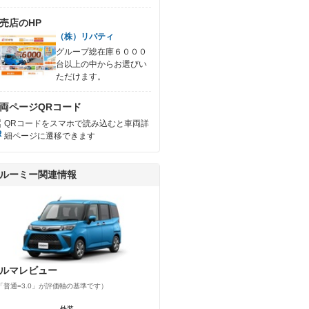
売店のHP
（株）リバティ
グループ総在庫６０００
台以上の中からお選びい
ただけます。
両ページQRコード
QRコードをスマホで読み込むと車両詳
細ページに遷移できます
ルーミー関連情報
ルマレビュー
「普通=3.0」が評価軸の基準です）
外装
外装