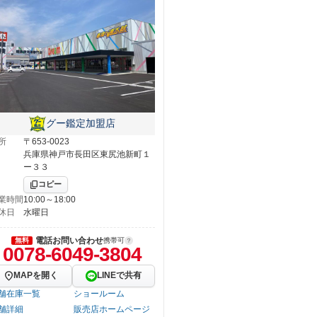
グー鑑定加盟店
所
〒653-0023
兵庫県神戸市長田区東尻池新町１
ー３３
コピー
業時間
10:00～18:00
休日
水曜日
電話お問い合わせ
無料
携帯可
0078-6049-3804
MAPを開く
LINEで共有
舗在庫一覧
ショールーム
舗詳細
販売店ホームページ