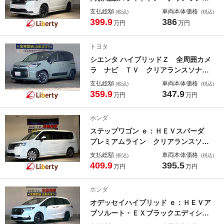
ソナー アダプティブクルーズコント
支払総額
車両本体価格
(税込)
(税込)
ロール レーンアシスト 衝突被害軽
399.9
386
万円
万円
減システム オートライト ＬＥＤヘ
ッドランプ スマートキー 電動格納
トヨタ
ミラー シートヒーター
シエンタ ハイブリッドＺ 全周囲カメ
ラ ナビ ＴＶ クリアランスソナ
ー オートクルーズコントロール レ
支払総額
車両本体価格
(税込)
(税込)
ーンアシスト パークアシスト 衝突
359.9
347.9
万円
万円
被害軽減システム 両側電動スライド
ドア オートマチックハイビーム オ
ホンダ
ートライト
ステップワゴン ｅ：ＨＥＶスパーダ
プレミアムライン クリアランスソナ
ー オートクルーズコントロール 衝
支払総額
車両本体価格
(税込)
(税込)
突被害軽減システム 両側電動スライ
409.9
395.5
万円
万円
ドドア オートライト ＬＥＤヘッド
ランプ スマートキー 電動格納ミラ
ホンダ
ー シートヒーター ３列シート Ｃ
オデッセイハイブリッド ｅ：ＨＥＶア
ＶＴ
ブソルート・ＥＸブラックエディショ
ン ハイブリッド 両側電動スライド