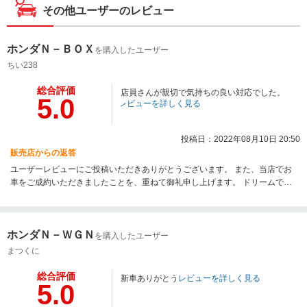
その他ユーザーのレビュー
ホンダＮ－ＢＯＸ
を購入したユーザー
ちい238
総合評価
店員さんが親切で気持ちの良い対応でした。
5.0
レビューを詳しく見る
投稿日：2022年08月10日 20:50
販売店からの返答
ユーザーレビューにご投稿いただきありがとうございます。 また、当店でお
車をご成約いただきましたことを、重ねて御礼申し上げます。 ドリームでは
保険やオイル交換、車検・点検、鈑金修理までお車に関わることはすべてお
任せいただけます。 これからもご期待以上の、質の高いサービスをお届けで
きるよう、スタッフ一丸となり精進してまいります。
ホンダＮ－ＷＧＮ
を購入したユーザー
まつくに
総合評価
新車ありがとう
レビューを詳しく見る
5.0