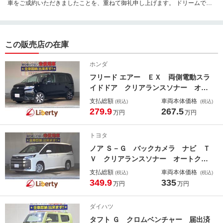
車をご成約いただきましたことを、重ねて御礼申し上げます。 ドリームでは
保険やオイル交換、車検・点検、鈑金修理までお車に関わることはすべてお
任せいただけます。 これからもご期待以上の、質の高いサービスをお届けで
きるよう、スタッフ一丸となり精進してまいります。
この販売店の在庫
ホンダ
フリード エアー ＥＸ 両側電動スラ
イドドア クリアランスソナー オー
トクルーズコントロール レーンアシ
支払総額
車両本体価格
(税込)
(税込)
スト 衝突被害軽減システム オート
279.9
267.5
万円
万円
ライト ＬＥＤヘッドランプ スマー
トキー 電動格納ミラー シートヒー
トヨタ
ター
ノア Ｓ－Ｇ バックカメラ ナビ Ｔ
Ｖ クリアランスソナー オートクル
ーズコントロール レーンアシスト
支払総額
車両本体価格
(税込)
(税込)
衝突被害軽減システム 両側電動スラ
349.9
335
万円
万円
イドドア オートマチックハイビー
ム ＬＥＤヘッドランプ
ダイハツ
タフト Ｇ クロムベンチャー 届出済