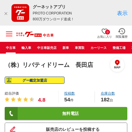
グーネットアプリ
表示
PROTO CORPORATION
800万ダウンロード達成！
0
お気に入り
閲覧履歴
中古車
輸入車
中古車販売店
新車
車買取
カーリース
整備工場
（株）リバティドリーム 長田店
MAP
グー鑑定加盟店
総合評価
投稿数
在庫台数
54
182
4.8
件
台
無料電話
販売店のレビューを投稿する