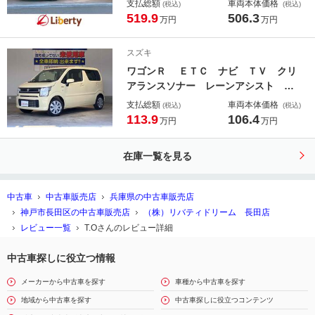
支払総額
車両本体価格
(税込)
(税込)
ドア クリアランスソナー オートク
519.9
506.3
万円
万円
ルーズコントロール レーンアシス
ト 衝突被害軽減システム オートラ
スズキ
イト ＬＥＤヘッドランプ パワーシ
ワゴンＲ ＥＴＣ ナビ ＴＶ クリ
ート 電動リアゲート スマートキー
アランスソナー レーンアシスト 衝
突被害軽減システム オートライト
支払総額
車両本体価格
(税込)
(税込)
スマートキー アイドリングストッ
113.9
106.4
万円
万円
プ 電動格納ミラー シートヒータ
ー ベンチシート ＣＶＴ ＥＳＣ
在庫一覧を見る
ＣＤ
中古車
中古車販売店
兵庫県の中古車販売店
神戸市長田区の中古車販売店
（株）リバティドリーム 長田店
レビュー一覧
T.Oさんのレビュー詳細
中古車探しに役立つ情報
メーカーから中古車を探す
車種から中古車を探す
地域から中古車を探す
中古車探しに役立つコンテンツ