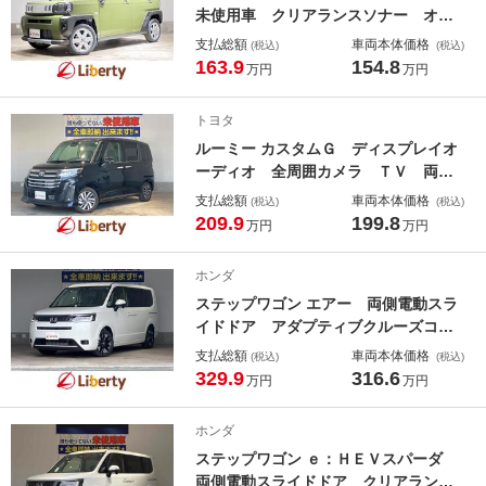
未使用車 クリアランスソナー オー
トクルーズコントロール レーンアシ
支払総額
車両本体価格
(税込)
(税込)
スト 衝突被害軽減システム オート
163.9
154.8
万円
万円
ライト ＬＥＤヘッドランプ ヘッド
ライトウォッシャー スマートキー
トヨタ
アイドリングストップ
ルーミー カスタムＧ ディスプレイオ
ーディオ 全周囲カメラ ＴＶ 両側
電動スライドドア クリアランスソナ
支払総額
車両本体価格
(税込)
(税込)
ー オートクルーズコントロール 衝
209.9
199.8
万円
万円
突被害軽減システム アルミホイー
ル オートライト ＬＥＤヘッドラン
ホンダ
プ スマートキー
ステップワゴン エアー 両側電動スラ
イドドア アダプティブクルーズコン
トロール クリアランスソナー レー
支払総額
車両本体価格
(税込)
(税込)
ンアシスト 衝突被害軽減システム
329.9
316.6
万円
万円
オートライト ＬＥＤヘッドランプ
スマートキー 電動格納ミラー ３列
ホンダ
シート
ステップワゴン ｅ：ＨＥＶスパーダ
両側電動スライドドア クリアランス