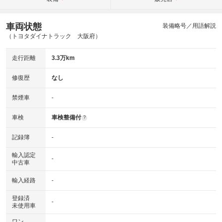
車両状態
装備略号／用語解説
（トヨタダイナトラック 大阪府）
走行距離
3.3万km
修復歴
なし
禁煙車
-
車検
車検整備付
?
記録簿
-
輸入認定
-
中古車
輸入経路
-
登録済
-
未使用車
ワン