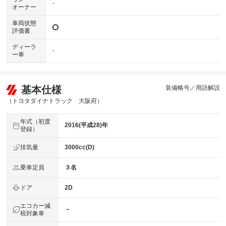
-
オーナー
車両状態
評価書
ディーラ
-
ー車
基本仕様
装備略号／用語解説
（トヨタダイナトラック 大阪府）
年式（初度
2016(平成28)年
登録）
排気量
3000cc(D)
乗車定員
３名
ドア
2D
エコカー減
－
税対象車