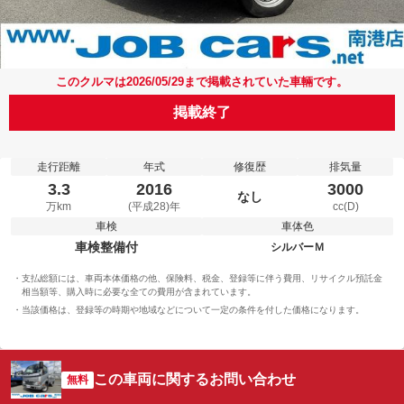
このクルマは2026/05/29まで掲載されていた車輛です。
掲載終了
走行距離
年式
修復歴
排気量
3.3
2016
3000
なし
万km
(平成28)年
cc(D)
車検
車体色
車検整備付
シルバーＭ
支払総額には、車両本体価格の他、保険料、税金、登録等に伴う費用、リサイクル預託金
相当額等、購入時に必要な全ての費用が含まれています。
当該価格は、登録等の時期や地域などについて一定の条件を付した価格になります。
この車両に関するお問い合わせ
無料