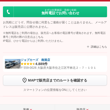
まずは在庫確認・見積り依頼
無料電話でお問い合わせ
お気軽にどうぞ。問合せ後に何度もご連絡が届くことはありません。 メールア
ドレスは販売店に公開されません。
※無料電話をご利用の場合は、販売店へお客様の電話番号が通知されます。無料電話
番号ご利用の際の注意点は
こちら
IP電話、ひかり電話からはご利用いただけません。
詳細はこちら
ジョブカーズ 南港店
4.8
89件
【STEP1】
認証画面でグーネットを友だち追加してから「許可する」ボタンを押
〒559-0026 大阪府大阪市住之江区平林北２－７－１０１
します
MAPで販売店までのルートを確認する
【STEP2】
トーク画面で
ボタンをタップして問い合わせを
完了してください。
スマートフォンの位置情報をONにしてください
こちら
装備
販売店