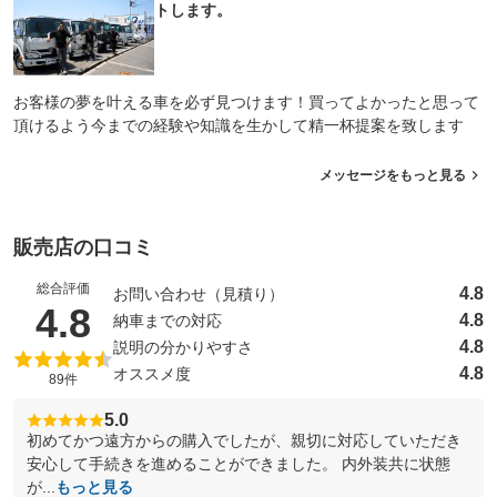
トします。
お客様の夢を叶える車を必ず見つけます！買ってよかったと思って
頂けるよう今までの経験や知識を生かして精一杯提案を致します
メッセージをもっと見る
販売店の口コミ
総合評価
4.8
お問い合わせ（見積り）
（5点満点中）
4.8
4.8
納車までの対応
4.8
説明の分かりやすさ
4.8
オススメ度
89件
5.0
初めてかつ遠方からの購入でしたが、親切に対応していただき
安心して手続きを進めることができました。 内外装共に状態
が...
もっと見る