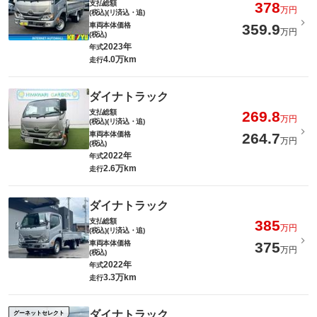
支払総額
378
万円
(税込)(リ済込・追)
車両本体価格
359.9
万円
(税込)
2023年
年式
4.0万km
走行
ダイナトラック
支払総額
269.8
万円
(税込)(リ済込・追)
車両本体価格
264.7
万円
(税込)
2022年
年式
2.6万km
走行
ダイナトラック
支払総額
385
万円
(税込)(リ済込・追)
車両本体価格
375
万円
(税込)
2022年
年式
3.3万km
走行
ダイナトラック
グーネットセレクト