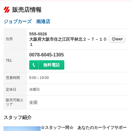
：装備なし
：装備なし
アームロール
垂直式
販売店情報
パワーシート
3列シート
：装備なし
：装備なし
：装備なし
：装備なし
アーム式
後輪ダブル
ベンチシート
フルフラットシート
：装備なし
：装備あり
：装備なし
：装備なし
ジョブカーズ 南港店
三方開
ラッシングレール
チップアップシート
オットマン
：装備あり
：装備なし
：装備なし
：装備なし
559-0026
サイドドア
三転ダンプ
住所
大阪府大阪市住之江区平林北２－７－１０
電動格納サードシート
シートヒーター
MAP
：装備なし
：装備なし
：装備なし
：装備なし
１
荷台幌付き
クラッチレス
ウォークスルー
後席モニター
：装備なし
：装備なし
：装備なし
：装備なし
0078-6045-1305
ヒッチメンバー
坂道発進補助装置
電動リアゲート
フロントカメラ
：装備なし
：装備なし
TEL
：装備なし
：装備なし
無料電話
レンタカーアップ
展示・試乗車
シートエアコン
全周囲カメラ
：装備なし
：装備なし
：装備なし
：装備なし
営業時間
9:00～19:00
電動格納ミラー
サイドカメラ
ルーフレール
：装備なし
：装備なし
：装備なし
装備略号／用語解説
定休日
水曜日
エアサスペンション
ヘッドライトウォッシャー
：装備なし
：装備なし
販売可能エ
装備略号／用語解説
全国
リア
スタッフ紹介
☆スタッフ一同☆ あなたのカーライフサポー