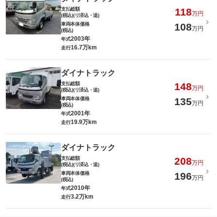
支払総額
118
万円
(税込)(リ済込・追)
車両本体価格
108
万円
(税込)
2003年
年式
16.7万km
走行
ダイナトラック
支払総額
148
万円
(税込)(リ済込・追)
車両本体価格
135
万円
(税込)
2001年
年式
19.9万km
走行
ダイナトラック
支払総額
208
万円
(税込)(リ済込・追)
車両本体価格
196
万円
(税込)
2010年
年式
3.2万km
走行