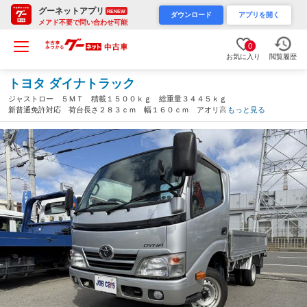
グーネットアプリ
RENEW
ダウンロード
アプリを開く
メアド不要で問い合わせ可能
0
お気に入り
閲覧履歴
トヨタ ダイナトラック
ジャストロー ５ＭＴ 積載１５００ｋｇ 総重量３４４５ｋｇ
新普通免許対応 荷台長さ２８３ｃｍ 幅１６０ｃｍ アオリ高さ
もっと見る
３８ｃｍ ナビ ワンセグテレビ ＥＴＣ 電格ミラー 事業用登
録ＯＫ（大阪府）