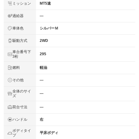
ミッション
MT5速
過給器
―
車体色
シルバーＭ
駆動方式
2WD
車台番号下
295
3桁
燃料
軽油
その他
―
全体のサイ
―
ズ
荷台寸法
―
ハンドル
右
ボディタイ
平床ボディ
プ