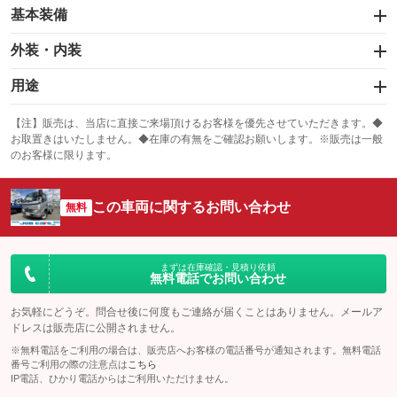
基本装備
エアバッグ：運転席
外装・内装
：装備あり
スライドドア
カーナビ：メモリーナビ他
：装備なし
用途
：装備あり
サンルーフ
ABS
TV：ワンセグ
：装備なし
：装備あり
冷凍（中温 -5℃）
冷凍（低温 -20℃）
：装備あり
：装備なし
：装備なし
【注】販売は、当店に直接ご来場頂けるお客様を優先させていただきます。◆
お取置きはいたしません。◆在庫の有無をご確認お願いします。※販売は一般
エアコン
Wエアコン
オーディオ：CDまたはCDチェンジャー
：装備あり
：装備なし
冷凍（超低温 -30℃以下）
冷蔵
：装備あり
：装備なし
：装備なし
のお客様に限ります。
リフトアップ
パワーステアリング
ビジュアル
：装備なし
：装備あり
保冷
低床
：装備なし
：装備なし
：装備あり
ダウンヒルアシストコントロール
この車両に関するお問い合わせ
アルミホイール
：装備なし
無料
全低床（フルフラットロー）
高床
：装備なし
：装備なし
：装備なし
パワーウィンドウ
盗難防止システム
革シート
ハーフレザーシート
：装備あり
：装備なし
装備略号／用語解説
：装備なし
：装備なし
アイドリングストップ
ドライブレコーダー
キーレス
LEDヘッドランプ
まずは在庫確認・見積り依頼
：装備なし
：装備なし
：装備あり
：装備なし
無料電話でお問い合わせ
USB入力端子
Bluetooth接続
HID(キセノンライト)
ポータブルナビ
：装備なし
：装備なし
：装備なし
：装備なし
お気軽にどうぞ。問合せ後に何度もご連絡が届くことはありません。メールア
100V電源
クリーンディーゼル
ドレスは販売店に公開されません。
バックカメラ
ETC
：装備なし
：装備なし
：装備なし
：装備あり
※無料電話をご利用の場合は、販売店へお客様の電話番号が通知されます。無料電話
センターデフロック
エアロ
スマートキー
：装備なし
番号ご利用の際の注意点は
こちら
：装備なし
：装備なし
IP電話、ひかり電話からはご利用いただけません。
ラジコン付き
フックイン付き
ローダウン
ランフラットタイヤ
：装備なし
：装備なし