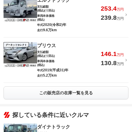
エルフトラック
支払総額
253.4
万円
(税込)(リ済込)
車両本体価格
239.8
万円
(税込)
2020(令和2)年
年式
9.6万km
走行
プリウス
グーネットセレクト
支払総額
146.1
万円
(税込)(リ済込)
車両本体価格
130.8
万円
(税込)
2019(平成31)年
年式
5.2万km
走行
この販売店の在庫一覧を見る
探している条件に近いクルマ
ダイナトラック