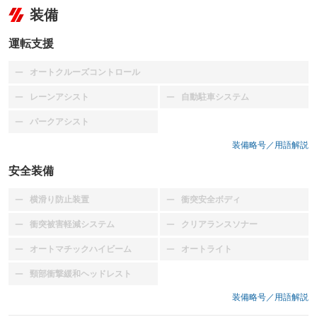
装備
運転支援
オートクルーズコントロール
：装備なし
レーンアシスト
自動駐車システム
：装備なし
：装備なし
パークアシスト
：装備なし
装備略号／用語解説
安全装備
横滑り防止装置
衝突安全ボディ
：装備なし
：装備なし
衝突被害軽減システム
クリアランスソナー
：装備なし
：装備なし
オートマチックハイビーム
オートライト
：装備なし
：装備なし
頸部衝撃緩和ヘッドレスト
：装備なし
装備略号／用語解説