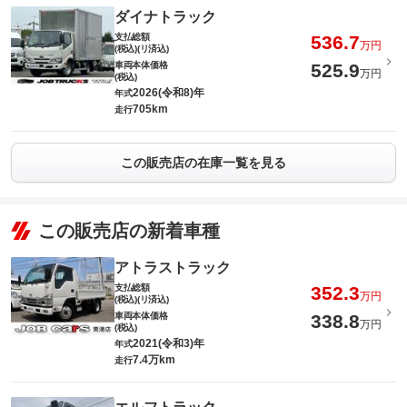
ダイナトラック
支払総額
536.7
万円
(税込)(リ済込)
車両本体価格
525.9
万円
(税込)
2026(令和8)年
年式
705km
走行
この販売店の在庫一覧を見る
この販売店の新着車種
アトラストラック
支払総額
352.3
万円
(税込)(リ済込)
車両本体価格
338.8
万円
(税込)
2021(令和3)年
年式
7.4万km
走行