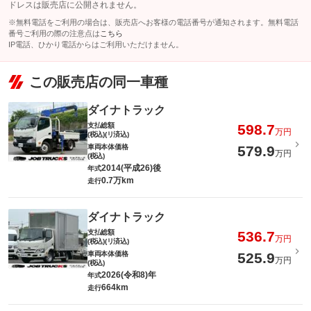
ドレスは販売店に公開されません。
※無料電話をご利用の場合は、販売店へお客様の電話番号が通知されます。無料電話
番号ご利用の際の注意点は
こちら
IP電話、ひかり電話からはご利用いただけません。
この販売店の同一車種
ダイナトラック
支払総額
598.7
万円
(税込)(リ済込)
車両本体価格
579.9
万円
(税込)
2014(平成26)後
年式
0.7万km
走行
ダイナトラック
支払総額
536.7
万円
(税込)(リ済込)
車両本体価格
525.9
万円
(税込)
2026(令和8)年
年式
664km
走行