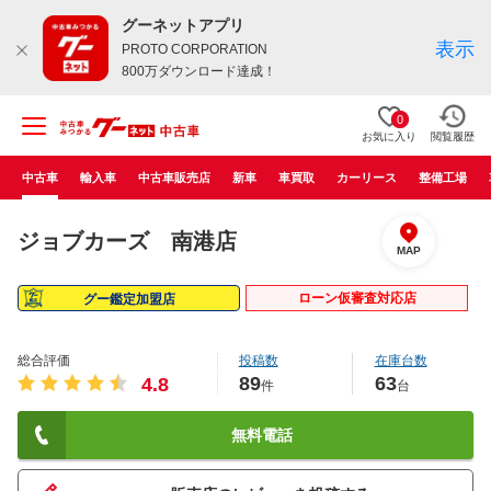
グーネットアプリ
表示
PROTO CORPORATION
800万ダウンロード達成！
0
お気に入り
閲覧履歴
中古車
輸入車
中古車販売店
新車
車買取
カーリース
整備工場
ジョブカーズ 南港店
MAP
ローン仮審査対応店
グー鑑定加盟店
総合評価
投稿数
在庫台数
89
63
4.8
件
台
無料電話