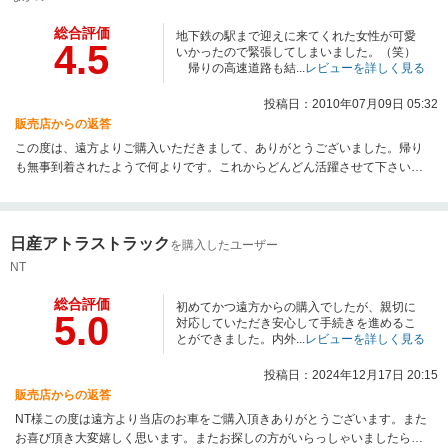
総合評価
地下鉄の駅まで迎えに来てくれた女性が可愛
4.5
いかったので緊張してしまいました。（笑）
帰りの高速道路も結...
レビューを詳しく見る
投稿日：2010年07月09日 05:32
販売店からの返答
この度は、遠方よりご購入いただきまして、ありがとうございました。帰り
も無事到着されたようで何よりです。これからどんどん活躍させて下さいね
☆また何かございましたら、いつでもご連絡下さい。今後共、宜しくお願い
致します。
日産アトラストラック
を購入したユーザー
NT
総合評価
初めてかつ遠方からの購入でしたが、親切に
5.0
対応していただき安心して手続きを進めるこ
とができました。内外...
レビューを詳しく見る
投稿日：2024年12月17日 20:15
販売店からの返答
NT様この度は遠方より当店のお車をご購入頂きありがとうございます。また
お喜び頂き大変嬉しく思います。またお探しの方がいらっしゃいましたら、