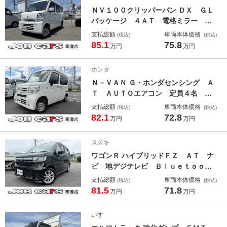
クス
ＮＶ１００クリッパーバン ＤＸ ＧＬ
パッケージ ４ＡＴ 電格ミラー パ
ワーウインドウ キーレス オーバー
支払総額
車両本体価格
(税込)
(税込)
ヘッドシェルフ ＣＤ再生 ＡＵＴＯ
85.1
75.8
万円
万円
ライト プライバシーガラス エブ
リイＯＥＭ 事業用登録ＯＫ 軽バ
ホンダ
ン 軽箱
Ｎ－ＶＡＮ Ｇ・ホンダセンシング Ａ
Ｔ ＡＵＴＯエアコン 定員４名 キ
ーレス パワーウインドウ ラジオ
支払総額
車両本体価格
(税込)
(税込)
衝突軽減ブレーキ 車線逸脱警報 プ
82.1
72.8
万円
万円
ライバシーガラス 取説 メンテナン
スノート 事業用登録ＯＫ
スズキ
ワゴンＲ ハイブリッドＦＺ ＡＴ ナ
ビ 地デジテレビ Ｂｌｕｅｔｏｏｔ
ｈオーディオ スマートキー ＰＵＳ
支払総額
車両本体価格
(税込)
(税込)
Ｈスタート ＬＥＤヘッドライト プ
81.5
71.8
万円
万円
ライバシーガラス 取説 メンテナン
スノート
いすゞ