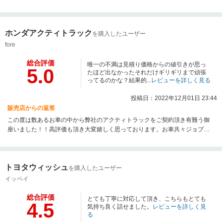
ぜひご紹介下さいませ。今後共引き続き宜しくお願い申し上げます。
ホンダアクティトラック
を購入したユーザー
fore
総合評価
唯一の不満は見積り価格からの値引きが思っ
5.0
たほど出なかったそれだけギリギリまで頑張
ってるのかな？結果的...
レビューを詳しく見る
投稿日：2022年12月01日 23:44
販売店からの返答
この度は数あるお車の中から弊社のアクティトラックをご契約頂き有難う御
座いました！！高評価も頂き大変嬉しく思っております。お車共々ジョブカ
ーズ南港店を末長くご愛用下さいますよう宜しくお願い致します！！ またご
不明な事やお困りごとなど御座いましたらお気軽にご連絡下さい！ 今後とも
宜しくお願い致します！！
トヨタウィッシュ
を購入したユーザー
イッペイ
総合評価
とても丁寧に対応して頂き、こちらもとても
4.5
気持ち良く話せました。
レビューを詳しく見
る