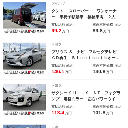
ダイハツ
キーレス ＥＴＣ
タント スローパーＬ ワンオーナ
ー 車椅子移動車 福祉車両 ２人＋
車椅子一基仕様 プライバシーガラ
支払総額
車両本体価格
(税込)
(税込)
ス 両側スライドドア 衝突軽減ブレ
99.2
89.8
万円
万円
ーキ キーレス 点検記録簿 パワー
ウィンドウ クリアランスソナー
トヨタ
プリウス Ｓ ナビ フルセグテレビ
ＣＤ再生 Ｂｌｕｅｔｏｏｔｈオーデ
ィオ トヨタセーフティセンス ＬＥ
支払総額
車両本体価格
(税込)
(税込)
Ｄヘッドライト プライバシーガラ
146.1
130.8
万円
万円
ス スマートキー ＰＵＳＨスター
ト 純正アルミ
トヨタ
サクシード ＵＬ－Ｘ ＡＴ フォグラ
ンプ 電格ミラー 左右パワーウイン
ドウ キーレス 衝突軽減ブレーキ
支払総額
車両本体価格
(税込)
(税込)
ＣＤ再生 ＡＵＴＯハイビーム 車線
113.4
101.8
万円
万円
逸脱警報 ＥＴＣ 取説 メンテナン
スノート 事業用登録ＯＫ プロボッ
日産