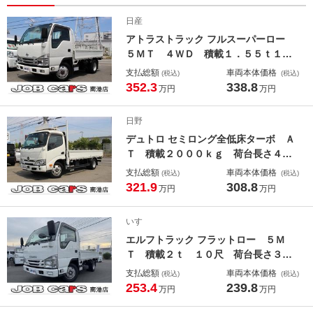
日産
アトラストラック フルスーパーロー
５ＭＴ ４ＷＤ 積載１．５５ｔ１０
尺荷台長さ３１０ｃｍ幅１６０ｃｍア
支払総額
車両本体価格
(税込)
(税込)
オリ高さ４０ｃｍ床下地上高８８ｃｍ
352.3
338.8
万円
万円
Ｗタイヤ純正ＬＥＤヘッドライト Ｂ
ｌｕｅｔｏｏｔｈオーディオ 衝突軽
日野
減ブレーキ 電格ミラー ＥＴＣ
デュトロ セミロング全低床ターボ Ａ
Ｔ 積載２０００ｋｇ 荷台長さ４３
５ｃｍ 幅１８０ｃｍアオリ高さ４０
支払総額
車両本体価格
(税込)
(税込)
ｃｍ 床下地上高８８ｃｍ 電格ミラ
321.9
308.8
万円
万円
ー ＬＥＤヘッドライト バックカメ
ラ スマートキー 準中型免許対応
いすゞ
Ｂｌｕｅｔｏｏｔｈオーディオ
エルフトラック フラットロー ５Ｍ
Ｔ 積載２ｔ １０尺 荷台長さ３１
０ｃｍ 幅１６０ｃｍ アオリ高さ４
支払総額
車両本体価格
(税込)
(税込)
０ｃｍ床下地上高８６ｃｍ 総重量４
253.4
239.8
万円
万円
３１５ｋｇ 準中型免許対応 Ｗタイ
ヤ 衝突軽減ブレーキ 電格ミラー