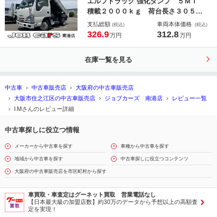
エルフトラック 強化ダンプ ５ＭＴ
積載２０００ｋｇ 荷台長さ３０５ｃ
ｍ 幅１６０ｃｍ アオリ高さ３５ｃ
支払総額
車両本体価格
(税込)
(税込)
ｍ 床下地上高８５ｃｍ ＥＴＣ パ
326.9
312.8
万円
万円
ワーウインドウ キーレス 準中型免
許対応 事業用登録ＯＫ
在庫一覧を見る
中古車
中古車販売店
大阪府の中古車販売店
大阪市住之江区の中古車販売店
ジョブカーズ 南港店
レビュー一覧
I.Mさんのレビュー詳細
中古車探しに役立つ情報
メーカーから中古車を探す
車種から中古車を探す
地域から中古車を探す
中古車探しに役立つコンテンツ
大阪府の中古車販売店を市区町村から探す
車買取・車査定はグーネット買取 営業電話なし
【日本最大級の加盟店数】約30万のデータから予想以上の高額査
定を実現！