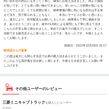
問い合わせの対応にもすごく丁寧に、確実にお答え頂きました。何より値段
が安いです。とても良い買い物ができました。安いからこそ状態が気になる
ところでしたが、とても状態が良く、納車整備の際に気になる部分は手を加
えて頂き、別で取られることもなく、、、本当にサービスが良いと思いまし
た。遠方により、自宅配送もお願いしましたが、納車後も丁寧に連絡を頂
き、ありがとうございます。途中のLINEによる質問にも丁寧に答えて頂き、
こちらの不安も取り除かれました。初めての遠方での購入でしたが、すごく
信頼できる販売店さんに巡り合うことができ、良かったです。今後ともよろ
しくお願いします。
投稿日：2022年10月28日 20:17
販売店からの返答
この度は遠方にも関らず当店でお車の購入頂きありがとうございました。ま
たこのような高評価を頂き嬉しく感じます。今後も引き続き宜しくお願い申
し上げます。
その他ユーザーのレビュー
三菱ミニキャブトラック
を購入したユーザー
ながの