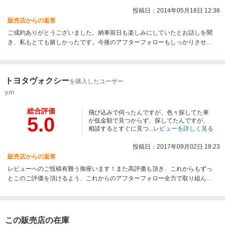
投稿日：2014年05月18日 12:36
販売店からの返答
ご成約ありがとうございました。納車前日も楽しみにしていたとお話しを聞
き、私もとても嬉しかったです。今後のアフターフォローもしっかりさせて
頂きますので今後共宜しくお願い致します。
トヨタヴォクシー
を購入したユーザー
y.m
総合評価
飛び込みで伺ったんですが、色々探してた車
5.0
が低金額で見つからず、探してたんですが、
相談するとすぐに見つ...
レビューを詳しく見る
投稿日：2017年09月02日 18:23
販売店からの返答
レビューへのご投稿有難う御座います！また高評価も頂き、これからもずっ
とこのご評価を頂けるよう、これからのアフターフォロー全力で取り組んで
まいりますので、今後気になることやわからないことがあればなんでもお気
軽にお申し付けください！！おかげでとても楽しい商談をさせて頂くことが
できました！！これからも末長いお付き合いの程宜しくお願い致します。
この販売店の在庫