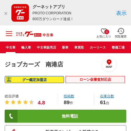
グーネットアプリ
表示
PROTO CORPORATION
800万ダウンロード達成！
0
お気に入り
閲覧履歴
中古車
輸入車
中古車販売店
新車
車買取
カーリース
整備工場
ジョブカーズ 南港店
MAP
ローン仮審査対応店
グー鑑定加盟店
総合評価
投稿数
在庫台数
89
61
4.8
件
台
無料電話