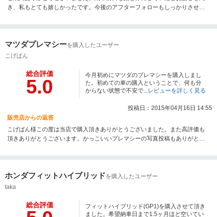
き、私もとても嬉しかったです。今後のアフターフォローもしっかりさせて
頂きますので今後共宜しくお願い致します。
マツダプレマシー
を購入したユーザー
こげぱん
総合評価
今月初めにマツダのプレマシーを購入しまし
5.0
た。初めての車の購入ということで、何も分
からない状態で不安で...
レビューを詳しく見る
投稿日：2015年04月16日 14:55
販売店からの返答
こげぱん様この度は当店で購入頂きありがとうございました。また高評価も
頂きありがとうございます。かっこいいプレマシーの写真投稿もありがとう
ございます。またなにかございましたらおっしゃって下さいませ。今後も宜
しくお願い申し上げます。
ホンダフィットハイブリッド
を購入したユーザー
taka
総合評価
フィットハイブリッド(GP1)を購入させて頂き
ました。希望納車日まで1.5ヶ月ほど空いてい