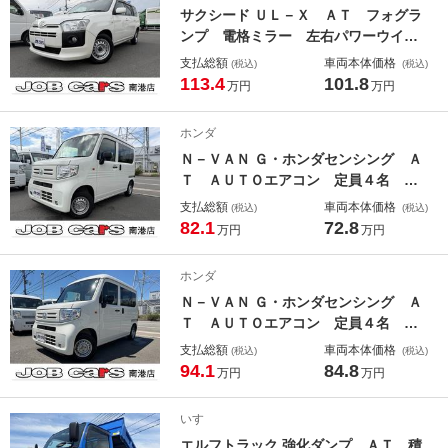
サクシード ＵＬ－Ｘ ＡＴ フォグラ
用登録ＯＫ
ンプ 電格ミラー 左右パワーウイン
ドウ キーレス 衝突軽減ブレーキ
支払総額
車両本体価格
(税込)
(税込)
ＣＤ再生 ＡＵＴＯハイビーム 車線
113.4
101.8
万円
万円
逸脱警報 ＥＴＣ 取説 メンテナン
スノート 事業用登録ＯＫ プロボッ
ホンダ
クス
Ｎ－ＶＡＮ Ｇ・ホンダセンシング Ａ
Ｔ ＡＵＴＯエアコン 定員４名 キ
ーレス パワーウインドウ ラジオ
支払総額
車両本体価格
(税込)
(税込)
衝突軽減ブレーキ 車線逸脱警報 プ
82.1
72.8
万円
万円
ライバシーガラス 取説 メンテナン
スノート 事業用登録ＯＫ
ホンダ
Ｎ－ＶＡＮ Ｇ・ホンダセンシング Ａ
Ｔ ＡＵＴＯエアコン 定員４名 キ
ーレス パワーウインドウ ラジオ
支払総額
車両本体価格
(税込)
(税込)
衝突軽減ブレーキ 車線逸脱警報 プ
94.1
84.8
万円
万円
ライバシーガラス 取説 メンテナン
スノート 事業用登録ＯＫ
いすゞ
エルフトラック 強化ダンプ ＡＴ 積