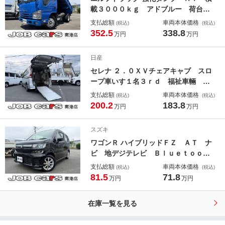
載３０００ｋｇ アドブルー 荷台長
さ３０５ｃｍ 幅１６０ｃｍ アオリ
支払総額
車両本体価格
(税込)
(税込)
高さ３９ｃｍ 床下地上高９４ｃｍ
352.5
338.8
万円
万円
キーレス パワーウインドウ電格ミラ
ーＥＴＣ 衝突軽減ブレーキ 車線逸
日産
脱警報 事業用登録ＯＫ
セレナ ２．０ＸＶチェアキャブ スロ
ープ車いす１名３ｒｄ 福祉車輛 ８
名乗車 車椅子一基 ロングステッ
支払総額
車両本体価格
(税込)
(税込)
プ 両側電動スライドドア ナビ フ
200.2
183.8
万円
万円
ルセグテレビ アラウンドビューモニ
ター 衝突軽減ブレーキ ブラインド
スズキ
スポットモニター シートヒーター
ワゴンＲ ハイブリッドＦＺ ＡＴ ナ
ビ 地デジテレビ Ｂｌｕｅｔｏｏｔ
ｈオーディオ スマートキー ＰＵＳ
支払総額
車両本体価格
(税込)
(税込)
Ｈスタート ＬＥＤヘッドライト プ
81.5
71.8
万円
万円
ライバシーガラス 取説 メンテナン
スノート
在庫一覧を見る