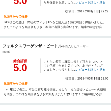
5.0
た為保管をお願いした...
レビューを詳しく見る
投稿日：2017年08月31日 22:22
販売店からの返答
taka様この度は、弊社のフィットHVをご購入頂き誠に有難う御座いました。
またこのような高評価も頂き 本当に有難う御座います。納車の時はお会い
する事が出来ずお電話での最後のご挨拶となってしまいましたが今後ともス
タッフ一同taka様のカーライフを全力でサポートさせて頂きます。気になる
事や、ご不明な点がございましたらお気軽にご連絡下さい。これからも末永
フォルクスワーゲンザ・ビートル
いお付き合いの程宜しくお願い致します。ユーザーレビューへのご投稿誠に
を購入したユーザー
有難う御座いました。
mymt
総合評価
こちらの希望に真摯に答えて頂きました。と
5.0
ても信頼できるお店でした。ありがとうござ
いました。今後ともよ...
レビューを詳しく見る
投稿日：2018年05月19日 18:06
販売店からの返答
mymt様この度は、本当に有り難う御座いました！また当社レビューへの投稿
も頂き、この様な高評価を頂き大変ありがたく思います！ご納得頂けるお車
をご提案できとても良かったです！今後のアフターフォロー及びメンテナン
スも当社を選んで頂けるように全力で取り組んで参ります！今後とも末長い
お付き合いの程宜しくお願い致します。