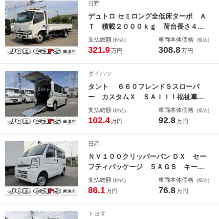
日野
ー キーレス ＥＴＣ
デュトロ セミロング全低床ターボ Ａ
Ｔ 積載２０００ｋｇ 荷台長さ４３
５ｃｍ 幅１８０ｃｍアオリ高さ４０
支払総額
車両本体価格
(税込)
(税込)
ｃｍ 床下地上高８８ｃｍ 電格ミラ
321.9
308.8
万円
万円
ー ＬＥＤヘッドライト バックカメ
ラ スマートキー 準中型免許対応
ダイハツ
Ｂｌｕｅｔｏｏｔｈオーディオ
タント ６６０フレンドＳスローパ
ー カスタムＸ ＳＡＩＩＩ福祉車
輌 車いす一基 電動ウインチ ナ
支払総額
車両本体価格
(税込)
(税込)
ビ フルセグテレビ 衝突軽減ブレー
102.4
92.8
万円
万円
キ 両側パワースライドドア ＬＥＤ
ヘッドライト スマートキーＰＵＳＨ
日産
スタート
ＮＶ１００クリッパーバン ＤＸ セー
フティパッケージ ５ＡＧＳ キーレ
ス パワーウインドウ オーバーヘッ
支払総額
車両本体価格
(税込)
(税込)
ドシェルフ ＦＭラジオ 衝突軽減ブ
86.1
76.8
万円
万円
レーキ 車線逸脱警報 クリアランス
ソナー 取説 メンテナンスノート
トヨタ
エブリイＯＥＭ 軽バン 軽箱 事業