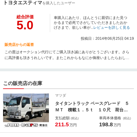
トヨタエスティマ
を購入したユーザー
総合評価
車購入にあたり、ほんとうに親切にまた見つ
5.0
かるまで必死でさがしていただきましたおか
げさまで、欲しい車が...
レビューを詳しく見る
投稿日：2014年06月25日 04:19
販売店からの返答
この度はオークション代行にてご購入頂き誠にありがとうございます。さら
に高評価も頂きうれしいです。またこれからもなにか御座いましたらおしゃ
って下さいませ。快適なカーライフをお送り下さいませ。
この販売店の在庫
マツダ
タイタントラック ベースグレード ５
ＭＴ 積載１．５ｔ １０尺 荷台長
さ３１０ｃｍ 幅１６０ｃｍ アオリ
支払総額
車両本体価格
(税込)
(税込)
高さ４０ｃｍ 床下地上高８３ｃｍ
211.5
198.8
万円
万円
Ｗタイヤ ナビ 車両総重量３７０５
ｋｇ 衝突軽減ブレーキ 電格ミラ