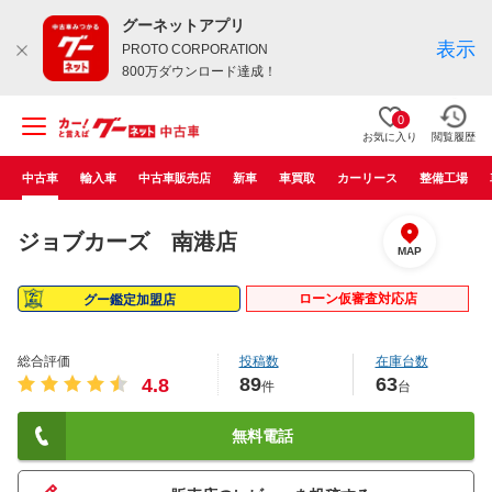
グーネットアプリ
表示
PROTO CORPORATION
800万ダウンロード達成！
0
お気に入り
閲覧履歴
中古車
輸入車
中古車販売店
新車
車買取
カーリース
整備工場
ジョブカーズ 南港店
MAP
ローン仮審査対応店
グー鑑定加盟店
総合評価
投稿数
在庫台数
89
63
4.8
件
台
無料電話