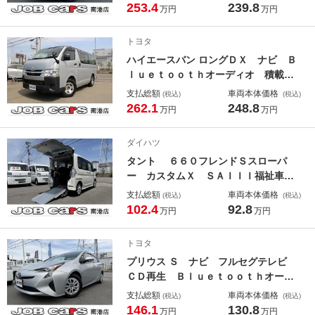
０ｃｍ床下地上高８６ｃｍ 総重量４
253.4
239.8
万円
万円
３１５ｋｇ 準中型免許対応 Ｗタイ
ヤ 衝突軽減ブレーキ 電格ミラー
トヨタ
キーレス ＥＴＣ
ハイエースバン ロングＤＸ ナビ Ｂ
ｌｕｅｔｏｏｔｈオーディオ 積載１
２５０ｋｇ ＥＴＣ キーレス サイ
支払総額
車両本体価格
(税込)
(税込)
ド小窓 衝突軽減ブレーキ ＡＵＴＯ
262.1
248.8
万円
万円
ライト パワーウインドウ 事業用登
録ＯＫ
ダイハツ
タント ６６０フレンドＳスローパ
ー カスタムＸ ＳＡＩＩＩ福祉車
輌 車いす一基 電動ウインチ ナ
支払総額
車両本体価格
(税込)
(税込)
ビ フルセグテレビ 衝突軽減ブレー
102.4
92.8
万円
万円
キ 両側パワースライドドア ＬＥＤ
ヘッドライト スマートキーＰＵＳＨ
トヨタ
スタート
プリウス Ｓ ナビ フルセグテレビ
ＣＤ再生 Ｂｌｕｅｔｏｏｔｈオーデ
ィオ トヨタセーフティセンス ＬＥ
支払総額
車両本体価格
(税込)
(税込)
Ｄヘッドライト プライバシーガラ
146.1
130.8
万円
万円