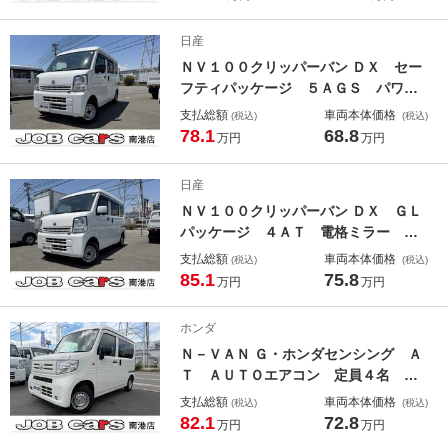
ス スマートキー ＰＵＳＨスター
ト 純正アルミ
日産
ＮＶ１００クリッパーバン ＤＸ セー
フティパッケージ ５ＡＧＳ パワー
ウインドウ キーレス オーバーヘッ
支払総額
車両本体価格
(税込)
(税込)
ドシェルフ 衝突軽減ブレーキ 車線
78.1
68.8
万円
万円
逸脱警報 クリアランスソナー プラ
イバシーガラス 取説 メンテナンス
日産
ノートＵＳＢ給電 エブリイＯＥＭ事
ＮＶ１００クリッパーバン ＤＸ ＧＬ
業用登録ＯＫ
パッケージ ４ＡＴ 電格ミラー パ
ワーウインドウ キーレス オーバー
支払総額
車両本体価格
(税込)
(税込)
ヘッドシェルフ ＣＤ再生 ＡＵＴＯ
85.1
75.8
万円
万円
ライト プライバシーガラス エブ
リイＯＥＭ 事業用登録ＯＫ 軽バ
ホンダ
ン 軽箱
Ｎ－ＶＡＮ Ｇ・ホンダセンシング Ａ
Ｔ ＡＵＴＯエアコン 定員４名 キ
ーレス パワーウインドウ ラジオ
支払総額
車両本体価格
(税込)
(税込)
衝突軽減ブレーキ 車線逸脱警報 プ
82.1
72.8
万円
万円
ライバシーガラス 取説 メンテナン