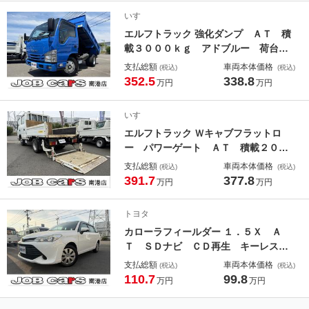
スノート 事業用登録ＯＫ
いすゞ
エルフトラック 強化ダンプ ＡＴ 積
載３０００ｋｇ アドブルー 荷台長
さ３０５ｃｍ 幅１６０ｃｍ アオリ
支払総額
車両本体価格
(税込)
(税込)
高さ３９ｃｍ 床下地上高９４ｃｍ
352.5
338.8
万円
万円
キーレス パワーウインドウ電格ミラ
ーＥＴＣ 衝突軽減ブレーキ 車線逸
いすゞ
脱警報 事業用登録ＯＫ
エルフトラック Ｗキャブフラットロ
ー パワーゲート ＡＴ 積載２００
０ｋｇ 新明和製 アーム式 ６００
支払総額
車両本体価格
(税込)
(税込)
ｋｇ 荷台長さ２００ｃｍ 幅１５０
391.7
377.8
万円
万円
ｃｍ アオリ高さ４０ｃｍ 床下地上
高７６ｃｍ 準中型免許対応 ＥＴ
トヨタ
Ｃ 事業用登録ＯＫ
カローラフィールダー １．５Ｘ Ａ
Ｔ ＳＤナビ ＣＤ再生 キーレス
ＥＴＣ アイドリングストップ
支払総額
車両本体価格
(税込)
(税込)
110.7
99.8
万円
万円