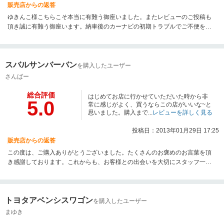
販売店からの返答
ゆきんこ様こちらこそ本当に有難う御座いました。またレビューのご投稿も
頂き誠に有難う御座います。納車後のカーナビの初期トラブルでご不便をお
かけしてしまい申し訳ございませんでした。早急にご対応させて頂きますの
で、申し訳ございませんが、今しばらくお待ち下さいませ。また、今後とも
誠心誠意アフターフォローに努めさせて頂きますので、今後とも末長いお付
スバルサンバーバン
き合いを宜しくお願い致します。この度は誠に有難う御座いました。今後と
を購入したユーザー
も頂きました高評価を継続していけるようスタッフ一同努力して参りますの
さんばー
で、是非宜しくお願い致します。
総合評価
はじめてお店に行かせていただいた時から非
5.0
常に感じがよく、買うならこの店がいいな~と
思いました。購入まで...
レビューを詳しく見る
投稿日：2013年01月29日 17:25
販売店からの返答
この度は、ご購入ありがとうございました。たくさんのお褒めのお言葉を頂
き感謝しております。これからも、お客様との出会いを大切にスタッフ一同
頑張って行きます。少し距離がありますが、機会があれば是非お立ち寄りく
ださい。今後共、末永いお付き合いをどうぞよろしくお願い致します。
トヨタアベンシスワゴン
を購入したユーザー
まゆき