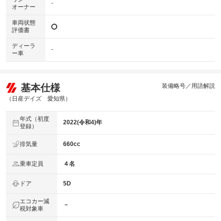
-
オーナー
車両状態
評価書
ディーラ
-
ー車
基本仕様
装備略号／用語解説
（日産デイズ 愛知県）
年式（初度
2022(令和4)年
登録）
排気量
660cc
乗車定員
４名
ドア
5D
エコカー減
－
税対象車