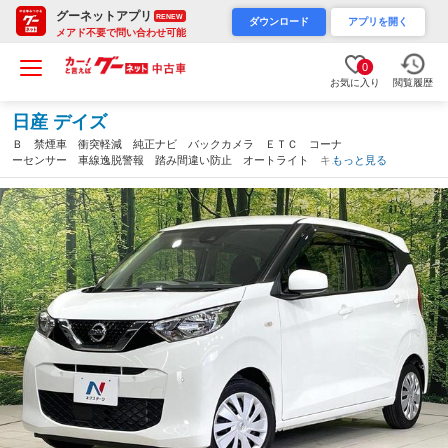
グーネットアプリ
RENEW
ダウンロード
アプリを開く
メアド不要で問い合わせ可能
0
お気に入り
閲覧履歴
日産 デイズ
Ｂ 禁煙車 衝突軽減 純正ナビ バックカメラ ＥＴＣ コーナ
ーセンサー 車線逸脱警報 踏み間違い防止 オートライト キー
もっと見る
レス アイドリングストップ フルセグ Ｂｌｕｅｔｏｏｔｈ Ｃ
Ｄ再生 電動格納ミラー（愛知県）