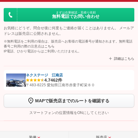
まずは在庫確認・見積り依頼
無料電話でお問い合わせ
お気軽にどうぞ。問合せ後に何度もご連絡が届くことはありません。 メールア
ドレスは販売店に公開されません。
※無料電話をご利用の場合は、販売店へお客様の電話番号が通知されます。無料電話
番号ご利用の際の注意点は
こちら
IP電話、ひかり電話からはご利用いただけません。
詳細はこちら
ネクステージ 江南店
4.7
462件
【STEP1】
認証画面でグーネットを友だち追加してから「許可する」ボタンを押
〒483-8225 愛知県江南市赤童子町栄８０
します
MAPで販売店までのルートを確認する
【STEP2】
トーク画面で
ボタンをタップして問い合わせを
完了してください。
スマートフォンの位置情報をONにしてください
こちら
装備
販売店