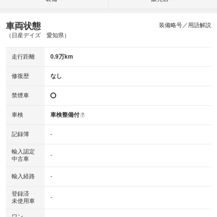
車両状態
装備略号／用語解説
（日産デイズ 愛知県）
走行距離
0.9万km
修復歴
なし
禁煙車
車検
車検整備付
?
記録簿
-
輸入認定
-
中古車
輸入経路
-
登録済
-
未使用車
ワン