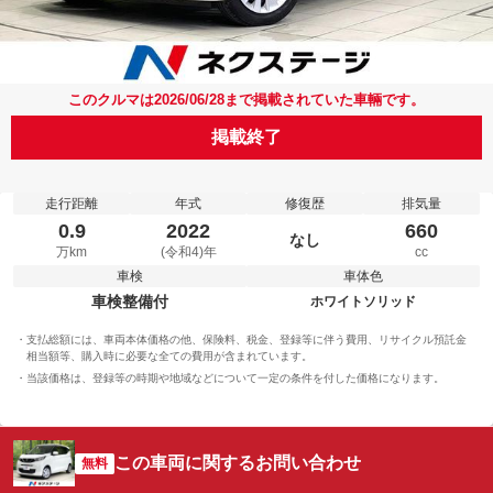
このクルマは2026/06/28まで掲載されていた車輛です。
掲載終了
走行距離
年式
修復歴
排気量
0.9
2022
660
なし
万km
(令和4)年
cc
車検
車体色
車検整備付
ホワイトソリッド
支払総額には、車両本体価格の他、保険料、税金、登録等に伴う費用、リサイクル預託金
相当額等、購入時に必要な全ての費用が含まれています。
当該価格は、登録等の時期や地域などについて一定の条件を付した価格になります。
この車両に関するお問い合わせ
無料