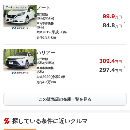
ノート
グーネットセレクト
支払総額
99.9
万円
(税込)(リ済込)
車両本体価格
84.8
万円
(税込)
2019(平成31)年
年式
6.5万km
走行
ハリアー
支払総額
309.4
万円
(税込)(リ済込)
車両本体価格
297.4
万円
(税込)
2020(令和2)年
年式
4.2万km
走行
この販売店の在庫一覧を見る
探している条件に近いクルマ