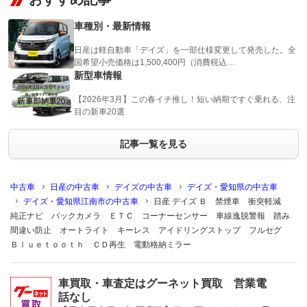
車種別・最新情報
日産は軽自動車「デイズ」を一部仕様変更して発売した。全
国希望小売価格は1,500,400円（消費税込…
新型車情報
【2026年3月】この春イチ推し！短い納期ですぐ乗れる、注
目の新車20選
記事一覧を見る
中古車
日産の中古車
デイズの中古車
デイズ・愛知県の中古車
デイズ・愛知県江南市の中古車
日産 デイズ Ｂ 禁煙車 衝突軽減
純正ナビ バックカメラ ＥＴＣ コーナーセンサー 車線逸脱警報 踏み
間違い防止 オートライト キーレス アイドリングストップ フルセグ
Ｂｌｕｅｔｏｏｔｈ ＣＤ再生 電動格納ミラー
車買取・車査定はグーネット買取 営業電
話なし