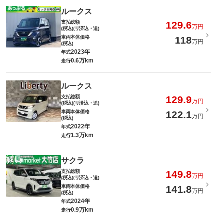
ルークス
支払総額
129.6
万円
(税込)(リ済込・追)
車両本体価格
118
万円
(税込)
2023年
年式
0.6万km
走行
ルークス
支払総額
129.9
万円
(税込)(リ済込・追)
車両本体価格
122.1
万円
(税込)
2022年
年式
1.3万km
走行
サクラ
支払総額
149.8
万円
(税込)(リ済込・追)
車両本体価格
141.8
万円
(税込)
2024年
年式
0.9万km
走行