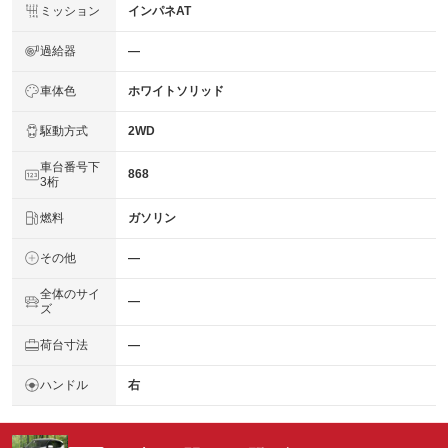
ミッション
インパネAT
過給器
―
車体色
ホワイトソリッド
駆動方式
2WD
車台番号下
868
3桁
燃料
ガソリン
その他
―
全体のサイ
―
ズ
荷台寸法
―
ハンドル
右