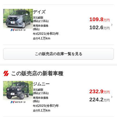
デイズ
支払総額
109.8
万円
(税込)(リ済込)
車両本体価格
102.6
万円
(税込)
2021(令和3)年
年式
4.1万km
走行
この販売店の在庫一覧を見る
この販売店の新着車種
ジムニー
支払総額
232.9
万円
(税込)(リ済込)
車両本体価格
224.2
万円
(税込)
2025(令和7)年
年式
0.1万km
走行