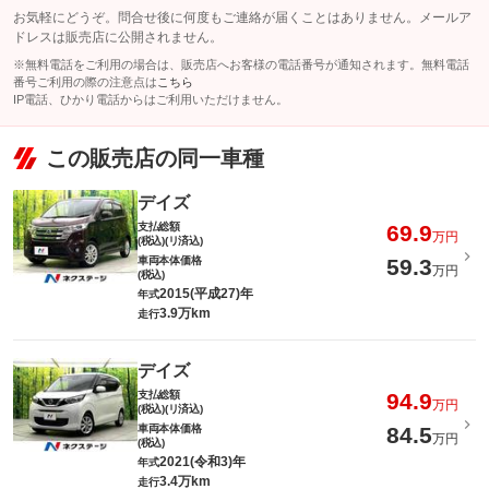
お気軽にどうぞ。問合せ後に何度もご連絡が届くことはありません。メールア
ドレスは販売店に公開されません。
※無料電話をご利用の場合は、販売店へお客様の電話番号が通知されます。無料電話
番号ご利用の際の注意点は
こちら
IP電話、ひかり電話からはご利用いただけません。
この販売店の同一車種
デイズ
支払総額
69.9
万円
(税込)(リ済込)
車両本体価格
59.3
万円
(税込)
2015(平成27)年
年式
3.9万km
走行
デイズ
支払総額
94.9
万円
(税込)(リ済込)
車両本体価格
84.5
万円
(税込)
2021(令和3)年
年式
3.4万km
走行