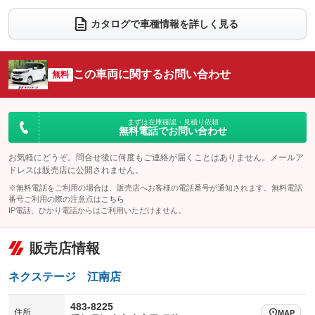
ダウンヒルアシストコントロール
：装備なし
アルミホイール
：装備なし
カタログで車種情報を詳しく見る
パワーウィンドウ
盗難防止システム
：装備あり
：装備あり
革シート
ハーフレザーシート
：装備なし
：装備なし
アイドリングストップ
ドライブレコーダー
：装備あり
：装備なし
キーレス
LEDヘッドランプ
：装備あり
：装備なし
この車両に関するお問い合わせ
無料
USB入力端子
Bluetooth接続
：装備あり
：装備あり
HID(キセノンライト)
ポータブルナビ
：装備なし
：装備なし
100V電源
クリーンディーゼル
：装備なし
：装備なし
バックカメラ
ETC
：装備あり
：装備あり
まずは在庫確認・見積り依頼
無料電話でお問い合わせ
センターデフロック
：装備なし
エアロ
スマートキー
：装備なし
：装備なし
レンタカーアップ
展示・試乗車
お気軽にどうぞ。問合せ後に何度もご連絡が届くことはありません。メールア
：装備なし
：装備なし
ローダウン
ランフラットタイヤ
：装備なし
：装備なし
ドレスは販売店に公開されません。
電動格納ミラー
：装備あり
※無料電話をご利用の場合は、販売店へお客様の電話番号が通知されます。無料電話
パワーシート
3列シート
：装備なし
：装備なし
番号ご利用の際の注意点は
こちら
装備略号／用語解説
IP電話、ひかり電話からはご利用いただけません。
ベンチシート
フルフラットシート
：装備あり
：装備なし
チップアップシート
オットマン
：装備なし
：装備なし
販売店情報
電動格納サードシート
シートヒーター
：装備なし
：装備なし
ネクステージ 江南店
ウォークスルー
後席モニター
：装備なし
：装備なし
483-8225
住所
電動リアゲート
フロントカメラ
MAP