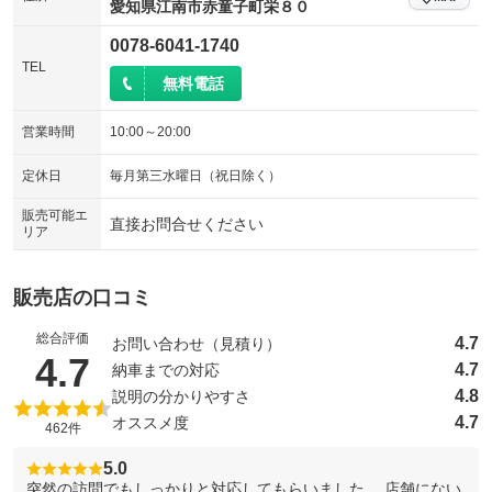
：装備なし
：装備なし
愛知県江南市赤童子町栄８０
シートエアコン
全周囲カメラ
：装備なし
：装備なし
0078-6041-1740
TEL
サイドカメラ
ルーフレール
：装備なし
：装備なし
無料電話
エアサスペンション
ヘッドライトウォッシャー
：装備なし
：装備なし
営業時間
10:00～20:00
装備略号／用語解説
定休日
毎月第三水曜日（祝日除く）
販売可能エ
直接お問合せください
リア
販売店の口コミ
総合評価
4.7
お問い合わせ（見積り）
（5点満点中）
4.7
4.7
納車までの対応
4.8
説明の分かりやすさ
4.7
オススメ度
462件
5.0
突然の訪問でもしっかりと対応してもらいました。 店舗にない