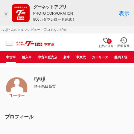
グーネットアプリ
表示
PROTO CORPORATION
800万ダウンロード達成！
ryujiさんのクルマレビュー・口コミをご紹介
0
お気に入り
閲覧履歴
中古車
輸入車
中古車販売店
新車
車買取
カーリース
整備工場
ryuji
埼玉県日高市
プロフィール